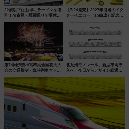
22歳以下はお得にラーメンを堪
【7/24発売】2027年引退のドク
能！名古屋・驛麺通りで夏休み
ターイエロー（T5編成）記念グ
限定「U22応援割り」が7月21日
ッズ7種が登場！ 新幹線車内放
よりスタート
送の目覚まし時計など通販・販
売店舗まとめ
第74回伊勢神宮奉納全国花火大
北九州モノレール、新型車両導
会の交通規制・臨時列車マッ
入へ 今日からデザイン総選挙
プ！JR東海・近鉄で快適にアク
始まる
セス