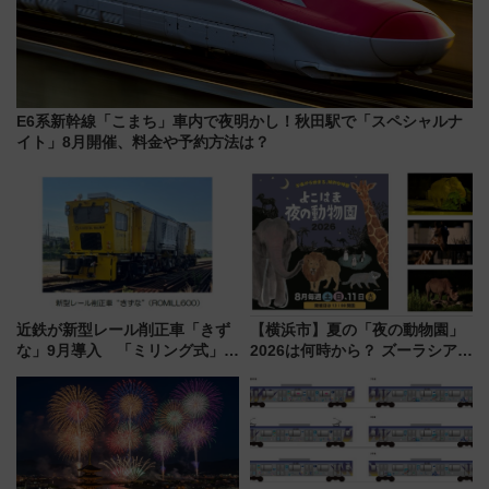
E6系新幹線「こまち」車内で夜明かし！秋田駅で「スペシャルナ
イト」8月開催、料金や予約方法は？
近鉄が新型レール削正車「きず
【横浜市】夏の「夜の動物園」
な」9月導入 「ミリング式」採
2026は何時から？ ズーラシア・
用でメンテナンス作業を効率
野毛山・金沢の電車アクセスや
化！安全性や乗り心地の向上に
見どころ、限定イベントを徹底
貢献するだけでなく、全線区で
解説！
活躍するための仕組みも