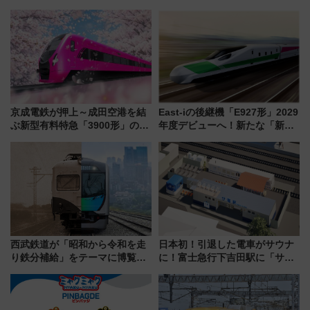
らわあスペシャルセール」スタ
ラス」が9/18開業！九州初出店
ート 夕朝食ビュッフェ付きで
など注目の全6店舗 「博多活憩
快適な船旅はいかが？
通り」も一新
京成電鉄が押上～成田空港を結
East-iの後継機「E927形」2029
ぶ新型有料特急「3900形」のコ
年度デビューへ！新たな「新幹
ンセプト・デザイン公開 愛称
線専用検測車」の性能を徹底解
募集も実施
説【JR東日本】
西武鉄道が「昭和から令和を走
日本初！引退した電車がサウナ
り鉄分補給」をテーマに博覧会
に！富士急行下吉田駅に「サ電
を実施！くすのきホールで8月
（SADEN）」2026年12月開
14日から 新車両「トキイロ」体
業 行き交う電車の音や振動を
験ブースも アクセスや申込方法
感じながら「ととのう」新感覚