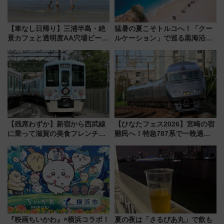
【車なし日帰り】三浦半島・絶
猛暑の夏こそトルコへ！「クー
景カフェと透明度AA穴場ビーチ
ルケーション」で巡る黒海沿岸
を巡る！ おトクな電車きっぷ活
やエーゲ海の避暑リゾート 関
用してストレスフリー旅へ行こ
連検索数が前年比237％増、ナ
う！
ショジオも認める『2026年に訪
れるべき世界の旅先』
【残席わずか】新宿から西武線
【ひなたフェス2026】宮崎の宿
に乗って滋賀の美食フレンチを
難民へ！特急787系で一晩過ご
堪能？ 大人気レストラン列車
せる夜間滞在型イベント「スワ
「52席の至福」で味わう近江牛
ローおひさま」が救世主に？
や伝統文化の特別コラボ
『映画ちいかわ』×横浜コラボ！
夏の夜は「さるびあ丸」で飲も