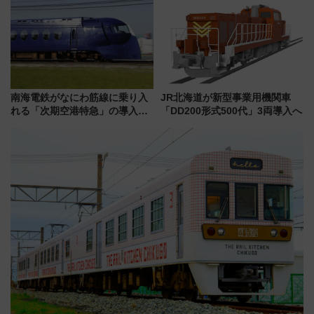
待
しまで
南海電鉄がなにわ筋線に乗り入
JR北海道が新型事業用機関車
れる「次期空港特急」の導入を
「DD200形式500代」3両導入へ
決定！ピニンファリーナによる
日本初の鉄道デザイン