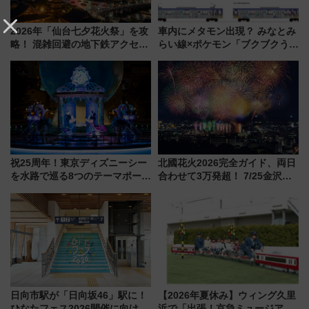
2026年「仙台七夕花火祭」を攻
車内にメタモン出現？ みなとみ
略！ 混雑回避の地下鉄アクセス
らい線×ポケモン「ブクブクうみ
からまだ買える有料席情報、花
ぞこの街」ラッピング電車が運
火前に楽しむ仙台観光ルートま
行開始に！ この夏は直通列車で
で解説！
横浜へ！
祝25周年！東京ディズニーシー
北國花火2026完全ガイド、両日
を水路で巡る8つのテーマポート
合わせて3万発超！ 7/25金沢大
と限定デコレーションを解説
会・8/1川北大会の2つの花火大
会の日程・アクセス・観覧席ま
とめ（石川県）
日向市駅が「日向坂46」駅に！
【2026年夏休み】ウィング久里
ひなたフェス2026開催に向けJR
浜で「出張！京急ミュージア