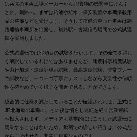
は兵庫の車両工場メーカーからJR貨物の機関車にけん引
され、釧路へ。まずは給油や給水、保安装置や車両搭載用
品の整備などを受けます。そうして準備の整った車両は釧
路運輸車両所を出発し、釧路駅～古瀬信号場間で公式試運
転を実施しました。
公式試運転では30項目の試験を行います。その全てを詳し
く解説しているわけではありませんが、速度指示精度試験
や力行加速・速度計現示試験、最高速度試験、非常ブレー
キ試験など、一つ一つ丁寧にテストしながら安全性や信頼
性を確かめていく様子を間近で見ることができます。
総合的に仕様を満たしていることが確認されれば、正式に
JR北海道の車両に。その後は慣らし運転を経て営業運転
へ投入されます。メディアも基本的にはこうした試運転に
同乗することはないため、動画での詳しい紹介は「公式だ
からこそ出せる」非常に貴重なものです。