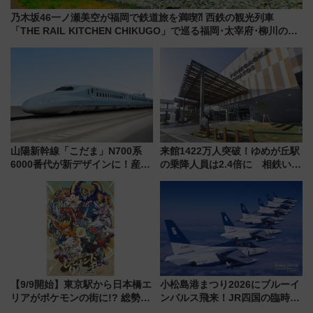
乃木坂46一ノ瀬美空が福岡で鉄道旅を満喫⁈ 西鉄の観光列車
「THE RAIL KITCHEN CHIKUGO」で巡る福岡･太宰府･柳川の
旅！YouTubeが公開に
山陽新幹線「こだま」N700系
来館1422万人突破！ゆめが丘駅
6000番代が新デザインに！産学
の乗降人員は2.4倍に 相鉄いず
連携で描く瀬戸内の波模様 運
み野線「ゆめが丘ソラトス」2周
用は今冬から
年祭にそうにゃん＆DB.スター
マンが登場
【9/9開始】東京駅から日本橋エ
小松島港まつり2026にブルーイ
リアがポケモンの街に!? 総勢
ンパルス飛来！JR四国の臨時ダ
100匹以上が出現「レジェンド
イヤや駐車場予約を徹底解説