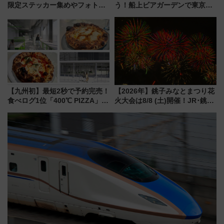
限定ステッカー集めやフォトス
う！船上ビアガーデンで東京湾
ポット、特別花火でみなとみら
の夜景を眺めながら軽く一
いを満喫しよう（花火鑑賞会応
杯……工場直送生ビールや島グ
募は7/12まで！）
ルメが美味い
【九州初】最短2秒で予約完売！
【2026年】銚子みなとまつり花
食べログ1位「400℃ PIZZA」が
火大会は8/8 (土)開催！JR･銚子
博多駅すぐの明治公園に8/7オー
電鉄の臨時列車やアクセス情
プン。もつ鍋風など限定メニュ
報、利根川に咲く8,000発の大迫
ーも
力＆屋台を満喫