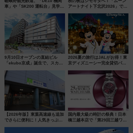
嵯峨野観光鉄道、「DE10 機関
秋の夜はシモキタへ！「ムーン
車」や「SK200 運転台」見学ツ
アートナイト下北沢2026」でイ
アーを開催！ ラストランイベン
マーシブシアターやアート巡り
トの一環で激レア体験できちゃ
を満喫しよう
うかも 参加方法やスケジュール
をご紹介
9月10日オープンの直結ビル
2026夏の旅行はJALがお得！東
「ekubo京成」誕生で、スカイ
京ディズニーシー完全貸切パー
ライナーも停まる巨大ハブ駅・
ティー招待券が当たるキャンペ
新鎌ヶ谷はどう変わる？ 全テナ
ーン始まる 条件は「夏の国内
ント情報も公開！
線に2回搭乗」
【2026年版】東葉高速線も追加
国内最大級の時計の祭典！日本
でさらに便利に！人気きっぷ
橋三越本店で「第29回三越ワー
「サンキューちばフリーパス」
ルドウォッチフェア」開幕
今年も発売 秋・早春に千葉県を
【2026年8月5日～25日】