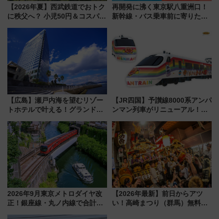
【2026年夏】西武鉄道でおトク
再開発に沸く東京駅八重洲口！
に秩父へ？ 小児50円＆コスパ最
新幹線・バス乗車前に寄りたい
強きっぷで「安・近・短」な家
「ヤエチカ」2026年夏の「ひん
族旅行！ 深夜の正丸トンネル探
やり＆スタミナグルメ」6選【新
検や特急ラビューも
店舗も！】
【広島】瀬戸内海を望むリゾー
【JR四国】予讃線8000系アンパ
トホテルで叶える！グランドプ
ンマン列車がリニューアル！内
リンスホテル広島のフォトウエ
外装デザイン公開 デビューは
ディング＆カジュアルパーティ
今年12月
ープラン
2026年9月東京メトロダイヤ改
【2026年最新】前日からアツ
正！銀座線・丸ノ内線で合計
い！高崎まつり（群馬）無料観
212本の大増発、混雑緩和に期
覧エリアから初開催100人みこ