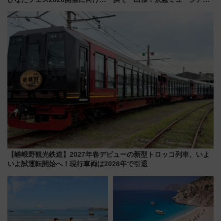
九州が記念きっぷや臨時列車で
ム」開催！入場無料でスタンプ
全力応援 夜行列車「ドリーム
ラリーや子ども制服撮影も
おひさま号」も走る
【嵯峨野観光鉄道】2027年春デビューの新型トロッコ列車、いよ
いよ試運転開始へ！現行車両は2026年で引退