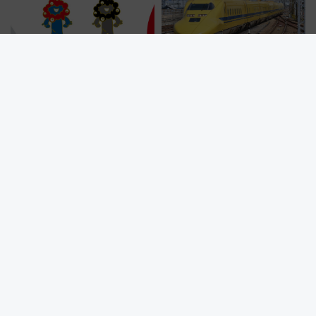
を解説
大阪・関西万博公式キャラクタ
ドクターイエロー＆500系新幹
ー「ミャクミャク」ピンバッジ
線の引退記念ツアー秋の追加企
新登場！関西の駅構内などで7月
画が決定！乗車体験やグッズ・
中旬発売
ホテル情報まとめ
【明日から】お盆の新幹線「のぞみ」は自由席なし！8月8日午前