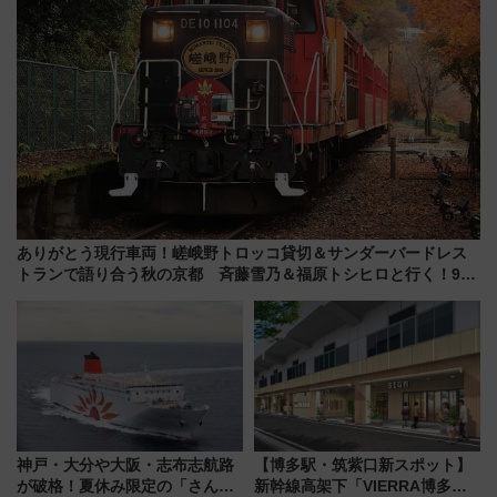
ありがとう現行車両！嵯峨野トロッコ貸切＆サンダーバードレス
トランで語り合う秋の京都 斉藤雪乃＆福原トシヒロと行く！9月
13日「京都の鉄道満喫ツアー」開催
神戸・大分や大阪・志布志航路
【博多駅・筑紫口新スポット】
が破格！夏休み限定の「さんふ
新幹線高架下「VIERRA博多テ