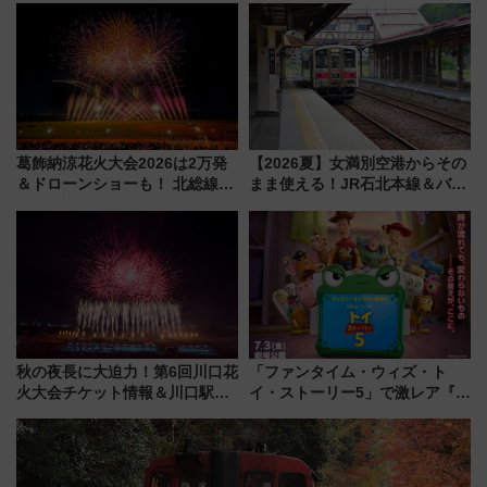
リサーチ」本格謎解き・グッズ
情報まとめ
葛飾納涼花火大会2026は2万発
【2026夏】女満別空港からその
＆ドローンショーも！ 北総線を
まま使える！JR石北本線＆バス
使った穴場アクセスや臨時列
乗り放題「北見・網走周遊フリ
車、観覧スポット情報と周辺観
ーパス」でおトクに道東観光
光まとめ（7/28開催）
（8/3発売）
秋の夜長に大迫力！第6回川口花
「ファンタイム・ウィズ・ト
火大会チケット情報＆川口駅か
イ・ストーリー5」で激レア『ロ
らのアクセスガイド
ルカナ』カードをゲット！最新
デコレーションも徹底解説