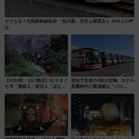
どうなる？北陸新幹線延伸 「桂川案」決定も課題あり SNS上の声
は
【2026秋・山口観光】SLやまぐ
宿泊予定者の9割が悲鳴…ホテル
ち号「貴婦人」復活＆「はなあ
高騰時代の最適解は「バス
かり」初走行区間も！山口DCの
泊」!? WILLER最新調査で判明
注目観光列車まとめ きっぷの取
した、推し活遠征や観光時のリ
り方は？
アルな懐事情