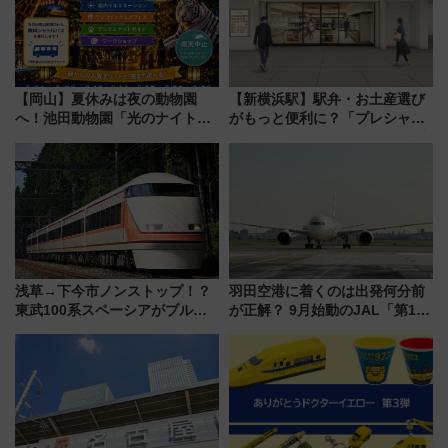
【岡山】夏休みは夜の動物園
【新横浜駅】駅弁・お土産選び
へ！池田動物園「光のナイトズ
がもっと便利に？「プレシャス
ー2026」で光と動物が彩る特別
デリ＆ギフト新横浜」がオープ
な夜
ン 場所や営業時間・限定弁当
を紹介
浅草→下今市ノンストップ！？
羽田空港に着くのは出発何分前
東武100系スペーシアがブルー
が正解？ 9月始動のJAL「第1タ
リボン賞35周年記念で「デビュ
ーミナル北側サテライト」は徒
ー当時の停車駅」を再現 運転
歩1キロ超え！ 知っておきたい
時刻や特急券の買い方を紹介
変更点まとめ