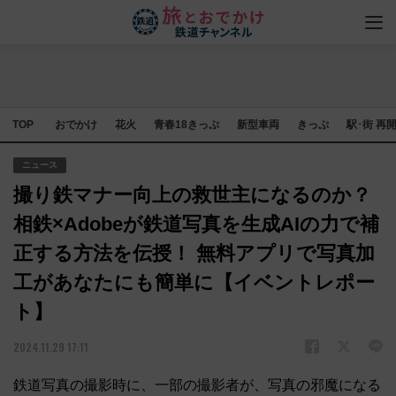
TOP
おでかけ
花火
青春18きっぷ
新型車両
きっぷ
駅･街 再
ニュース
撮り鉄マナー向上の救世主になるのか？
相鉄×Adobeが鉄道写真を生成AIの力で補
正する方法を伝授！ 無料アプリで写真加
工があなたにも簡単に【イベントレポー
ト】
2024.11.29 17:11
鉄道写真の撮影時に、一部の撮影者が、写真の邪魔になる