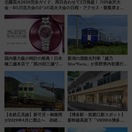
北國花火2026完全ガイド、両日合わせて3万発超！ 7/25金沢大
会・8/1川北大会の2つの花火大会の日程・アクセス・観覧席まと
め（石川県）
国内最大級の時計の祭典！日本
新潟の酒観光列車「越乃
橋三越本店で「第29回三越ワー
Shu*Kura」が長野県内初運行！
ルドウォッチフェア」開幕
地酒と食を味わう信州プレDC特
【2026年8月5日～25日】
別企画
【名鉄広見線】新可児～御嵩間
【博多駅・筑紫口新スポット】
が2029年4月に廃止へ 存続協
新幹線高架下「VIERRA博多テ
議終了で100年の歴史に幕
ラス」が9/18開業！九州初出店
など注目の全6店舗 「博多活憩