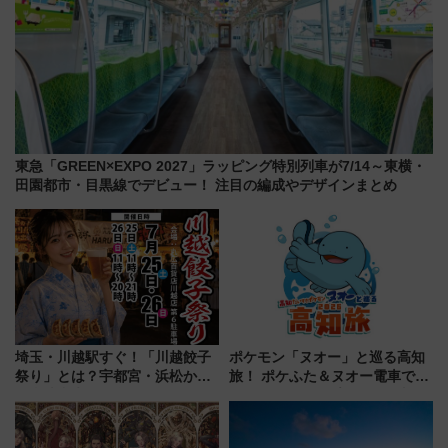
東急「GREEN×EXPO 2027」ラッピング特別列車が7/14～東横・
田園都市・目黒線でデビュー！ 注目の編成やデザインまとめ
埼玉・川越駅すぐ！「川越餃子
ポケモン「ヌオー」と巡る高知
祭り」とは？宇都宮・浜松から
旅！ ポケふた＆ヌオー電車で楽
ご当地和牛まで全国の人気餃子
しむ鉄道スタンプラリーで土佐
を食べ比べ【7月25日・26日開
路の絶景と絶品グルメを満喫！
催】
（7月18日スタート）