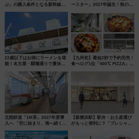
ぷ」の購入条件となる新幹線の
ースター」2027年誕生！秋の
予約区間は？【クイズ】
「すんごいハロウィン」見どこ
ろも一挙紹介
22歳以下はお得にラーメンを堪
【九州初】最短2秒で予約完売！
能！名古屋・驛麺通りで夏休み
食べログ1位「400℃ PIZZA」が
限定「U22応援割り」が7月21日
博多駅すぐの明治公園に8/7オー
よりスタート
プン。もつ鍋風など限定メニュ
ーも
北陸鉄道「1M系」2027年度導
【新横浜駅】駅弁・お土産選び
入へ 「空に始まり、海へ続く」
がもっと便利に？「プレシャス
白山比咩神社をモチーフにした
デリ＆ギフト新横浜」がオープ
神秘的なデザイン
ン 場所や営業時間・限定弁当