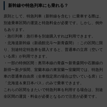
新幹線や特急列車にも乗れる？
原則として、特急列車（新幹線を含む）に乗車する際は、
別途乗車区間の運賃と特急料金が必要です。しかし、例外
もあります。
・急行列車：急行券を別途購入すれば利用できます。
・北海道新幹線（新函館北斗〜新青森間）：この区間に限
り、別途特定特急券を購入すると、普通車の立席（空いて
いる席）が利用できます。
・一部の特例区間：奥羽本線の青森〜新青森間や石勝線の
新得〜新夕張間、室蘭本線の東室蘭〜室蘭間では、特急列
車の普通車自由席（全車指定席の場合は空いている席）に
「北海道＆東日本パス」のみで乗車できます。
これらの区間をまたいで特急列車を利用する場合は、別途
全区間の運賃・料金が必要となるので注意が必要です。