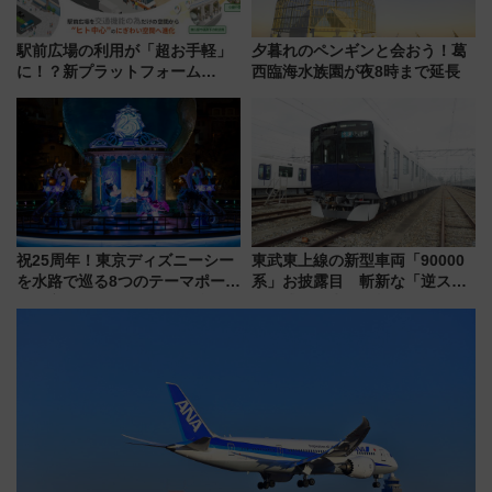
駅前広場の利用が「超お手軽」
夕暮れのペンギンと会おう！葛
に！？新プラットフォーム
西臨海水族園が夜8時まで延長
「HirakeBA」8月3日始動、ス
マホで簡単申請 物販や演奏会な
どに【JR東日本】
祝25周年！東京ディズニーシー
東武東上線の新型車両「90000
を水路で巡る8つのテーマポート
系」お披露目 斬新な「逆スラ
と限定デコレーションを解説
ント式」の先頭形状と明るく開
放的な車内空間に注目、デビュ
ーは9月