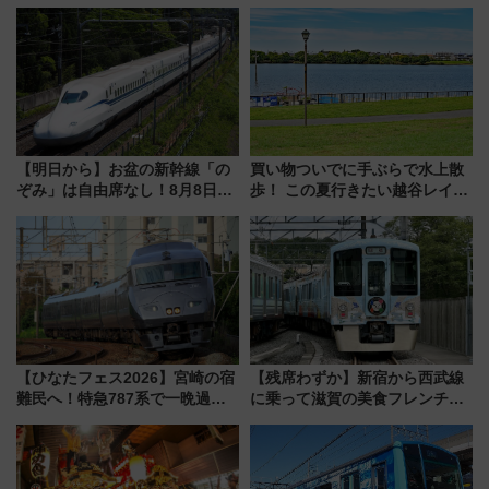
【明日から】お盆の新幹線「の
買い物ついでに手ぶらで水上散
ぞみ」は自由席なし！8月8日午
歩！ この夏行きたい越谷レイク
前はほぼ満席…でも数時間ズラ
タウンの新たな水辺の憩いエリ
せば空きが見つかることも 混
ア「LAKESIDE PARK」（埼玉
雑避ける「空席」探しのコツ
県越谷市）
【ひなたフェス2026】宮崎の宿
【残席わずか】新宿から西武線
難民へ！特急787系で一晩過ご
に乗って滋賀の美食フレンチを
せる夜間滞在型イベント「スワ
堪能？ 大人気レストラン列車
ローおひさま」が救世主に？
「52席の至福」で味わう近江牛
や伝統文化の特別コラボ