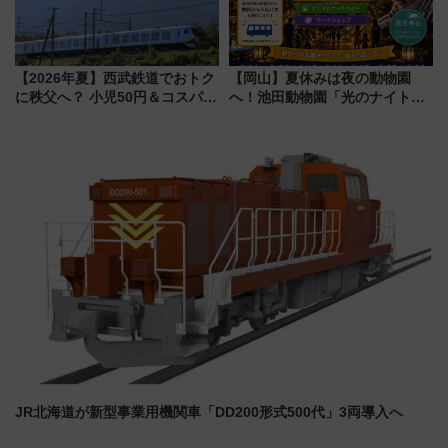
【2026年夏】西武鉄道でおトク
【岡山】夏休みは夜の動物園
に秩父へ？ 小児50円＆コスパ最
へ！池田動物園「光のナイトズ
強きっぷで「安・近・短」な家
ー2026」で光と動物が彩る特別
族旅行！ 深夜の正丸トンネル探
な夜
検や特急ラビューも
JR北海道が新型事業用機関車「DD200形式500代」3両導入へ