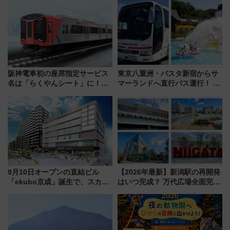
「新・鉄道ひとり旅」279回目
品グルメ登場で駅前の過ごし方
の舞台は「島原鉄道」
はどう変わる？
阪神電車初の座席指定サービス
東京八重洲・バスタ新宿からサ
名は「らくやんシート」に！新
マーランドへ直行バス運行！ お
型3000系で大阪梅田～山陽姫路
トクな1Dayパスで夏のプールと
を快適移動
推し活を楽しもう！（2026年
8/1～31）
9月10日オープンの直結ビル
【2026年最新】新潟駅の再開発
「ekubo京成」誕生で、スカイ
はいつ完成？ 万代広場全面完成
ライナーも停まる巨大ハブ駅・
から「にいがた2キロ」・古町再
新鎌ヶ谷はどう変わる？ 全テナ
開発、バスタ新潟構想まで徹底
ント情報も公開！
解説！