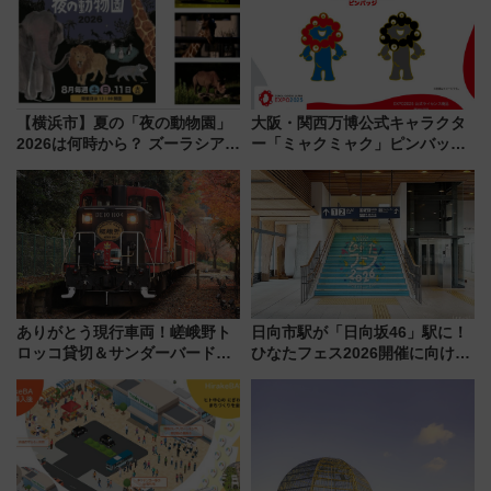
【横浜市】夏の「夜の動物園」
大阪・関西万博公式キャラクタ
2026は何時から？ ズーラシア・
ー「ミャクミャク」ピンバッジ
野毛山・金沢の電車アクセスや
新登場！関西の駅構内などで7月
見どころ、限定イベントを徹底
中旬発売
解説！
ありがとう現行車両！嵯峨野ト
日向市駅が「日向坂46」駅に！
ロッコ貸切＆サンダーバードレ
ひなたフェス2026開催に向けJR
ストランで語り合う秋の京都
九州が記念きっぷや臨時列車で
斉藤雪乃＆福原トシヒロと行
全力応援 夜行列車「ドリーム
く！9月13日「京都の鉄道満喫
おひさま号」も走る
ツアー」開催