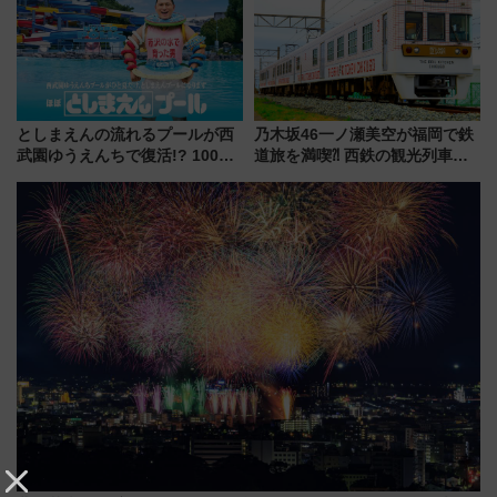
を紹介
としまえんの流れるプールが西
乃木坂46一ノ瀬美空が福岡で鉄
武園ゆうえんちで復活!? 100周
道旅を満喫⁈ 西鉄の観光列車
年記念企画＆「春日のうん○スラ
「THE RAIL KITCHEN
イダー」に注目 2026年夏は所
CHIKUGO」で巡る福岡･太宰
沢へ遊びに行こう
府･柳川の旅！YouTubeが公開
に