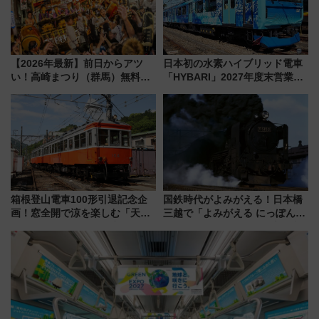
【2026年最新】前日からアツ
日本初の水素ハイブリッド電車
い！高崎まつり（群馬）無料観
「HYBARI」2027年度末営業運
覧エリアから初開催100人みこ
転へ 鉄道・発電・まちづくり
しまで
で水素利活用が加速
箱根登山電車100形引退記念企
国鉄時代がよみがえる！日本橋
画！窓全開で涼を楽しむ「天然
三越で「よみがえる にっぽんの
クーラー体験号」と限定鉄コレ
鉄道展」7/22-8/3開催、広田尚
発売
敬の名作写真も、駅弁フェスも
同時開催！