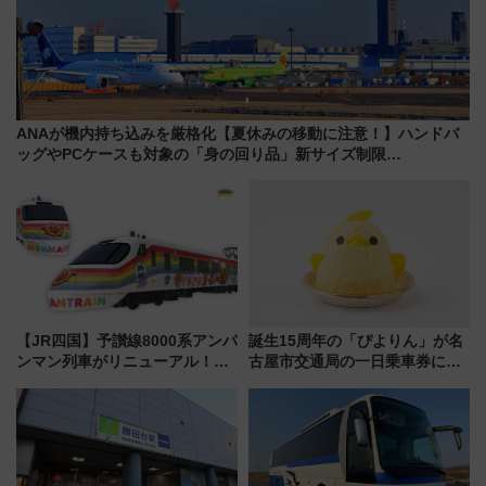
ANAが機内持ち込みを厳格化【夏休みの移動に注意！】ハンドバ
ッグやPCケースも対象の「身の回り品」新サイズ制限
(40×30×20cm)おさらい
【JR四国】予讃線8000系アンパ
誕生15周年の「ぴよりん」が名
ンマン列車がリニューアル！内
古屋市交通局の一日乗車券に！
外装デザイン公開 デビューは
東山線では貸切電車も登場【限
今年12月
定1万5000枚】