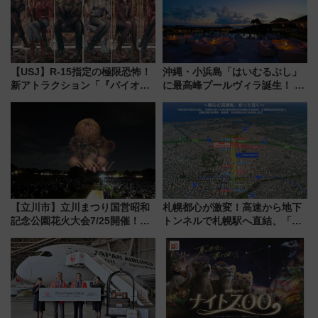
【USJ】R-15指定の極限恐怖！
沖縄・小浜島「はいむるぶし」
新アトラクション「『バイオハ
に最高峰プールヴィラ誕生！ 石
ザード レクイエム』 ザ・ダイ
垣島から船で向かう究極のご褒
ブ」今秋登場 ―予測不能の恐
美旅「何もしない贅沢」を体験
怖に泣き叫べ―
してみない？
【立川市】立川まつり国営昭和
札幌都心が激変！高速から地下
記念公園花火大会7/25開催！
トンネルで札幌駅へ直結、「創
5000発の花火が夜を彩る 今年は
成川通都心アクセス道路」が7月
混雑に要注意、その理由は
から本格着工、延長4.8km整備
事業の全貌