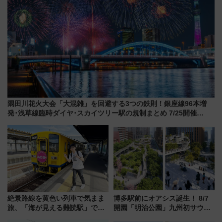
隅田川花火大会「大混雑」を回避する3つの鉄則！銀座線96本増
発･浅草線臨時ダイヤ･スカイツリー駅の規制まとめ 7/25開催
（2026年）
絶景路線を黄色い列車で気まま
博多駅前にオアシス誕生！ 8/7
旅、「海が見える難読駅」で幸
開園「明治公園」九州初サウナ
せの黄色いハンカチに願いを
TOTOPAや日本一のピザなど絶