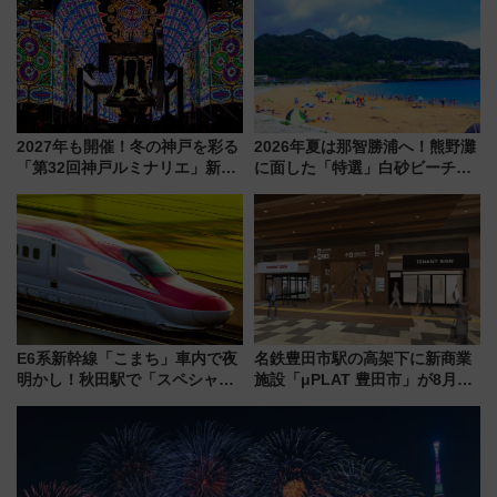
通り」も一新
2027年も開催！冬の神戸を彩る
2026年夏は那智勝浦へ！熊野灘
「第32回神戸ルミナリエ」新た
に面した「特選」白砂ビーチは
な「希望の鐘」とともに震災の
必見 「第17回那智勝浦町花火大
記憶を次世代へ
会」は8月11日開催！
E6系新幹線「こまち」車内で夜
名鉄豊田市駅の高架下に新商業
明かし！秋田駅で「スペシャル
施設「μPLAT 豊田市」が8月26
ナイト」8月開催、料金や予約方
日開業！全8店舗が出店し街の新
法は？
たな玄関口へ