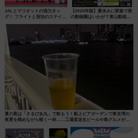
JALとマリオットの強力タッ
【2026年版】夏休みに家族で夜
グ！ フライトと宿泊のステイタ
の動物園はいかが？東山動植物
スマッチでFLY ON ポイントや
園＆のんほいパーク「ナイト
上級会員資格を効率よく獲得す
ZOO」開催情報
る方法を解説
夏の夜は「さるびあ丸」で飲もう！船上ビアガーデンで東京湾の
夜景を眺めながら軽く一杯……工場直送生ビールや島グルメが美
味い