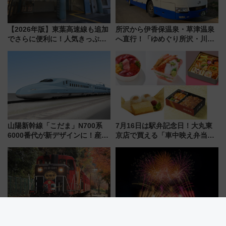
【2026年版】東葉高速線も追加
所沢から伊香保温泉・草津温泉
でさらに便利に！人気きっぷ
へ直行！「ゆめぐり所沢・川越
「サンキューちばフリーパス」
号」で群馬の温泉旅をもっと気
今年も発売 秋・早春に千葉県を
軽に 運行ダイヤ・運賃を解説
巡るなら使い勝手・コスパ抜群
山陽新幹線「こだま」N700系
7月16日は駅弁記念日！大丸東
6000番代が新デザインに！産学
京店で買える「車中映え弁当」
連携で描く瀬戸内の波模様 運
フェア【2026年夏】
用は今冬から
嵯峨野観光鉄道、「DE10 機関
葛飾納涼花火大会2026は2万発