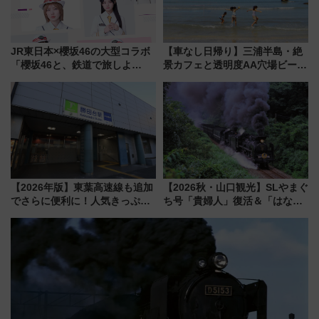
JR東日本×櫻坂46の大型コラボ
【車なし日帰り】三浦半島・絶
「櫻坂46と、鉄道で旅しよ
景カフェと透明度AA穴場ビーチ
う。」が7月20日より始動！新
を巡る！ おトクな電車きっぷ活
潟・長野・庄内へ
用してストレスフリー旅へ行こ
う！
【2026年版】東葉高速線も追加
【2026秋・山口観光】SLやまぐ
でさらに便利に！人気きっぷ
ち号「貴婦人」復活＆「はなあ
「サンキューちばフリーパス」
かり」初走行区間も！山口DCの
今年も発売 秋・早春に千葉県を
注目観光列車まとめ きっぷの取
巡るなら使い勝手・コスパ抜群
り方は？