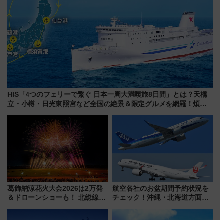
HIS「4つのフェリーで繋ぐ 日本一周大満喫旅8日間」とは？天橋
立・小樽・日光東照宮など全国の絶景＆限定グルメを網羅！煩雑
な手続きも不要でお手軽に楽しめるプランが登場
葛飾納涼花火大会2026は2万発
航空各社のお盆期間予約状況を
＆ドローンショーも！ 北総線を
チェック！沖縄・北海道方面は
使った穴場アクセスや臨時列
予約急増中、いまから狙うべき
車、観覧スポット情報と周辺観
日は？