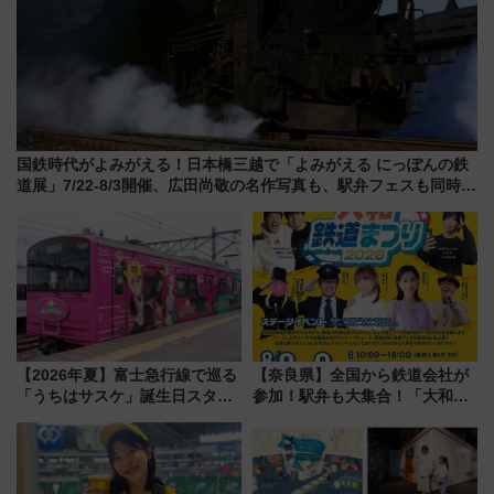
国鉄時代がよみがえる！日本橋三越で「よみがえる にっぽんの鉄
道展」7/22-8/3開催、広田尚敬の名作写真も、駅弁フェスも同時開
催！
【2026年夏】富士急行線で巡る
【奈良県】全国から鉄道会社が
「うちはサスケ」誕生日スタン
参加！駅弁も大集合！「大和鉄
プラリー！富士急ハイランド限
道まつり2026」が8月8日・9日
定グルメ＆グッズ徹底ガイド
に開催決定