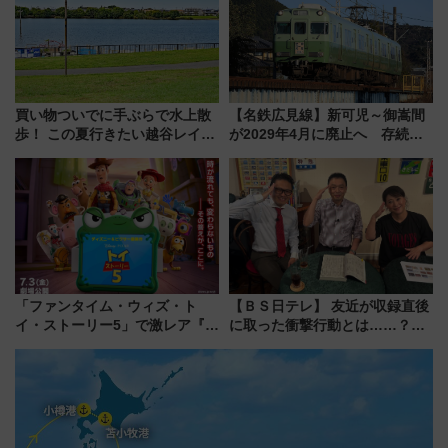
買い物ついでに手ぶらで水上散
【名鉄広見線】新可児～御嵩間
歩！ この夏行きたい越谷レイク
が2029年4月に廃止へ 存続協
タウンの新たな水辺の憩いエリ
議終了で100年の歴史に幕
ア「LAKESIDE PARK」（埼玉
県越谷市）
「ファンタイム・ウィズ・ト
【ＢＳ日テレ】 友近が収録直後
イ・ストーリー5」で激レア『ロ
に取った衝撃行動とは……？
ルカナ』カードをゲット！最新
『友近・礼二の妄想トレイン』
デコレーションも徹底解説
で極上の夏祭り鉄道旅を放送