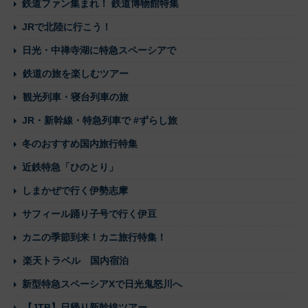
鉄道ファン集まれ！ 鉄道博物館特集
JRで北陸に行こう！
日光・中禅寺湖に特急スペーシアで
鉄道の旅を楽しむツアー
観光列車・寝台列車の旅
JR・新幹線・特急列車で #ずらし旅
冬のおすすめ国内旅行特集
近鉄特急「ひのとり」
しまかぜで行く伊勢志摩
サフィール踊り子号で行く伊豆
カニの季節到来！カニ旅行特集！
楽天トラベル 国内宿泊
新型特急スペーシアXで日光鬼怒川へ
【JTB】日帰り新幹線ツアー