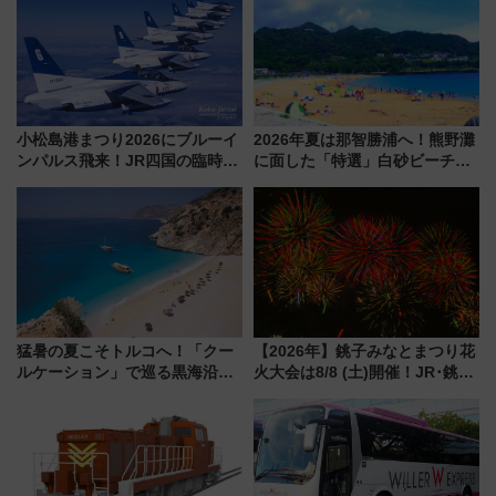
光まとめ（7/28開催）
小松島港まつり2026にブルーイ
2026年夏は那智勝浦へ！熊野灘
ンパルス飛来！JR四国の臨時ダ
に面した「特選」白砂ビーチは
イヤや駐車場予約を徹底解説
必見 「第17回那智勝浦町花火大
会」は8月11日開催！
猛暑の夏こそトルコへ！「クー
【2026年】銚子みなとまつり花
ルケーション」で巡る黒海沿岸
火大会は8/8 (土)開催！JR･銚子
やエーゲ海の避暑リゾート 関
電鉄の臨時列車やアクセス情
連検索数が前年比237％増、ナ
報、利根川に咲く8,000発の大迫
ショジオも認める『2026年に訪
力＆屋台を満喫
れるべき世界の旅先』