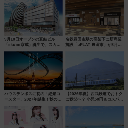
9月10日オープンの直結ビル
名鉄豊田市駅の高架下に新商業
「ekubo京成」誕生で、スカイ
施設「μPLAT 豊田市」が8月26
ライナーも停まる巨大ハブ駅・
日開業！全8店舗が出店し街の新
新鎌ヶ谷はどう変わる？ 全テナ
たな玄関口へ
ント情報も公開！
ハウステンボスに初の「絶景コ
【2026年夏】西武鉄道でおトク
ースター」2027年誕生！秋の
に秩父へ？ 小児50円＆コスパ最
「すんごいハロウィン」見どこ
強きっぷで「安・近・短」な家
ろも一挙紹介
族旅行！ 深夜の正丸トンネル探
検や特急ラビューも