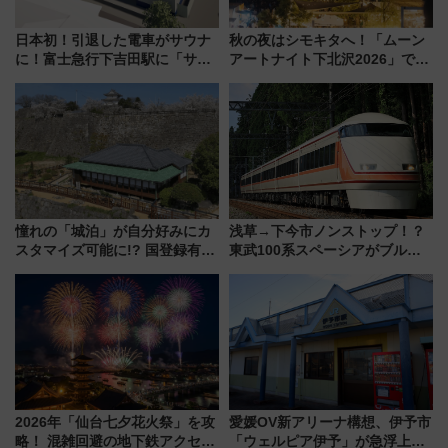
日本初！引退した電車がサウナ
秋の夜はシモキタへ！「ムーン
に！富士急行下吉田駅に「サ電
アートナイト下北沢2026」でイ
（SADEN）」2026年12月開
マーシブシアターやアート巡り
業 行き交う電車の音や振動を
を満喫しよう
感じながら「ととのう」新感覚
憧れの「城泊」が自分好みにカ
浅草→下今市ノンストップ！？
スタマイズ可能に!? 国登録有形
東武100系スペーシアがブルー
文化財・丸亀城「延寿閣別館」
リボン賞35周年記念で「デビュ
にオーダーメイド型の宿泊プラ
ー当時の停車駅」を再現 運転
ンが誕生！
時刻や特急券の買い方を紹介
2026年「仙台七夕花火祭」を攻
愛媛OV新アリーナ構想、伊予市
略！ 混雑回避の地下鉄アクセス
「ウェルピア伊予」が急浮上！