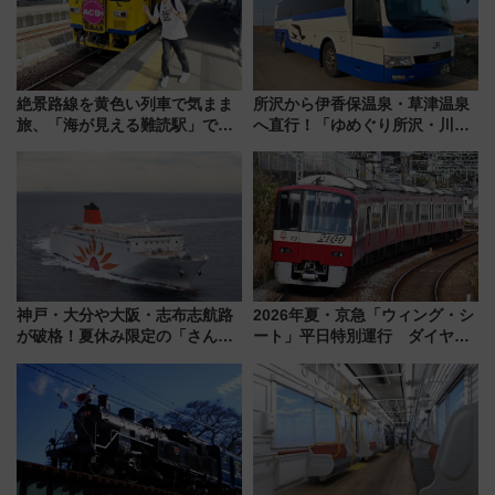
絶景路線を黄色い列車で気まま
所沢から伊香保温泉・草津温泉
旅、「海が見える難読駅」で幸
へ直行！「ゆめぐり所沢・川越
せの黄色いハンカチに願いを
号」で群馬の温泉旅をもっと気
「新・鉄道ひとり旅」279回目
軽に 運行ダイヤ・運賃を解説
の舞台は「島原鉄道」
神戸・大分や大阪・志布志航路
2026年夏・京急「ウィング・シ
が破格！夏休み限定の「さんふ
ート」平日特別運行 ダイヤ・
らわあスペシャルセール」スタ
乗車方法を解説！2階建てバスや
ート 夕朝食ビュッフェ付きで
三浦海岸を堪能できるお出かけ
快適な船旅はいかが？
プランもご紹介