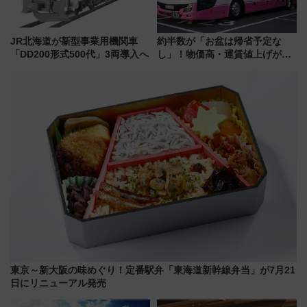
JR北海道が新型事業用機関車
約半数が「お盆は帰省予定な
「DD200形式500代」3両導入へ
し」！物価高・運賃値上げが財
布を直撃、往復1万円以内なら帰
りたいけど……【WILLER お盆
帰省動向調査】
東京～新大阪の味めぐり！定番駅弁「東海道新幹線弁当」が7月21
日にリニューアル発売