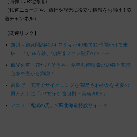
（画像：JR北海道）
（鉄道ニュースや、旅行や観光に役立つ情報をお届け！鉄
道チャンネル）
【関連リンク】
旭川～釧路間約400キロをキハ40形で10時間かけて走
破！ 「びゅう鉄」で鉄道ファン垂涎のツアー
観光列車「花たび そうや」今年も運転 最北の春と花景
色を車窓から満喫！
富良野・美瑛でサイクリングを満喫 さわやかな初夏の
風とともに「JRで行く 富良野・美瑛2025」
アニメ「鬼滅の刃」×JR北海道特設サイト