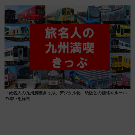
からまだ買える有料席情報、花
サイボウズ青野社長の参加表明
火前に楽しむ仙台観光ルートま
で探る鉄道アクセスの未来
で解説！
「旅名人の九州満喫きっぷ」デジタル化 紙版との価格やルール
の違いを解説