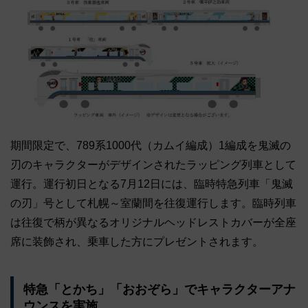
期間限定で、789系1000代（カムイ編成）1編成を鬼滅の
刃のキャラクターがデザインされたラッピング列車として
運行。運行初日となる7月12日には、臨時特急列車「鬼滅
の刃」号として札幌～室蘭間を往復運行します。臨時列車
は往復で柄が異なるオリジナルヘッドレストカバーが全座
席に装飾され、乗車した方にプレゼントされます。
特急「とかち」「おおぞら」でキャラクターアナ
ウンスを実施