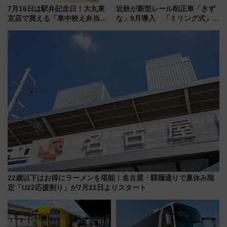
7月16日は駅弁記念日！大丸東
近鉄が新型レール削正車「きず
京店で買える「車中映え弁当」
な」9月導入 「ミリング式」採
フェア【2026年夏】
用でメンテナンス作業を効率
化！安全性や乗り心地の向上に
貢献するだけでなく、全線区で
活躍するための仕組みも
22歳以下はお得にラーメンを堪能！名古屋・驛麺通りで夏休み限
定「U22応援割り」が7月21日よりスタート