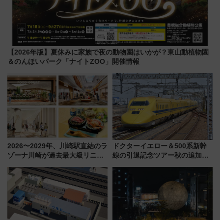
【2026年版】夏休みに家族で夜の動物園はいかが？東山動植物園
＆のんほいパーク「ナイトZOO」開催情報
2026〜2029年、川崎駅直結のラ
ドクターイエロー＆500系新幹
ゾーナ川崎が過去最大級リニュ
線の引退記念ツアー秋の追加企
ーアル！ フードコート拡大など
画が決定！乗車体験やグッズ・
「いつから何が変わるか」徹底
ホテル情報まとめ
解説！