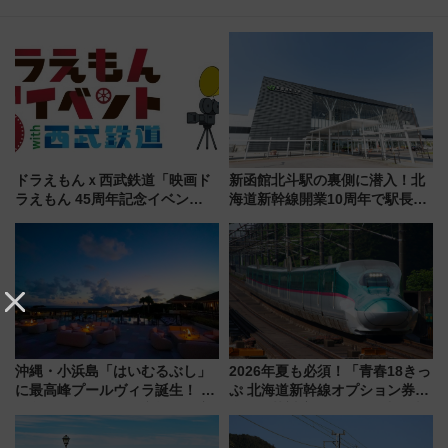
ドラえもんｘ西武鉄道「映画ド
新函館北斗駅の裏側に潜入！北
ラえもん 45周年記念イベン
海道新幹線開業10周年で駅長
ト」、 ドラえもんのラッピング
室・地下通路など公開イベン
電車やクイズ・スタンプラリー
ト 参加方法や体験内容を紹介
などを実施
沖縄・小浜島「はいむるぶし」
2026年夏も必須！「青春18きっ
に最高峰プールヴィラ誕生！ 石
ぷ 北海道新幹線オプション券」
垣島から船で向かう究極のご褒
自動改札対応ルールと途中下車
美旅「何もしない贅沢」を体験
の罠
してみない？