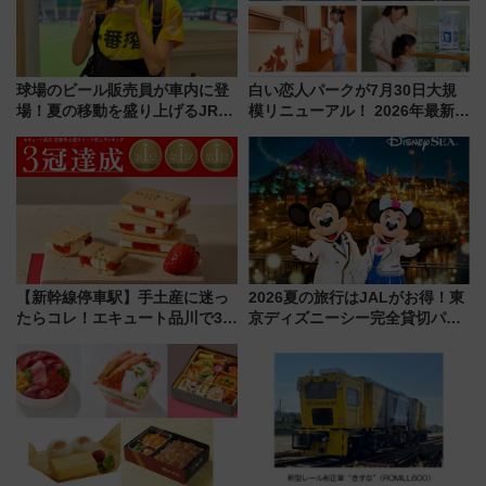
球場のビール販売員が車内に登
白い恋人パークが7月30日大規
場！夏の移動を盛り上げるJR九
模リニューアル！ 2026年最新の
州「ビール新幹線」7月31日・8
新エリア・工場見学の見どころ
月7日限定 ソフトバンクホーク
と料金・アクセスを徹底解説
スとコラボ
（札幌市）
【新幹線停車駅】手土産に迷っ
2026夏の旅行はJALがお得！東
たらコレ！エキュート品川で3年
京ディズニーシー完全貸切パー
連続売上1位を獲得した定番手土
ティー招待券が当たるキャンペ
産スイーツとは？
ーン始まる 条件は「夏の国内
線に2回搭乗」