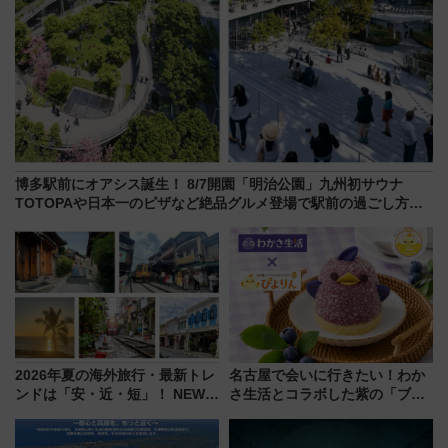
博多駅前にオアシス誕生！ 8/7開園「明治公園」九州初サウナ
TOTOPAや日本一のピザなど絶品グルメ登場で駅前の過ごし方は
どう変わる？
2026年夏の海外旅行・最新トレ
名古屋で会いに行きたい！わか
ンドは「安・近・短」！ NEWT
さ生活とコラボした紫の「ブル
調査から読み解く、最新の人気
ーベリーぴよりん」期間限定販
渡航先TOP5とは？ 円安時代の
売