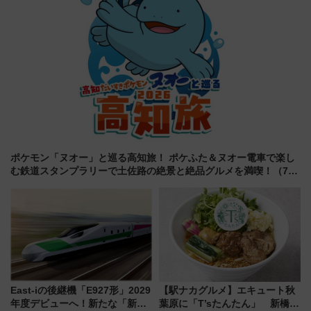
ポケモン「ヌオー」と巡る高知旅！ ポケふた＆ヌオー電車で楽し
む鉄道スタンプラリーで土佐路の絶景と絶品グルメを満喫！（7月
18日スタート）
East-iの後継機「E927形」2029
【駅ナカグルメ】エキュート秋
年度デビューへ！新たな「新幹
葉原に「T’sたんたん」 新橋に