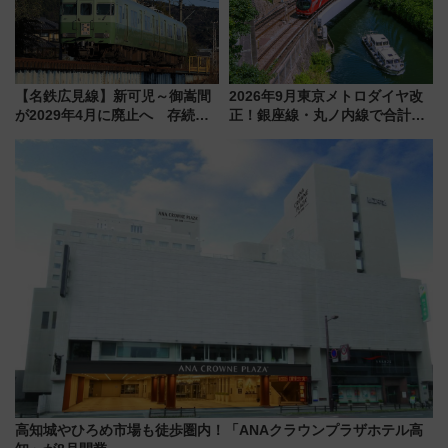
【名鉄広見線】新可児～御嵩間
2026年9月東京メトロダイヤ改
が2029年4月に廃止へ 存続協
正！銀座線・丸ノ内線で合計
議終了で100年の歴史に幕
212本の大増発、混雑緩和に期
待
高知城やひろめ市場も徒歩圏内！「ANAクラウンプラザホテル高