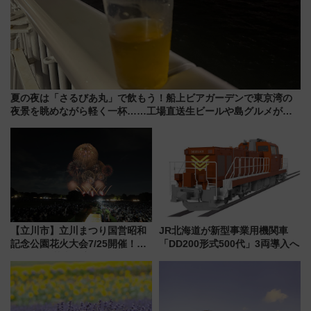
夏の夜は「さるびあ丸」で飲もう！船上ビアガーデンで東京湾の
夜景を眺めながら軽く一杯……工場直送生ビールや島グルメが美
味い
【立川市】立川まつり国営昭和
JR北海道が新型事業用機関車
記念公園花火大会7/25開催！
「DD200形式500代」3両導入へ
5000発の花火が夜を彩る 今年は
混雑に要注意、その理由は