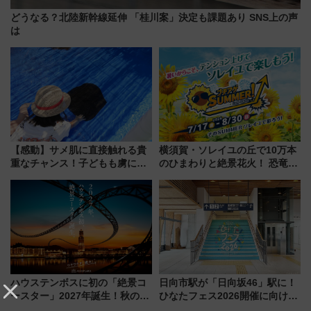
どうなる？北陸新幹線延伸 「桂川案」決定も課題あり SNS上の声
は
【感動】サメ肌に直接触れる貴
横須賀・ソレイユの丘で10万本
重なチャンス！子どもも虜にな
のひまわりと絶景花火！ 恐竜や
る鴨川シーワールド「エイとサ
ドッグプールなど三浦半島の日
メのタッチングプール」【夏休
帰りお出かけ最新情報（2026年
み限定企画】
7月17日～開催）
ハウステンボスに初の「絶景コ
日向市駅が「日向坂46」駅に！
ースター」2027年誕生！秋の
ひなたフェス2026開催に向けJR
「すんごいハロウィン」見どこ
九州が記念きっぷや臨時列車で