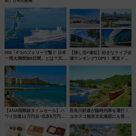
知」が8月開業
HIS「4つのフェリーで繋ぐ 日本
【推し活×遠征】好きなライブ会
一周大満喫旅8日間」とは？天橋
場ランキングTOP3！ 東京ドー
立・小樽・日光東照宮など全国
ムや大阪城ホールが選ばれる理
の絶景＆限定グルメを網羅！煩
由と交通アクセス術、ライブ会
雑な手続きも不要でお手軽に楽
場に何を求める？
しめるプランが登場
【ANA国際線タイムセール】ハ
長良川鉄道が臨時列車を運行！
ワイ往復11万円台･北京5万円台
ユネスコ無形文化遺産にも登録
～、憧れのビジネスクラスも！
された「郡上おどり」楽しむ人
来春のGW旅行まで狙える激ア
に 乗車には予約が必要
ツ路線まとめ（8/10まで）