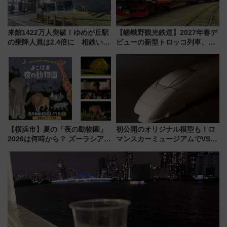
来館1422万人突破！ゆめが丘駅
【嵯峨野観光鉄道】2027年春デ
の乗降人員は2.4倍に 相鉄いず
ビューの新型トロッコ列車、い
み野線「ゆめが丘ソラトス」2周
よいよ試運転開始へ！現行車両
年祭にそうにゃん＆DB.スター
は2026年で引退
マンが登場
【横浜市】夏の「夜の動物園」
初公開のオリジナル模型も！ロ
2026は何時から？ ズーラシア・
マンスカーミュージアムでVSE
野毛山・金沢の電車アクセスや
の設計秘話に迫る企画展が7月
見どころ、限定イベントを徹底
15日スタート
解説！