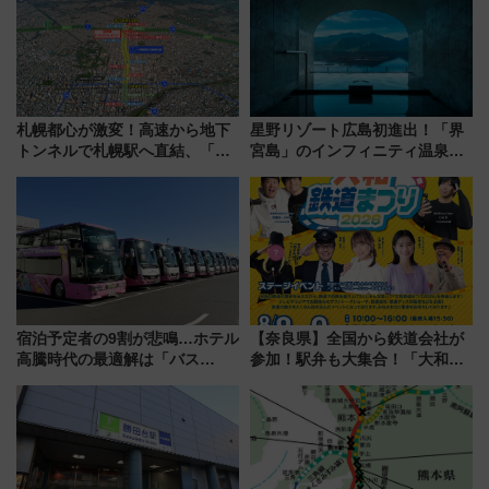
旅行術
札幌都心が激変！高速から地下
星野リゾート広島初進出！「界
トンネルで札幌駅へ直結、「創
宮島」のインフィニティ温泉と
成川通都心アクセス道路」が7月
古式サウナ「石風呂」を大解剖
から本格着工、延長4.8km整備
宿泊料金・アクセスは？（2026
事業の全貌
年7月23日開業）
宿泊予定者の9割が悲鳴…ホテル
【奈良県】全国から鉄道会社が
高騰時代の最適解は「バス
参加！駅弁も大集合！「大和鉄
泊」!? WILLER最新調査で判明
道まつり2026」が8月8日・9日
した、推し活遠征や観光時のリ
に開催決定
アルな懐事情