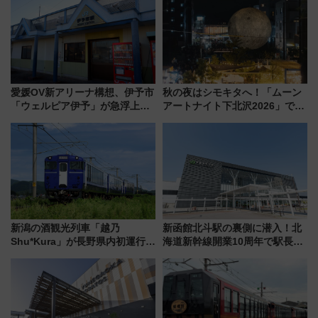
愛媛OV新アリーナ構想、伊予市
秋の夜はシモキタへ！「ムーン
「ウェルピア伊予」が急浮上！
アートナイト下北沢2026」でイ
サイボウズ青野社長の参加表明
マーシブシアターやアート巡り
で探る鉄道アクセスの未来
を満喫しよう
新潟の酒観光列車「越乃
新函館北斗駅の裏側に潜入！北
Shu*Kura」が長野県内初運行！
海道新幹線開業10周年で駅長
地酒と食を味わう信州プレDC特
室・地下通路など公開イベン
別企画
ト 参加方法や体験内容を紹介