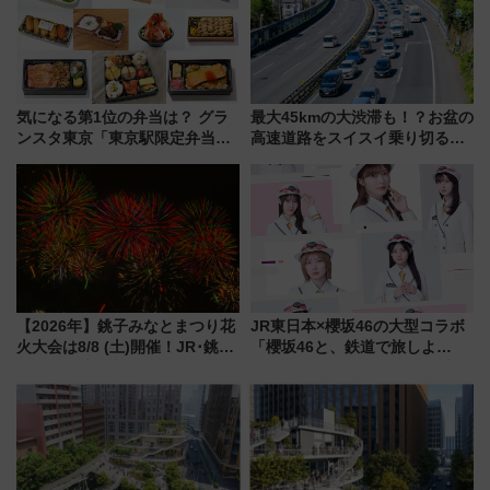
気になる第1位の弁当は？ グラ
最大45kmの大渋滞も！？お盆の
ンスタ東京「東京駅限定弁当
高速道路をスイスイ乗り切る快
2026 売上ランキング」
適ドライブ術
【2026年】銚子みなとまつり花
JR東日本×櫻坂46の大型コラボ
火大会は8/8 (土)開催！JR･銚子
「櫻坂46と、鉄道で旅しよ
電鉄の臨時列車やアクセス情
う。」が7月20日より始動！新
報、利根川に咲く8,000発の大迫
潟・長野・庄内へ
力＆屋台を満喫