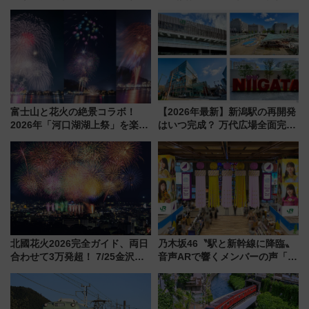
線専用検測車」の性能を徹底解
551蓬莱のDNAを継ぐ「東京豚
説【JR東日本】
饅」、オムライス専門店「肉と
たまご」新グルメ続々登場！
【2026年8月】
富士山と花火の絶景コラボ！
【2026年最新】新潟駅の再開発
2026年「河口湖湖上祭」を楽し
はいつ完成？ 万代広場全面完成
む完全ガイド＆鉄道アクセスの
から「にいがた2キロ」・古町再
ススメ
開発、バスタ新潟構想まで徹底
解説！
北國花火2026完全ガイド、両日
乃木坂46〝駅と新幹線に降臨〟
合わせて3万発超！ 7/25金沢大
音声ARで響くメンバーの声「真
会・8/1川北大会の2つの花火大
夏の全国ツアー2026」
会の日程・アクセス・観覧席ま
とめ（石川県）