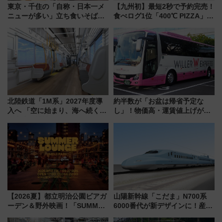
東京・千住の「自称・日本一メ
【九州初】最短2秒で予約完売！
ニューが多い」立ち食いそば屋
食べログ1位「400℃ PIZZA」が
とは？ ＢＳ日テレ『ドランク塚
博多駅すぐの明治公園に8/7オー
地のふらっと立ち食いそば』
プン。もつ鍋風など限定メニュ
7/27夜10時～放送
ーも
北陸鉄道「1M系」2027年度導
約半数が「お盆は帰省予定な
入へ 「空に始まり、海へ続く」
し」！物価高・運賃値上げが財
白山比咩神社をモチーフにした
布を直撃、往復1万円以内なら帰
神秘的なデザイン
りたいけど……【WILLER お盆
帰省動向調査】
【2026夏】都立明治公園ビアガ
山陽新幹線「こだま」N700系
ーデン＆野外映画！「SUMMER
6000番代が新デザインに！産学
LOUNGE」のアクセスと上映ス
連携で描く瀬戸内の波模様 運