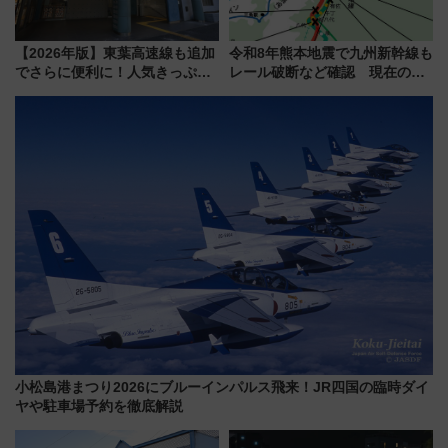
【2026年版】東葉高速線も追加
令和8年熊本地震で九州新幹線も
でさらに便利に！人気きっぷ
レール破断など確認 現在の運
「サンキューちばフリーパス」
転見合わせ状況と交通網への影
今年も発売 秋・早春に千葉県を
響
巡るなら使い勝手・コスパ抜群
小松島港まつり2026にブルーインパルス飛来！JR四国の臨時ダイ
ヤや駐車場予約を徹底解説