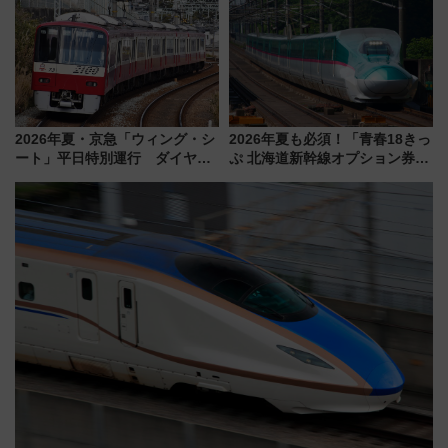
ケジュール 夜風とビール、映画
用は今冬から
を満喫！
2026年夏・京急「ウィング・シ
2026年夏も必須！「青春18きっ
ート」平日特別運行 ダイヤ・
ぷ 北海道新幹線オプション券」
乗車方法を解説！2階建てバスや
自動改札対応ルールと途中下車
三浦海岸を堪能できるお出かけ
の罠
プランもご紹介