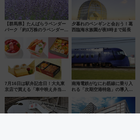
【群馬県】たんばらラベンダー
夕暮れのペンギンと会おう！葛
パーク「約3万株のラベンダー」
西臨海水族園が夜8時まで延長
が見頃！新幹線＆無料送迎バス
で都心から約1時間半で夏の絶景
を！
7月16日は駅弁記念日！大丸東
南海電鉄がなにわ筋線に乗り入
京店で買える「車中映え弁当」
れる「次期空港特急」の導入を
フェア【2026年夏】
決定！ピニンファリーナによる
日本初の鉄道デザイン