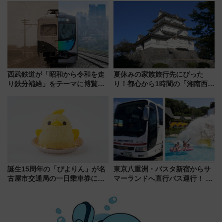
ろも一挙紹介
全力応援 夜行列車「ドリーム
おひさま号」も走る
西武鉄道が「昭和から令和を走
夏休みの家族旅行先にぴった
り鉄分補給」をテーマに博覧会
り！都心から1時間の「湘南西エ
を実施！くすのきホールで8月
リア」満喫ガイド 鎌倉・江の
14日から 新車両「トキイロ」体
島とは異なる魅力を持つ今夏の
験ブースも アクセスや申込方法
注目スポット
を解説
誕生15周年の「ぴよりん」が名
東京八重洲・バスタ新宿からサ
古屋市交通局の一日乗車券に！
マーランドへ直行バス運行！ お
東山線では貸切電車も登場【限
トクな1Dayパスで夏のプールと
定1万5000枚】
推し活を楽しもう！（2026年
8/1～31）