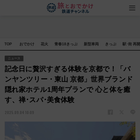
TOP
おでかけ
花火
青春18きっぷ
新型車両
きっぷ
駅･街 再
ニュース
記念日に贅沢すぎる体験を京都で！「バ
ンヤンツリー・東山 京都」世界ブランド
隠れ家ホテル1周年プランで 心と体を癒
す、禅･スパ･美食体験
2025.09.04 10:09