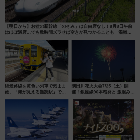
【明日から】お盆の新幹線「のぞみ」は自由席なし！8月8日午前
はほぼ満席…でも数時間ズラせば空きが見つかることも 混雑避
ける「空席」探しのコツ
絶景路線を黄色い列車で気まま
隅田川花火大会7/25（土）開
旅、「海が見える難読駅」で幸
催！銀座線96本増発と 激混みの
せの黄色いハンカチに願いを
「浅草駅」を回避する最寄り駅･
「新・鉄道ひとり旅」279回目
アクセス攻略法、2万発の花火が
の舞台は「島原鉄道」
都心の夜に！