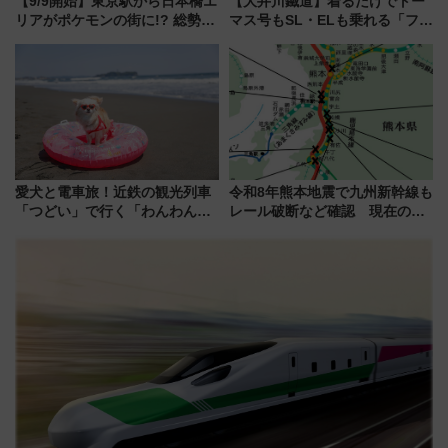
【9/9開始】東京駅から日本橋エ
【大井川鐵道】着るだけでトー
リアがポケモンの街に!? 総勢
マス号もSL・ELも乗れる「フリ
100匹以上が出現「レジェンド
ーきっぷTシャツ」8月6日より
リサーチ」本格謎解き・グッズ
受注販売
情報まとめ
愛犬と電車旅！近鉄の観光列車
令和8年熊本地震で九州新幹線も
「つどい」で行く「わんわん列
レール破断など確認 現在の運
車」第5弾！海辺のBBQも楽し
転見合わせ状況と交通網への影
める日帰りツアー
響