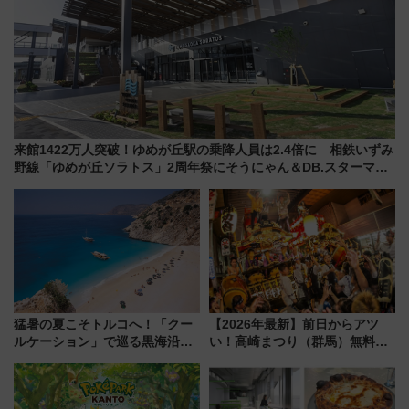
来館1422万人突破！ゆめが丘駅の乗降人員は2.4倍に 相鉄いずみ
野線「ゆめが丘ソラトス」2周年祭にそうにゃん＆DB.スターマン
が登場
猛暑の夏こそトルコへ！「クー
【2026年最新】前日からアツ
ルケーション」で巡る黒海沿岸
い！高崎まつり（群馬）無料観
やエーゲ海の避暑リゾート 関
覧エリアから初開催100人みこ
連検索数が前年比237％増、ナ
しまで
ショジオも認める『2026年に訪