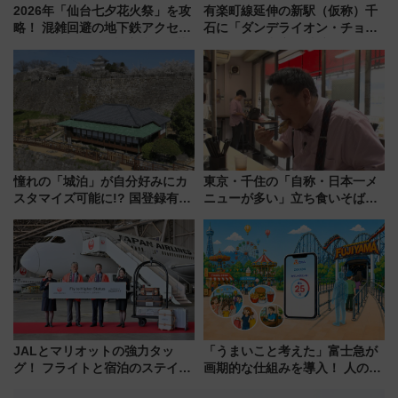
2026年「仙台七夕花火祭」を攻
有楽町線延伸の新駅（仮称）千
略！ 混雑回避の地下鉄アクセス
石に「ダンデライオン・チョコ
からまだ買える有料席情報、花
レート」が出店！ 東京メトロが
火前に楽しむ仙台観光ルートま
1億円出資で挑む新時代のまちづ
で解説！
くりとは？
憧れの「城泊」が自分好みにカ
東京・千住の「自称・日本一メ
スタマイズ可能に!? 国登録有形
ニューが多い」立ち食いそば屋
文化財・丸亀城「延寿閣別館」
とは？ ＢＳ日テレ『ドランク塚
にオーダーメイド型の宿泊プラ
地のふらっと立ち食いそば』
ンが誕生！
7/27夜10時～放送
JALとマリオットの強力タッ
「うまいこと考えた」富士急が
グ！ フライトと宿泊のステイタ
画期的な仕組みを導入！ 人のか
スマッチでFLY ON ポイントや
わりにスマホが並ぶ「分身く