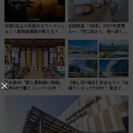
全国1位は小田原のタワーマンシ
北陸鉄道「1M系」2027年度導
ョン！新幹線通勤が変える？
入へ 「空に始まり、海へ続く」
「住みたい街」の最新トレンド
白山比咩神社をモチーフにした
【新築マンション人気ランキン
神秘的なデザイン
グ】
乃木坂46〝駅と新幹線に降臨〟
【推し活×遠征】好きなライブ会
音声ARで響くメンバーの声「真
場ランキングTOP3！ 東京ドー
夏の全国ツアー2026」
ムや大阪城ホールが選ばれる理
由と交通アクセス術、ライブ会
場に何を求める？