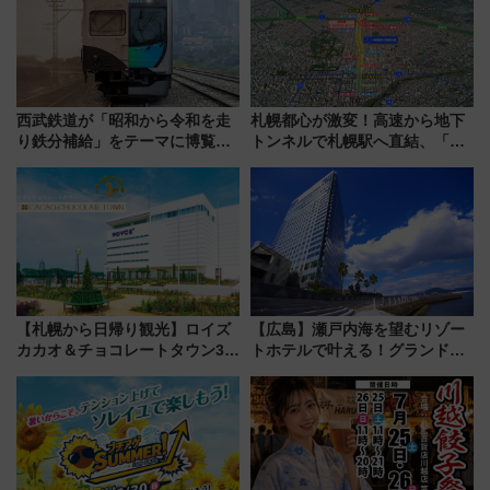
西武鉄道が「昭和から令和を走
札幌都心が激変！高速から地下
り鉄分補給」をテーマに博覧会
トンネルで札幌駅へ直結、「創
を実施！くすのきホールで8月
成川通都心アクセス道路」が7月
14日から 新車両「トキイロ」体
から本格着工、延長4.8km整備
験ブースも アクセスや申込方法
事業の全貌
を解説
【札幌から日帰り観光】ロイズ
【広島】瀬戸内海を望むリゾー
カカオ＆チョコレートタウン3周
トホテルで叶える！グランドプ
年！ 9月は入場料半額やチョコ
リンスホテル広島のフォトウエ
詰め放題を開催、ロイズタウン
ディング＆カジュアルパーティ
駅からのアクセスも
ープラン