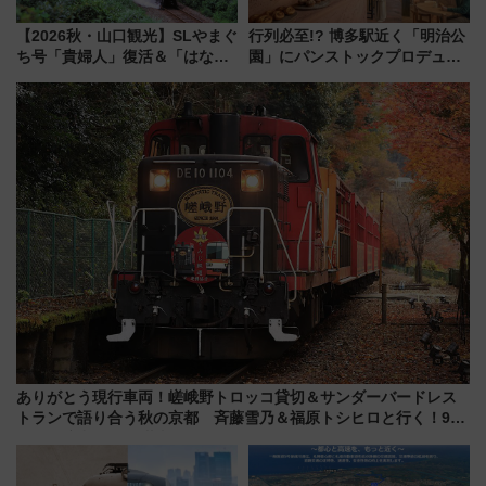
【2026秋・山口観光】SLやまぐ
行列必至!? 博多駅近く「明治公
ち号「貴婦人」復活＆「はなあ
園」にパンストックプロデュー
かり」初走行区間も！山口DCの
スの新業態『Land Bageri』8/7
注目観光列車まとめ きっぷの取
オープン 秋からはビストロ営業
り方は？
も！
ありがとう現行車両！嵯峨野トロッコ貸切＆サンダーバードレス
トランで語り合う秋の京都 斉藤雪乃＆福原トシヒロと行く！9月
13日「京都の鉄道満喫ツアー」開催