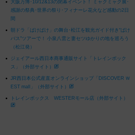
大阪万博･10/12&13の閉幕イベント！ ミャクミャク展･
感謝の祭典･世界の祭り･フィナーレ花火など感動の2日
間
朝ドラ「ばけばけ」の舞台･松江を観光ガイド付き“ばけ
バス”ツアーで！ 小泉八雲と妻セツゆかりの地を巡ろう
（松江発）
ジェイアール西日本商事通販サイト「トレインボック
ス」（外部サイト）
JR西日本公式産直オンラインショップ「DISCOVER Ｗ
EST mall」（外部サイト）
トレインボックス WESTERモール店（外部サイト）