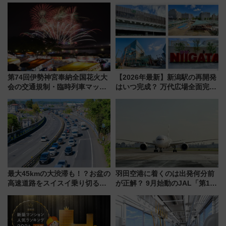
第74回伊勢神宮奉納全国花火大
【2026年最新】新潟駅の再開発
会の交通規制・臨時列車マッ
はいつ完成？ 万代広場全面完成
プ！JR東海・近鉄で快適にアク
から「にいがた2キロ」・古町再
セス
開発、バスタ新潟構想まで徹底
解説！
最大45kmの大渋滞も！？お盆の
羽田空港に着くのは出発何分前
高速道路をスイスイ乗り切る快
が正解？ 9月始動のJAL「第1タ
適ドライブ術
ーミナル北側サテライト」は徒
歩1キロ超え！ 知っておきたい
変更点まとめ