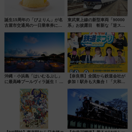
誕生15周年の「ぴよりん」が名
東武東上線の新型車両「90000
古屋市交通局の一日乗車券に！
系」お披露目 斬新な「逆スラ
東山線では貸切電車も登場【限
ント式」の先頭形状と明るく開
定1万5000枚】
放的な車内空間に注目、デビュ
ーは9月
沖縄・小浜島「はいむるぶし」
【奈良県】全国から鉄道会社が
に最高峰プールヴィラ誕生！ 石
参加！駅弁も大集合！「大和鉄
垣島から船で向かう究極のご褒
道まつり2026」が8月8日・9日
美旅「何もしない贅沢」を体験
に開催決定
してみない？