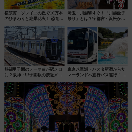
横須賀・ソレイユの丘で10万本
埼玉・川越駅すぐ！「川越餃子
のひまわりと絶景花火！ 恐竜や
祭り」とは？宇都宮・浜松から
ドッグプールなど三浦半島の日
ご当地和牛まで全国の人気餃子
帰りお出かけ最新情報（2026年
を食べ比べ【7月25日・26日開
7月17日～開催）
催】
熱闘甲子園のテーマ曲が駅メロ
東京八重洲・バスタ新宿からサ
に？阪神・甲子園駅の接近メロ
マーランドへ直行バス運行！ お
ディがVaundy「かげろう」×向
トクな1Dayパスで夏のプールと
谷実アレンジの特別仕様へ、8月
推し活を楽しもう！（2026年
5日始発から
8/1～31）