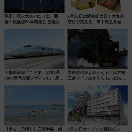
隅田川花火大会7/25（土）開
7月16日は駅弁記念日！大丸東
催！銀座線96本増発と 激混みの
京店で買える「車中映え弁当」
「浅草駅」を回避する最寄り駅･
フェア【2026年夏】
アクセス攻略法、2万発の花火が
都心の夜に！
山陽新幹線「こだま」N700系
国鉄時代がよみがえる！日本橋
6000番代が新デザインに！産学
三越で「よみがえる にっぽんの
連携で描く瀬戸内の波模様 運
鉄道展」7/22-8/3開催、広田尚
用は今冬から
敬の名作写真も、駅弁フェスも
同時開催！
【車なし日帰り】三浦半島・絶
9月10日オープンの直結ビル