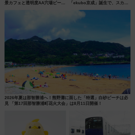
景カフェと透明度AA穴場ビーチ
「ekubo京成」誕生で、スカイ
を巡る！ おトクな電車きっぷ活
ライナーも停まる巨大ハブ駅・
用してストレスフリー旅へ行こ
新鎌ヶ谷はどう変わる？ 全テナ
う！
ント情報も公開！
2026年夏は那智勝浦へ！熊野灘に面した「特選」白砂ビーチは必
見 「第17回那智勝浦町花火大会」は8月11日開催！