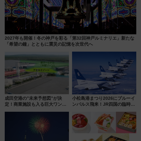
2027年も開催！冬の神戸を彩る「第32回神戸ルミナリエ」新たな
「希望の鐘」とともに震災の記憶を次世代へ
成田空港の”未来予想図”が決
小松島港まつり2026にブルーイ
定！商業施設も入る巨大ワンタ
ンパルス飛来！JR四国の臨時ダ
ーミナル、京成の高架新駅整備
イヤや駐車場予約を徹底解説
で新型特急が品川･羽田とを結
ぶ！ JR空港駅は2面3線化！