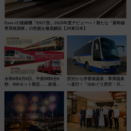
East-iの後継機「E927形」2029年度デビューへ！新たな「新幹線
専用検測車」の性能を徹底解説【JR東日本】
令和8年8月8日、午前8時8分8
所沢から伊香保温泉・草津温泉
秒、888セット限定……鉄道各
へ直行！「ゆめぐり所沢・川越
社の「8・8・8」な記念きっぷ
号」で群馬の温泉旅をもっと気
たち
軽に 運行ダイヤ・運賃を解説