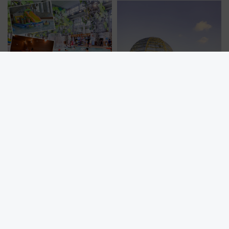
やり＆スタミナグルメ」6選【新
店舗も！】
全天候型屋内プール「日光霧降
夕暮れのペンギンと会おう！葛
VIVA！ハワイアン」18日から営
西臨海水族園が夜8時まで延長
業開始 小さなお子様連れのフ
ァミリーから大人まで幅広い世
代が一日中楽しる夏のリゾート
を楽しんで