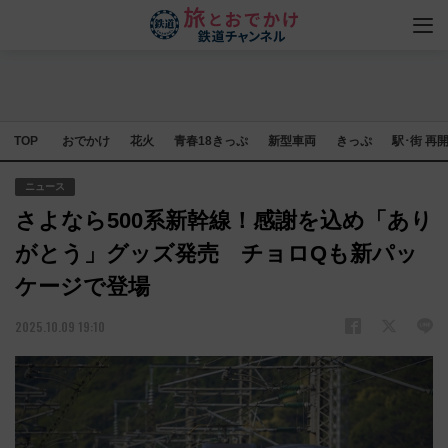
TOP
おでかけ
花火
青春18きっぷ
新型車両
きっぷ
駅･街 再
ニュース
さよなら500系新幹線！感謝を込め「あり
がとう」グッズ発売 チョロQも新パッ
ケージで登場
2025.10.09 19:10