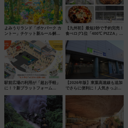
れるべき世界の旅先』
よみうりランド「ポケパーク カ
【九州初】最短2秒で予約完売！
ントー」チケット新ルール解
食べログ1位「400℃ PIZZA」が
説！購入制限の緩和と入場時の
博多駅すぐの明治公園に8/7オー
本人確認が11月スタート
プン。もつ鍋風など限定メニュ
ーも
駅前広場の利用が「超お手軽」
【2026年版】東葉高速線も追加
に！？新プラットフォーム
でさらに便利に！人気きっぷ
「HirakeBA」8月3日始動、ス
「サンキューちばフリーパス」
マホで簡単申請 物販や演奏会な
今年も発売 秋・早春に千葉県を
どに【JR東日本】
巡るなら使い勝手・コスパ抜群