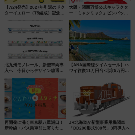
【7/24発売】2027年引退のドク
大阪・関西万博公式キャラクタ
ターイエロー（T5編成）記念グ
ー「ミャクミャク」ピンバッジ
ッズ7種が登場！ 新幹線車内放
新登場！関西の駅構内などで7月
送の目覚まし時計など通販・販
中旬発売
売店舗まとめ
北九州モノレール、新型車両導
【ANA国際線タイムセール】ハ
入へ 今日からデザイン総選挙
ワイ往復11万円台･北京5万円台
始まる
～、憧れのビジネスクラスも！
来春のGW旅行まで狙える激ア
ツ路線まとめ（8/10まで）
再開発に沸く東京駅八重洲口！
JR北海道が新型事業用機関車
新幹線・バス乗車前に寄りたい
「DD200形式500代」3両導入へ
「ヤエチカ」2026年夏の「ひん