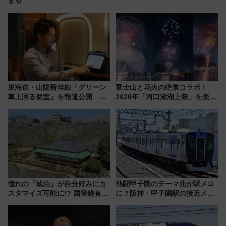
まる
東海道・山陽新幹線「グリーン
富士山と花火の絶景コラボ！
車上回る個室」を報道公開 プ
2026年「河口湖湖上祭」を楽し
ライベート感備えた上質な空間
む完全ガイド＆鉄道アクセスの
ススメ
憧れの「城泊」が自分好みにカ
熱闘甲子園のテーマ曲が駅メロ
スタマイズ可能に!? 国登録有形
に？阪神・甲子園駅の接近メロ
文化財・丸亀城「延寿閣別館」
ディがVaundy「かげろう」×向
にオーダーメイド型の宿泊プラ
谷実アレンジの特別仕様へ、8月
ンが誕生！
5日始発から