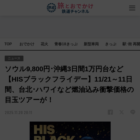
TOP
おでかけ
花火
青春18きっぷ
新型車両
きっぷ
駅･街 再
ニュース
ソウル9,800円･沖縄3日間1万円台など
【HISブラックフライデー】11/21～11日
間、台北･ハワイなど燃油込み衝撃価格の
目玉ツアーが！
2025.11.20 20:11