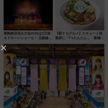
める日帰りツアー
イダー」に注目 2026年夏は所
沢へ遊びに行こう
葛飾納涼花火大会2026は2万発
【駅ナカグルメ】エキュート秋
＆ドローンショーも！ 北総線を
葉原に「T’sたんたん」 新橋に
使った穴場アクセスや臨時列
551蓬莱のDNAを継ぐ「東京豚
車、観覧スポット情報と周辺観
饅」、オムライス専門店「肉と
光まとめ（7/28開催）
たまご」新グルメ続々登場！
【2026年8月】