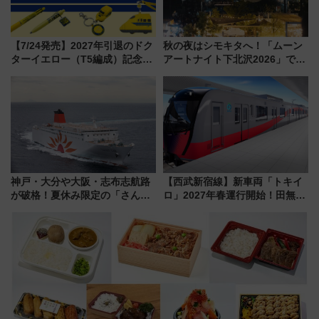
【7/24発売】2027年引退のドク
秋の夜はシモキタへ！「ムーン
ターイエロー（T5編成）記念グ
アートナイト下北沢2026」でイ
ッズ7種が登場！ 新幹線車内放
マーシブシアターやアート巡り
送の目覚まし時計など通販・販
を満喫しよう
売店舗まとめ
神戸・大分や大阪・志布志航路
【西武新宿線】新車両「トキイ
が破格！夏休み限定の「さんふ
ロ」2027年春運行開始！田無・
らわあスペシャルセール」スタ
新所沢にも停車 2028年春には
ート 夕朝食ビュッフェ付きで
「第2弾」も
快適な船旅はいかが？