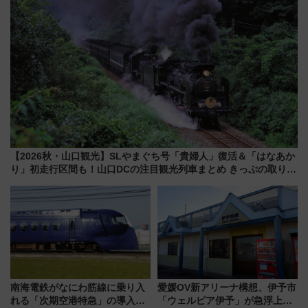
【2026秋・山口観光】SLやまぐち号「貴婦人」復活＆「はなあか
り」初走行区間も！山口DCの注目観光列車まとめ きっぷの取り方
は？
南海電鉄がなにわ筋線に乗り入
愛媛OV新アリーナ構想、伊予市
れる「次期空港特急」の導入を
「ウェルピア伊予」が急浮上！