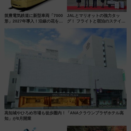
筑豊電気鉄道に新型車両「7000
JALとマリオットの強力タッ
形」2027年導入！沿線の花をイ
グ！ フライトと宿泊のステイタ
メージしたイエローを採用 車
スマッチでFLY ON ポイントや
内は落ち着いたゆとりある空間
上級会員資格を効率よく獲得す
に
る方法を解説
高知城やひろめ市場も徒歩圏内！「ANAクラウンプラザホテル高
知」が8月開業