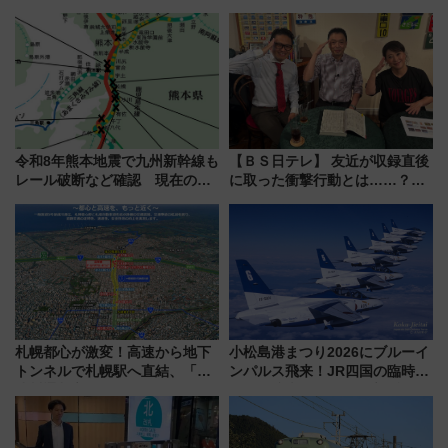
決定！ピニンファリーナによる
サイボウズ青野社長の参加表明
日本初の鉄道デザイン
で探る鉄道アクセスの未来
令和8年熊本地震で九州新幹線も
【ＢＳ日テレ】 友近が収録直後
レール破断など確認 現在の運
に取った衝撃行動とは……？
転見合わせ状況と交通網への影
『友近・礼二の妄想トレイン』
響
で極上の夏祭り鉄道旅を放送
札幌都心が激変！高速から地下
小松島港まつり2026にブルーイ
トンネルで札幌駅へ直結、「創
ンパルス飛来！JR四国の臨時ダ
成川通都心アクセス道路」が7月
イヤや駐車場予約を徹底解説
から本格着工、延長4.8km整備
事業の全貌