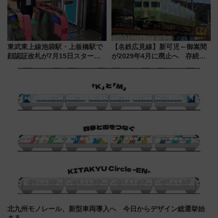
東武東上線池袋駅・上板橋駅で
【名鉄広見線】新可児～御嵩間
顔認証改札が7月15日スター
が2029年4月に廃止へ 存続協
ト、手ぶらで乗車から買い物ま
議終了で100年の歴史に幕
でシームレスに
北九州モノレール、新型車両導入へ 今日からデザイン総選挙始