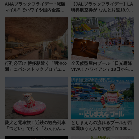
ANAブラックフライデー “減額
【JALブラックフライデー】LA
マイル” でハワイや国内全路線
特典航空券が なんと片道18,900
へ！ ECセールは“最大
マイル、国内線セールは7,700円
87%OFF” 、月末は「ANAにキ
～！ 11/18～30 FLYDAYセール
ュン!」も特別開催 11/21～
を解説
行列必至!? 博多駅近く「明治公
全天候型屋内プール「日光霧降
園」にパンストックプロデュー
VIVA！ハワイアン」18日から営
スの新業態『Land Bageri』8/7
業開始 小さなお子様連れのフ
オープン 秋からはビストロ営業
ァミリーから大人まで幅広い世
も！
代が一日中楽しる夏のリゾート
を楽しんで
愛犬と電車旅！近鉄の観光列車
としまえんの流れるプールが西
「つどい」で行く「わんわん列
武園ゆうえんちで復活!? 100周
車」第5弾！海辺のBBQも楽し
年記念企画＆「春日のうん○スラ