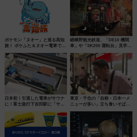
ポケモン「ヌオー」と巡る高知
嵯峨野観光鉄道、「DE10 機関
旅！ ポケふた＆ヌオー電車で楽
車」や「SK200 運転台」見学ツ
しむ鉄道スタンプラリーで土佐
アーを開催！ ラストランイベン
路の絶景と絶品グルメを満喫！
トの一環で激レア体験できちゃ
（7月18日スタート）
うかも 参加方法やスケジュール
をご紹介
日本初！引退した電車がサウナ
東京・千住の「自称・日本一メ
に！富士急行下吉田駅に「サ電
ニューが多い」立ち食いそば屋
（SADEN）」2026年12月開
とは？ ＢＳ日テレ『ドランク塚
業 行き交う電車の音や振動を
地のふらっと立ち食いそば』
感じながら「ととのう」新感覚
7/27夜10時～放送