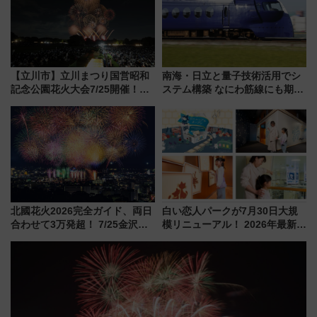
【立川市】立川まつり国営昭和
南海・日立と量子技術活用でシ
記念公園花火大会7/25開催！
ステム構築 なにわ筋線にも期待
5000発の花火が夜を彩る 今年は
乗務員・車両計画作業を短縮へ
混雑に要注意、その理由は
北國花火2026完全ガイド、両日
白い恋人パークが7月30日大規
合わせて3万発超！ 7/25金沢大
模リニューアル！ 2026年最新の
会・8/1川北大会の2つの花火大
新エリア・工場見学の見どころ
会の日程・アクセス・観覧席ま
と料金・アクセスを徹底解説
とめ（石川県）
（札幌市）