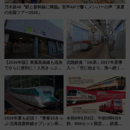
乃木坂46〝駅と新幹線に降臨〟音声ARで響くメンバーの声「真夏
の全国ツアー2026」
【2026年版】東葉高速線も追加
北陸鉄道「1M系」2027年度導
でさらに便利に！人気きっぷ
入へ 「空に始まり、海へ続く」
「サンキューちばフリーパス」
白山比咩神社をモチーフにした
今年も発売 秋・早春に千葉県を
神秘的なデザイン
巡るなら使い勝手・コスパ抜群
2026年夏も必須！「青春18きっ
令和8年8月8日、午前8時8分8
ぷ 北海道新幹線オプション券」
秒、888セット限定……鉄道各
自動改札対応ルールと途中下車
社の「8・8・8」な記念きっぷ