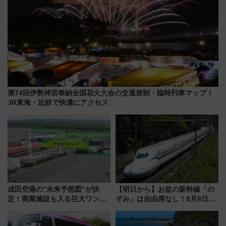
第74回伊勢神宮奉納全国花火大会の交通規制・臨時列車マップ！
JR東海・近鉄で快適にアクセス
成田空港の”未来予想図”が決
【明日から】お盆の新幹線「の
定！商業施設も入る巨大ワンタ
ぞみ」は自由席なし！8月8日午
ーミナル、京成の高架新駅整備
前はほぼ満席…でも数時間ズラ
で新型特急が品川･羽田とを結
せば空きが見つかることも 混