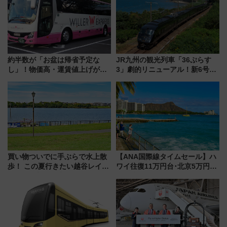
ぶ！ JR空港駅は2面3線化！
雑避ける「空席」探しのコツ
約半数が「お盆は帰省予定な
JR九州の観光列車「36ぷらす
し」！物価高・運賃値上げが財
3」劇的リニューアル！新6号車
布を直撃、往復1万円以内なら帰
“1〜2名用グリーン個室”と曜日
りたいけど……【WILLER お盆
別 “プレミアムランチ”導入･ル
帰省動向調査】
ートや価格など解説
買い物ついでに手ぶらで水上散
【ANA国際線タイムセール】ハ
歩！ この夏行きたい越谷レイク
ワイ往復11万円台･北京5万円台
タウンの新たな水辺の憩いエリ
～、憧れのビジネスクラスも！
ア「LAKESIDE PARK」（埼玉
来春のGW旅行まで狙える激ア
県越谷市）
ツ路線まとめ（8/10まで）