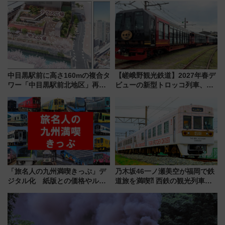
の罠
たち
中目黒駅前に高さ160mの複合タ
【嵯峨野観光鉄道】2027年春デ
ワー「中目黒駅前北地区」再開
ビューの新型トロッコ列車、い
発の全貌
よいよ試運転開始へ！現行車両
は2026年で引退
「旅名人の九州満喫きっぷ」デ
乃木坂46一ノ瀬美空が福岡で鉄
ジタル化 紙版との価格やルー
道旅を満喫⁈ 西鉄の観光列車
ルの違いを解説
「THE RAIL KITCHEN
CHIKUGO」で巡る福岡･太宰
府･柳川の旅！YouTubeが公開
に