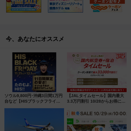
今、あなたにオススメ
ソウル9,800円･沖縄3日間1万円
【JALタイムセール】国内最大
台など【HISブラックフライデ
3.3万円割引 10/28からお得に帰
ー】11/21～11日間、台北･ハワ
省･旅のチャンス！海外は最大4
イなど燃油込み衝撃価格の目玉
万円割引！航空券＋宿泊を期間
ツアーが！
限定でお安く