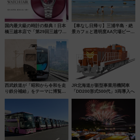
国内最大級の時計の祭典！日本
【車なし日帰り】三浦半島・絶
橋三越本店で「第29回三越ワー
景カフェと透明度AA穴場ビーチ
ルドウォッチフェア」開幕
を巡る！ おトクな電車きっぷ活
【2026年8月5日～25日】
用してストレスフリー旅へ行こ
う！
西武鉄道が「昭和から令和を走
JR北海道が新型事業用機関車
り鉄分補給」をテーマに博覧会
「DD200形式500代」3両導入へ
を実施！くすのきホールで8月
14日から 新車両「トキイロ」体
験ブースも アクセスや申込方法
を解説