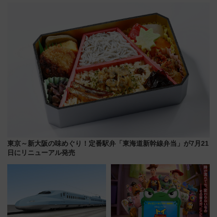
しまで
ブ」今秋登場 ―予測不能の恐
怖に泣き叫べ―
東京～新大阪の味めぐり！定番駅弁「東海道新幹線弁当」が7月21
日にリニューアル発売