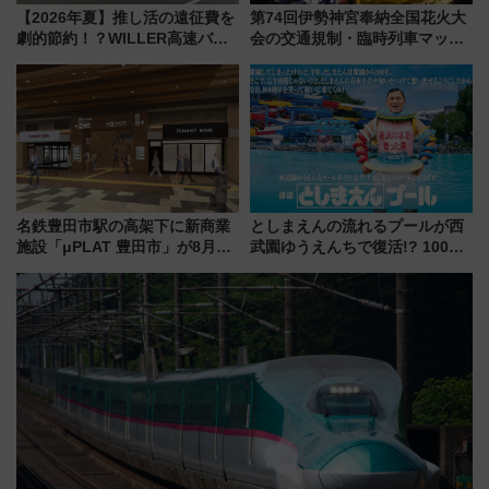
【2026年夏】推し活の遠征費を
第74回伊勢神宮奉納全国花火大
劇的節約！？WILLER高速バス
会の交通規制・臨時列車マッ
「1km5円セール」やワンコイン
プ！JR東海・近鉄で快適にアク
温泉の最強ルート 予約期間・
セス
対象路線まとめ
名鉄豊田市駅の高架下に新商業
としまえんの流れるプールが西
施設「μPLAT 豊田市」が8月26
武園ゆうえんちで復活!? 100周
日開業！全8店舗が出店し街の新
年記念企画＆「春日のうん○スラ
たな玄関口へ
イダー」に注目 2026年夏は所
沢へ遊びに行こう