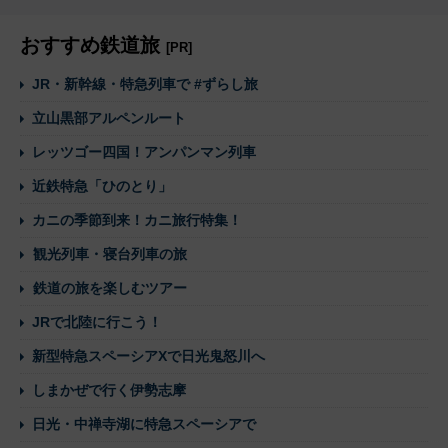
おすすめ鉄道旅
[PR]
JR・新幹線・特急列車で #ずらし旅
立山黒部アルペンルート
レッツゴー四国！アンパンマン列車
近鉄特急「ひのとり」
カニの季節到来！カニ旅行特集！
観光列車・寝台列車の旅
鉄道の旅を楽しむツアー
JRで北陸に行こう！
新型特急スペーシアXで日光鬼怒川へ
しまかぜで行く伊勢志摩
日光・中禅寺湖に特急スペーシアで