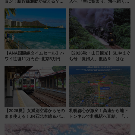
ョン！新幹線通勤が変える？
入へ 「空に始まり、海へ続く」
「住みたい街」の最新トレンド
白山比咩神社をモチーフにした
【新築マンション人気ランキン
神秘的なデザイン
グ】
【ANA国際線タイムセール】ハ
【2026秋・山口観光】SLやまぐ
ワイ往復11万円台･北京5万円台
ち号「貴婦人」復活＆「はなあ
～、憧れのビジネスクラスも！
かり」初走行区間も！山口DCの
来春のGW旅行まで狙える激ア
注目観光列車まとめ きっぷの取
ツ路線まとめ（8/10まで）
り方は？
【2026夏】女満別空港からその
札幌都心が激変！高速から地下
まま使える！JR石北本線＆バス
トンネルで札幌駅へ直結、「創
乗り放題「北見・網走周遊フリ
成川通都心アクセス道路」が7月
ーパス」でおトクに道東観光
から本格着工、延長4.8km整備
（8/3発売）
事業の全貌