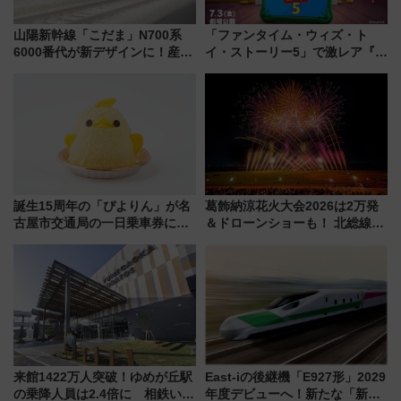
山陽新幹線「こだま」N700系
「ファンタイム・ウィズ・ト
6000番代が新デザインに！産学
イ・ストーリー5」で激レア『ロ
連携で描く瀬戸内の波模様 運
ルカナ』カードをゲット！最新
用は今冬から
デコレーションも徹底解説
誕生15周年の「ぴよりん」が名
葛飾納涼花火大会2026は2万発
古屋市交通局の一日乗車券に！
＆ドローンショーも！ 北総線を
東山線では貸切電車も登場【限
使った穴場アクセスや臨時列
定1万5000枚】
車、観覧スポット情報と周辺観
光まとめ（7/28開催）
来館1422万人突破！ゆめが丘駅
East-iの後継機「E927形」2029
の乗降人員は2.4倍に 相鉄いず
年度デビューへ！新たな「新幹