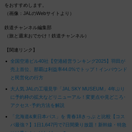
をおすすめします。
（画像：JALのWebサイトより）
鉄道チャンネル編集部
（旅と週末おでかけ！鉄道チャンネル）
【関連リンク】
全国空港ビル40社【空港経営ランキング2025】羽田が
売上首位、那覇は利益率44.0%でトップ！インバウンド
と民営化の行方
大人気 JALの工場見学「JAL SKY MUSEUM」4年ぶり
に予約枠の拡大などリニューアル！変更点や見どころ･
アクセス･予約方法を解説
「北海道&東日本パス」を 青春18きっぷ と比較【コス
パ最強？】1日1,647円で7日間乗り放題！新幹線・特急