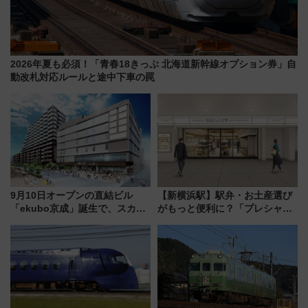
2026年夏も必須！「青春18きっぷ 北海道新幹線オプション券」自
動改札対応ルールと途中下車の罠
9月10日オープンの直結ビル
【新横浜駅】駅弁・お土産選び
「ekubo京成」誕生で、スカイ
がもっと便利に？「プレシャス
ライナーも停まる巨大ハブ駅・
デリ＆ギフト新横浜」がオープ
新鎌ヶ谷はどう変わる？ 全テナ
ン 場所や営業時間・限定弁当
ント情報も公開！
を紹介