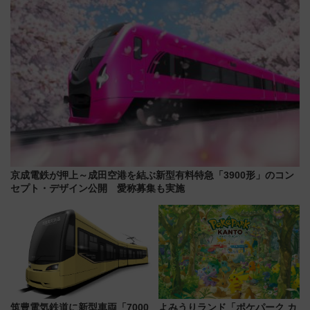
京成電鉄が押上～成田空港を結ぶ新型有料特急「3900形」のコン
セプト・デザイン公開 愛称募集も実施
筑豊電気鉄道に新型車両「7000
よみうりランド「ポケパーク カ