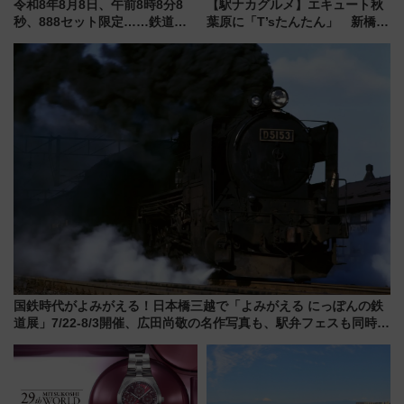
令和8年8月8日、午前8時8分8
【駅ナカグルメ】エキュート秋
秒、888セット限定……鉄道各
葉原に「T’sたんたん」 新橋に
社の「8・8・8」な記念きっぷ
551蓬莱のDNAを継ぐ「東京豚
たち
饅」、オムライス専門店「肉と
たまご」新グルメ続々登場！
【2026年8月】
国鉄時代がよみがえる！日本橋三越で「よみがえる にっぽんの鉄
道展」7/22-8/3開催、広田尚敬の名作写真も、駅弁フェスも同時開
催！