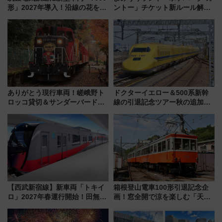
形」2027年導入！沿線の花をイ
ントー」チケット新ルール解
メージしたイエローを採用 車
説！購入制限の緩和と入場時の
内は落ち着いたゆとりある空間
本人確認が11月スタート
に
ありがとう現行車両！嵯峨野ト
ドクターイエロー＆500系新幹
ロッコ貸切＆サンダーバードレ
線の引退記念ツアー秋の追加企
ストランで語り合う秋の京都
画が決定！乗車体験やグッズ・
斉藤雪乃＆福原トシヒロと行
ホテル情報まとめ
く！9月13日「京都の鉄道満喫
ツアー」開催
【西武新宿線】新車両「トキイ
箱根登山電車100形引退記念企
ロ」2027年春運行開始！田無・
画！窓全開で涼を楽しむ「天然
新所沢にも停車 2028年春には
クーラー体験号」と限定鉄コレ
「第2弾」も
発売