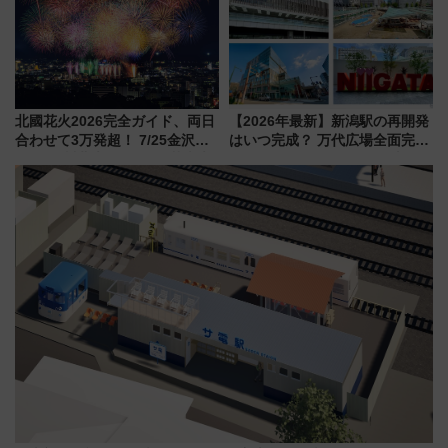
北國花火2026完全ガイド、両日
【2026年最新】新潟駅の再開発
合わせて3万発超！ 7/25金沢大
はいつ完成？ 万代広場全面完成
会・8/1川北大会の2つの花火大
から「にいがた2キロ」・古町再
会の日程・アクセス・観覧席ま
開発、バスタ新潟構想まで徹底
とめ（石川県）
解説！