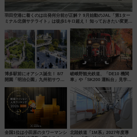
羽田空港に着くのは出発何分前が正解？ 9月始動のJAL「第1ター
ミナル北側サテライト」は徒歩1キロ超え！ 知っておきたい変更点
まとめ
博多駅前にオアシス誕生！ 8/7
嵯峨野観光鉄道、「DE10 機関
開園「明治公園」九州初サウナ
車」や「SK200 運転台」見学ツ
TOTOPAや日本一のピザなど絶
アーを開催！ ラストランイベン
品グルメ登場で駅前の過ごし方
トの一環で激レア体験できちゃ
はどう変わる？
うかも 参加方法やスケジュール
をご紹介
全国1位は小田原のタワーマンシ
北陸鉄道「1M系」2027年度導