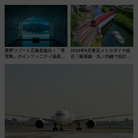
み野線「ゆめが丘ソラトス」2周
線専用検測車」の性能を徹底解
年祭にそうにゃん＆DB.スター
説【JR東日本】
マンが登場
星野リゾート広島初進出！「界
2026年9月東京メトロダイヤ改
宮島」のインフィニティ温泉と
正！銀座線・丸ノ内線で合計
古式サウナ「石風呂」を大解剖
212本の大増発、混雑緩和に期
宿泊料金・アクセスは？（2026
待
年7月23日開業）