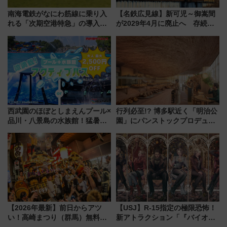
南海電鉄がなにわ筋線に乗り入
【名鉄広見線】新可児～御嵩間
れる「次期空港特急」の導入を
が2029年4月に廃止へ 存続協
決定！ピニンファリーナによる
議終了で100年の歴史に幕
日本初の鉄道デザイン
西武園のほぼとしまえんプール×
行列必至!? 博多駅近く「明治公
品川・八景島の水族館！猛暑を
園」にパンストックプロデュー
乗り切る「アクティブパス」で
スの新業態『Land Bageri』8/7
夏休みをお得に楽しむ！
オープン 秋からはビストロ営業
も！
【2026年最新】前日からアツ
【USJ】R-15指定の極限恐怖！
い！高崎まつり（群馬）無料観
新アトラクション「『バイオハ
覧エリアから初開催100人みこ
ザード レクイエム』 ザ・ダイ