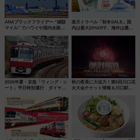
ANAブラックフライデー “減額
楽天トラベル「秋冬SALE」国
マイル” でハワイや国内全路線
内は最大20%OFF、海外は最大
へ！ ECセールは“最大
5万円クーポンなど お得なセー
87%OFF” 、月末は「ANAにキ
ル情報満載！10/29の10時スタ
ュン!」も特別開催 11/21～
ートで11/15まで
2026年夏・京急「ウィング・シ
秋の夜長に大迫力！第6回川口花
ート」平日特別運行 ダイヤ・
火大会チケット情報＆川口駅か
乗車方法を解説！2階建てバスや
らのアクセスガイド
三浦海岸を堪能できるお出かけ
プランもご紹介