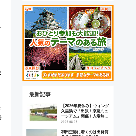
ン
ま
最新記事
【2026年夏休み】ウィング
と
久里浜で「出張！京急ミュ
ージアム」開催！入場無料
着
でスタンプラリーや子ども
2026.08.08
制服撮影も
羽田空港に着くのは出発何