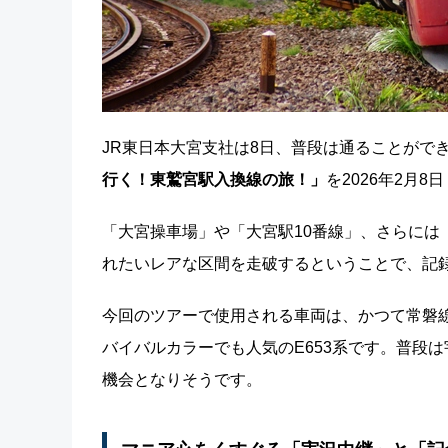
JR東日本大宮支社は8日、普段は通ることができ
行く！東鷲宮駅入換線の旅！」
を2026年2月
「大宮操車場」や「大宮駅10番線」、さらには
れたいレアな区間を走破するということで、記
今回のツアーで使用される車両は、かつて常磐
バイバルカラーでも人気のE653系です。普段
機会となりそうです。