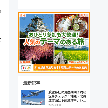
際
、
て
最新記事
航空各社のお盆期間予約状
況をチェック！沖縄・北海
道方面は予約急増中、いま
から狙うべき日は？
2026.08.08