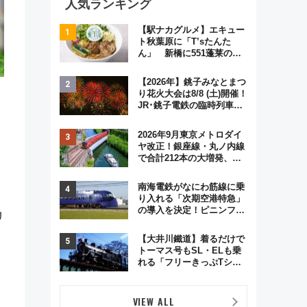
人気ランキング
【駅ナカグルメ】エキュー
ト秋葉原に「T’sたんた
ん」 新橋に551蓬莱の
DNAを継ぐ「東京豚饅」、
オムライス専門店「肉とた
【2026年】銚子みなとまつ
まご」新グルメ続々登場！
り花火大会は8/8 (土)開催！
【2026年8月】
JR･銚子電鉄の臨時列車や
アクセス情報、利根川に咲
く8,000発の大迫力＆屋台
2026年9月東京メトロダイ
を満喫
ヤ改正！銀座線・丸ノ内線
で合計212本の大増発、混
雑緩和に期待
南海電鉄がなにわ筋線に乗
り入れる「次期空港特急」
の導入を決定！ピニンファ
リ
リーナによる日本初の鉄道
デザイン
【大井川鐵道】着るだけで
トーマス号もSL・ELも乗
れる「フリーきっぷTシャ
ツ」8月6日より受注販売
VIEW ALL