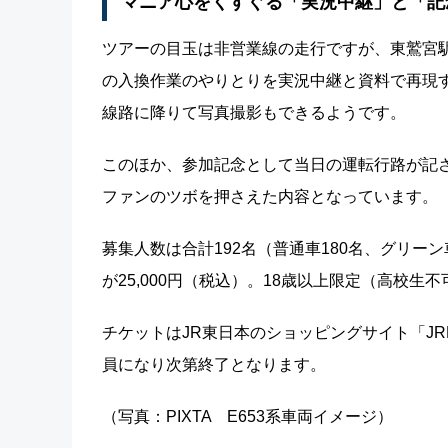
マニア心をくすぐる「実況中継」と「記
ツアーの目玉は非営業線の走行ですが、東鷲宮
の入換作業のやりとりを実況中継と資料で再現
線路に降りて写真撮影もできるようです。
このほか、参加記念として当日の運転行路が記
ファンのツボを押さえた内容となっています。
募集人数は合計192名（普通車180名、グリーン
が25,000円（税込）。18歳以上限定（高校
チケットはJR東日本のショッピングサイト「JRE 
員になり次第終了となります。
（写真：PIXTA E653系車両イメージ）