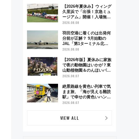
【2026年夏休み】ウィング
久里浜で「出張！京急ミュ
ージアム」開催！入場無料
でスタンプラリーや子ども
2026.08.08
制服撮影も
羽田空港に着くのは出発何
分前が正解？ 9月始動の
JAL「第1ターミナル北側
サテライト」は徒歩1キロ
2026.08.08
超え！ 知っておきたい変更
点まとめ
【2026年版】夏休みに家族
で夜の動物園はいかが？東
山動植物園＆のんほいパー
ク「ナイトZOO」開催情報
2026.08.07
絶景路線を黄色い列車で気
まま旅、「海が見える難読
駅」で幸せの黄色いハンカ
チに願いを 「新・鉄道ひ
2026.08.07
とり旅」279回目の舞台は
「島原鉄道」
VIEW ALL