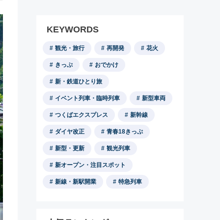
KEYWORDS
観光・旅行
再開発
花火
きっぷ
おでかけ
新・鉄道ひとり旅
イベント列車・臨時列車
新型車両
つくばエクスプレス
新幹線
ダイヤ改正
青春18きっぷ
新型・更新
観光列車
新オープン・注目スポット
新線・新駅開業
特急列車