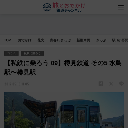
TOP
おでかけ
花火
青春18きっぷ
新型車両
きっぷ
駅･街 再
コラム
私鉄に乗ろう
【私鉄に乗ろう 09】樽見鉄道 その5 水鳥
駅〜樽見駅
2017.05.18 11:05