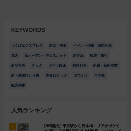
KEYWORDS
つくばエクスプレス
新型・更新
イベント列車・臨時列車
花火
新オープン・注目スポット
新幹線
観光・旅行
新型車両
きっぷ
ダイヤ改正
特急列車
新線・新駅開業
新・鉄道ひとり旅
青春18きっぷ
おでかけ
再開発
観光列車
人気ランキング
【9/9開始】東京駅から日本橋エリアがポケモ
ンの街に!? 総勢100匹以上が出現「レジェンド