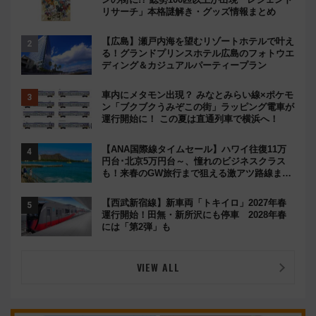
リサーチ」本格謎解き・グッズ情報まとめ
【広島】瀬戸内海を望むリゾートホテルで叶え
る！グランドプリンスホテル広島のフォトウエ
ディング＆カジュアルパーティープラン
車内にメタモン出現？ みなとみらい線×ポケモ
ン「ブクブクうみぞこの街」ラッピング電車が
運行開始に！ この夏は直通列車で横浜へ！
【ANA国際線タイムセール】ハワイ往復11万
円台･北京5万円台～、憧れのビジネスクラス
も！来春のGW旅行まで狙える激アツ路線まと
め（8/10まで）
【西武新宿線】新車両「トキイロ」2027年春
運行開始！田無・新所沢にも停車 2028年春
には「第2弾」も
VIEW ALL