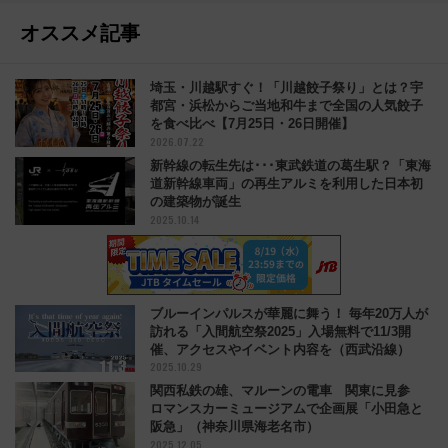
オススメ記事
埼玉・川越駅すぐ！「川越餃子祭り」とは？宇
都宮・浜松からご当地和牛まで全国の人気餃子
を食べ比べ【7月25日・26日開催】
2026.07.22
新幹線の転生先は･･･東武鉄道の葛生駅？「東海
道新幹線車両」の再生アルミを利用した日本初
の建築物が誕生
2025.10.14
ブルーインパルスが華麗に舞う！ 毎年20万人が
訪れる「入間航空祭2025」入場無料で11/3開
催、アクセスやイベント内容を（西武沿線）
2025.10.29
関西私鉄の雄、マルーンの電車 関東に見参
ロマンスカーミュージアムで企画展「小田急と
阪急」（神奈川県海老名市）
2025.12.05