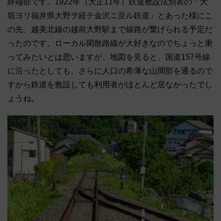
終端部です。1922年（大正11年）鉄道敷設法別表の「大
垣ヨリ福井県大野ヲ経テ金沢ニ至ル鉄道」とあった様にこ
の先、越美北線の越前大野駅まで線路が繋げられる予定だ
ったのです。ローカル閑散路線が大好きなのでちょっと乗
ってみたいとは思いますが、地図を見ると、国道157号線
に沿ったとしても、さらに人口の希薄な山間部を通るので
すから鉄道を敷設しても利用者がほとんど居なかったでし
ょうね。