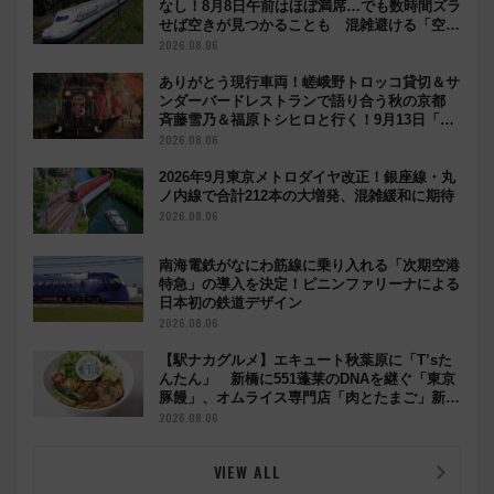
なし！8月8日午前はほぼ満席…でも数時間ズラ
せば空きが見つかることも 混雑避ける「空
席」探しのコツ
2026.08.06
ありがとう現行車両！嵯峨野トロッコ貸切＆サ
ンダーバードレストランで語り合う秋の京都
斉藤雪乃＆福原トシヒロと行く！9月13日「京
都の鉄道満喫ツアー」開催
2026.08.06
2026年9月東京メトロダイヤ改正！銀座線・丸
ノ内線で合計212本の大増発、混雑緩和に期待
2026.08.06
南海電鉄がなにわ筋線に乗り入れる「次期空港
特急」の導入を決定！ピニンファリーナによる
日本初の鉄道デザイン
2026.08.06
【駅ナカグルメ】エキュート秋葉原に「T’sた
んたん」 新橋に551蓬莱のDNAを継ぐ「東京
豚饅」、オムライス専門店「肉とたまご」新グ
ルメ続々登場！【2026年8月】
2026.08.06
VIEW ALL