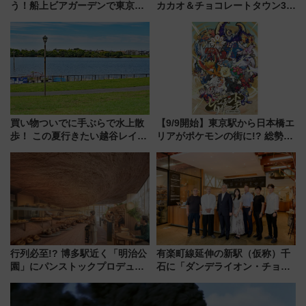
う！船上ビアガーデンで東京湾
カカオ＆チョコレートタウン3周
の夜景を眺めながら軽く一
年！ 9月は入場料半額やチョコ
杯……工場直送生ビールや島グ
詰め放題を開催、ロイズタウン
ルメが美味い
駅からのアクセスも
買い物ついでに手ぶらで水上散
【9/9開始】東京駅から日本橋エ
歩！ この夏行きたい越谷レイク
リアがポケモンの街に!? 総勢
タウンの新たな水辺の憩いエリ
100匹以上が出現「レジェンド
ア「LAKESIDE PARK」（埼玉
リサーチ」本格謎解き・グッズ
県越谷市）
情報まとめ
行列必至!? 博多駅近く「明治公
有楽町線延伸の新駅（仮称）千
園」にパンストックプロデュー
石に「ダンデライオン・チョコ
スの新業態『Land Bageri』8/7
レート」が出店！ 東京メトロが
オープン 秋からはビストロ営業
1億円出資で挑む新時代のまちづ
も！
くりとは？