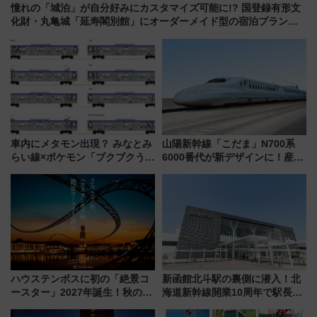
憧れの「城泊」が自分好みにカスタマイズ可能に!? 国登録有形文
化財・丸亀城「延寿閣別館」にオーダーメイド型の宿泊プランが
誕生！
車内にメタモン出現？ みなとみ
山陽新幹線「こだま」N700系
らい線×ポケモン「ブクブクうみ
6000番代が新デザインに！産学
ぞこの街」ラッピング電車が運
連携で描く瀬戸内の波模様 運
行開始に！ この夏は直通列車で
用は今冬から
横浜へ！
ハウステンボスに初の「絶景コ
新函館北斗駅の裏側に潜入！北
ースター」2027年誕生！秋の
海道新幹線開業10周年で駅長
「すんごいハロウィン」見どこ
室・地下通路など公開イベン