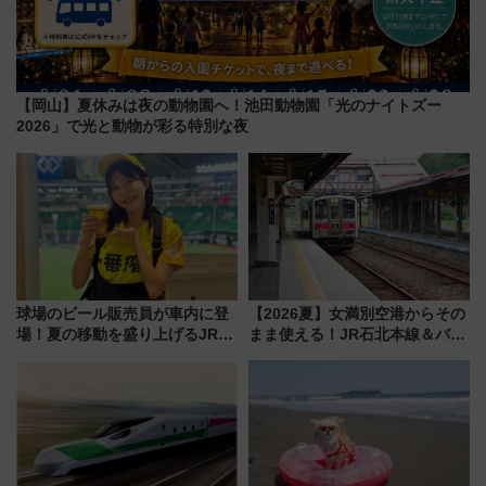
【岡山】夏休みは夜の動物園へ！池田動物園「光のナイトズー
2026」で光と動物が彩る特別な夜
球場のビール販売員が車内に登
【2026夏】女満別空港からその
場！夏の移動を盛り上げるJR九
まま使える！JR石北本線＆バス
州「ビール新幹線」7月31日・8
乗り放題「北見・網走周遊フリ
月7日限定 ソフトバンクホーク
ーパス」でおトクに道東観光
スとコラボ
（8/3発売）