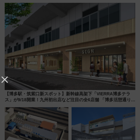
外装デザイン公開 デビューは
ドッグプールなど三浦半島の日
今年12月
帰りお出かけ最新情報（2026年
7月17日～開催）
【博多駅・筑紫口新スポット】新幹線高架下「VIERRA博多テラ
ス」が9/18開業！九州初出店など注目の全6店舗 「博多活憩通り」
も一新