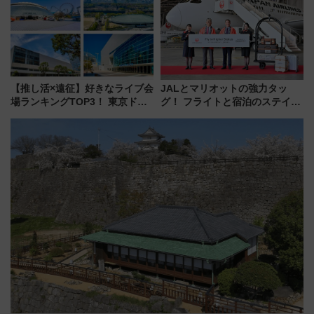
怖に泣き叫べ―
【推し活×遠征】好きなライブ会
JALとマリオットの強力タッ
場ランキングTOP3！ 東京ドー
グ！ フライトと宿泊のステイタ
ムや大阪城ホールが選ばれる理
スマッチでFLY ON ポイントや
由と交通アクセス術、ライブ会
上級会員資格を効率よく獲得す
場に何を求める？
る方法を解説