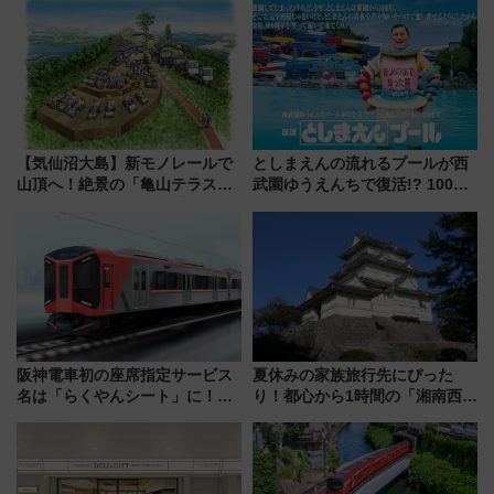
CHIKUGO」で巡る福岡･太宰
7/24-26開催！ 有料席はJRE
府･柳川の旅！YouTubeが公開
MALLで予約可能
に
【気仙沼大島】新モノレールで
としまえんの流れるプールが西
山頂へ！絶景の「亀山テラス
武園ゆうえんちで復活!? 100周
360°」が7月19日オープン、休
年記念企画＆「春日のうん○スラ
暇村のお得な日帰りプランも登
イダー」に注目 2026年夏は所
場
沢へ遊びに行こう
阪神電車初の座席指定サービス
夏休みの家族旅行先にぴった
名は「らくやんシート」に！新
り！都心から1時間の「湘南西エ
型3000系で大阪梅田～山陽姫路
リア」満喫ガイド 鎌倉・江の
を快適移動
島とは異なる魅力を持つ今夏の
注目スポット