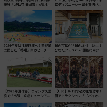
名鉄豊田市駅の高架下に新商業
2026夏の旅行はJALがお得！東
施設「μPLAT 豊田市」が8月26
京ディズニーシー完全貸切パー
日開業！全8店舗が出店し街の新
ティー招待券が当たるキャンペ
たな玄関口へ
ーン始まる 条件は「夏の国内
線に2回搭乗」
2026年夏は那智勝浦へ！熊野灘
日向市駅が「日向坂46」駅に！
に面した「特選」白砂ビーチは
ひなたフェス2026開催に向けJR
必見 「第17回那智勝浦町花火大
九州が記念きっぷや臨時列車で
会」は8月11日開催！
全力応援 夜行列車「ドリーム
おひさま号」も走る
【2026年夏休み】ウィング久里
【USJ】R-15指定の極限恐怖！
浜で「出張！京急ミュージア
新アトラクション「『バイオハ
ム」開催！入場無料でスタンプ
ザード レクイエム』 ザ・ダイ
ラリーや子ども制服撮影も
ブ」今秋登場 ―予測不能の恐