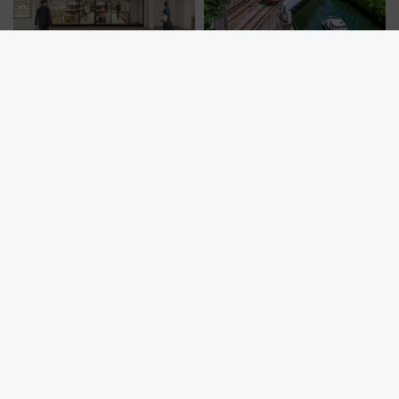
【新横浜駅】駅弁・お土産選び
2026年9月東京メトロダイヤ改
がもっと便利に？「プレシャス
正！銀座線・丸ノ内線で合計
デリ＆ギフト新横浜」がオープ
212本の大増発、混雑緩和に期
ン 場所や営業時間・限定弁当
待
を紹介
隅田川花火大会「大混雑」を回避する3つの鉄則！銀座線96本増
発･浅草線臨時ダイヤ･スカイツリー駅の規制まとめ 7/25開催