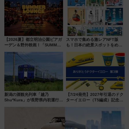
ろも一挙紹介
ト 参加方法や体験内容を紹介
【2026夏】都立明治公園ビアガ
スマホで集める激レアNFT版
ーデン＆野外映画！「SUMMER
も！日本の絶景スポットをめぐ
LOUNGE」のアクセスと上映ス
って集める「索道印(さくどうい
ケジュール 夜風とビール、映画
ん)」企画がスタート
を満喫！
新潟の酒観光列車「越乃
【7/24発売】2027年引退のドク
Shu*Kura」が長野県内初運行！
ターイエロー（T5編成）記念グ
地酒と食を味わう信州プレDC特
ッズ7種が登場！ 新幹線車内放
別企画
送の目覚まし時計など通販・販
売店舗まとめ