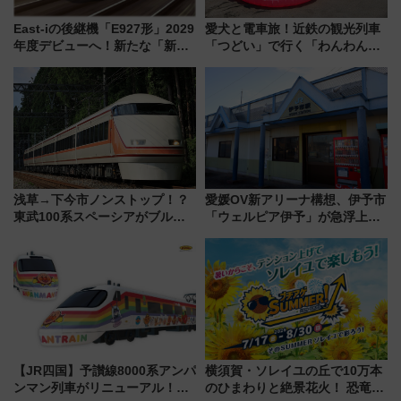
East-iの後継機「E927形」2029
愛犬と電車旅！近鉄の観光列車
年度デビューへ！新たな「新幹
「つどい」で行く「わんわん列
線専用検測車」の性能を徹底解
車」第5弾！海辺のBBQも楽し
説【JR東日本】
める日帰りツアー
浅草→下今市ノンストップ！？
愛媛OV新アリーナ構想、伊予市
東武100系スペーシアがブルー
「ウェルピア伊予」が急浮上！
リボン賞35周年記念で「デビュ
サイボウズ青野社長の参加表明
ー当時の停車駅」を再現 運転
で探る鉄道アクセスの未来
時刻や特急券の買い方を紹介
【JR四国】予讃線8000系アンパ
横須賀・ソレイユの丘で10万本
ンマン列車がリニューアル！内
のひまわりと絶景花火！ 恐竜や