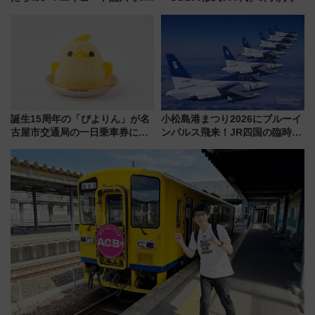
連続売上1位を獲得した定番手土
産スイーツとは？
誕生15周年の「ぴよりん」が名
小松島港まつり2026にブルーイ
古屋市交通局の一日乗車券に！
ンパルス飛来！JR四国の臨時ダ
東山線では貸切電車も登場【限
イヤや駐車場予約を徹底解説
定1万5000枚】