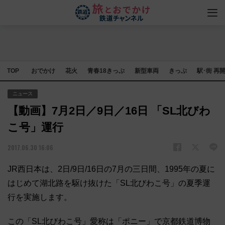
TOP
おでかけ
花火
青春18きっぷ
新型車両
きっぷ
駅･街 再
ニュース
【動画】7月2日／9日／16日 「SL北びわ
こ号」運行
2017.06.30 16:06
JR西日本は、2日/9日/16日の7月の三日間、1995年の夏に
はじめて湖北路を駆け抜けた「SL北びわこ号」の夏季運
行を実施します。
この「SL北びわこ号」愛称は「ポニー」で京都鉄道博物