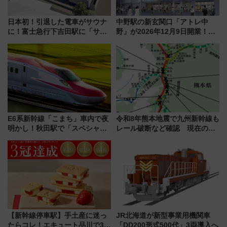
日本初！引退した電車がサウナ
中野駅の新玄関口「アトレ中
に！富士急行下吉田駅に「サ電
野」が2026年12月9日開業！新
（SADEN）」2026年12月開
改札直結で屋上BBQも楽しめる
業 行き交う電車の音や振動を
注目スポット
感じながら「ととのう」新感覚
E6系新幹線「こまち」車内で夜
令和8年熊本地震で九州新幹線も
明かし！秋田駅で「スペシャル
レール破断など確認 現在の運
ナイト」8月開催、料金や予約方
転見合わせ状況と交通網への影
法は？
響
【新幹線停車駅】手土産に迷っ
JR北海道が新型事業用機関車
たらコレ！エキュート品川で3年
「DD200形式500代」3両導入へ