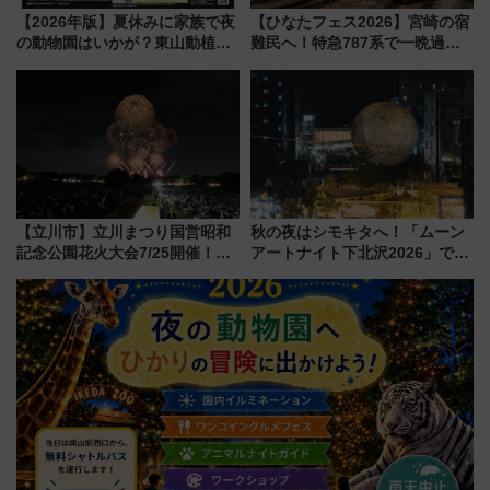
【2026年版】夏休みに家族で夜
【ひなたフェス2026】宮崎の宿
の動物園はいかが？東山動植物
難民へ！特急787系で一晩過ご
園＆のんほいパーク「ナイト
せる夜間滞在型イベント「スワ
ZOO」開催情報
ローおひさま」が救世主に？
【立川市】立川まつり国営昭和
秋の夜はシモキタへ！「ムーン
記念公園花火大会7/25開催！
アートナイト下北沢2026」でイ
5000発の花火が夜を彩る 今年は
マーシブシアターやアート巡り
混雑に要注意、その理由は
を満喫しよう