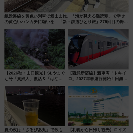
絶景路線を黄色い列車で気まま旅、「海が見える難読駅」で幸せ
の黄色いハンカチに願いを 「新・鉄道ひとり旅」279回目の舞台
は「島原鉄道」
【2026秋・山口観光】SLやまぐ
【西武新宿線】新車両「トキイ
ち号「貴婦人」復活＆「はなあ
ロ」2027年春運行開始！田無・
かり」初走行区間も！山口DCの
新所沢にも停車 2028年春には
注目観光列車まとめ きっぷの取
「第2弾」も
り方は？
夏の夜は「さるびあ丸」で飲も
【札幌から日帰り観光】ロイズ