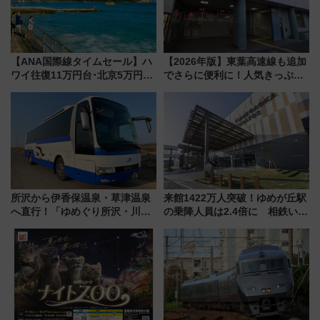
【ANA国際線タイムセール】ハ
【2026年版】東葉高速線も追加
ワイ往復11万円台･北京5万円台
でさらに便利に！人気きっぷ
～、憧れのビジネスクラスも！
「サンキューちばフリーパス」
来春のGW旅行まで狙える激ア
今年も発売 秋・早春に千葉県を
ツ路線まとめ（8/10まで）
巡るなら使い勝手・コスパ抜群
所沢から伊香保温泉・草津温泉
来館1422万人突破！ゆめが丘駅
へ直行！「ゆめぐり所沢・川越
の乗降人員は2.4倍に 相鉄いず
号」で群馬の温泉旅をもっと気
み野線「ゆめが丘ソラトス」2周
軽に 運行ダイヤ・運賃を解説
年祭にそうにゃん＆DB.スター
マンが登場