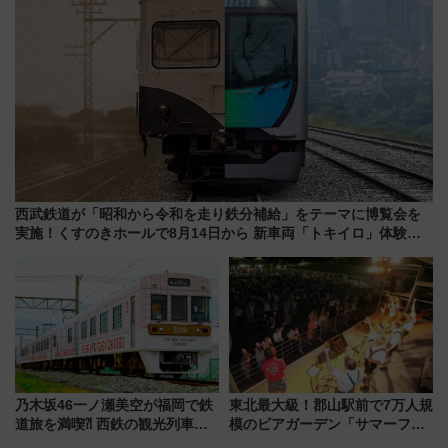
西武鉄道が「昭和から令和を走り鉄分補給」をテーマに博覧会を
実施！くすのきホールで8月14日から 新車両「トキイロ」体験ブ
ースも アクセスや申込方法を解説
乃木坂46一ノ瀬美空が福岡で鉄
東北最大級！郡山駅前で7万人規
道旅を満喫⁈ 西鉄の観光列車
模のビアガーデン「サマーフェ
「THE RAIL KITCHEN
スタ IN KORIYAMA 2026」