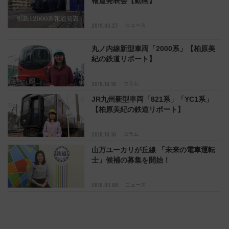
報道発表会【動画】
2019.03.27
ニュース
丸ノ内線新型車両「2000系」【柏原美
紀の鉄道リポート】
2018.10.16
コラム
JR九州新型車両「821系」「YC1系」
【柏原美紀の鉄道リポート】
2018.10.10
コラム
山万ユーカリが丘線 「未来の電車運転
士」候補の募集を開始！
2018.03.08
ニュース