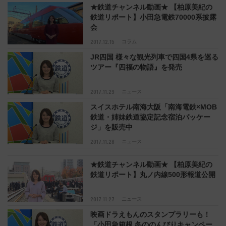
★鉄道チャンネル動画★ 【柏原美紀の
鉄道リポート】小田急電鉄70000系披露
会
2017.12.15
コラム
JR四国 様々な観光列車で四国4県を巡る
ツアー『四福の物語』を発売
2017.11.29
ニュース
スイスホテル南海大阪「南海電鉄×MOB
鉄道・姉妹鉄道協定記念宿泊パッケー
ジ」を販売中
2017.11.28
ニュース
★鉄道チャンネル動画★ 【柏原美紀の
鉄道リポート】丸ノ内線500形報道公開
2017.11.27
ニュース
映画ドラえもんのスタンプラリーも！
「小田急箱根 冬ののんびりキャンペー