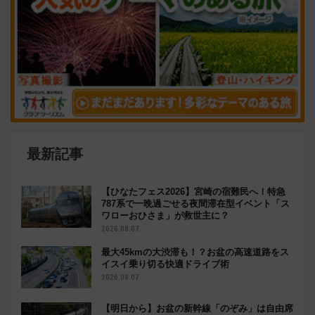
最新記事
【ひなたフェス2026】宮崎の宿難民へ！特急
787系で一晩過ごせる夜間滞在型イベント「ス
ワローおひさま」が救世主に？
2026.08.07
最大45kmの大渋滞も！？お盆の高速道路をス
イスイ乗り切る快適ドライブ術
2026.08.07
【明日から】お盆の新幹線「のぞみ」は自由席