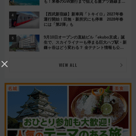
も！来春のGW旅行まで狙える激アツ路線まと
め（8/10まで）
【西武新宿線】新車両「トキイロ」2027年春
運行開始！田無・新所沢にも停車 2028年春
には「第2弾」も
9月10日オープンの直結ビル「ekubo京成」誕
生で、スカイライナーも停まる巨大ハブ駅・新
鎌ヶ谷はどう変わる？ 全テナント情報も公
開！
VIEW ALL