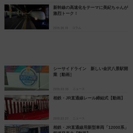
新幹線の高速化をテーマに美紀ちゃんが
激烈トーク！
2019.06.19
コラム
シーサイドライン 新しい金沢八景駅開
業［動画］
2019.03.30
ニュース
相鉄・JR直通線レール締結式【動画】
2019.03.27
ニュース
相鉄・JR直通線用新型車両「12000系」