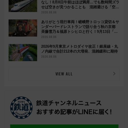
なし！8月8日午前はほぼ満席…でも数時間ズラ
せば空きが見つかることも 混雑避ける「空
席」探しのコツ
2026.08.06
ありがとう現行車両！嵯峨野トロッコ貸切＆サ
ンダーバードレストランで語り合う秋の京都
斉藤雪乃＆福原トシヒロと行く！9月13日「京
都の鉄道満喫ツアー」開催
2026.08.06
2026年9月東京メトロダイヤ改正！銀座線・丸
ノ内線で合計212本の大増発、混雑緩和に期待
2026.08.06
VIEW ALL