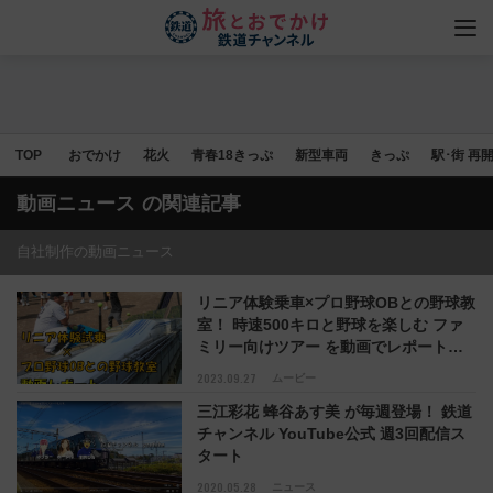
TOP
おでかけ
花火
青春18きっぷ
新型車両
きっぷ
駅･街 再
動画ニュース
の関連記事
自社制作の動画ニュース
リニア体験乗車×プロ野球OBとの野球教
室！ 時速500キロと野球を楽しむ ファ
ミリー向けツアー を動画でレポート
【動画レポート】
2023.09.27
ムービー
三江彩花 蜂谷あす美 が毎週登場！ 鉄道
チャンネル YouTube公式 週3回配信ス
タート
2020.05.28
ニュース