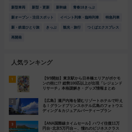
新型車両
新型・更新
新幹線
青春18きっぷ
新オープン・注目スポット
イベント列車・臨時列車
特急列車
新・鉄道ひとり旅
きっぷ
観光・旅行
つくばエクスプレス
再開発
人気ランキング
【9/9開始】東京駅から日本橋エリアがポケモ
ンの街に!? 総勢100匹以上が出現「レジェンド
リサーチ」本格謎解き・グッズ情報まとめ
【広島】瀬戸内海を望むリゾートホテルで叶え
る！グランドプリンスホテル広島のフォトウエ
ディング＆カジュアルパーティープラン
【ANA国際線タイムセール】ハワイ往復11万
円台･北京5万円台～、憧れのビジネスクラス