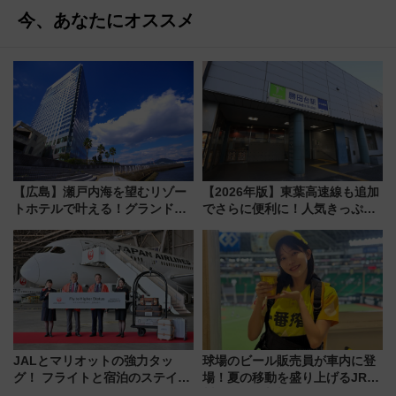
今、あなたにオススメ
【広島】瀬戸内海を望むリゾー
【2026年版】東葉高速線も追加
トホテルで叶える！グランドプ
でさらに便利に！人気きっぷ
リンスホテル広島のフォトウエ
「サンキューちばフリーパス」
ディング＆カジュアルパーティ
今年も発売 秋・早春に千葉県を
ープラン
巡るなら使い勝手・コスパ抜群
JALとマリオットの強力タッ
球場のビール販売員が車内に登
グ！ フライトと宿泊のステイタ
場！夏の移動を盛り上げるJR九
スマッチでFLY ON ポイントや
州「ビール新幹線」7月31日・8