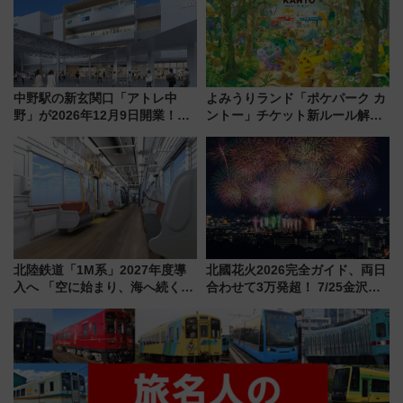
中野駅の新玄関口「アトレ中
よみうりランド「ポケパーク カ
野」が2026年12月9日開業！新
ントー」チケット新ルール解
改札直結で屋上BBQも楽しめる
説！購入制限の緩和と入場時の
注目スポット
本人確認が11月スタート
北陸鉄道「1M系」2027年度導
北國花火2026完全ガイド、両日
入へ 「空に始まり、海へ続く」
合わせて3万発超！ 7/25金沢大
白山比咩神社をモチーフにした
会・8/1川北大会の2つの花火大
神秘的なデザイン
会の日程・アクセス・観覧席ま
とめ（石川県）