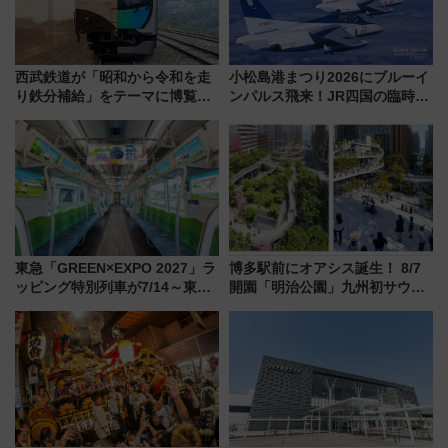
西武鉄道が「昭和から令和を走
小松島港まつり2026にブルーイ
り鉄分補給」をテーマに博覧会
ンパルス飛来！JR四国の臨時ダ
を実施！くすのきホールで8月
イヤや駐車場予約を徹底解説
14日から 新車両「トキイロ」体
験ブースも アクセスや申込方法
を解説
東急「GREEN×EXPO 2027」ラ
博多駅前にオアシス誕生！ 8/7
ッピング特別列車が7/14～東
開園「明治公園」九州初サウナ
横・田園都市・目黒線でデビュ
TOTOPAや日本一のピザなど絶
ー！ 注目の編成やデザインまと
品グルメ登場で駅前の過ごし方
め
はどう変わる？