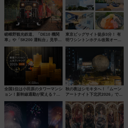
を満喫！
嵯峨野観光鉄道、「DE10 機関
東京ビッグサイト徒歩3分！ 有
車」や「SK200 運転台」見学ツ
明ワシントンホテル改装オープ
アーを開催！ ラストランイベン
ン直前「ゆりかもめ運転台付き
トの一環で激レア体験できちゃ
客室」や海鮮丼が人気の朝食ビ
うかも 参加方法やスケジュール
ュッフェを現地レポ
をご紹介
全国1位は小田原のタワーマンシ
秋の夜はシモキタへ！「ムーン
ョン！新幹線通勤が変える？
アートナイト下北沢2026」でイ
「住みたい街」の最新トレンド
マーシブシアターやアート巡り
【新築マンション人気ランキン
を満喫しよう
グ】