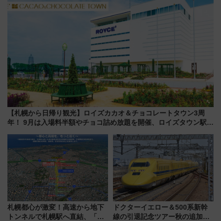
【札幌から日帰り観光】ロイズカカオ＆チョコレートタウン3周
年！ 9月は入場料半額やチョコ詰め放題を開催、ロイズタウン駅か
らのアクセスも
札幌都心が激変！高速から地下
ドクターイエロー＆500系新幹
トンネルで札幌駅へ直結、「創
線の引退記念ツアー秋の追加企