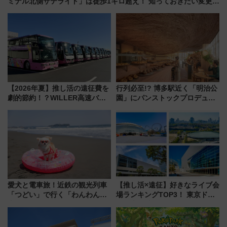
ミナル北側サテライト」は徒歩1キロ超え！ 知っておきたい変更点
まとめ
【2026年夏】推し活の遠征費を
行列必至!? 博多駅近く「明治公
劇的節約！？WILLER高速バス
園」にパンストックプロデュー
「1km5円セール」やワンコイン
スの新業態『Land Bageri』8/7
温泉の最強ルート 予約期間・
オープン 秋からはビストロ営業
対象路線まとめ
も！
愛犬と電車旅！近鉄の観光列車
【推し活×遠征】好きなライブ会
「つどい」で行く「わんわん列
場ランキングTOP3！ 東京ドー
車」第5弾！海辺のBBQも楽し
ムや大阪城ホールが選ばれる理
める日帰りツアー
由と交通アクセス術、ライブ会
場に何を求める？