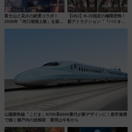
富士山と花火の絶景コラボ！
【USJ】R-15指定の極限恐怖！
2026年「河口湖湖上祭」を楽し
新アトラクション「『バイオハ
む完全ガイド＆鉄道アクセスの
ザード レクイエム』 ザ・ダイ
ススメ
ブ」今秋登場 ―予測不能の恐
怖に泣き叫べ―
山陽新幹線「こだま」N700系6000番代が新デザインに！産学連携
で描く瀬戸内の波模様 運用は今冬から