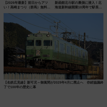
【2026年最新】前日からアツ
新函館北斗駅の裏側に潜入！北
い！高崎まつり（群馬）無料観
海道新幹線開業10周年で駅長
覧エリアから初開催100人みこ
室・地下通路など公開イベン
しまで
ト 参加方法や体験内容を紹介
【名鉄広見線】新可児～御嵩間が2029年4月に廃止へ 存続協議終
了で100年の歴史に幕