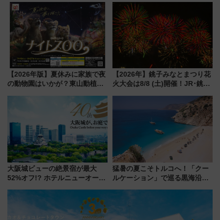
上級会員資格を効率よく獲得す
月7日限定 ソフトバンクホーク
る方法を解説
スとコラボ
【2026年版】夏休みに家族で夜
【2026年】銚子みなとまつり花
の動物園はいかが？東山動植物
火大会は8/8 (土)開催！JR･銚子
園＆のんほいパーク「ナイト
電鉄の臨時列車やアクセス情
ZOO」開催情報
報、利根川に咲く8,000発の大迫
力＆屋台を満喫
大阪城ビューの絶景宿が最大
猛暑の夏こそトルコへ！「クー
52%オフ!? ホテルニューオータ
ルケーション」で巡る黒海沿岸
ニ大阪の40周年「夏のタイムセ
やエーゲ海の避暑リゾート 関
ール」で秋の関西旅を豪華にす
連検索数が前年比237％増、ナ
る方法（8月20日まで！）
ショジオも認める『2026年に訪
れるべき世界の旅先』