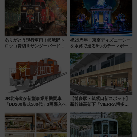
ありがとう現行車両！嵯峨野ト
祝25周年！東京ディズニーシー
ロッコ貸切＆サンダーバードレ
を水路で巡る8つのテーマポート
ストランで語り合う秋の京都
と限定デコレーションを解説
斉藤雪乃＆福原トシヒロと行
く！9月13日「京都の鉄道満喫
ツアー」開催
JR北海道が新型事業用機関車
【博多駅・筑紫口新スポット】
「DD200形式500代」3両導入へ
新幹線高架下「VIERRA博多テ
ラス」が9/18開業！九州初出店
など注目の全6店舗 「博多活憩
通り」も一新