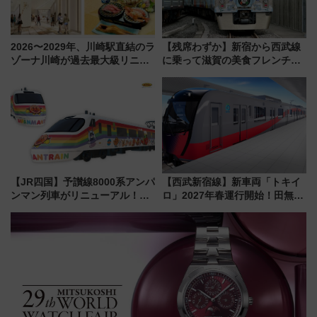
2026〜2029年、川崎駅直結のラ
【残席わずか】新宿から西武線
ゾーナ川崎が過去最大級リニュ
に乗って滋賀の美食フレンチを
ーアル！ フードコート拡大など
堪能？ 大人気レストラン列車
「いつから何が変わるか」徹底
「52席の至福」で味わう近江牛
解説！
や伝統文化の特別コラボ
【JR四国】予讃線8000系アンパ
【西武新宿線】新車両「トキイ
ンマン列車がリニューアル！内
ロ」2027年春運行開始！田無・
外装デザイン公開 デビューは
新所沢にも停車 2028年春には
今年12月
「第2弾」も