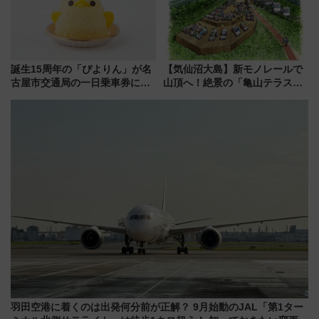
誕生15周年の「ぴよりん」が名
【気仙沼大島】新モノレールで
古屋市交通局の一日乗車券に！
山頂へ！絶景の「亀山テラス
東山線では貸切電車も登場【限
360°」が7月19日オープン、休
定1万5000枚】
暇村のお得な日帰りプランも登
場
羽田空港に着くのは出発何分前が正解？ 9月始動のJAL「第1ター