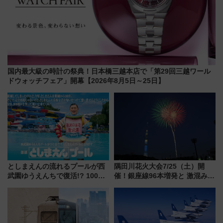
国内最大級の時計の祭典！日本橋三越本店で「第29回三越ワール
ドウォッチフェア」開幕【2026年8月5日～25日】
としまえんの流れるプールが西
隅田川花火大会7/25（土）開
武園ゆうえんちで復活!? 100周
催！銀座線96本増発と 激混みの
年記念企画＆「春日のうん○スラ
「浅草駅」を回避する最寄り駅･
イダー」に注目 2026年夏は所
アクセス攻略法、2万発の花火が
沢へ遊びに行こう
都心の夜に！