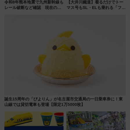
令和8年熊本地震で九州新幹線も
【大井川鐵道】着るだけでトー
レール破断など確認 現在の運
マス号もSL・ELも乗れる「フリ
転見合わせ状況と交通網への影
ーきっぷTシャツ」8月6日より
響
受注販売
誕生15周年の「ぴよりん」が名古屋市交通局の一日乗車券に！東
山線では貸切電車も登場【限定1万5000枚】