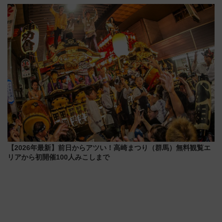
ー2026」で光と動物が彩る特別
100匹以上が出現「レジェンド
な夜
リサーチ」本格謎解き・グッズ
情報まとめ
【2026年最新】前日からアツい！高崎まつり（群馬）無料観覧エ
リアから初開催100人みこしまで