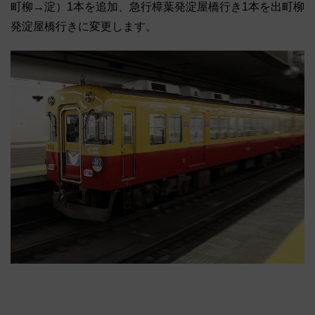
町柳→淀）1本を追加、急行樟葉発淀屋橋行き1本を出町柳
発淀屋橋行きに変更します。