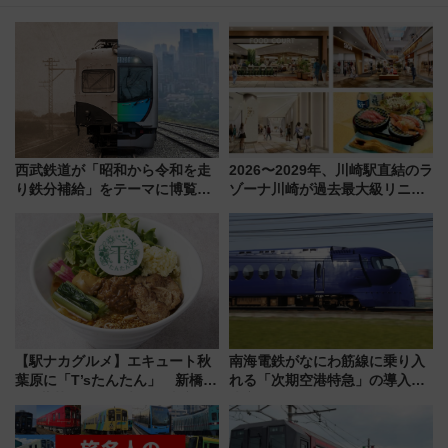
西武鉄道が「昭和から令和を走
2026〜2029年、川崎駅直結のラ
り鉄分補給」をテーマに博覧会
ゾーナ川崎が過去最大級リニュ
を実施！くすのきホールで8月
ーアル！ フードコート拡大など
14日から 新車両「トキイロ」体
「いつから何が変わるか」徹底
験ブースも アクセスや申込方法
解説！
を解説
【駅ナカグルメ】エキュート秋
南海電鉄がなにわ筋線に乗り入
葉原に「T’sたんたん」 新橋に
れる「次期空港特急」の導入を
551蓬莱のDNAを継ぐ「東京豚
決定！ピニンファリーナによる
饅」、オムライス専門店「肉と
日本初の鉄道デザイン
たまご」新グルメ続々登場！