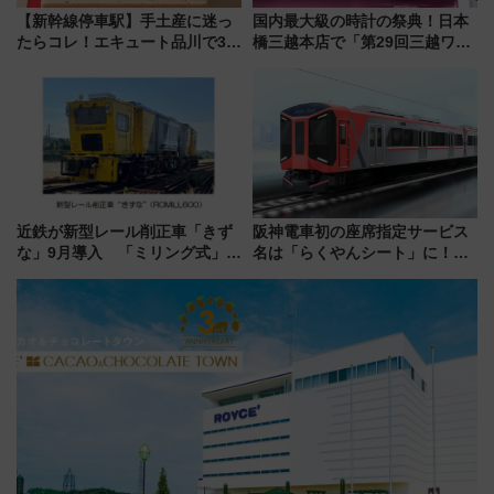
【新幹線停車駅】手土産に迷っ
国内最大級の時計の祭典！日本
たらコレ！エキュート品川で3年
橋三越本店で「第29回三越ワー
連続売上1位を獲得した定番手土
ルドウォッチフェア」開幕
産スイーツとは？
【2026年8月5日～25日】
近鉄が新型レール削正車「きず
阪神電車初の座席指定サービス
な」9月導入 「ミリング式」採
名は「らくやんシート」に！新
用でメンテナンス作業を効率
型3000系で大阪梅田～山陽姫路
化！安全性や乗り心地の向上に
を快適移動
貢献するだけでなく、全線区で
活躍するための仕組みも