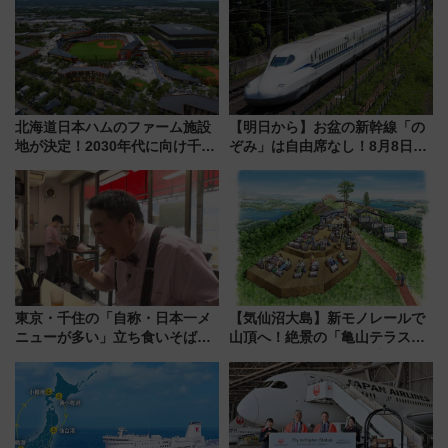
北海道日本ハムのファーム施設
【明日から】お盆の新幹線「の
地が決定！2030年代に向け千歳
ぞみ」は自由席なし！8月8日午
線沿線が一大野球エリア
前はほぼ満席…でも数時間ズラ
せば空きが見つかることも 混
雑避ける「空席」探しのコツ
東京・千住の「自称・日本一メ
【気仙沼大島】新モノレールで
ニューが多い」立ち食いそば屋
山頂へ！絶景の「亀山テラス
とは？ ＢＳ日テレ『ドランク塚
360°」が7月19日オープン、休
地のふらっと立ち食いそば』
暇村のお得な日帰りプランも登
7/27夜10時～放送
場