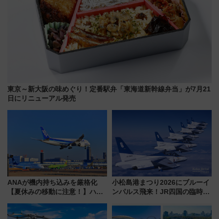
東京～新大阪の味めぐり！定番駅弁「東海道新幹線弁当」が7月21
日にリニューアル発売
ANAが機内持ち込みを厳格化
小松島港まつり2026にブルーイ
【夏休みの移動に注意！】ハン
ンパルス飛来！JR四国の臨時ダ
ドバッグやPCケースも対象の
イヤや駐車場予約を徹底解説
「身の回り品」新サイズ制限