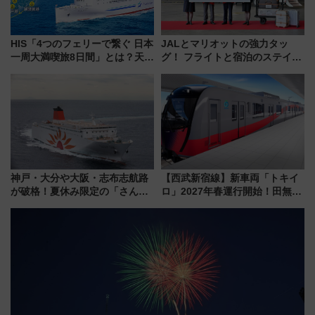
HIS「4つのフェリーで繋ぐ 日本
JALとマリオットの強力タッ
一周大満喫旅8日間」とは？天橋
グ！ フライトと宿泊のステイタ
立・小樽・日光東照宮など全国
スマッチでFLY ON ポイントや
の絶景＆限定グルメを網羅！煩
上級会員資格を効率よく獲得す
雑な手続きも不要でお手軽に楽
る方法を解説
しめるプランが登場
神戸・大分や大阪・志布志航路
【西武新宿線】新車両「トキイ
が破格！夏休み限定の「さんふ
ロ」2027年春運行開始！田無・
らわあスペシャルセール」スタ
新所沢にも停車 2028年春には
ート 夕朝食ビュッフェ付きで
「第2弾」も
快適な船旅はいかが？