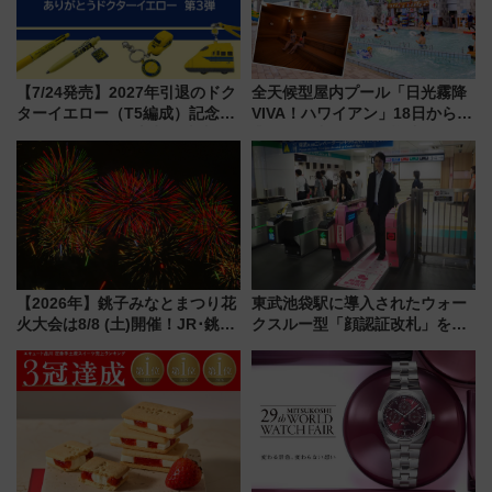
【7/24発売】2027年引退のドク
全天候型屋内プール「日光霧降
ターイエロー（T5編成）記念グ
VIVA！ハワイアン」18日から営
ッズ7種が登場！ 新幹線車内放
業開始 小さなお子様連れのフ
送の目覚まし時計など通販・販
ァミリーから大人まで幅広い世
売店舗まとめ
代が一日中楽しる夏のリゾート
を楽しんで
【2026年】銚子みなとまつり花
東武池袋駅に導入されたウォー
火大会は8/8 (土)開催！JR･銚子
クスルー型「顔認証改札」を見
電鉄の臨時列車やアクセス情
る 低コストで「顔パス」実装
報、利根川に咲く8,000発の大迫
力＆屋台を満喫