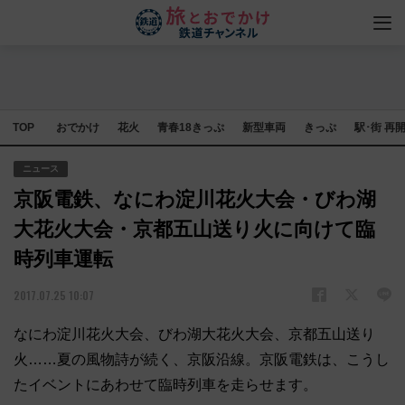
TOP
おでかけ
花火
青春18きっぷ
新型車両
きっぷ
駅･街 再
ニュース
京阪電鉄、なにわ淀川花火大会・びわ湖
大花火大会・京都五山送り火に向けて臨
時列車運転
2017.07.25 10:07
なにわ淀川花火大会、びわ湖大花火大会、京都五山送り
火……夏の風物詩が続く、京阪沿線。京阪電鉄は、こうし
たイベントにあわせて臨時列車を走らせます。