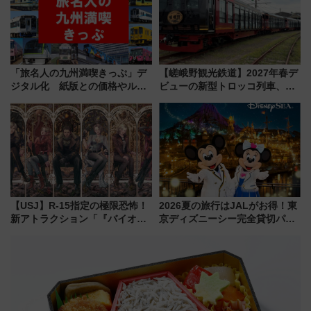
【2026年8月】
「旅名人の九州満喫きっぷ」デ
【嵯峨野観光鉄道】2027年春デ
ジタル化 紙版との価格やルー
ビューの新型トロッコ列車、い
ルの違いを解説
よいよ試運転開始へ！現行車両
は2026年で引退
【USJ】R-15指定の極限恐怖！
2026夏の旅行はJALがお得！東
新アトラクション「『バイオハ
京ディズニーシー完全貸切パー
ザード レクイエム』 ザ・ダイ
ティー招待券が当たるキャンペ
ブ」今秋登場 ―予測不能の恐
ーン始まる 条件は「夏の国内
怖に泣き叫べ―
線に2回搭乗」