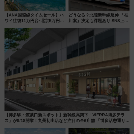
【ANA国際線タイムセール】ハ
どうなる？北陸新幹線延伸 「桂
ワイ往復11万円台･北京5万円台
川案」決定も課題あり SNS上の
～、憧れのビジネスクラスも！
声は
来春のGW旅行まで狙える激ア
ツ路線まとめ（8/10まで）
【博多駅・筑紫口新スポット】新幹線高架下「VIERRA博多テラ
ス」が9/18開業！九州初出店など注目の全6店舗 「博多活憩通り」
も一新