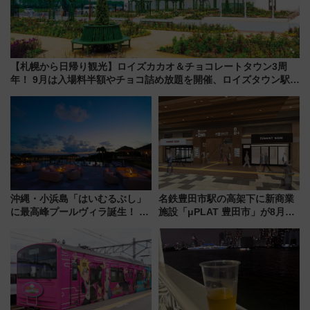
【札幌から日帰り観光】ロイズカカオ＆チョコレートタウン3周
年！ 9月は入場料半額やチョコ詰め放題を開催、ロイズタウン駅か
らのアクセスも
沖縄・小浜島「はいむるぶし」
名鉄豊田市駅の高架下に新商業
に最高峰プールヴィラ誕生！ 石
施設「μPLAT 豊田市」が8月26
垣島から船で向かう究極のご褒
日開業！全8店舗が出店し街の新
美旅「何もしない贅沢」を体験
たな玄関口へ
してみない？