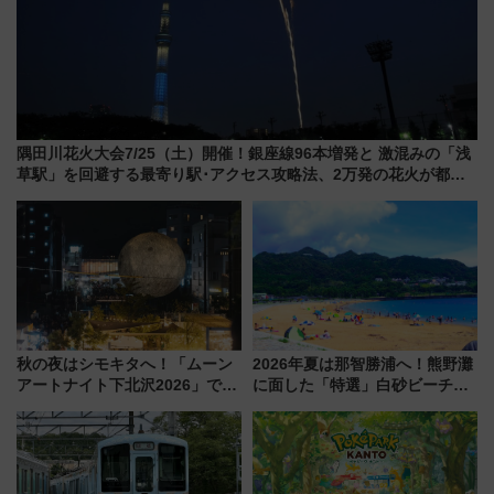
隅田川花火大会7/25（土）開催！銀座線96本増発と 激混みの「浅
草駅」を回避する最寄り駅･アクセス攻略法、2万発の花火が都心
の夜に！
秋の夜はシモキタへ！「ムーン
2026年夏は那智勝浦へ！熊野灘
アートナイト下北沢2026」でイ
に面した「特選」白砂ビーチは
マーシブシアターやアート巡り
必見 「第17回那智勝浦町花火大
を満喫しよう
会」は8月11日開催！