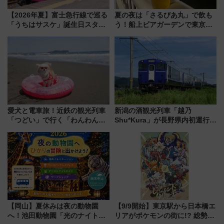
【2026年夏】富士急行線で巡る
夏の夜は「さるびあ丸」で飲も
「うちはサスケ」誕生日スタン
う！船上ビアガーデンで東京湾
プラリー！富士急ハイランド限
の夜景を眺めながら軽く一
定グルメ＆グッズ徹底ガイド
杯……工場直送生ビールや島グ
ルメが美味い
愛犬と電車旅！近鉄の観光列車
新潟の酒観光列車「越乃
「つどい」で行く「わんわん列
Shu*Kura」が長野県内初運行！
車」第5弾！海辺のBBQも楽し
地酒と食を味わう信州プレDC特
める日帰りツアー
別企画
【岡山】夏休みは夜の動物園
【9/9開始】東京駅から日本橋エ
へ！池田動物園「光のナイトズ
リアがポケモンの街に!? 総勢