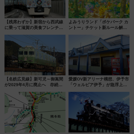
【残席わずか】新宿から西武線
よみうりランド「ポケパーク カ
に乗って滋賀の美食フレンチを
ントー」チケット新ルール解
堪能？ 大人気レストラン列車
説！購入制限の緩和と入場時の
「52席の至福」で味わう近江牛
本人確認が11月スタート
や伝統文化の特別コラボ
【名鉄広見線】新可児～御嵩間
愛媛OV新アリーナ構想、伊予市
が2029年4月に廃止へ 存続協
「ウェルピア伊予」が急浮上！
議終了で100年の歴史に幕
サイボウズ青野社長の参加表明
で探る鉄道アクセスの未来