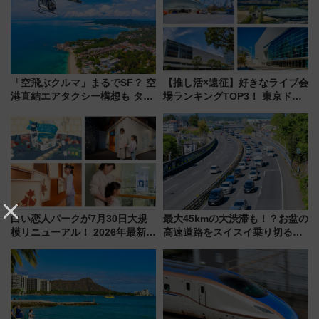
(40×30×20cm)おさらい
「空飛ぶクルマ」まるでSF？ 空
【推し活×遠征】好きなライブ会
港直結エアタクシー構想も タイ
場ランキングTOP3！ 東京ドー
で検証
ムや大阪城ホールが選ばれる理
由と交通アクセス術、ライブ会
場に何を求める？
白い恋人パークが7月30日大規
最大45kmの大渋滞も！？お盆の
模リニューアル！ 2026年最新の
高速道路をスイスイ乗り切る快
新エリア・工場見学の見どころ
適ドライブ術
と料金・アクセスを徹底解説
（札幌市）