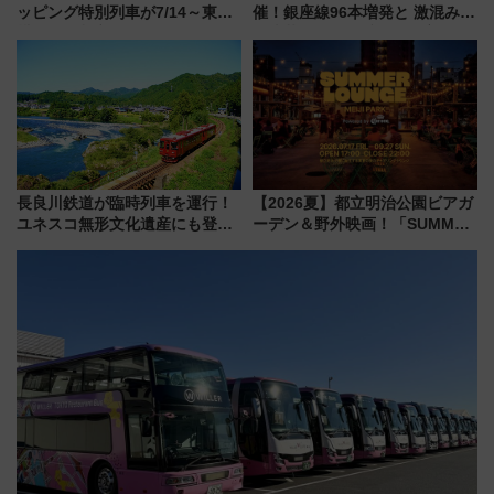
ッピング特別列車が7/14～東
催！銀座線96本増発と 激混みの
横・田園都市・目黒線でデビュ
「浅草駅」を回避する最寄り駅･
ー！ 注目の編成やデザインまと
アクセス攻略法、2万発の花火が
め
都心の夜に！
長良川鉄道が臨時列車を運行！
【2026夏】都立明治公園ビアガ
ユネスコ無形文化遺産にも登録
ーデン＆野外映画！「SUMMER
された「郡上おどり」楽しむ人
LOUNGE」のアクセスと上映ス
に 乗車には予約が必要
ケジュール 夜風とビール、映画
を満喫！