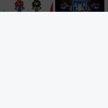
に
大阪・関西万博公式キャラクタ
祝25周年！東京ディズニーシー
ー「ミャクミャク」ピンバッジ
を水路で巡る8つのテーマポート
新登場！関西の駅構内などで7月
と限定デコレーションを解説
中旬発売
東武東上線の新型車両「90000系」お披露目 斬新な「逆スラント