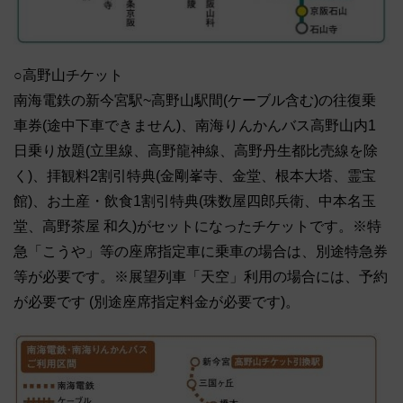
○高野山チケット
南海電鉄の新今宮駅~高野山駅間(ケーブル含む)の往復乗
車券(途中下車できません)、南海りんかんバス高野山内1
日乗り放題(立里線、高野龍神線、高野丹生都比売線を除
く)、拝観料2割引特典(金剛峯寺、金堂、根本大塔、霊宝
館)、お土産・飲食1割引特典(珠数屋四郎兵衛、中本名玉
堂、高野茶屋 和久)がセットになったチケットです。※特
急「こうや」等の座席指定車に乗車の場合は、別途特急券
等が必要です。※展望列車「天空」利用の場合には、予約
が必要です (別途座席指定料金が必要です)。