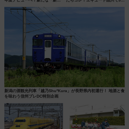
年度デビューへ！新たな「新幹
たらコレ！エキュート品川で3年
線専用検測車」の性能を徹底解
連続売上1位を獲得した定番手土
説【JR東日本】
産スイーツとは？
新潟の酒観光列車「越乃Shu*Kura」が長野県内初運行！ 地酒と食
を味わう信州プレDC特別企画