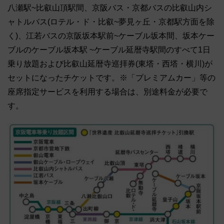
八瀬駅~比叡山頂駅間、京阪バス・京都バスの比叡山内シ
ャトルバス(ロテル・ド・比叡~夢見ヶ丘・京都駅方面を除
く)、江若バスの京阪坂本駅前~ケーブル坂本間、坂本ケー
ブルのケーブル坂本駅 ~ケーブル延暦寺駅間のすべて1日
乗り放題および比叡山延暦寺巡拝券(東塔・西塔・横川)が
セットになったチケットです。※「プレミアムカー」等の
座席指定サービスを利用する場合は、別途料金が必要で
す。