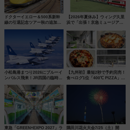
ドクターイエロー＆500系新幹
【2026年夏休み】ウィング久里
線の引退記念ツアー秋の追加企
浜で「出張！京急ミュージア
画が決定！乗車体験やグッズ・
ム」開催！入場無料でスタンプ
ホテル情報まとめ
ラリーや子ども制服撮影も
小松島港まつり2026にブルーイ
【九州初】最短2秒で予約完売！
ンパルス飛来！JR四国の臨時ダ
食べログ1位「400℃ PIZZA」が
イヤや駐車場予約を徹底解説
博多駅すぐの明治公園に8/7オー
プン。もつ鍋風など限定メニュ
ーも
東急「GREEN×EXPO 2027」ラ
隅田川花火大会7/25（土）開