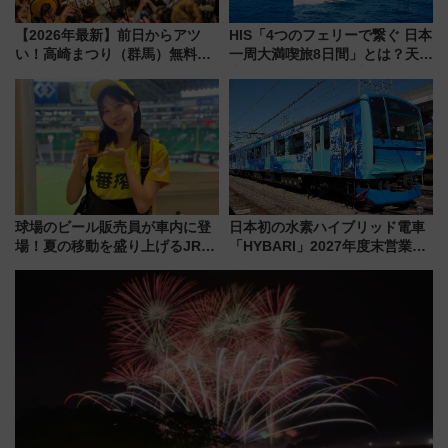
【2026年最新】前日からアツ
HIS「4つのフェリーで繋ぐ 日本
い！高崎まつり（群馬）無料観
一周大満喫旅8日間」とは？天橋
覧エリアから初開催100人みこ
立・小樽・日光東照宮など全国
しまで
の絶景＆限定グルメを網羅！煩
雑な手続きも不要でお手軽に楽
しめるプランが登場
球場のビール販売員が車内に登
日本初の水素ハイブリッド電車
場！夏の移動を盛り上げるJR九
「HYBARI」2027年度末営業運
州「ビール新幹線」7月31日・8
転へ 鉄道・発電・まちづくり
月7日限定 ソフトバンクホーク
で水素利活用が加速
スとコラボ