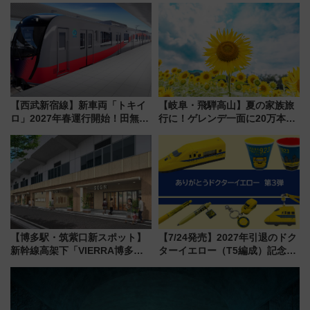
ーパス」でおトクに道東観光
推し活を楽しもう！（2026年
（8/3発売）
8/1～31）
【西武新宿線】新車両「トキイ
【岐阜・飛騨高山】夏の家族旅
ロ」2027年春運行開始！田無・
行に！ゲレンデ一面に20万本の
新所沢にも停車 2028年春には
ひまわりが咲き誇る「アルコピ
「第2弾」も
アひまわり園」開園
【博多駅・筑紫口新スポット】
【7/24発売】2027年引退のドク
新幹線高架下「VIERRA博多テ
ターイエロー（T5編成）記念グ
ラス」が9/18開業！九州初出店
ッズ7種が登場！ 新幹線車内放
など注目の全6店舗 「博多活憩
送の目覚まし時計など通販・販
通り」も一新
売店舗まとめ