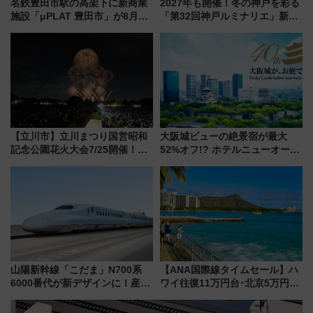
名鉄豊田市駅の高架下に新商業
2027年も開催！冬の神戸を彩る
施設「μPLAT 豊田市」が8月26
「第32回神戸ルミナリエ」新た
日開業！全8店舗が出店し街の新
な「希望の鐘」とともに震災の
たな玄関口へ
記憶を次世代へ
【立川市】立川まつり国営昭和
大阪城ビューの絶景宿が最大
記念公園花火大会7/25開催！
52%オフ!? ホテルニューオータ
5000発の花火が夜を彩る 今年は
ニ大阪の40周年「夏のタイムセ
混雑に要注意、その理由は
ール」で秋の関西旅を豪華にす
る方法（8月20日まで！）
山陽新幹線「こだま」N700系
【ANA国際線タイムセール】ハ
6000番代が新デザインに！産学
ワイ往復11万円台･北京5万円台
連携で描く瀬戸内の波模様 運
～、憧れのビジネスクラスも！
用は今冬から
来春のGW旅行まで狙える激ア