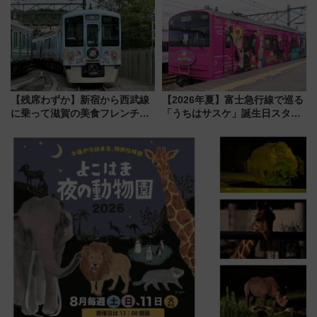
敬の名作写真も、駅弁フェスも
ん)」企画がスタート
同時開催！
【残席わずか】新宿から西武線
【2026年夏】富士急行線で巡る
に乗って滋賀の美食フレンチを
「うちはサスケ」誕生日スタン
堪能？ 大人気レストラン列車
プラリー！富士急ハイランド限
「52席の至福」で味わう近江牛
定グルメ＆グッズ徹底ガイド
や伝統文化の特別コラボ