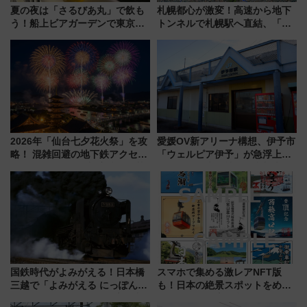
夏の夜は「さるびあ丸」で飲も
札幌都心が激変！高速から地下
う！船上ビアガーデンで東京湾
トンネルで札幌駅へ直結、「創
の夜景を眺めながら軽く一
成川通都心アクセス道路」が7月
杯……工場直送生ビールや島グ
から本格着工、延長4.8km整備
ルメが美味い
事業の全貌
2026年「仙台七夕花火祭」を攻
愛媛OV新アリーナ構想、伊予市
略！ 混雑回避の地下鉄アクセス
「ウェルピア伊予」が急浮上！
からまだ買える有料席情報、花
サイボウズ青野社長の参加表明
火前に楽しむ仙台観光ルートま
で探る鉄道アクセスの未来
で解説！
国鉄時代がよみがえる！日本橋
スマホで集める激レアNFT版
三越で「よみがえる にっぽんの
も！日本の絶景スポットをめぐ
鉄道展」7/22-8/3開催、広田尚
って集める「索道印(さくどうい