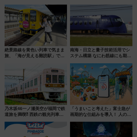
100匹以上が出現「レジェンド
う。」が7月20日より始動！新
リサーチ」本格謎解き・グッズ
潟・長野・庄内へ
情報まとめ
絶景路線を黄色い列車で気まま
南海・日立と量子技術活用でシ
旅、「海が見える難読駅」で幸
ステム構築 なにわ筋線にも期待
せの黄色いハンカチに願いを
乗務員・車両計画作業を短縮へ
「新・鉄道ひとり旅」279回目
の舞台は「島原鉄道」
乃木坂46一ノ瀬美空が福岡で鉄
「うまいこと考えた」富士急が
道旅を満喫⁈ 西鉄の観光列車
画期的な仕組みを導入！ 人のか
「THE RAIL KITCHEN
わりにスマホが並ぶ「分身く
CHIKUGO」で巡る福岡･太宰
ん」始動
府･柳川の旅！YouTubeが公開