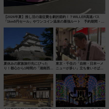
【2026年夏】推し活の遠征費を劇的節約！？WILLER高速バス
「1km5円セール」やワンコイン温泉の最強ルート 予約期間・対
象路線まとめ
夏休みの家族旅行先にぴった
東京・千住の「自称・日本一メ
り！都心から1時間の「湘南西エ
ニューが多い」立ち食いそば屋
リア」満喫ガイド 鎌倉・江の
とは？ ＢＳ日テレ『ドランク塚
島とは異なる魅力を持つ今夏の
地のふらっと立ち食いそば』
注目スポット
7/27夜10時～放送