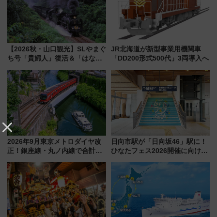
【2026秋・山口観光】SLやまぐ
JR北海道が新型事業用機関車
ち号「貴婦人」復活＆「はなあ
「DD200形式500代」3両導入へ
かり」初走行区間も！山口DCの
注目観光列車まとめ きっぷの取
り方は？
2026年9月東京メトロダイヤ改
日向市駅が「日向坂46」駅に！
正！銀座線・丸ノ内線で合計
ひなたフェス2026開催に向けJR
212本の大増発、混雑緩和に期
九州が記念きっぷや臨時列車で
待
全力応援 夜行列車「ドリーム
おひさま号」も走る