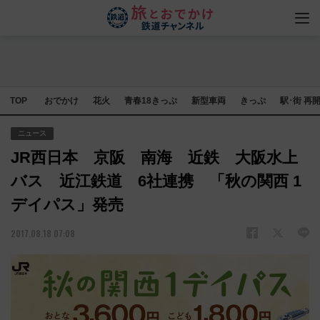
TOP
おでかけ
花火
青春18きっぷ
新型車両
きっぷ
駅･街 再
ニュース
JR西日本 京阪 南海 近鉄 大阪水上
バス 近江鉄道 6社連携 「秋の関西 1
デイパス」発売
2017.08.18 07:08