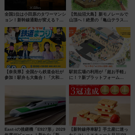
全国1位は小田原のタワーマンシ
【気仙沼大島】新モノレールで
ョン！新幹線通勤が変える？
山頂へ！絶景の「亀山テラス
「住みたい街」の最新トレンド
360°」が7月19日オープン、休
【新築マンション人気ランキン
暇村のお得な日帰りプランも登
グ】
場
【奈良県】全国から鉄道会社が
駅前広場の利用が「超お手軽」
参加！駅弁も大集合！「大和鉄
に！？新プラットフォーム
道まつり2026」が8月8日・9日
「HirakeBA」8月3日始動、ス
に開催決定
マホで簡単申請 物販や演奏会な
どに【JR東日本】
East-iの後継機「E927形」2029
【新幹線停車駅】手土産に迷っ