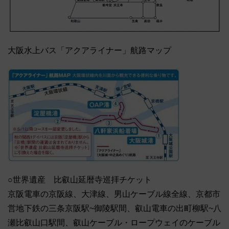
大阪水上バス「アクアライナー」航路マップ
○世界遺産 比叡山延暦寺巡拝チケット
京阪電車の京阪線、大津線、男山ケーブル線全線、京都市
営地下鉄の三条京阪駅~御陵駅間、叡山電車の出町柳駅~八
瀬比叡山口駅間、叡山ケーブル・ロープウェイのケーブル