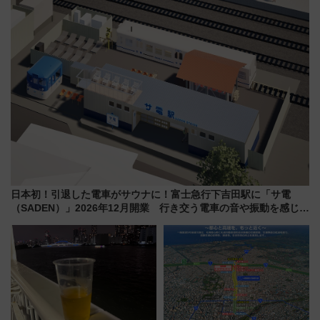
ツ路線まとめ（8/10まで）
日本初！引退した電車がサウナに！富士急行下吉田駅に「サ電
（SADEN）」2026年12月開業 行き交う電車の音や振動を感じな
がら「ととのう」新感覚