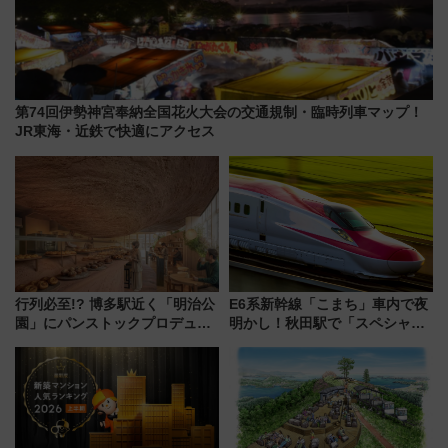
第74回伊勢神宮奉納全国花火大会の交通規制・臨時列車マップ！
JR東海・近鉄で快適にアクセス
行列必至!? 博多駅近く「明治公
E6系新幹線「こまち」車内で夜
園」にパンストックプロデュー
明かし！秋田駅で「スペシャル
スの新業態『Land Bageri』8/7
ナイト」8月開催、料金や予約方
オープン 秋からはビストロ営業
法は？
も！