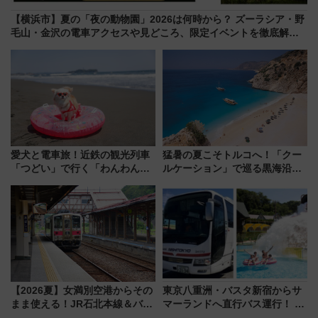
【横浜市】夏の「夜の動物園」2026は何時から？ ズーラシア・野
毛山・金沢の電車アクセスや見どころ、限定イベントを徹底解
説！
愛犬と電車旅！近鉄の観光列車
猛暑の夏こそトルコへ！「クー
「つどい」で行く「わんわん列
ルケーション」で巡る黒海沿岸
車」第5弾！海辺のBBQも楽し
やエーゲ海の避暑リゾート 関
める日帰りツアー
連検索数が前年比237％増、ナ
ショジオも認める『2026年に訪
れるべき世界の旅先』
【2026夏】女満別空港からその
東京八重洲・バスタ新宿からサ
まま使える！JR石北本線＆バス
マーランドへ直行バス運行！ お
乗り放題「北見・網走周遊フリ
トクな1Dayパスで夏のプールと