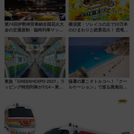
第74回伊勢神宮奉納全国花火大
横須賀・ソレイユの丘で10万本
会の交通規制・臨時列車マッ
のひまわりと絶景花火！ 恐竜や
プ！JR東海・近鉄で快適にアク
ドッグプールなど三浦半島の日
セス
帰りお出かけ最新情報（2026年
7月17日～開催）
東急「GREEN×EXPO 2027」ラ
猛暑の夏こそトルコへ！「クー
ッピング特別列車が7/14～東
ルケーション」で巡る黒海沿岸
横・田園都市・目黒線でデビュ
やエーゲ海の避暑リゾート 関
ー！ 注目の編成やデザインまと
連検索数が前年比237％増、ナ
め
ショジオも認める『2026年に訪
れるべき世界の旅先』