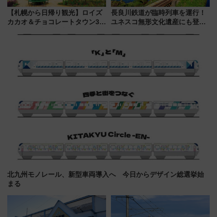
【札幌から日帰り観光】ロイズ
長良川鉄道が臨時列車を運行！
カカオ＆チョコレートタウン3周
ユネスコ無形文化遺産にも登録
年！ 9月は入場料半額やチョコ
された「郡上おどり」楽しむ人
詰め放題を開催、ロイズタウン
に 乗車には予約が必要
駅からのアクセスも
北九州モノレール、新型車両導入へ 今日からデザイン総選挙始
まる