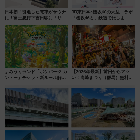
日本初！引退した電車がサウナ
JR東日本×櫻坂46の大型コラボ
に！富士急行下吉田駅に「サ電
「櫻坂46と、鉄道で旅しよ
（SADEN）」2026年12月開
う。」が7月20日より始動！新
業 行き交う電車の音や振動を
潟・長野・庄内へ
感じながら「ととのう」新感覚
よみうりランド「ポケパーク カ
【2026年最新】前日からアツ
ントー」チケット新ルール解
い！高崎まつり（群馬）無料観
説！購入制限の緩和と入場時の
覧エリアから初開催100人みこ
本人確認が11月スタート
しまで