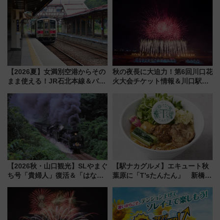
【2026夏】女満別空港からその
秋の夜長に大迫力！第6回川口花
まま使える！JR石北本線＆バス
火大会チケット情報＆川口駅か
乗り放題「北見・網走周遊フリ
らのアクセスガイド
ーパス」でおトクに道東観光
（8/3発売）
【2026秋・山口観光】SLやまぐ
【駅ナカグルメ】エキュート秋
ち号「貴婦人」復活＆「はなあ
葉原に「T’sたんたん」 新橋に
かり」初走行区間も！山口DCの
551蓬莱のDNAを継ぐ「東京豚
注目観光列車まとめ きっぷの取
饅」、オムライス専門店「肉と
り方は？
たまご」新グルメ続々登場！
【2026年8月】