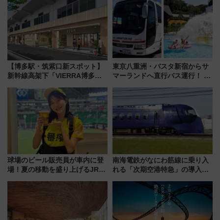
アひまわり園」開園
は2026年で引退
【博多駅・筑紫口新スポット】
東京八重洲・バスタ新宿からサ
新幹線高架下「VIERRA博多テ
マーランドへ直行バス運行！ お
ラス」が9/18開業！九州初出店
トクな1Dayパスで夏のプールと
など注目の全6店舗 「博多活憩
推し活を楽しもう！（2026年
通り」も一新
8/1～31）
球場のビール販売員が車内に登
南海電鉄がなにわ筋線に乗り入
場！夏の移動を盛り上げるJR九
れる「次期空港特急」の導入を
州「ビール新幹線」7月31日・8
決定！ピニンファリーナによる
月7日限定 ソフトバンクホーク
日本初の鉄道デザイン
スとコラボ