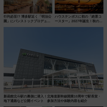
行列必至!? 博多駅近く「明治公
ハウステンボスに初の「絶景コ
園」にパンストックプロデュー
ースター」2027年誕生！秋の
スの新業態『Land Bageri』8/7
「すんごいハロウィン」見どこ
オープン 秋からはビストロ営業
ろも一挙紹介
も！
新函館北斗駅の裏側に潜入！北海道新幹線開業10周年で駅長室・
地下通路など公開イベント 参加方法や体験内容を紹介