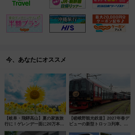
今、あなたにオススメ
【岐阜・飛騨高山】夏の家族旅
【嵯峨野観光鉄道】2027年春デ
行に！ゲレンデ一面に20万本の
ビューの新型トロッコ列車、い
ひまわりが咲き誇る「アルコピ
よいよ試運転開始へ！現行車両