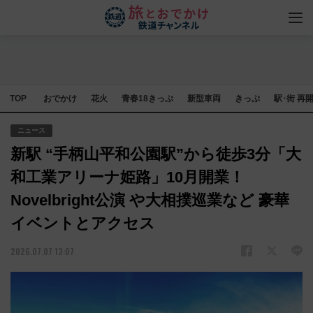
TOP
おでかけ
花火
青春18きっぷ
新型車両
きっぷ
駅･街 再
ニュース
新駅 “手柄山平和公園駅”から徒歩3分「大
和工業アリーナ姫路」10月開業！
Novelbright公演 や大相撲巡業など 豪華
イベントとアクセス
2026.07.07 13:07