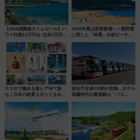
【ANA国際線タイムセール】ハ
2026年夏は那智勝浦へ！熊野灘
ワイ往復11万円台･北京5万円台
に面した「特選」白砂ビーチは
～、憧れのビジネスクラスも！
必見 「第17回那智勝浦町花火大
来春のGW旅行まで狙える激ア
会」は8月11日開催！
ツ路線まとめ（8/10まで）
スマホで集める激レアNFT版
宿泊予定者の9割が悲鳴…ホテル
も！日本の絶景スポットをめぐ
高騰時代の最適解は「バス
って集める「索道印(さくどうい
泊」!? WILLER最新調査で判明
ん)」企画がスタート
した、推し活遠征や観光時のリ
アルな懐事情