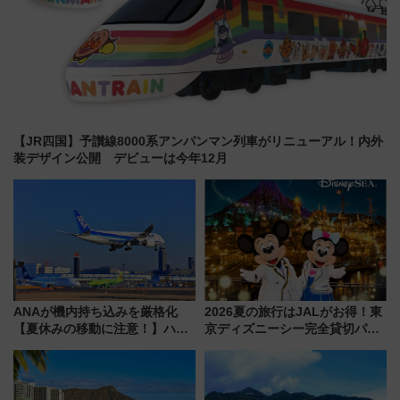
【JR四国】予讃線8000系アンパンマン列車がリニューアル！内外
装デザイン公開 デビューは今年12月
ANAが機内持ち込みを厳格化
2026夏の旅行はJALがお得！東
【夏休みの移動に注意！】ハン
京ディズニーシー完全貸切パー
ドバッグやPCケースも対象の
ティー招待券が当たるキャンペ
「身の回り品」新サイズ制限
ーン始まる 条件は「夏の国内
(40×30×20cm)おさらい
線に2回搭乗」