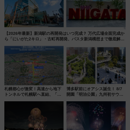
【2026年最新】新潟駅の再開発はいつ完成？ 万代広場全面完成か
ら「にいがた2キロ」・古町再開発、バスタ新潟構想まで徹底解
説！
札幌都心が激変！高速から地下
博多駅前にオアシス誕生！ 8/7
トンネルで札幌駅へ直結、「創
開園「明治公園」九州初サウナ
成川通都心アクセス道路」が7月
TOTOPAや日本一のピザなど絶
から本格着工、延長4.8km整備
品グルメ登場で駅前の過ごし方
事業の全貌
はどう変わる？