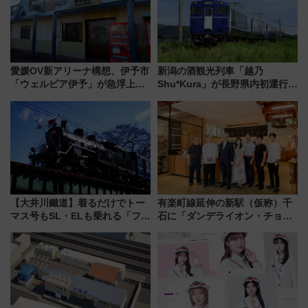
愛媛OV新アリーナ構想、伊予市
新潟の酒観光列車「越乃
「ウェルピア伊予」が急浮上！
Shu*Kura」が長野県内初運行！
サイボウズ青野社長の参加表明
地酒と食を味わう信州プレDC特
で探る鉄道アクセスの未来
別企画
【大井川鐵道】着るだけでトー
有楽町線延伸の新駅（仮称）千
マス号もSL・ELも乗れる「フリ
石に「ダンデライオン・チョコ
ーきっぷTシャツ」8月6日より
レート」が出店！ 東京メトロが
受注販売
1億円出資で挑む新時代のまちづ
くりとは？