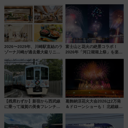
旅！YouTubeが公開に
2026〜2029年、川崎駅直結のラ
富士山と花火の絶景コラボ！
ゾーナ川崎が過去最大級リニュ
2026年「河口湖湖上祭」を楽し
ーアル！ フードコート拡大など
む完全ガイド＆鉄道アクセスの
「いつから何が変わるか」徹底
ススメ
解説！
【残席わずか】新宿から西武線
葛飾納涼花火大会2026は2万発
に乗って滋賀の美食フレンチを
＆ドローンショーも！ 北総線を
堪能？ 大人気レストラン列車
使った穴場アクセスや臨時列
「52席の至福」で味わう近江牛
車、観覧スポット情報と周辺観
や伝統文化の特別コラボ
光まとめ（7/28開催）