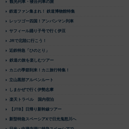
観光列車・寝台列車の旅
鉄道ファン集まれ！ 鉄道博物館特集
レッツゴー四国！アンパンマン列車
サフィール踊り子号で行く伊豆
JRで北陸に行こう！
近鉄特急「ひのとり」
鉄道の旅を楽しむツアー
カニの季節到来！カニ旅行特集！
立山黒部アルペンルート
しまかぜで行く伊勢志摩
楽天トラベル 国内宿泊
【JTB】日帰り新幹線ツアー
新型特急スペーシアXで日光鬼怒川へ
日光・中禅寺湖に特急スペーシアで