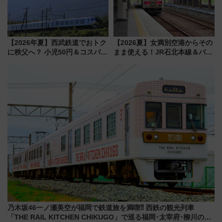
【2026年夏】西武鉄道でおトク
【2026夏】女満別空港からその
に秩父へ？ 小児50円＆コスパ最
まま使える！JR石北本線＆バス
強きっぷで「安・近・短」な家
乗り放題「北見・網走周遊フリ
族旅行！ 深夜の正丸トンネル探
ーパス」でおトクに道東観光
検や特急ラビューも
（8/3発売）
乃木坂46一ノ瀬美空が福岡で鉄道旅を満喫⁈ 西鉄の観光列車
「THE RAIL KITCHEN CHIKUGO」で巡る福岡･太宰府･柳川の