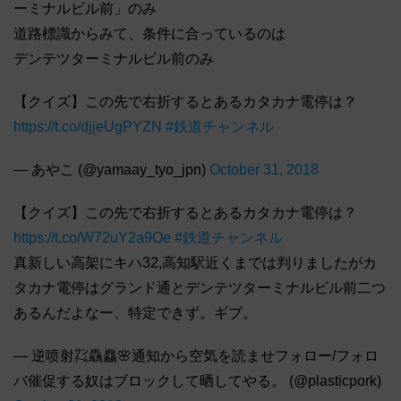
ーミナルビル前」のみ
道路標識からみて、条件に合っているのは
デンテツターミナルビル前のみ
【クイズ】この先で右折するとあるカタカナ電停は？
https://t.co/djjeUgPYZN
#鉄道チャンネル
— あやこ (@yamaay_tyo_jpn)
October 31, 2018
【クイズ】この先で右折するとあるカタカナ電停は？
https://t.co/W72uY2a9Oe
#鉄道チャンネル
真新しい高架にキハ32,高知駅近くまでは判りましたがカ
タカナ電停はグランド通とデンテツターミナルビル前二つ
あるんだよなー、特定できず。ギブ。
— 逆喷射㌠驫麤🌸通知から空気を読ませフォロー/フォロ
バ催促する奴はブロックして晒してやる。 (@plasticpork)