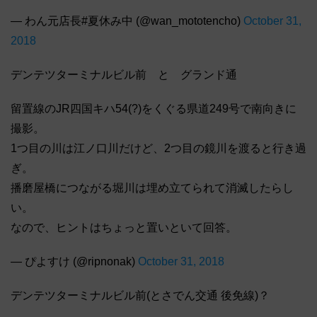
— わん元店長#夏休み中 (@wan_mototencho)
October 31,
2018
デンテツターミナルビル前 と グランド通
留置線のJR四国キハ54(?)をくぐる県道249号で南向きに
撮影。
1つ目の川は江ノ口川だけど、2つ目の鏡川を渡ると行き過
ぎ。
播磨屋橋につながる堀川は埋め立てられて消滅したらし
い。
なので、ヒントはちょっと置いといて回答。
— ぴよすけ (@ripnonak)
October 31, 2018
デンテツターミナルビル前(とさでん交通 後免線)？