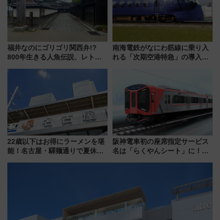
福井なのにゴリゴリ関西弁!?
南海電鉄がなにわ筋線に乗り入
800年生きる人魚伝説、レトロ
れる「次期空港特急」の導入を
建築の町並み「小浜西組」、町
決定！ピニンファリーナによる
屋カフェで非日常を！週末観光
日本初の鉄道デザイン
に最適な小浜の歩き方
22歳以下はお得にラーメンを堪
阪神電車初の座席指定サービス
能！名古屋・驛麺通りで夏休み
名は「らくやんシート」に！新
限定「U22応援割り」が7月21日
型3000系で大阪梅田～山陽姫路
よりスタート
を快適移動