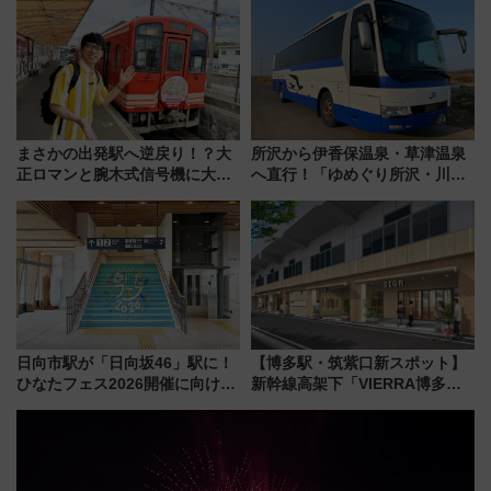
行開始に！ この夏は直通列車で
横浜へ！
まさかの出発駅へ逆戻り！？大
所沢から伊香保温泉・草津温泉
正ロマンと腕木式信号機に大興
へ直行！「ゆめぐり所沢・川越
奮「新・鉄道ひとり旅」277回
号」で群馬の温泉旅をもっと気
目の舞台は岐阜県の「明知鉄
軽に 運行ダイヤ・運賃を解説
道」
日向市駅が「日向坂46」駅に！
【博多駅・筑紫口新スポット】
ひなたフェス2026開催に向けJR
新幹線高架下「VIERRA博多テ
九州が記念きっぷや臨時列車で
ラス」が9/18開業！九州初出店
全力応援 夜行列車「ドリーム
など注目の全6店舗 「博多活憩
おひさま号」も走る
通り」も一新