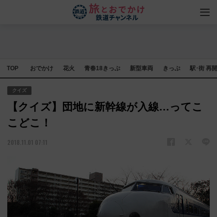
TOP
おでかけ
花火
青春18きっぷ
新型車両
きっぷ
駅･街 再
クイズ
【クイズ】団地に新幹線が入線…ってこ
こどこ！
2018.11.01 07:11