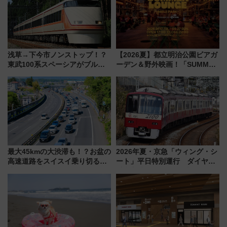
浅草→下今市ノンストップ！？
【2026夏】都立明治公園ビアガ
東武100系スペーシアがブルー
ーデン＆野外映画！「SUMMER
リボン賞35周年記念で「デビュ
LOUNGE」のアクセスと上映ス
ー当時の停車駅」を再現 運転
ケジュール 夜風とビール、映画
時刻や特急券の買い方を紹介
を満喫！
最大45kmの大渋滞も！？お盆の
2026年夏・京急「ウィング・シ
高速道路をスイスイ乗り切る快
ート」平日特別運行 ダイヤ・
適ドライブ術
乗車方法を解説！2階建てバスや
三浦海岸を堪能できるお出かけ
プランもご紹介