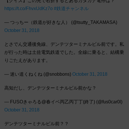
【クイズ】この先で右折するとあるカタカナ電停は？
https://t.co/FhvxUdKz7o
#鉄道チャンネル
— つっちー（鉄道が好きな人） (@tsutty_TAKAMASA)
October 31, 2018
とさでん交通後免線、デンテツターミナルビル前です。私
が行った時は土佐電気鉄道でした。全線に乗ると、結構乗
りごたえがあります。
— 迷い道くねくね (@snobbons)
October 31, 2018
高知だし、デンテツターミナルビル前かな？
— FUSOきゃろる@春イベ丙乙丙丁丁(終了) (@fus0car0l)
October 31, 2018
デンテツターミナルビル前？？