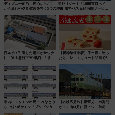
ディズニー前泊・後泊ならここ！星野リゾート「1955東京ベイ」
が子連れや夕食難民を救う5つの理由 無料バス＆24時間サービス
で混雑回避
日本初！引退した電車がサウナ
【新幹線停車駅】手土産に迷っ
に！富士急行下吉田駅に「サ電
たらコレ！エキュート品川で3年
（SADEN）」2026年12月開
連続売上1位を獲得した定番手土
業 行き交う電車の音や振動を
産スイーツとは？
感じながら「ととのう」新感覚
車内にメタモン出現？ みなとみ
【名鉄広見線】新可児～御嵩間
らい線×ポケモン「ブクブクうみ
が2029年4月に廃止へ 存続協
ぞこの街」ラッピング電車が運
議終了で100年の歴史に幕