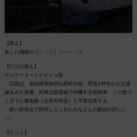
【答え】
あした掲載の
【クイズ】コーナー
で
【
前回
の答え】
デンテツターミナルビル前
…写真は、高知県高知市比島町付近。県道249号から土讃
線をみた画像。列車は留置線で待機する気動車。この先で
とさでん後免線（土佐中街道）と平面交差する。
…鋭い鉄視点で回答してくれたみなさんの解説が詳しい
↓↓↓
【ヒント】