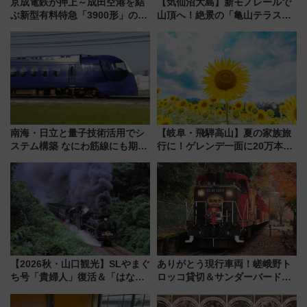
京成電鉄が押上～成田空港を結
【気仙沼大島】新モノレールで
ぶ新型有料特急「3900形」のコ
山頂へ！絶景の「亀山テラス
ンセプト・デザイン公開 愛称
360°」が7月19日オープン、休
募集も実施
暇村のお得な日帰りプランも登
場
南海・日立と量子技術活用でシ
【岐阜・飛騨高山】夏の家族旅
ステム構築 なにわ筋線にも期待
行に！ゲレンデ一面に20万本の
乗務員・車両計画作業を短縮へ
ひまわりが咲き誇る「アルコピ
アひまわり園」開園
【2026秋・山口観光】SLやまぐ
ありがとう現行車両！嵯峨野ト
ち号「貴婦人」復活＆「はなあ
ロッコ貸切＆サンダーバードレ
かり」初走行区間も！山口DCの
ストランで語り合う秋の京都
注目観光列車まとめ きっぷの取
斉藤雪乃＆福原トシヒロと行