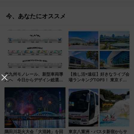
今、あなたにオススメ
北九州モノレール、新型車両導
【推し活×遠征】好きなライブ会
入へ 今日からデザイン総選挙
場ランキングTOP3！ 東京ドー
始まる
ムや大阪城ホールが選ばれる理
由と交通アクセス術、ライブ会
場に何を求める？
隅田川花火大会「大混雑」を回
東京八重洲・バスタ新宿からサ