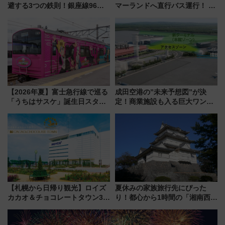
避する3つの鉄則！銀座線96本
マーランドへ直行バス運行！ お
増発･浅草線臨時ダイヤ･スカイ
トクな1Dayパスで夏のプールと
ツリー駅の規制まとめ 7/25開催
推し活を楽しもう！（2026年
（2026年）
8/1～31）
【2026年夏】富士急行線で巡る
成田空港の”未来予想図”が決
「うちはサスケ」誕生日スタン
定！商業施設も入る巨大ワンタ
プラリー！富士急ハイランド限
ーミナル、京成の高架新駅整備
定グルメ＆グッズ徹底ガイド
で新型特急が品川･羽田とを結
ぶ！ JR空港駅は2面3線化！
【札幌から日帰り観光】ロイズ
夏休みの家族旅行先にぴった
カカオ＆チョコレートタウン3周
り！都心から1時間の「湘南西エ
年！ 9月は入場料半額やチョコ
リア」満喫ガイド 鎌倉・江の
詰め放題を開催、ロイズタウン
島とは異なる魅力を持つ今夏の