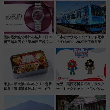
【新築マンション人気ランキン
しまで
グ】
国内最大級の時計の祭典！日本
日本初の水素ハイブリッド電車
橋三越本店で「第29回三越ワー
「HYBARI」2027年度末営業運
ルドウォッチフェア」開幕
転へ 鉄道・発電・まちづくり
【2026年8月5日～25日】
で水素利活用が加速
東京～新大阪の味めぐり！定番
大阪・関西万博公式キャラクタ
駅弁「東海道新幹線弁当」が7月
ー「ミャクミャク」ピンバッジ
21日にリニューアル発売
新登場！関西の駅構内などで7月
中旬発売