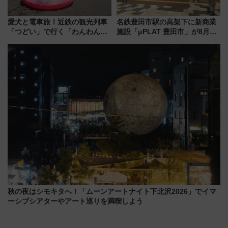
愛犬と電車旅！近鉄の観光列車
名鉄豊田市駅の高架下に新商業
「つどい」で行く「わんわん列
施設「μPLAT 豊田市」が8月26
車」第5弾！海辺のBBQも楽し
日開業！全8店舗が出店し街の新
める日帰りツアー
たな玄関口へ
秋の夜はシモキタへ！「ムーンアートナイト下北沢2026」でイマ
ーシブシアターやアート巡りを満喫しよう