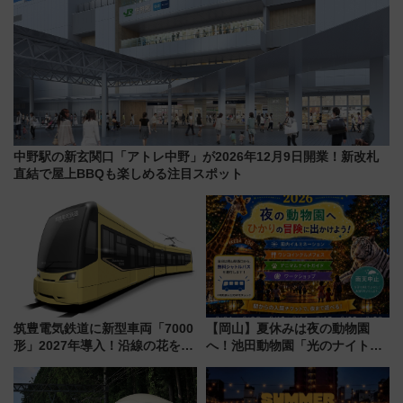
中野駅の新玄関口「アトレ中野」が2026年12月9日開業！新改札
直結で屋上BBQも楽しめる注目スポット
筑豊電気鉄道に新型車両「7000
【岡山】夏休みは夜の動物園
形」2027年導入！沿線の花をイ
へ！池田動物園「光のナイトズ
メージしたイエローを採用 車
ー2026」で光と動物が彩る特別
内は落ち着いたゆとりある空間
な夜
に