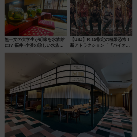
り方は？
く！9月13日「京都の鉄道満喫
ツアー」開催
無一文の大学生が町家を水族館
【USJ】R-15指定の極限恐怖！
に!? 福井･小浜の珍しい水族
新アトラクション「『バイオハ
館、世界に一つだけの塗り箸制
ザード レクイエム』 ザ・ダイ
作体験、鯖街道の御食国など 小
ブ」今秋登場 ―予測不能の恐
浜観光レポ 第2弾
怖に泣き叫べ―