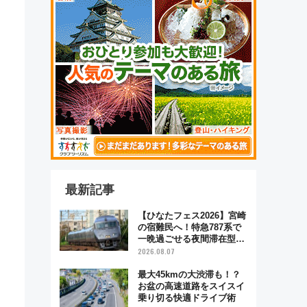
最新記事
【ひなたフェス2026】宮崎
の宿難民へ！特急787系で
一晩過ごせる夜間滞在型イ
ベント「スワローおひさ
2026.08.07
ま」が救世主に？
最大45kmの大渋滞も！？
お盆の高速道路をスイスイ
乗り切る快適ドライブ術