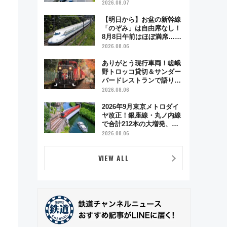
2026.08.07
【明日から】お盆の新幹線
「のぞみ」は自由席なし！
8月8日午前はほぼ満席…で
も数時間ズラせば空きが見
2026.08.06
つかることも 混雑避ける
「空席」探しのコツ
ありがとう現行車両！嵯峨
野トロッコ貸切＆サンダー
バードレストランで語り合
う秋の京都 斉藤雪乃＆福
2026.08.06
原トシヒロと行く！9月13
日「京都の鉄道満喫ツア
2026年9月東京メトロダイ
ー」開催
ヤ改正！銀座線・丸ノ内線
で合計212本の大増発、混
雑緩和に期待
2026.08.06
VIEW ALL