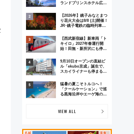
ランドプリンスホテル広島
のフォトウエディング＆カ
ジュアルパーティープラン
【2026年】銚子みなとまつ
り花火大会は8/8 (土)開催！
JR･銚子電鉄の臨時列車や
定
アクセス情報、利根川に咲
く8,000発の大迫力＆屋台
【西武新宿線】新車両「ト
。
を満喫
キイロ」2027年春運行開
始！田無・新所沢にも停
車 2028年春には「第2
弾」も
9月10日オープンの直結ビ
ル「ekubo京成」誕生で、
スカイライナーも停まる巨
大ハブ駅・新鎌ヶ谷はどう
変わる？ 全テナント情報も
猛暑の夏こそトルコへ！
公開！
「クールケーション」で巡
る黒海沿岸やエーゲ海の避
暑リゾート 関連検索数が
前年比237％増、ナショジ
オも認める『2026年に訪れ
VIEW ALL
るべき世界の旅先』