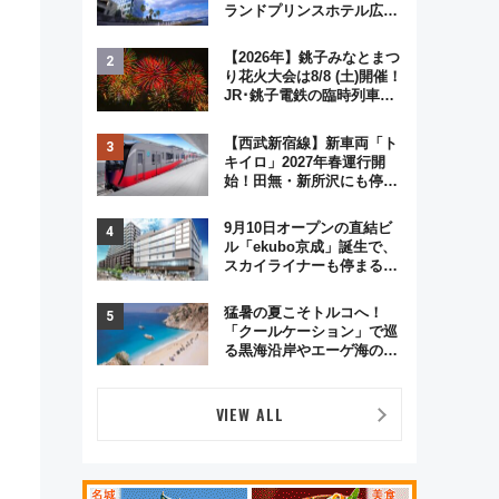
ランドプリンスホテル広島
のフォトウエディング＆カ
ジュアルパーティープラン
【2026年】銚子みなとまつ
り花火大会は8/8 (土)開催！
JR･銚子電鉄の臨時列車や
アクセス情報、利根川に咲
く8,000発の大迫力＆屋台
【西武新宿線】新車両「ト
を満喫
キイロ」2027年春運行開
始！田無・新所沢にも停
車 2028年春には「第2
弾」も
9月10日オープンの直結ビ
ル「ekubo京成」誕生で、
スカイライナーも停まる巨
大ハブ駅・新鎌ヶ谷はどう
変わる？ 全テナント情報も
猛暑の夏こそトルコへ！
公開！
「クールケーション」で巡
る黒海沿岸やエーゲ海の避
暑リゾート 関連検索数が
前年比237％増、ナショジ
オも認める『2026年に訪れ
VIEW ALL
るべき世界の旅先』