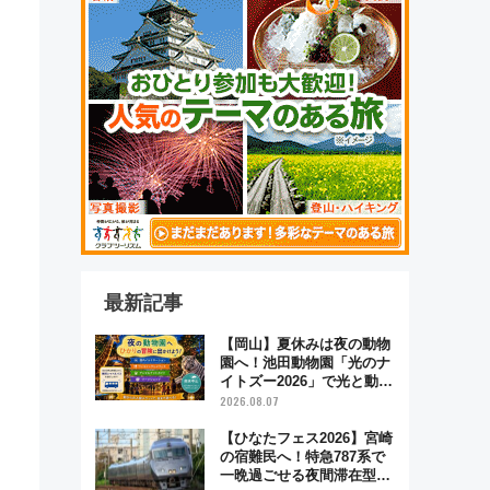
最新記事
【岡山】夏休みは夜の動物
園へ！池田動物園「光のナ
イトズー2026」で光と動物
が彩る特別な夜
2026.08.07
【ひなたフェス2026】宮崎
の宿難民へ！特急787系で
一晩過ごせる夜間滞在型イ