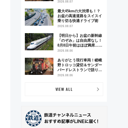
ベント「スワローおひさ
2026.08.07
ま」が救世主に？
最大45kmの大渋滞も！？
お盆の高速道路をスイスイ
乗り切る快適ドライブ術
2026.08.07
【明日から】お盆の新幹線
「のぞみ」は自由席なし！
8月8日午前はほぼ満席…で
も数時間ズラせば空きが見
2026.08.06
つかることも 混雑避ける
「空席」探しのコツ
ありがとう現行車両！嵯峨
野トロッコ貸切＆サンダー
バードレストランで語り合
う秋の京都 斉藤雪乃＆福
2026.08.06
原トシヒロと行く！9月13
日「京都の鉄道満喫ツア
VIEW ALL
ー」開催