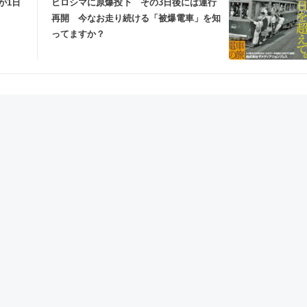
が1日
ヒロシマに原爆投下 その3日後には運行
再開 今なお走り続ける「被爆電車」を知
ってますか？