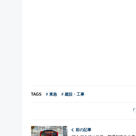
TAGS
# 東急
# 建設・工事
「
前の記事