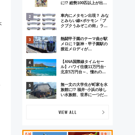
に!? 総勢100匹以上が出現
「レジェンドリサーチ」本
格謎解き・グッズ情報まと
車内にメタモン出現？ みな
め
とみらい線×ポケモン「ブ
木
クブクうみぞこの街」ラッ
ピング電車が運行開始に！
この夏は直通列車で横浜
熱闘甲子園のテーマ曲が駅
へ！
メロに？阪神・甲子園駅の
接近メロディが
Vaundy「かげろう」×向谷
実アレンジの特別仕様へ、
【ANA国際線タイムセー
8月5日始発から
ル】ハワイ往復11万円台･
北京5万円台～、憧れのビ
ジネスクラスも！来春の
GW旅行まで狙える激アツ
れ
無一文の大学生が町家を水
路線まとめ（8/10まで）
族館に!? 福井･小浜の珍し
い水族館、世界に一つだけ
の塗り箸制作体験、鯖街道
の御食国など 小浜観光レポ
第2弾
VIEW ALL