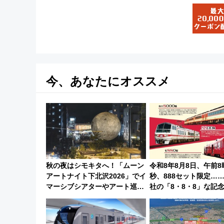
今、あなたにオススメ
秋の夜はシモキタへ！「ムーン
令和8年8月8日、午前8
アートナイト下北沢2026」でイ
秒、888セット限定…
マーシブシアターやアート巡り
社の「8・8・8」な記
を満喫しよう
たち