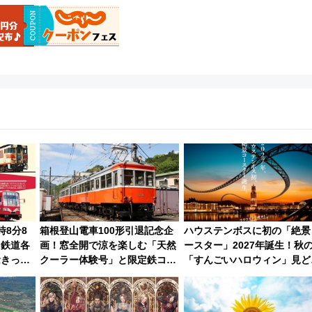
時8分8
箱根登山電車100形引退記念企
ハウステンボスに初の「絶景
…鉄道各
画！窓全開で涼を楽しむ「天然
ースター」2027年誕生！秋
念きっぷ
クーラー体験号」と限定鉄コレ
「すんごいハロウィン」見ど
発売
ろも一挙紹介