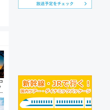
コ
の
こ