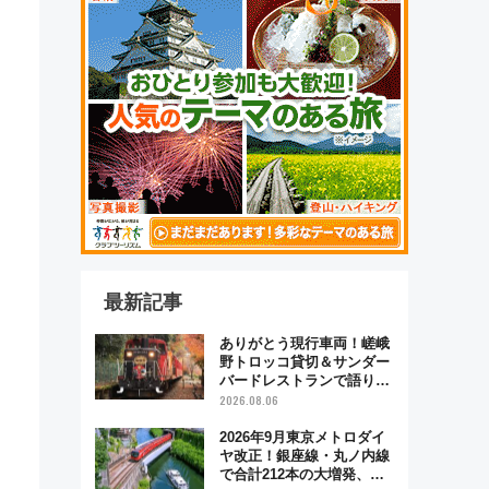
最新記事
ありがとう現行車両！嵯峨
野トロッコ貸切＆サンダー
バードレストランで語り合
う秋の京都 斉藤雪乃＆福
2026.08.06
原トシヒロと行く！9月13
日「京都の鉄道満喫ツア
2026年9月東京メトロダイ
ー」開催
ヤ改正！銀座線・丸ノ内線
で合計212本の大増発、混