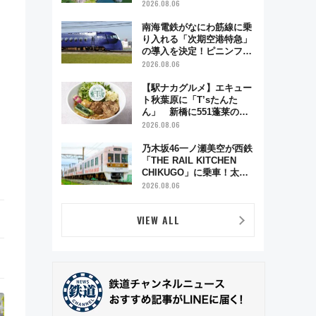
雑緩和に期待
2026.08.06
南海電鉄がなにわ筋線に乗
り入れる「次期空港特急」
の導入を決定！ピニンファ
リーナによる日本初の鉄道
2026.08.06
デザイン
【駅ナカグルメ】エキュー
ト秋葉原に「T’sたんた
ん」 新橋に551蓬莱の
DNAを継ぐ「東京豚饅」、
2026.08.06
オムライス専門店「肉とた
まご」新グルメ続々登場！
乃木坂46一ノ瀬美空が西鉄
【2026年8月】
「THE RAIL KITCHEN
CHIKUGO」に乗車！太宰
府･柳川を巡る福岡観光列
2026.08.06
車の魅力と予約攻略ガイド
VIEW ALL