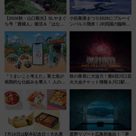
【2026秋・山口観光】SLやまぐ
小松島港まつり2026にブルーイ
ち号「貴婦人」復活＆「はなあ
ンパルス飛来！JR四国の臨時ダ
かり」初走行区間も！山口DCの
イヤや駐車場予約を徹底解説
注目観光列車まとめ きっぷの取
り方は？
「うまいこと考えた」富士急が
秋の夜長に大迫力！第6回川口花
画期的な仕組みを導入！ 人のか
火大会チケット情報＆川口駅か
わりにスマホが並ぶ「分身く
らのアクセスガイド
ん」始動
7月16日は駅弁記念日！大丸東
星野リゾート広島初進出！「界