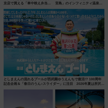
京店で買える「車中映え弁当」
宮島」のインフィニティ温泉と
フェア【2026年夏】
古式サウナ「石風呂」を大解剖
宿泊料金・アクセスは？（2026
年7月23日開業）
としまえんの流れるプールが西武園ゆうえんちで復活!? 100周年
記念企画＆「春日のうん○スライダー」に注目 2026年夏は所沢へ
遊びに行こう