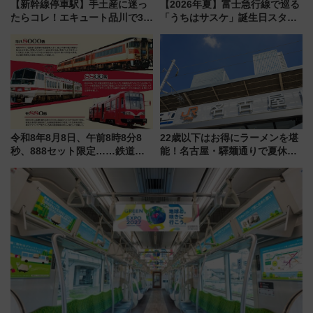
【新幹線停車駅】手土産に迷っ
【2026年夏】富士急行線で巡る
たらコレ！エキュート品川で3年
「うちはサスケ」誕生日スタン
連続売上1位を獲得した定番手土
プラリー！富士急ハイランド限
産スイーツとは？
定グルメ＆グッズ徹底ガイド
令和8年8月8日、午前8時8分8
22歳以下はお得にラーメンを堪
秒、888セット限定……鉄道各
能！名古屋・驛麺通りで夏休み
社の「8・8・8」な記念きっぷ
限定「U22応援割り」が7月21日
たち
よりスタート