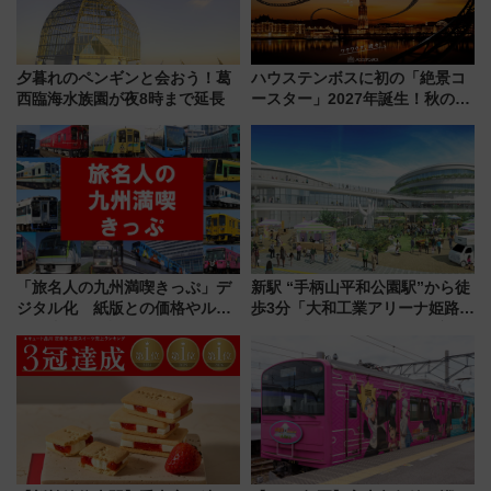
夕暮れのペンギンと会おう！葛
ハウステンボスに初の「絶景コ
西臨海水族園が夜8時まで延長
ースター」2027年誕生！秋の
「すんごいハロウィン」見どこ
ろも一挙紹介
「旅名人の九州満喫きっぷ」デ
新駅 “手柄山平和公園駅”から徒
ジタル化 紙版との価格やルー
歩3分「大和工業アリーナ姫路」
ルの違いを解説
10月開業！Novelbright公演 や
大相撲巡業など 豪華イベントと
アクセス