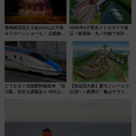
葛飾納涼花火大会2026は2万発
2026年9月東京メトロダイヤ改
＆ドローンショーも！ 北総線を
正！銀座線・丸ノ内線で合計
使った穴場アクセスや臨時列
212本の大増発、混雑緩和に期
車、観覧スポット情報と周辺観
待
光まとめ（7/28開催）
どうなる？北陸新幹線延伸 「桂
【気仙沼大島】新モノレールで
川案」決定も課題あり SNS上の
山頂へ！絶景の「亀山テラス
声は
360°」が7月19日オープン、休
暇村のお得な日帰りプランも登
場