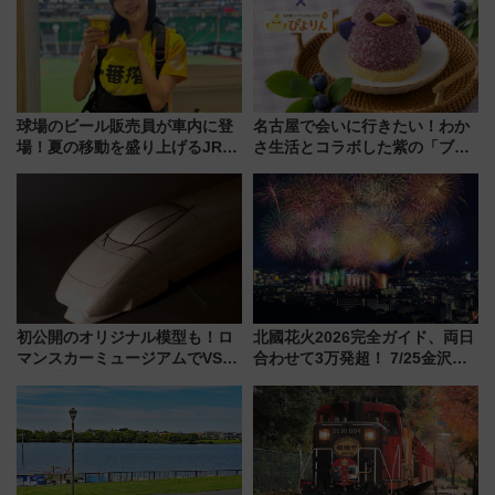
球場のビール販売員が車内に登
名古屋で会いに行きたい！わか
場！夏の移動を盛り上げるJR九
さ生活とコラボした紫の「ブル
州「ビール新幹線」7月31日・8
ーベリーぴよりん」期間限定販
月7日限定 ソフトバンクホーク
売
スとコラボ
初公開のオリジナル模型も！ロ
北國花火2026完全ガイド、両日
マンスカーミュージアムでVSE
合わせて3万発超！ 7/25金沢大
の設計秘話に迫る企画展が7月
会・8/1川北大会の2つの花火大
15日スタート
会の日程・アクセス・観覧席ま
とめ（石川県）