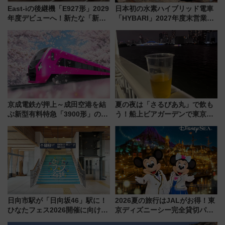
East-iの後継機「E927形」2029
日本初の水素ハイブリッド電車
年度デビューへ！新たな「新幹
「HYBARI」2027年度末営業運
線専用検測車」の性能を徹底解
転へ 鉄道・発電・まちづくり
説【JR東日本】
で水素利活用が加速
京成電鉄が押上～成田空港を結
夏の夜は「さるびあ丸」で飲も
ぶ新型有料特急「3900形」のコ
う！船上ビアガーデンで東京湾
ンセプト・デザイン公開 愛称
の夜景を眺めながら軽く一
募集も実施
杯……工場直送生ビールや島グ
ルメが美味い
日向市駅が「日向坂46」駅に！
2026夏の旅行はJALがお得！東
ひなたフェス2026開催に向けJR
京ディズニーシー完全貸切パー
九州が記念きっぷや臨時列車で
ティー招待券が当たるキャンペ