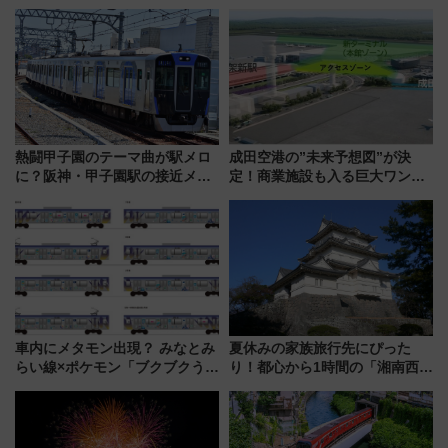
熱闘甲子園のテーマ曲が駅メロ
成田空港の”未来予想図”が決
に？阪神・甲子園駅の接近メロ
定！商業施設も入る巨大ワンタ
ディがVaundy「かげろう」×向
ーミナル、京成の高架新駅整備
谷実アレンジの特別仕様へ、8月
で新型特急が品川･羽田とを結
5日始発から
ぶ！ JR空港駅は2面3線化！
車内にメタモン出現？ みなとみ
夏休みの家族旅行先にぴった
らい線×ポケモン「ブクブクうみ
り！都心から1時間の「湘南西エ
ぞこの街」ラッピング電車が運
リア」満喫ガイド 鎌倉・江の
行開始に！ この夏は直通列車で
島とは異なる魅力を持つ今夏の
横浜へ！
注目スポット