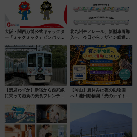
大阪・関西万博公式キャラクタ
北九州モノレール、新型車両導
ー「ミャクミャク」ピンバッジ
入へ 今日からデザイン総選挙
新登場！関西の駅構内などで7月
始まる
中旬発売
【残席わずか】新宿から西武線
【岡山】夏休みは夜の動物園
に乗って滋賀の美食フレンチを
へ！池田動物園「光のナイトズ
堪能？ 大人気レストラン列車
ー2026」で光と動物が彩る特別
「52席の至福」で味わう近江牛
な夜
や伝統文化の特別コラボ