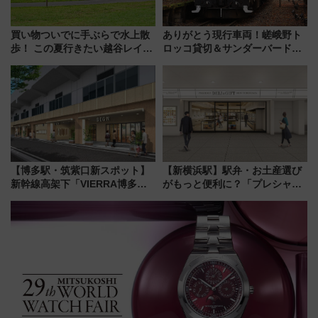
買い物ついでに手ぶらで水上散
ありがとう現行車両！嵯峨野ト
歩！ この夏行きたい越谷レイク
ロッコ貸切＆サンダーバードレ
タウンの新たな水辺の憩いエリ
ストランで語り合う秋の京都
ア「LAKESIDE PARK」（埼玉
斉藤雪乃＆福原トシヒロと行
県越谷市）
く！9月13日「京都の鉄道満喫
ツアー」開催
【博多駅・筑紫口新スポット】
【新横浜駅】駅弁・お土産選び
新幹線高架下「VIERRA博多テ
がもっと便利に？「プレシャス
ラス」が9/18開業！九州初出店
デリ＆ギフト新横浜」がオープ
など注目の全6店舗 「博多活憩
ン 場所や営業時間・限定弁当
通り」も一新
を紹介