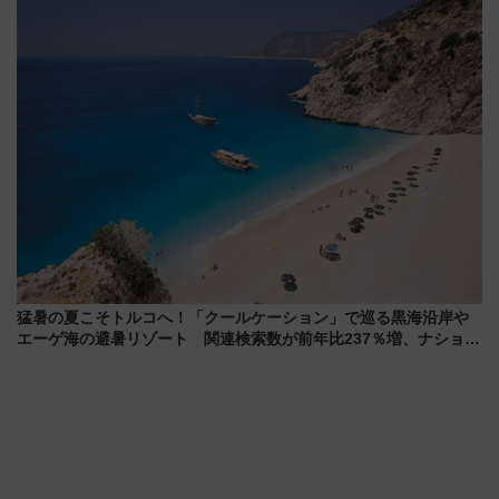
全力応援 夜行列車「ドリーム
ーン始まる 条件は「夏の国内
おひさま号」も走る
線に2回搭乗」
猛暑の夏こそトルコへ！「クールケーション」で巡る黒海沿岸や
エーゲ海の避暑リゾート 関連検索数が前年比237％増、ナショジ
オも認める『2026年に訪れるべき世界の旅先』