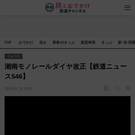
TOP
おでかけ
花火
青春18きっぷ
新型車両
きっぷ
駅･街 再
ニュース
湘南モノレールダイヤ改正【鉄道ニュー
ス546】
2016.05.20 21:05