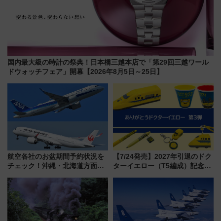
国内最大級の時計の祭典！日本橋三越本店で「第29回三越ワール
ドウォッチフェア」開幕【2026年8月5日～25日】
航空各社のお盆期間予約状況を
【7/24発売】2027年引退のドク
チェック！沖縄・北海道方面は
ターイエロー（T5編成）記念グ
予約急増中、いまから狙うべき
ッズ7種が登場！ 新幹線車内放
日は？
送の目覚まし時計など通販・販
売店舗まとめ