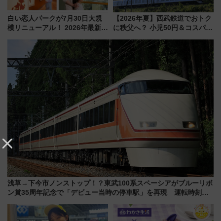
白い恋人パークが7月30日大規
【2026年夏】西武鉄道でおトク
模リニューアル！ 2026年最新の
に秩父へ？ 小児50円＆コスパ最
新エリア・工場見学の見どころ
強きっぷで「安・近・短」な家
と料金・アクセスを徹底解説
族旅行！ 深夜の正丸トンネル探
（札幌市）
検や特急ラビューも
浅草→下今市ノンストップ！？東武100系スペーシアがブルーリボ
ン賞35周年記念で「デビュー当時の停車駅」を再現 運転時刻や
特急券の買い方を紹介