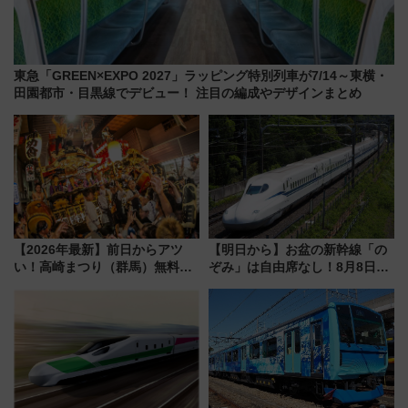
東急「GREEN×EXPO 2027」ラッピング特別列車が7/14～東横・
田園都市・目黒線でデビュー！ 注目の編成やデザインまとめ
【2026年最新】前日からアツ
【明日から】お盆の新幹線「の
い！高崎まつり（群馬）無料観
ぞみ」は自由席なし！8月8日午
覧エリアから初開催100人みこ
前はほぼ満席…でも数時間ズラ
しまで
せば空きが見つかることも 混
雑避ける「空席」探しのコツ