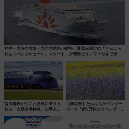
神戸・大分や大阪・志布志航路が破格！夏休み限定の「さんふら
わあスペシャルセール」スタート 夕朝食ビュッフェ付きで快適
な船旅はいかが？
南海電鉄がなにわ筋線に乗り入
【群馬県】たんばらラベンダー
れる「次期空港特急」の導入を
パーク「約3万株のラベンダー」
決定！ピニンファリーナによる
が見頃！新幹線＆無料送迎バス
日本初の鉄道デザイン
で都心から約1時間半で夏の絶景
を！