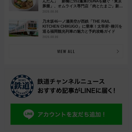
んたん」 新橋に551蓬莱のDNAを継ぐ「東京
豚饅」、オムライス専門店「肉とたまご」新グ
ルメ続々登場！【2026年8月】
2026.08.06
乃木坂46一ノ瀬美空が西鉄「THE RAIL
KITCHEN CHIKUGO」に乗車！太宰府･柳川を
巡る福岡観光列車の魅力と予約攻略ガイド
2026.08.06
VIEW ALL