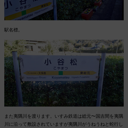
駅名標。
また夷隅川を渡ります。いすみ鉄道は総元〜国吉間を夷隅
川に沿って敷設されていますが夷隅川がうねうねと蛇行し