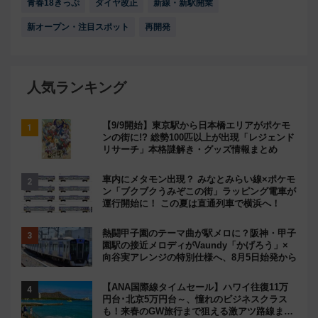
青春18きっぷ
ダイヤ改正
新線・新駅開業
新オープン・注目スポット
再開発
人気ランキング
【9/9開始】東京駅から日本橋エリアがポケモ
ンの街に!? 総勢100匹以上が出現「レジェンド
リサーチ」本格謎解き・グッズ情報まとめ
車内にメタモン出現？ みなとみらい線×ポケモ
ン「ブクブクうみぞこの街」ラッピング電車が
運行開始に！ この夏は直通列車で横浜へ！
熱闘甲子園のテーマ曲が駅メロに？阪神・甲子
園駅の接近メロディがVaundy「かげろう」×
向谷実アレンジの特別仕様へ、8月5日始発から
【ANA国際線タイムセール】ハワイ往復11万
円台･北京5万円台～、憧れのビジネスクラス
も！来春のGW旅行まで狙える激アツ路線まと