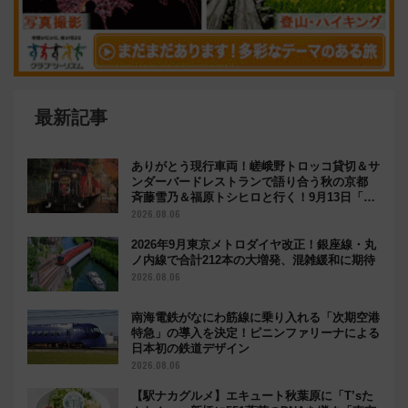
最新記事
ありがとう現行車両！嵯峨野トロッコ貸切＆サ
ンダーバードレストランで語り合う秋の京都
斉藤雪乃＆福原トシヒロと行く！9月13日「京
都の鉄道満喫ツアー」開催
2026.08.06
2026年9月東京メトロダイヤ改正！銀座線・丸
ノ内線で合計212本の大増発、混雑緩和に期待
2026.08.06
南海電鉄がなにわ筋線に乗り入れる「次期空港
特急」の導入を決定！ピニンファリーナによる
日本初の鉄道デザイン
2026.08.06
【駅ナカグルメ】エキュート秋葉原に「T’sた