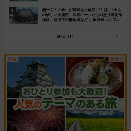
め（8/10まで）
無一文の大学生が町家を水族館に!? 福井･小浜
の珍しい水族館、世界に一つだけの塗り箸制作
体験、鯖街道の御食国など 小浜観光レポ 第2
弾
VIEW ALL