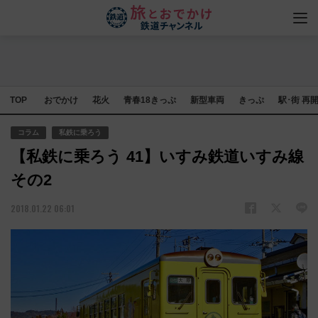
TOP
おでかけ
花火
青春18きっぷ
新型車両
きっぷ
駅･街 再
コラム
私鉄に乗ろう
【私鉄に乗ろう 41】いすみ鉄道いすみ線
その2
2018.01.22 06:01