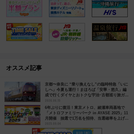
オススメ記事
京都〜奈良に “乗り換えなし”の臨時特急「いに
しへ」今夏も運行！まほろば「安寧・悠久」編
成で行くダイヤとおトクな宇治･古都巡り旅ガイ
2026.06.15
ド
6年ぶりに復活！東京メトロ、綾瀬車両基地で
「メトロファミリーパーク in AYASE 2025」11
月開催 抽選で1万名を招待、当選確率を上げる
2025.09.04
コツは？