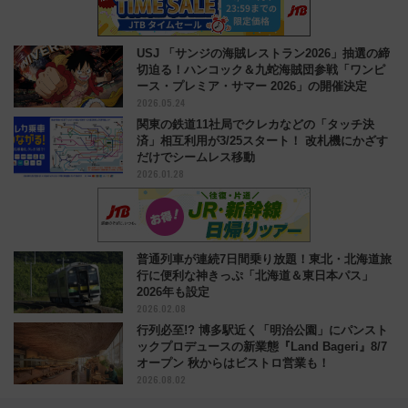
USJ 「サンジの海賊レストラン2026」抽選の締
切迫る！ハンコック＆九蛇海賊団参戦「ワンピ
ース・プレミア・サマー 2026」の開催決定
2026.05.24
関東の鉄道11社局でクレカなどの「タッチ決
済」相互利用が3/25スタート！ 改札機にかざす
だけでシームレス移動
2026.01.28
普通列車が連続7日間乗り放題！東北・北海道旅
行に便利な神きっぷ「北海道＆東日本パス」
2026年も設定
2026.02.08
行列必至!? 博多駅近く「明治公園」にパンスト
ックプロデュースの新業態『Land Bageri』8/7
オープン 秋からはビストロ営業も！
2026.08.02