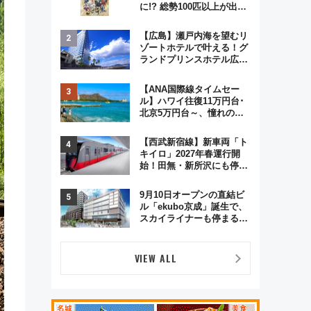
に!? 総勢100匹以上が出現
「レジェンドリサーチ」本
格謎解き・グッズ情報まと
【広島】瀬戸内海を望むリ
め
ゾートホテルで叶える！グ
ランドプリンスホテル広島
のフォトウエディング＆カ
ジュアルパーティープラン
【ANA国際線タイムセー
ル】ハワイ往復11万円台･
北京5万円台～、憧れのビ
ジネスクラスも！来春の
GW旅行まで狙える激アツ
【西武新宿線】新車両「ト
路線まとめ（8/10まで）
キイロ」2027年春運行開
始！田無・新所沢にも停
車 2028年春には「第2
弾」も
9月10日オープンの直結ビ
ル「ekubo京成」誕生で、
スカイライナーも停まる巨
大ハブ駅・新鎌ヶ谷はどう
変わる？ 全テナント情報も
公開！
VIEW ALL