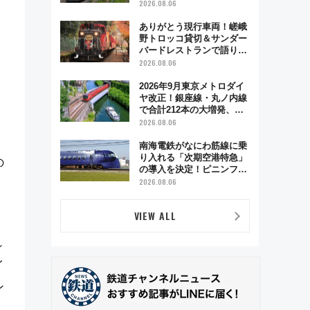
も数時間ズラせば空きが見
2026.08.06
つかることも 混雑避ける
「空席」探しのコツ
ありがとう現行車両！嵯峨
野トロッコ貸切＆サンダー
バードレストランで語り合
う秋の京都 斉藤雪乃＆福
2026.08.06
原トシヒロと行く！9月13
日「京都の鉄道満喫ツア
2026年9月東京メトロダイ
ー」開催
ヤ改正！銀座線・丸ノ内線
で合計212本の大増発、混
雑緩和に期待
2026.08.06
南海電鉄がなにわ筋線に乗
り入れる「次期空港特急」
の
の導入を決定！ピニンファ
リーナによる日本初の鉄道
2026.08.06
デザイン
VIEW ALL
れ
イ
ン