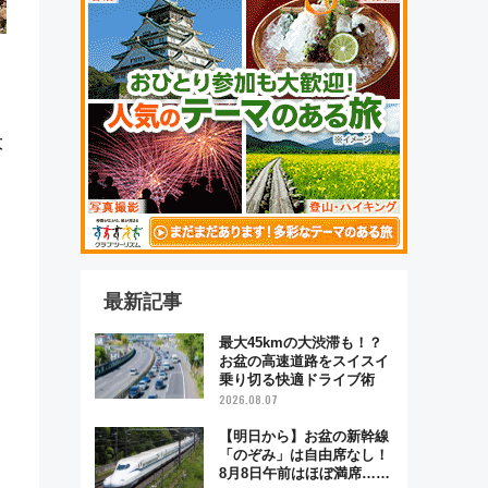
大
最新記事
最大45kmの大渋滞も！？
お盆の高速道路をスイスイ
乗り切る快適ドライブ術
2026.08.07
【明日から】お盆の新幹線
「のぞみ」は自由席なし！
8月8日午前はほぼ満席…で