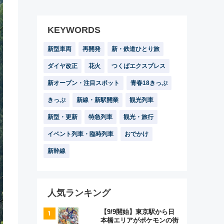
KEYWORDS
新型車両
再開発
新・鉄道ひとり旅
ダイヤ改正
花火
つくばエクスプレス
新オープン・注目スポット
青春18きっぷ
きっぷ
新線・新駅開業
観光列車
新型・更新
特急列車
観光・旅行
イベント列車・臨時列車
おでかけ
新幹線
人気ランキング
【9/9開始】東京駅から日
本橋エリアがポケモンの街