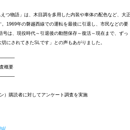
んえつ物語」は、木目調を多用した内装や車体の配色など、大
。1969年の磐越西線での運転を最後に引退し、市民などの要
物語号は、現役時代～引退後の動態保存～復活～現在まで、ずっ
大切にされてきたSLです」との声もあがりました。
─────
査概要
─────
ジン）購読者に対してアンケート調査を実施
sl/