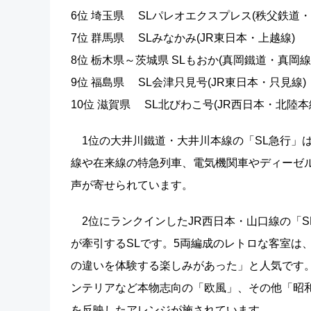
6位 埼玉県 SLパレオエクスプレス(秩父鉄
7位 群馬県 SLみなかみ(JR東日本・上
8位 栃木県～茨城県 SLもおか(真岡鐵道
9位 福島県 SL会津只見号(JR東日本・只
10位 滋賀県 SL北びわこ号(JR西日本・北
1位の大井川鐵道・大井川本線の「SL急行」は
線や在来線の特急列車、電気機関車やディーゼ
声が寄せられています。
2位にランクインしたJR西日本・山口線の「S
が牽引するSLです。5両編成のレトロな客室は
の違いを体験する楽しみがあった」と人気です
ンテリアなど本物志向の「欧風」、その他「昭
を反映したアレンジが施されています。