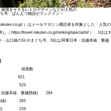
動、旅情をそそるレトロデザインなどが人気の
ち号、ばんえつ物語がランクイン –
el.rakuten.co.jp/ ）はメールマガジン購読者を対象とした「人気の
ravel.rakuten.co.jp/ranking/special/sl/ ）、1位は
本・山口線のSLやまぐち号、3位はJR東日本・信越本線、磐越
】
車）名 得票数
本線) 921
口線) 523
本・信越本線、磐越西線) 284
肥薩線) 283
本線) 234