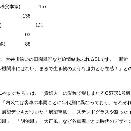
道・秩父本線) 157
越線) 136
・真岡線) 131
見線) 103
陸本線) 88
、大井川沿いの田園風景など旅情緒あふれるSLです。「新幹
ル機関車にはない、まるで生き物のような迫力と存在感！」と
Lやまぐち号」は、「貴婦人」の愛称で親しまれるC57形1号機
、「内装では客車の車両ごとに年代別に異なっており、それぞ
。展望デッキがついた「展望車風」、ステンドグラスや凝った
和風」、「明治風」「大正風」など各車両ごとに時代のデザイ