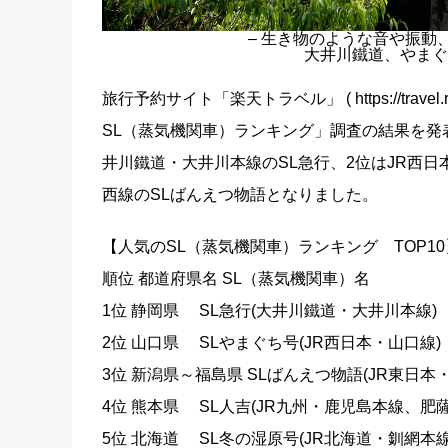
– 生き物のような音や振
大井川鐵道、やまぐ
旅行予約サイト「楽天トラベル」 ( https://trav
SL（蒸気機関車）ランキング」調査の結果を発表し（ https://t
井川鐵道・大井川本線のSL急行、2位はJR西日
西線のSLばんえつ物語となりました。
【人気のSL（蒸気機関車）ランキング TOP10
順位 都道府県名 SL（蒸気機関
1位 静岡県 SL急行(大井川鐵道・大井川
2位 山口県 SLやまぐち号(JR西日本・山
3位 新潟県～福島県 SLばんえつ物語(JR東日
4位 熊本県 SL人吉(JR九州・鹿児島本線、
5位 北海道 SL冬の湿原号(JR北海道・釧網