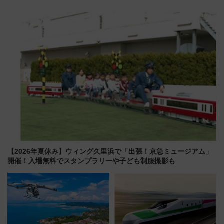
成川通都心アクセス道路」が7月
適ドライブ術
から本格着工、延長4.8km整備
事業の全貌
【2026年夏休み】ウィング久里浜で「出張！京急ミュージアム」
開催！入場無料でスタンプラリーや子ども制服撮影も