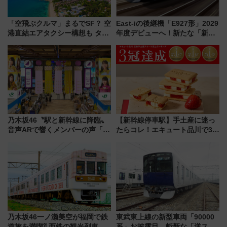
「空飛ぶクルマ」まるでSF？ 空
East-iの後継機「E927形」2029
港直結エアタクシー構想も タイ
年度デビューへ！新たな「新幹
で検証
線専用検測車」の性能を徹底解
説【JR東日本】
乃木坂46〝駅と新幹線に降臨〟
【新幹線停車駅】手土産に迷っ
音声ARで響くメンバーの声「真
たらコレ！エキュート品川で3年
夏の全国ツアー2026」
連続売上1位を獲得した定番手土
産スイーツとは？
乃木坂46一ノ瀬美空が福岡で鉄
東武東上線の新型車両「90000
道旅を満喫⁈ 西鉄の観光列車
系」お披露目 斬新な「逆スラ