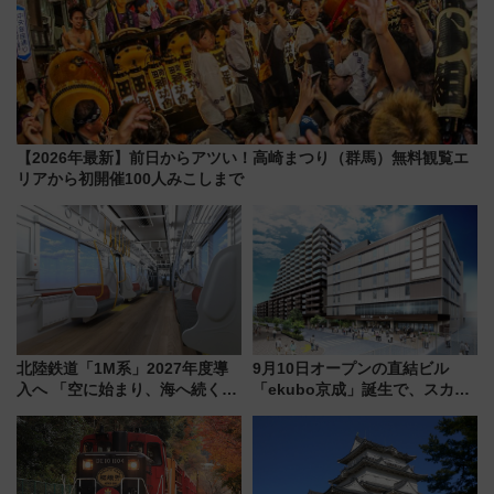
【2026年最新】前日からアツい！高崎まつり（群馬）無料観覧エ
リアから初開催100人みこしまで
北陸鉄道「1M系」2027年度導
9月10日オープンの直結ビル
入へ 「空に始まり、海へ続く」
「ekubo京成」誕生で、スカイ
白山比咩神社をモチーフにした
ライナーも停まる巨大ハブ駅・
神秘的なデザイン
新鎌ヶ谷はどう変わる？ 全テナ
ント情報も公開！