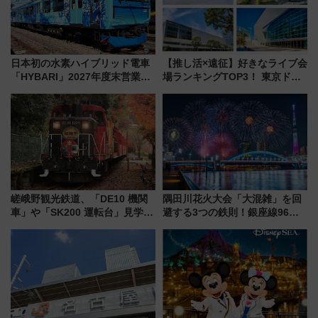
日本初の水素ハイブリッド電車
【推し活×遠征】好きなライブ会
「HYBARI」2027年度末営業運
場ランキングTOP3！ 東京ドー
転へ 鉄道・発電・まちづくり
ムや大阪城ホールが選ばれる理
で水素利活用が加速
由と交通アクセス術、ライブ会
場に何を求める？
嵯峨野観光鉄道、「DE10 機関
隅田川花火大会「大混雑」を回
車」や「SK200 運転台」見学ツ
避する3つの鉄則！銀座線96本
アーを開催！ ラストランイベン
増発･浅草線臨時ダイヤ･スカイ
トの一環で激レア体験できちゃ
ツリー駅の規制まとめ 7/25開催
うかも 参加方法やスケジュール
（2026年）
をご紹介