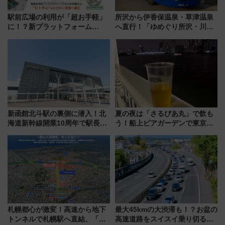
駅前広場の利用が「超お手軽」
所沢から伊香保温泉・草津温泉
に！？新プラットフォーム
へ直行！「ゆめぐり所沢・川越
「HirakeBA」8月3日始動、ス
号」で群馬の温泉旅をもっと気
マホで簡単申請 物販や演奏会な
軽に 運行ダイヤ・運賃を解説
どに【JR東日本】
新函館北斗駅の裏側に潜入！北
夏の夜は「さるびあ丸」で飲も
海道新幹線開業10周年で駅長
う！船上ビアガーデンで東京湾
室・地下通路など公開イベン
の夜景を眺めながら軽く一
ト 参加方法や体験内容を紹介
杯……工場直送生ビールや島グ
ルメが美味い
札幌都心が激変！高速から地下
最大45kmの大渋滞も！？お盆の
トンネルで札幌駅へ直結、「創
高速道路をスイスイ乗り切る快