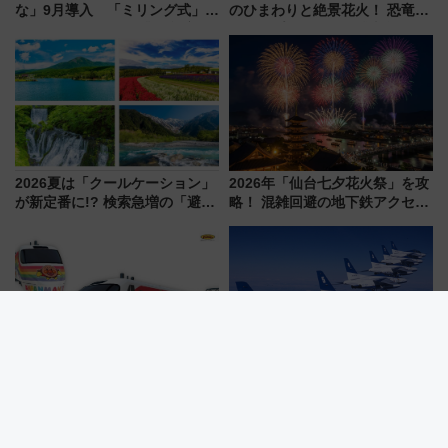
な」9月導入 「ミリング式」採
のひまわりと絶景花火！ 恐竜や
用でメンテナンス作業を効率
ドッグプールなど三浦半島の日
化！安全性や乗り心地の向上に
帰りお出かけ最新情報（2026年
貢献するだけでなく、全線区で
7月17日～開催）
活躍するための仕組みも
2026夏は「クールケーション」
2026年「仙台七夕花火祭」を攻
が新定番に!? 検索急増の「避暑
略！ 混雑回避の地下鉄アクセス
地ランキングTOP5」。涼しさ
からまだ買える有料席情報、花
と移動を楽しむ、電車で行くお
火前に楽しむ仙台観光ルートま
すすめ観光情報も
で解説！
【JR四国】予讃線8000系アンパ
小松島港まつり2026にブルーイ
ンマン列車がリニューアル！内
ンパルス飛来！JR四国の臨時ダ
外装デザイン公開 デビューは
イヤや駐車場予約を徹底解説
今年12月