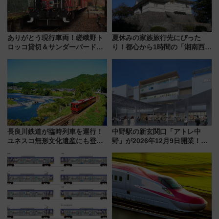
ありがとう現行車両！嵯峨野ト
夏休みの家族旅行先にぴった
ロッコ貸切＆サンダーバードレ
り！都心から1時間の「湘南西エ
ストランで語り合う秋の京都
リア」満喫ガイド 鎌倉・江の
斉藤雪乃＆福原トシヒロと行
島とは異なる魅力を持つ今夏の
く！9月13日「京都の鉄道満喫
注目スポット
ツアー」開催
長良川鉄道が臨時列車を運行！
中野駅の新玄関口「アトレ中
ユネスコ無形文化遺産にも登録
野」が2026年12月9日開業！新
された「郡上おどり」楽しむ人
改札直結で屋上BBQも楽しめる
に 乗車には予約が必要
注目スポット