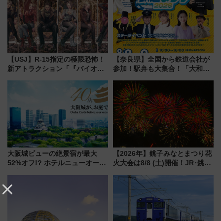
覧席情報まで徹底解説
【USJ】R-15指定の極限恐怖！
【奈良県】全国から鉄道会社が
新アトラクション「『バイオハ
参加！駅弁も大集合！「大和鉄
ザード レクイエム』 ザ・ダイ
道まつり2026」が8月8日・9日
ブ」今秋登場 ―予測不能の恐
に開催決定
怖に泣き叫べ―
大阪城ビューの絶景宿が最大
【2026年】銚子みなとまつり花
52%オフ!? ホテルニューオータ
火大会は8/8 (土)開催！JR･銚子
ニ大阪の40周年「夏のタイムセ
電鉄の臨時列車やアクセス情
ール」で秋の関西旅を豪華にす
報、利根川に咲く8,000発の大迫
る方法（8月20日まで！）
力＆屋台を満喫