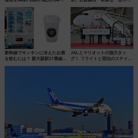
「THE RAIL KITCHEN
ント式」の先頭形状と明るく開
CHIKUGO」で巡る福岡･太宰
放的な車内空間に注目、デビュ
府･柳川の旅！YouTubeが公開
ーは9月
に
新幹線でキンキンに冷えたお酒
JALとマリオットの強力タッ
を飲むには？ 新大阪駅27番線ホ
グ！ フライトと宿泊のステイタ
ームに登場した完全キャッシュ
スマッチでFLY ON ポイントや
レス「カップ氷」専用自販機が
上級会員資格を効率よく獲得す
話題！
る方法を解説