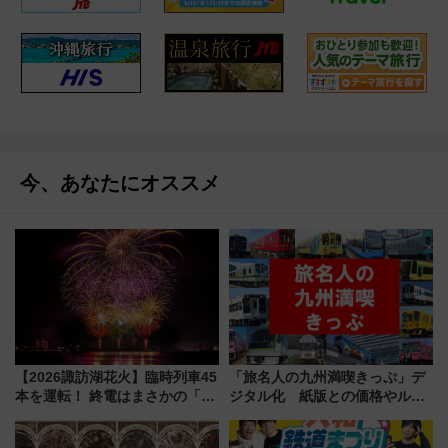
今、あなたにオススメ
【2026諏訪湖花火】臨時列車45
「旅名人の九州満喫きっぷ」デ
本を運転！ 終電はまさかの「0
ジタル化 紙版との価格やルー
時30分発新宿行き」!? 当日のプ
ルの違いを解説
ログラムから交通規制情報、観