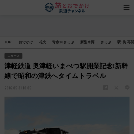
TOP
おでかけ
花火
青春18きっぷ
新型車両
きっぷ
駅･街 再
ニュース
津軽鉄道 奥津軽いまべつ駅開業記念!新幹
線で昭和の津鉄へタイムトラベル
2016.05.31 10:05