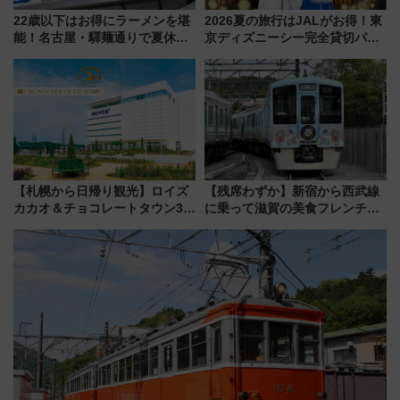
22歳以下はお得にラーメンを堪
2026夏の旅行はJALがお得！東
能！名古屋・驛麺通りで夏休み
京ディズニーシー完全貸切パー
限定「U22応援割り」が7月21日
ティー招待券が当たるキャンペ
よりスタート
ーン始まる 条件は「夏の国内
線に2回搭乗」
【札幌から日帰り観光】ロイズ
【残席わずか】新宿から西武線
カカオ＆チョコレートタウン3周
に乗って滋賀の美食フレンチを
年！ 9月は入場料半額やチョコ
堪能？ 大人気レストラン列車
詰め放題を開催、ロイズタウン
「52席の至福」で味わう近江牛
駅からのアクセスも
や伝統文化の特別コラボ