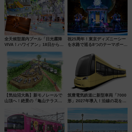
全天候型屋内プール「日光霧降
祝25周年！東京ディズニーシー
VIVA！ハワイアン」18日から営
を水路で巡る8つのテーマポート
業開始 小さなお子様連れのフ
と限定デコレーションを解説
ァミリーから大人まで幅広い世
代が一日中楽しる夏のリゾート
を楽しんで
【気仙沼大島】新モノレールで
筑豊電気鉄道に新型車両「7000
山頂へ！絶景の「亀山テラス
形」2027年導入！沿線の花をイ
360°」が7月19日オープン、休
メージしたイエローを採用 車
暇村のお得な日帰りプランも登
内は落ち着いたゆとりある空間
場
に