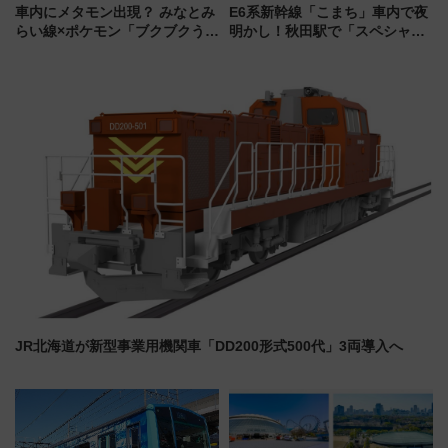
車内にメタモン出現？ みなとみ
E6系新幹線「こまち」車内で夜
らい線×ポケモン「ブクブクうみ
明かし！秋田駅で「スペシャル
ぞこの街」ラッピング電車が運
ナイト」8月開催、料金や予約方
行開始に！ この夏は直通列車で
法は？
横浜へ！
JR北海道が新型事業用機関車「DD200形式500代」3両導入へ