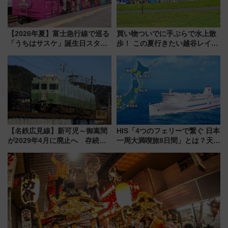
【2026年夏】富士急行線で巡る
買い物ついでに手ぶらで水上散
「うちはサスケ」誕生日スタン
歩！ この夏行きたい越谷レイク
プラリー！富士急ハイランド限
タウンの新たな水辺の憩いエリ
定グルメ＆グッズ徹底ガイド
ア「LAKESIDE PARK」（埼玉
県越谷市）
【名鉄広見線】新可児～御嵩間
HIS「4つのフェリーで繋ぐ 日本
が2029年4月に廃止へ 存続協
一周大満喫旅8日間」とは？天橋
議終了で100年の歴史に幕
立・小樽・日光東照宮など全国
の絶景＆限定グルメを網羅！煩
雑な手続きも不要でお手軽に楽
しめるプランが登場