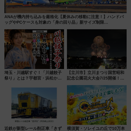
ANAが機内持ち込みを厳格化【夏休みの移動に注意！】ハンドバ
ッグやPCケースも対象の「身の回り品」新サイズ制限
(40×30×20cm)おさらい
埼玉・川越駅すぐ！「川越餃子
【立川市】立川まつり国営昭和
祭り」とは？宇都宮・浜松から
記念公園花火大会7/25開催！
ご当地和牛まで全国の人気餃子
5000発の花火が夜を彩る 今年は
を食べ比べ【7月25日・26日開
混雑に要注意、その理由は
催】
近鉄が新型レール削正車「きず
横須賀・ソレイユの丘で10万本