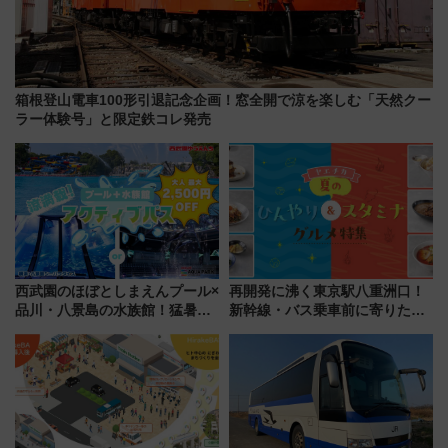
箱根登山電車100形引退記念企画！窓全開で涼を楽しむ「天然クー
ラー体験号」と限定鉄コレ発売
西武園のほぼとしまえんプール×
再開発に沸く東京駅八重洲口！
品川・八景島の水族館！猛暑を
新幹線・バス乗車前に寄りたい
乗り切る「アクティブパス」で
「ヤエチカ」2026年夏の「ひん
夏休みをお得に楽しむ！
やり＆スタミナグルメ」6選【新
店舗も！】