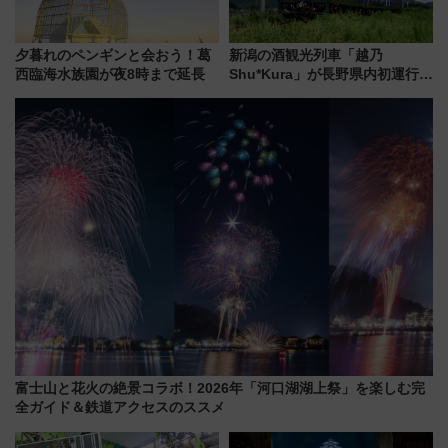
夕暮れのペンギンと会おう！葛
新潟の酒観光列車「越乃
西臨海水族園が夜8時まで延長
Shu*Kura」が長野県内初運行！
地酒と食を味わう信州プレDC特
別企画
富士山と花火の絶景コラボ！2026年「河口湖湖上祭」を楽しむ完
全ガイド＆鉄道アクセスのススメ