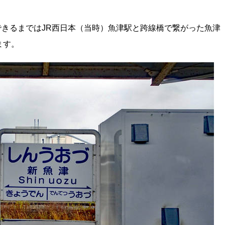
ができるまではJR西日本（当時）魚津駅と跨線橋で繋がった魚津
ます。