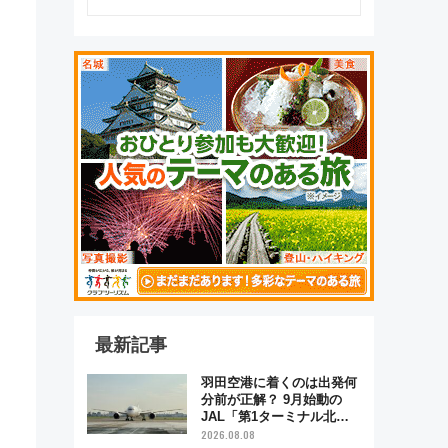
最新記事
羽田空港に着くのは出発何
分前が正解？ 9月始動の
JAL「第1ターミナル北側
サテライト」は徒歩1キロ
2026.08.08