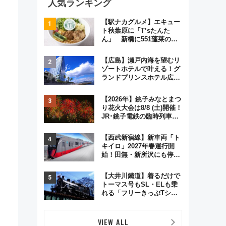
人気ランキング
【駅ナカグルメ】エキュー
ト秋葉原に「T’sたんた
ん」 新橋に551蓬莱の
DNAを継ぐ「東京豚饅」、
オムライス専門店「肉とた
【広島】瀬戸内海を望むリ
まご」新グルメ続々登場！
ゾートホテルで叶える！グ
【2026年8月】
ランドプリンスホテル広島
のフォトウエディング＆カ
ジュアルパーティープラン
【2026年】銚子みなとまつ
り花火大会は8/8 (土)開催！
JR･銚子電鉄の臨時列車や
アクセス情報、利根川に咲
く8,000発の大迫力＆屋台
【西武新宿線】新車両「ト
を満喫
キイロ」2027年春運行開
始！田無・新所沢にも停
車 2028年春には「第2
弾」も
【大井川鐵道】着るだけで
トーマス号もSL・ELも乗
れる「フリーきっぷTシャ
ツ」8月6日より受注販売
VIEW ALL