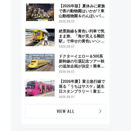
超え！ 知っておきたい変更
点まとめ
【2026年版】夏休みに家族
で夜の動物園はいかが？東
山動植物園＆のんほいパー
ク「ナイトZOO」開催情報
2026.08.07
絶景路線を黄色い列車で気
まま旅、「海が見える難読
駅」で幸せの黄色いハンカ
チに願いを 「新・鉄道ひ
2026.08.07
とり旅」279回目の舞台は
「島原鉄道」
ドクターイエロー＆500系
新幹線の引退記念ツアー秋
の追加企画が決定！乗車体
験やグッズ・ホテル情報ま
2026.08.07
とめ
【2026年夏】富士急行線で
巡る「うちはサスケ」誕生
日スタンプラリー！富士急
ハイランド限定グルメ＆グ
2026.08.07
ッズ徹底ガイド
VIEW ALL