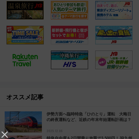
楽天トラベル 国内宿泊
鉄道ファン集まれ！ 鉄道博物館特集
【JTB】日帰り新幹線ツアー
レッツゴー四国！アンパンマン列車
立山黒部アルペンルート