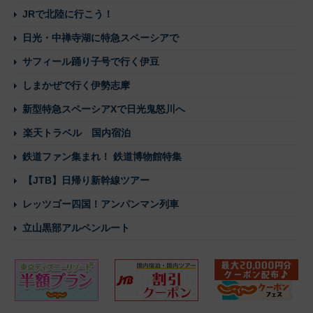
おすすめ鉄道旅
[PR]
JR・新幹線・特急列車で #ずらし旅
近鉄特急「ひのとり」
観光列車・寝台列車の旅
冬のおすすめ国内旅行特集
カニの季節到来！カニ旅行特集！
鉄道の旅を楽しむツアー
JRで北陸に行こう！
日光・中禅寺湖に特急スペーシアで
サフィール踊り子号で行く伊豆
しまかぜで行く伊勢志摩
新型特急スペーシアXで日光鬼怒川へ