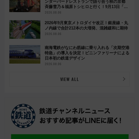
最新記事
最大45kmの大渋滞も！？お盆の高速道路をス
イスイ乗り切る快適ドライブ術
2026.08.07
【明日から】お盆の新幹線「のぞみ」は自由席
なし！8月8日午前はほぼ満席…でも数時間ズラ
せば空きが見つかることも 混雑避ける「空
席」探しのコツ
2026.08.06
ありがとう現行車両！嵯峨野トロッコ貸切＆サ
ンダーバードレストランで語り合う秋の京都
斉藤雪乃＆福原トシヒロと行く！9月13日「京
都の鉄道満喫ツアー」開催
2026.08.06
2026年9月東京メトロダイヤ改正！銀座線・丸
ノ内線で合計212本の大増発、混雑緩和に期待
2026.08.06
南海電鉄がなにわ筋線に乗り入れる「次期空港