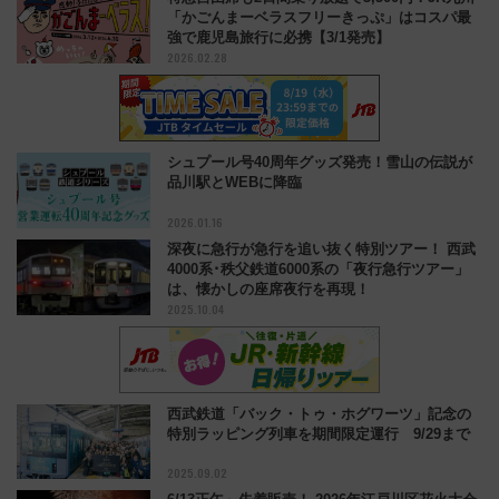
オススメ記事
伊勢方面へ臨時特急「ひのとり」運転 大晦日
の終夜運転など、近鉄の年末年始運転計画は？
2025.12.06
特急自由席も2日間乗り放題で3,500円！JR九州
「かごんまーベラスフリーきっぷ」はコスパ最
強で鹿児島旅行に必携【3/1発売】
2026.02.28
シュプール号40周年グッズ発売！雪山の伝説が