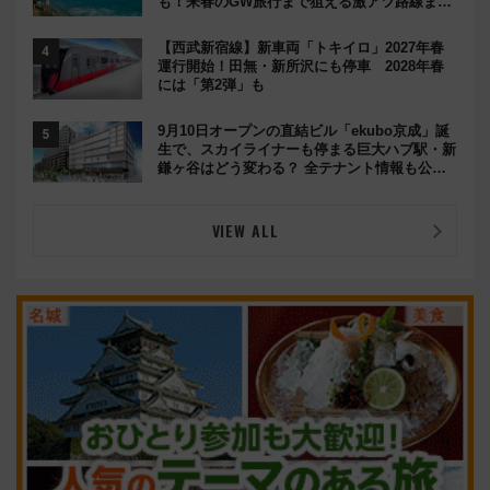
人気ランキング
【9/9開始】東京駅から日本橋エリアがポケモ
ンの街に!? 総勢100匹以上が出現「レジェンド
リサーチ」本格謎解き・グッズ情報まとめ
【広島】瀬戸内海を望むリゾートホテルで叶え
る！グランドプリンスホテル広島のフォトウエ
ディング＆カジュアルパーティープラン
【ANA国際線タイムセール】ハワイ往復11万
円台･北京5万円台～、憧れのビジネスクラス
も！来春のGW旅行まで狙える激アツ路線まと
め（8/10まで）
【西武新宿線】新車両「トキイロ」2027年春
運行開始！田無・新所沢にも停車 2028年春
には「第2弾」も
9月10日オープンの直結ビル「ekubo京成」誕
生で、スカイライナーも停まる巨大ハブ駅・新
鎌ヶ谷はどう変わる？ 全テナント情報も公