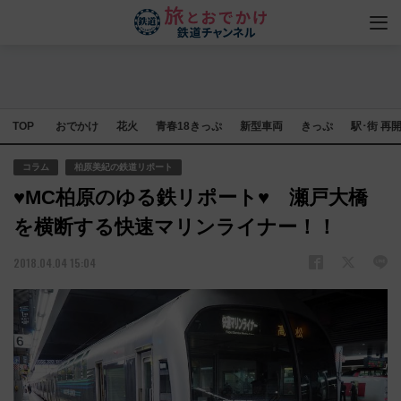
TOP
おでかけ
花火
青春18きっぷ
新型車両
きっぷ
駅･街 再
コラム
柏原美紀の鉄道リポート
♥MC柏原のゆる鉄リポート♥ 瀬戸大橋
を横断する快速マリンライナー！！
2018.04.04 15:04