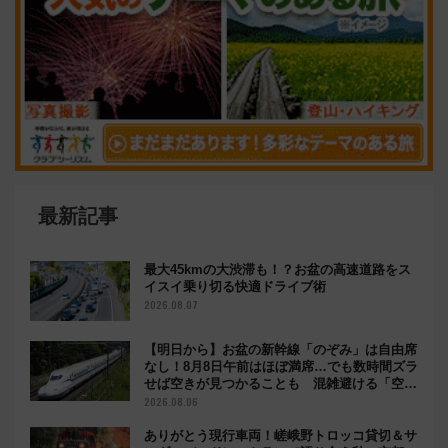
開！
VIEW ALL