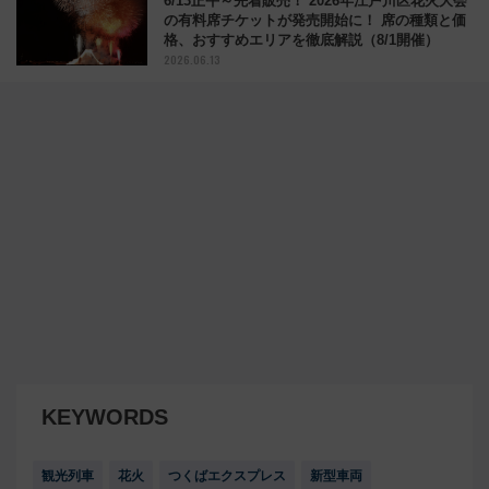
品川駅とWEBに降臨
2026.01.16
深夜に急行が急行を追い抜く特別ツアー！ 西武
4000系･秩父鉄道6000系の「夜行急行ツアー」
は、懐かしの座席夜行を再現！
2025.10.04
西武鉄道「バック・トゥ・ホグワーツ」記念の
特別ラッピング列車を期間限定運行 9/29まで
2025.09.02
6/13正午～先着販売！ 2026年江戸川区花火大会
の有料席チケットが発売開始に！ 席の種類と価
格、おすすめエリアを徹底解説（8/1開催）
2026.06.13