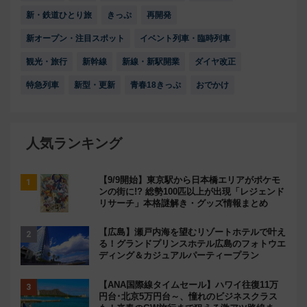
KEYWORDS
観光列車
花火
つくばエクスプレス
新型車両
新・鉄道ひとり旅
きっぷ
再開発
新オープン・注目スポット
イベント列車・臨時列車
観光・旅行
新幹線
新線・新駅開業
ダイヤ改正
特急列車
新型・更新
青春18きっぷ
おでかけ