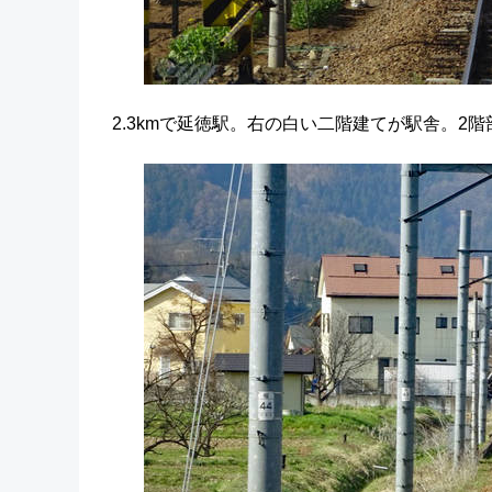
2.3kmで延徳駅。右の白い二階建てが駅舎。2