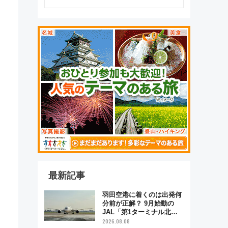
最新記事
羽田空港に着くのは出発何
分前が正解？ 9月始動の
JAL「第1ターミナル北側
サテライト」は徒歩1キロ
2026.08.08