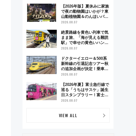
超え！ 知っておきたい変更
点まとめ
【2026年版】夏休みに家族
で夜の動物園はいかが？東
山動植物園＆のんほいパー
ク「ナイトZOO」開催情報
2026.08.07
絶景路線を黄色い列車で気
まま旅、「海が見える難読
駅」で幸せの黄色いハンカ
チに願いを 「新・鉄道ひ
2026.08.07
とり旅」279回目の舞台は
「島原鉄道」
ドクターイエロー＆500系
新幹線の引退記念ツアー秋
の追加企画が決定！乗車体
験やグッズ・ホテル情報ま
2026.08.07
とめ
【2026年夏】富士急行線で
巡る「うちはサスケ」誕生
日スタンプラリー！富士急
ハイランド限定グルメ＆グ
2026.08.07
ッズ徹底ガイド
VIEW ALL