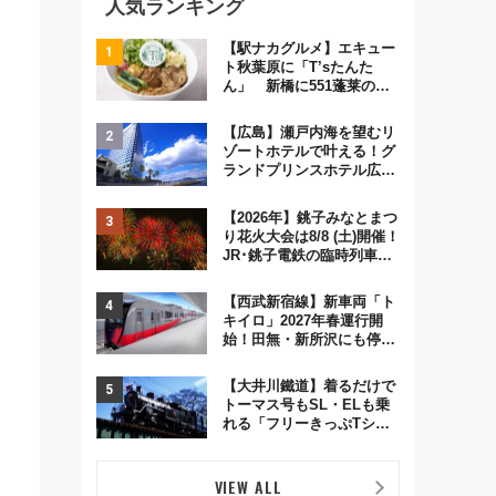
人気ランキング
【駅ナカグルメ】エキュー
ト秋葉原に「T’sたんた
ん」 新橋に551蓬莱の
DNAを継ぐ「東京豚饅」、
オムライス専門店「肉とた
【広島】瀬戸内海を望むリ
まご」新グルメ続々登場！
ゾートホテルで叶える！グ
【2026年8月】
ランドプリンスホテル広島
のフォトウエディング＆カ
ジュアルパーティープラン
【2026年】銚子みなとまつ
り花火大会は8/8 (土)開催！
JR･銚子電鉄の臨時列車や
アクセス情報、利根川に咲
く8,000発の大迫力＆屋台
【西武新宿線】新車両「ト
を満喫
キイロ」2027年春運行開
始！田無・新所沢にも停
車 2028年春には「第2
弾」も
【大井川鐵道】着るだけで
トーマス号もSL・ELも乗
れる「フリーきっぷTシャ
ツ」8月6日より受注販売
VIEW ALL