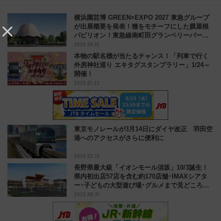
横浜園芸博 GREEN×EXPO 2027 東急グループ
が出展概要を発表！種をモチーフにした膜屋根
パビリオン！東急線南町田グランベリーパーク
2026.04.10
近く
本物の駅名標が当たるチャンス！「列車で行く
外房神社巡り エキタグスタンプラリー」1/24～
開催！
2026.01.23
東京モノレールが3月14日にダイヤ改正 羽田空
港へのアクセスがさらに便利に
2026.02.13
長野県最大級「イオンモール須坂」10/3誕生！
県内初出店57店を含む約170店舗･IMAXシアタ
ー･子どもの大型遊び場･グルメまで見どころ満
2025.08.31
載