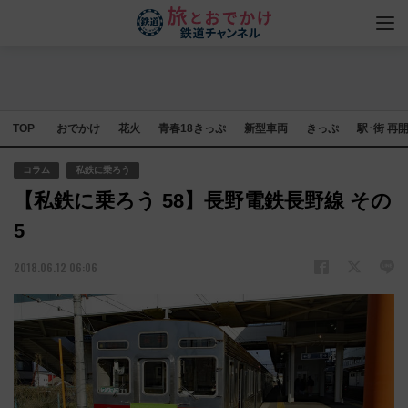
TOP
おでかけ
花火
青春18きっぷ
新型車両
きっぷ
駅･街 再
コラム
私鉄に乗ろう
【私鉄に乗ろう 58】長野電鉄長野線 その
5
2018.06.12 06:06