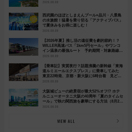
2026.08.09
西武園のほぼとしまえんプール×品川・八景島
の水族館！猛暑を乗り切る「アクティブパス」
で夏休みをお得に楽しむ！
2026.08.09
【2026年夏】推し活の遠征費を劇的節約！？
WILLER高速バス「1km5円セール」やワンコ
イン温泉の最強ルート 予約期間・対象路線ま
とめ
2026.08.09
【乗車記】実質夜行？話題沸騰の新幹線「東海
道ルミエールエクスプレス」に乗車してみた
東京22時発、京都・新大阪に6時台着 見どこ
ろは岐阜羽島の素晴らし過ぎる朝
2026.08.09
大阪城ビューの絶景宿が最大52%オフ!? ホテ
ルニューオータニ大阪の40周年「夏のタイムセ
ール」で秋の関西旅を豪華にする方法（8月20
日まで！）
2026.08.09
VIEW ALL