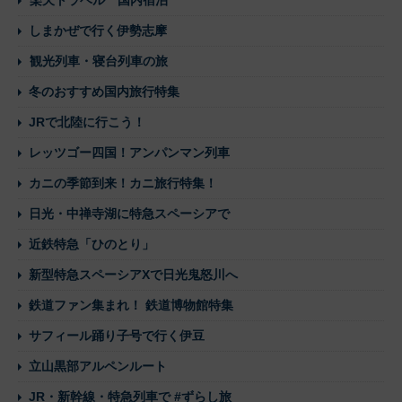
楽天トラベル 国内宿泊
しまかぜで行く伊勢志摩
観光列車・寝台列車の旅
冬のおすすめ国内旅行特集
JRで北陸に行こう！
レッツゴー四国！アンパンマン列車
カニの季節到来！カニ旅行特集！
日光・中禅寺湖に特急スペーシアで
近鉄特急「ひのとり」
新型特急スペーシアXで日光鬼怒川へ
鉄道ファン集まれ！ 鉄道博物館特集
サフィール踊り子号で行く伊豆
立山黒部アルペンルート
JR・新幹線・特急列車で #ずらし旅