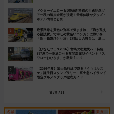
ドクターイエロー＆500系新幹線の引退記念ツ
アー秋の追加企画が決定！乗車体験やグッズ・
ホテル情報まとめ
絶景路線を黄色い列車で気まま旅、「海が見え
る難読駅」で幸せの黄色いハンカチに願いを
「新・鉄道ひとり旅」279回目の舞台は「島原
鉄道」
【ひなたフェス2026】宮崎の宿難民へ！特急
787系で一晩過ごせる夜間滞在型イベント「ス
ワローおひさま」が救世主に？
【2026年夏】富士急行線で巡る「うちはサス
ケ」誕生日スタンプラリー！富士急ハイランド
限定グルメ＆グッズ徹底ガイド
VIEW ALL