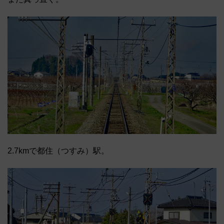
2.7kmで都住（つすみ）駅。