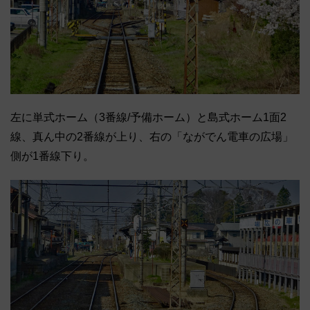
左に単式ホーム（3番線/予備ホーム）と島式ホーム1面2
線、真ん中の2番線が上り、右の「ながでん電車の広場」
側が1番線下り。