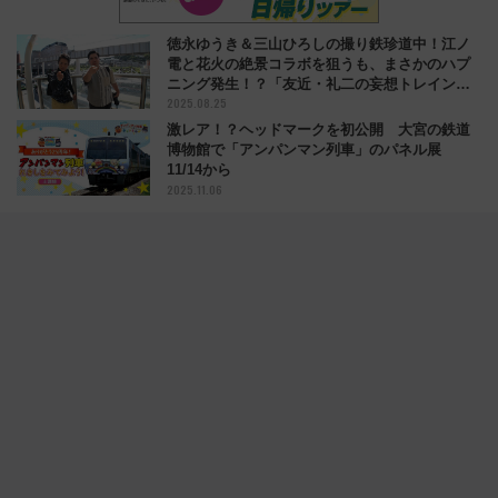
徳永ゆうき＆三山ひろしの撮り鉄珍道中！江ノ
電と花火の絶景コラボを狙うも、まさかのハプ
ニング発生！？「友近・礼二の妄想トレイン」
2025.08.25
8/26放送内容は？
激レア！？ヘッドマークを初公開 大宮の鉄道
博物館で「アンパンマン列車」のパネル展
11/14から
2025.11.06