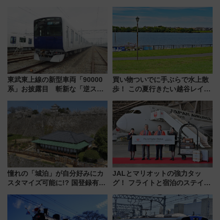
も公開！
東武東上線の新型車両「90000
買い物ついでに手ぶらで水上散
系」お披露目 斬新な「逆スラ
歩！ この夏行きたい越谷レイク
ント式」の先頭形状と明るく開
タウンの新たな水辺の憩いエリ
放的な車内空間に注目、デビュ
ア「LAKESIDE PARK」（埼玉
ーは9月
県越谷市）
憧れの「城泊」が自分好みにカ
JALとマリオットの強力タッ
スタマイズ可能に!? 国登録有形
グ！ フライトと宿泊のステイタ
文化財・丸亀城「延寿閣別館」
スマッチでFLY ON ポイントや
にオーダーメイド型の宿泊プラ
上級会員資格を効率よく獲得す
ンが誕生！
る方法を解説