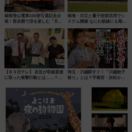
箱根登山電車100形引退記念企
南海・日立と量子技術活用でシ
画！窓全開で涼を楽しむ「天然
ステム構築 なにわ筋線にも期待
クーラー体験号」と限定鉄コレ
乗務員・車両計画作業を短縮へ
発売
【ＢＳ日テレ】 友近が収録直後
埼玉・川越駅すぐ！「川越餃子
に取った衝撃行動とは……？
祭り」とは？宇都宮・浜松から
『友近・礼二の妄想トレイン』
ご当地和牛まで全国の人気餃子
で極上の夏祭り鉄道旅を放送
を食べ比べ【7月25日・26日開
催】