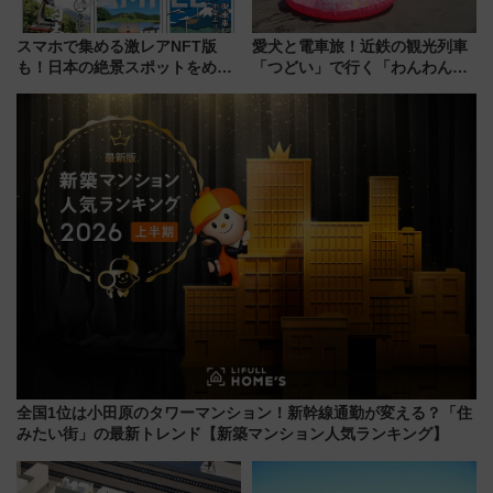
スマホで集める激レアNFT版
愛犬と電車旅！近鉄の観光列車
も！日本の絶景スポットをめぐ
「つどい」で行く「わんわん列
って集める「索道印(さくどうい
車」第5弾！海辺のBBQも楽し
ん)」企画がスタート
める日帰りツアー
全国1位は小田原のタワーマンション！新幹線通勤が変える？「住
みたい街」の最新トレンド【新築マンション人気ランキング】