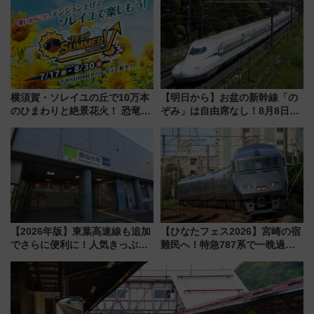
CHIKUGO」で巡る福岡･太宰
イダー」に注目 2026年夏は所
府･柳川の旅！YouTubeが公開
沢へ遊びに行こう
に
横須賀・ソレイユの丘で10万本
【明日から】お盆の新幹線「の
のひまわりと絶景花火！ 恐竜や
ぞみ」は自由席なし！8月8日午
ドッグプールなど三浦半島の日
前はほぼ満席…でも数時間ズラ
帰りお出かけ最新情報（2026年
せば空きが見つかることも 混
7月17日～開催）
雑避ける「空席」探しのコツ
【2026年版】東葉高速線も追加
【ひなたフェス2026】宮崎の宿
でさらに便利に！人気きっぷ
難民へ！特急787系で一晩過ご
「サンキューちばフリーパス」
せる夜間滞在型イベント「スワ
今年も発売 秋・早春に千葉県を
ローおひさま」が救世主に？
巡るなら使い勝手・コスパ抜群