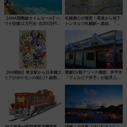
【ANA国際線タイムセール】ハ
札幌都心が激変！高速から地下
ワイ往復11万円台･北京5万円台
トンネルで札幌駅へ直結、「創
～、憧れのビジネスクラスも！
成川通都心アクセス道路」が7月
来春のGW旅行まで狙える激ア
から本格着工、延長4.8km整備
ツ路線まとめ（8/10まで）
事業の全貌
【9/9開始】東京駅から日本橋エ
愛媛OV新アリーナ構想、伊予市
リアがポケモンの街に!? 総勢
「ウェルピア伊予」が急浮上！
100匹以上が出現「レジェンド
サイボウズ青野社長の参加表明
リサーチ」本格謎解き・グッズ
で探る鉄道アクセスの未来
情報まとめ
JR北海道が新型事業用機関車
沖縄・小浜島「はいむるぶし」