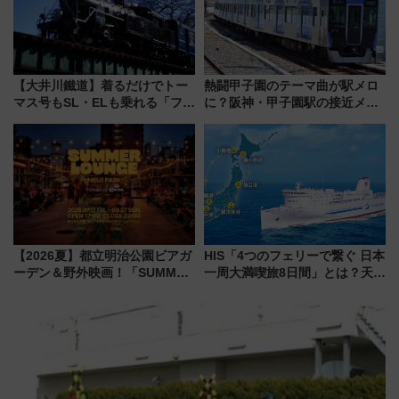
【大井川鐵道】着るだけでトー
熱闘甲子園のテーマ曲が駅メロ
マス号もSL・ELも乗れる「フリ
に？阪神・甲子園駅の接近メロ
ーきっぷTシャツ」8月6日より
ディがVaundy「かげろう」×向
受注販売
谷実アレンジの特別仕様へ、8月
5日始発から
【2026夏】都立明治公園ビアガ
HIS「4つのフェリーで繋ぐ 日本
ーデン＆野外映画！「SUMMER
一周大満喫旅8日間」とは？天橋
LOUNGE」のアクセスと上映ス
立・小樽・日光東照宮など全国
ケジュール 夜風とビール、映画
の絶景＆限定グルメを網羅！煩
を満喫！
雑な手続きも不要でお手軽に楽
しめるプランが登場