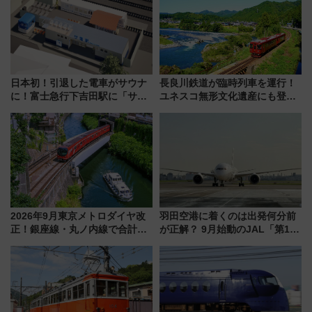
日本初！引退した電車がサウナ
長良川鉄道が臨時列車を運行！
に！富士急行下吉田駅に「サ電
ユネスコ無形文化遺産にも登録
（SADEN）」2026年12月開
された「郡上おどり」楽しむ人
業 行き交う電車の音や振動を
に 乗車には予約が必要
感じながら「ととのう」新感覚
2026年9月東京メトロダイヤ改
羽田空港に着くのは出発何分前
正！銀座線・丸ノ内線で合計
が正解？ 9月始動のJAL「第1タ
212本の大増発、混雑緩和に期
ーミナル北側サテライト」は徒
待
歩1キロ超え！ 知っておきたい
変更点まとめ