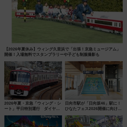
【2026年夏休み】ウィング久里浜で「出張！京急ミュージアム」
開催！入場無料でスタンプラリーや子ども制服撮影も
2026年夏・京急「ウィング・シ
日向市駅が「日向坂46」駅に！
ート」平日特別運行 ダイヤ・
ひなたフェス2026開催に向けJR
乗車方法を解説！2階建てバスや
九州が記念きっぷや臨時列車で
三浦海岸を堪能できるお出かけ
全力応援 夜行列車「ドリーム
プランもご紹介
おひさま号」も走る