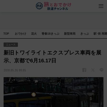
TOP
おでかけ
花火
青春18きっぷ
新型車両
きっぷ
駅･街 再
ニュース
新旧トワイライトエクスプレス車両を展
示、京都で6月16.17日
2018.05.26 08:05