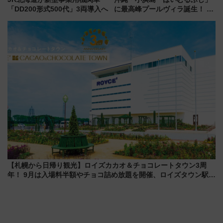
「DD200形式500代」3両導入へ
に最高峰プールヴィラ誕生！ 石
垣島から船で向かう究極のご褒
美旅「何もしない贅沢」を体験
してみない？
【札幌から日帰り観光】ロイズカカオ＆チョコレートタウン3周
年！ 9月は入場料半額やチョコ詰め放題を開催、ロイズタウン駅か
らのアクセスも