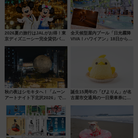
2026夏の旅行はJALがお得！東
全天候型屋内プール「日光霧降
京ディズニーシー完全貸切パー
VIVA！ハワイアン」18日から営
ティー招待券が当たるキャンペ
業開始 小さなお子様連れのフ
ーン始まる 条件は「夏の国内
ァミリーから大人まで幅広い世
線に2回搭乗」
代が一日中楽しる夏のリゾート
を楽しんで
秋の夜はシモキタへ！「ムーン
誕生15周年の「ぴよりん」が名
アートナイト下北沢2026」でイ
古屋市交通局の一日乗車券に！
マーシブシアターやアート巡り
東山線では貸切電車も登場【限
を満喫しよう
定1万5000枚】