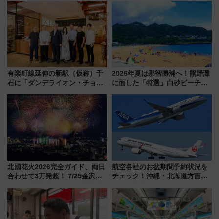
ト 参加方法や体験内容を紹介
由と交通アクセス術、ライブ会
場に何を求める？
有楽町線延伸の新駅（仮称）千
2026年夏は那智勝浦へ！熊野灘
石に「ダンデライオン・チョコ
に面した「特選」白砂ビーチは
レート」が出店！ 東京メトロが
必見 「第17回那智勝浦町花火大
1億円出資で挑む新時代のまちづ
会」は8月11日開催！
くりとは？
北國花火2026完全ガイド、両日
航空各社のお盆期間予約状況を
合わせて3万発超！ 7/25金沢大
チェック！沖縄・北海道方面は
会・8/1川北大会の2つの花火大
予約急増中、いまから狙うべき
会の日程・アクセス・観覧席ま
日は？
とめ（石川県）