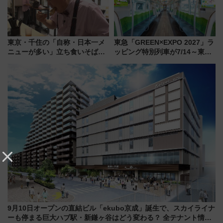
東京・千住の「自称・日本一メ
東急「GREEN×EXPO 2027」ラ
ニューが多い」立ち食いそば屋
ッピング特別列車が7/14～東
とは？ ＢＳ日テレ『ドランク塚
横・田園都市・目黒線でデビュ
地のふらっと立ち食いそば』
ー！ 注目の編成やデザインまと
7/27夜10時～放送
め
9月10日オープンの直結ビル「ekubo京成」誕生で、スカイライナ
ーも停まる巨大ハブ駅・新鎌ヶ谷はどう変わる？ 全テナント情報