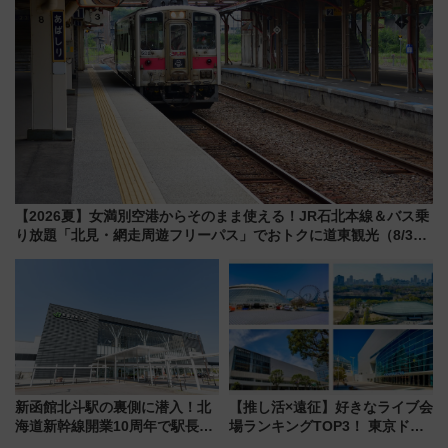
【2026夏】女満別空港からそのまま使える！JR石北本線＆バス乗
り放題「北見・網走周遊フリーパス」でおトクに道東観光（8/3発
売）
新函館北斗駅の裏側に潜入！北
【推し活×遠征】好きなライブ会
海道新幹線開業10周年で駅長
場ランキングTOP3！ 東京ドー
室・地下通路など公開イベン
ムや大阪城ホールが選ばれる理