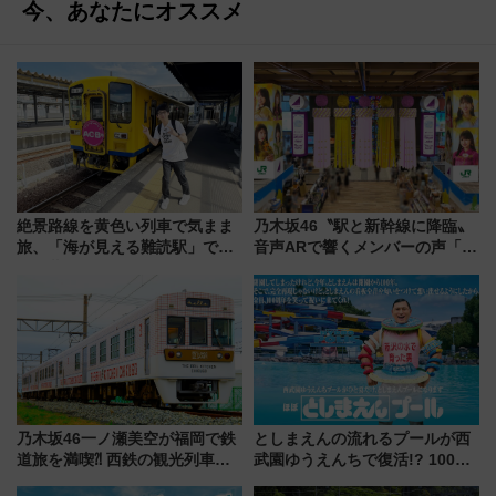
今、あなたにオススメ
絶景路線を黄色い列車で気まま
乃木坂46〝駅と新幹線に降臨〟
旅、「海が見える難読駅」で幸
音声ARで響くメンバーの声「真
せの黄色いハンカチに願いを
夏の全国ツアー2026」
「新・鉄道ひとり旅」279回目
の舞台は「島原鉄道」
乃木坂46一ノ瀬美空が福岡で鉄
としまえんの流れるプールが西
道旅を満喫⁈ 西鉄の観光列車
武園ゆうえんちで復活!? 100周
「THE RAIL KITCHEN
年記念企画＆「春日のうん○スラ