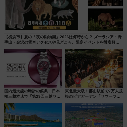
【横浜市】夏の「夜の動物園」2026は何時から？ ズーラシア・野
毛山・金沢の電車アクセスや見どころ、限定イベントを徹底解
説！
国内最大級の時計の祭典！日本
東北最大級！郡山駅前で7万人規
橋三越本店で「第29回三越ワー
模のビアガーデン「サマーフェ
ルドウォッチフェア」開幕
スタ IN KORIYAMA 2026」
【2026年8月5日～25日】
7/24-26開催！ 有料席はJRE
MALLで予約可能