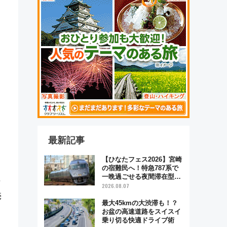
最新記事
【ひなたフェス2026】宮崎
の宿難民へ！特急787系で
一晩過ごせる夜間滞在型イ
年
ベント「スワローおひさ
2026.08.07
ま」が救世主に？
売
最大45kmの大渋滞も！？
お盆の高速道路をスイスイ
乗り切る快適ドライブ術