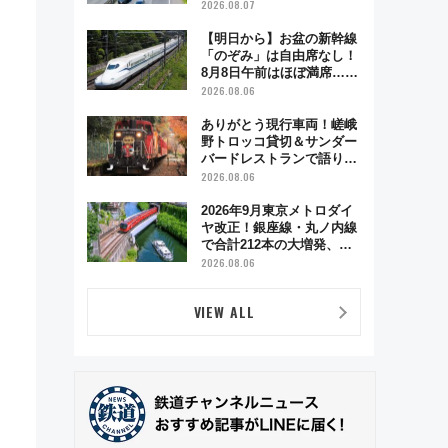
2026.08.07
【明日から】お盆の新幹線
「のぞみ」は自由席なし！
8月8日午前はほぼ満席…で
も数時間ズラせば空きが見
2026.08.06
つかることも 混雑避ける
「空席」探しのコツ
ありがとう現行車両！嵯峨
野トロッコ貸切＆サンダー
バードレストランで語り合
う秋の京都 斉藤雪乃＆福
2026.08.06
原トシヒロと行く！9月13
日「京都の鉄道満喫ツア
2026年9月東京メトロダイ
ー」開催
ヤ改正！銀座線・丸ノ内線
で合計212本の大増発、混
雑緩和に期待
2026.08.06
VIEW ALL