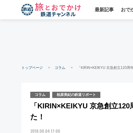
最新記事
おで
トップページ
コラム
「KIRIN×KEIKYU 京急創立
コラム
柏原美紀の鉄道リポート
「KIRIN×KEIKYU 京急創
た！
2018.06.04 17:06