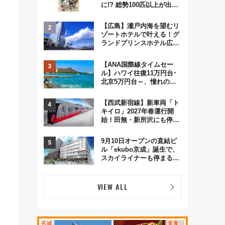
に!? 総勢100匹以上が出現
「レジェンドリサーチ」本
格謎解き・グッズ情報まと
【広島】瀬戸内海を望むリ
め
ゾートホテルで叶える！グ
ランドプリンスホテル広島
のフォトウエディング＆カ
ジュアルパーティープラン
【ANA国際線タイムセー
ル】ハワイ往復11万円台･
北京5万円台～、憧れのビ
ジネスクラスも！来春の
GW旅行まで狙える激アツ
【西武新宿線】新車両「ト
路線まとめ（8/10まで）
キイロ」2027年春運行開
始！田無・新所沢にも停
車 2028年春には「第2
弾」も
9月10日オープンの直結ビ
ル「ekubo京成」誕生で、
スカイライナーも停まる巨
大ハブ駅・新鎌ヶ谷はどう
変わる？ 全テナント情報も
公開！
VIEW ALL