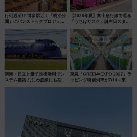
行列必至!? 博多駅近く「明治公
【2026年夏】富士急行線で巡る
園」にパンストックプロデュー
「うちはサスケ」誕生日スタン
スの新業態『Land Bageri』8/7
プラリー！富士急ハイランド限
オープン 秋からはビストロ営業
定グルメ＆グッズ徹底ガイド
も！
南海・日立と量子技術活用でシ
東急「GREEN×EXPO 2027」ラ
ステム構築 なにわ筋線にも期待
ッピング特別列車が7/14～東
乗務員・車両計画作業を短縮へ
横・田園都市・目黒線でデビュ
ー！ 注目の編成やデザインまと
め