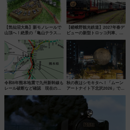
【気仙沼大島】新モノレールで
【嵯峨野観光鉄道】2027年春デ
山頂へ！絶景の「亀山テラス
ビューの新型トロッコ列車、い
360°」が7月19日オープン、休
よいよ試運転開始へ！現行車両
暇村のお得な日帰りプランも登
は2026年で引退
場
令和8年熊本地震で九州新幹線も
秋の夜はシモキタへ！「ムーン
レール破断など確認 現在の運
アートナイト下北沢2026」でイ
転見合わせ状況と交通網への影
マーシブシアターやアート巡り
響
を満喫しよう