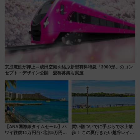
京成電鉄が押上～成田空港を結ぶ新型有料特急「3900形」のコン
セプト・デザイン公開 愛称募集も実施
【ANA国際線タイムセール】ハ
買い物ついでに手ぶらで水上散
ワイ往復11万円台･北京5万円台
歩！ この夏行きたい越谷レイク
～、憧れのビジネスクラスも！
タウンの新たな水辺の憩いエリ