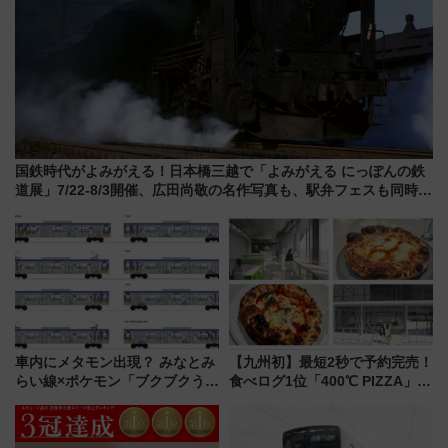
国鉄時代がよみがえる！日本橋三越で「よみがえる にっぽんの鉄
道展」7/22-8/3開催、広田尚敬の名作写真も、駅弁フェスも同時開
催！
車内にメタモン出現？ みなとみ
【九州初】最短2秒で予約完売！
らい線×ポケモン「ブクブクうみ
食べログ1位「400℃ PIZZA」が
ぞこの街」ラッピング電車が運
博多駅すぐの明治公園に8/7オー
行開始に！ この夏は直通列車で
プン。もつ鍋風など限定メニュ
横浜へ！
ーも