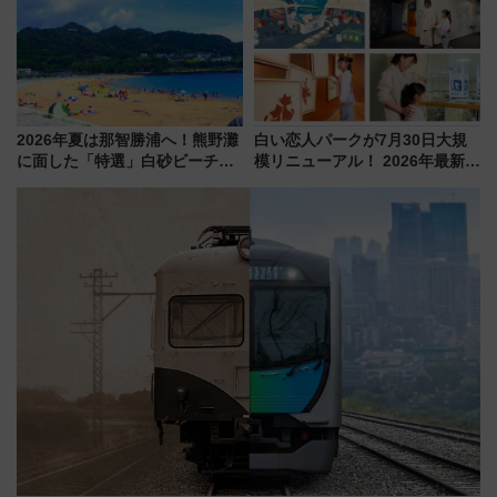
沢へ遊びに行こう
2026年夏は那智勝浦へ！熊野灘
白い恋人パークが7月30日大規
に面した「特選」白砂ビーチは
模リニューアル！ 2026年最新の
必見 「第17回那智勝浦町花火大
新エリア・工場見学の見どころ
会」は8月11日開催！
と料金・アクセスを徹底解説
（札幌市）