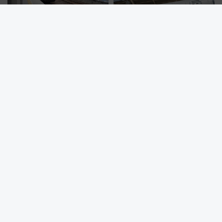
【2026夏】女満別空港からその
22歳以下はお得にラーメンを堪
まま使える！JR石北本線＆バス
能！名古屋・驛麺通りで夏休み
乗り放題「北見・網走周遊フリ
限定「U22応援割り」が7月21日
ーパス」でおトクに道東観光
よりスタート
（8/3発売）
【2026年】銚子みなとまつり花
日本初！引退した電車がサウナ
火大会は8/8 (土)開催！JR･銚子
に！富士急行下吉田駅に「サ電
電鉄の臨時列車やアクセス情
（SADEN）」2026年12月開
報、利根川に咲く8,000発の大迫
業 行き交う電車の音や振動を
力＆屋台を満喫
感じながら「ととのう」新感覚
どうなる？北陸新幹線延伸 「桂
東京ビッグサイト徒歩3分！ 有