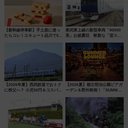
【新幹線停車駅】手土産に迷っ
東武東上線の新型車両「90000
たらコレ！エキュート品川で3年
系」お披露目 斬新な「逆スラ
連続売上1位を獲得した定番手土
ント式」の先頭形状と明るく開
産スイーツとは？
放的な車内空間に注目、デビュ
ーは9月
【2026年夏】西武鉄道でおトク
【2026夏】都立明治公園ビアガ
に秩父へ？ 小児50円＆コスパ最
ーデン＆野外映画！「SUMMER
強きっぷで「安・近・短」な家
LOUNGE」のアクセスと上映ス
族旅行！ 深夜の正丸トンネル探
ケジュール 夜風とビール、映画
検や特急ラビューも
を満喫！