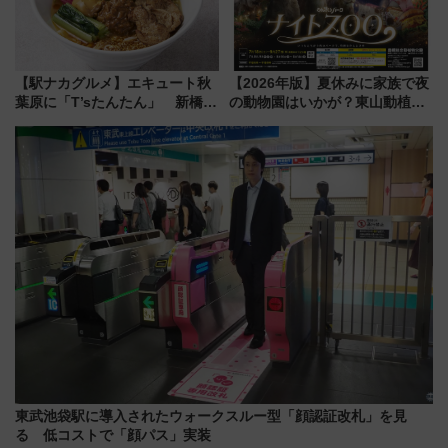
【駅ナカグルメ】エキュート秋
【2026年版】夏休みに家族で夜
葉原に「T’sたんたん」 新橋に
の動物園はいかが？東山動植物
551蓬莱のDNAを継ぐ「東京豚
園＆のんほいパーク「ナイト
饅」、オムライス専門店「肉と
ZOO」開催情報
たまご」新グルメ続々登場！
【2026年8月】
東武池袋駅に導入されたウォークスルー型「顔認証改札」を見
る 低コストで「顔パス」実装