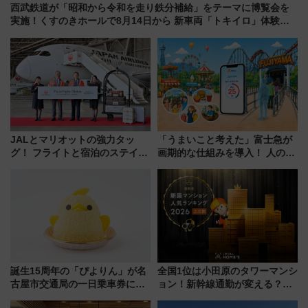
西武鉄道が「昭和から令和を走り鉄分補給」をテーマに博覧会を
実施！くすのきホールで8月14日から 新車両「トキイロ」体験ブ
ースも アクセスや申込方法を解説
JALとマリオットの強力タッ
「うまいこと考えた」富士急が
グ！ フライトと宿泊のステイタ
画期的な仕組みを導入！ 人のか
スマッチでFLY ON ポイントや
わりにスマホが並ぶ「分身く
上級会員資格を効率よく獲得す
ん」始動
る方法を解説
誕生15周年の「ぴよりん」が名
全国1位は小田原のタワーマンシ
古屋市交通局の一日乗車券に！
ョン！新幹線通勤が変える？
東山線では貸切電車も登場【限
「住みたい街」の最新トレンド