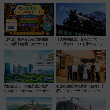
【岡山】夏休みは夜の動物園
【大井川鐵道】着るだけでトー
へ！池田動物園「光のナイトズ
マス号もSL・ELも乗れる「フリ
ー2026」で光と動物が彩る特別
ーきっぷTシャツ」8月6日より
な夜
受注販売
大阪城ビューの絶景宿が最大
有楽町線延伸の新駅（仮称）千
52%オフ!? ホテルニューオータ
石に「ダンデライオン・チョコ
ニ大阪の40周年「夏のタイムセ
レート」が出店！ 東京メトロが
ール」で秋の関西旅を豪華にす
1億円出資で挑む新時代のまちづ
る方法（8月20日まで！）
くりとは？