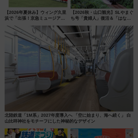
【2026年夏休み】ウィング久里
【2026秋・山口観光】SLやまぐ
浜で「出張！京急ミュージア
ち号「貴婦人」復活＆「はなあ
ム」開催！入場無料でスタンプ
かり」初走行区間も！山口DCの
ラリーや子ども制服撮影も
注目観光列車まとめ きっぷの取
り方は？
北陸鉄道「1M系」2027年度導入へ 「空に始まり、海へ続く」 白
山比咩神社をモチーフにした神秘的なデザイン