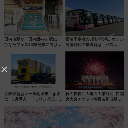
定1万5000枚】
【新築マンション人気ランキン
グ】
日向市駅が「日向坂46」駅に！
宿泊予定者の9割が悲鳴…ホテル
ひなたフェス2026開催に向けJR
高騰時代の最適解は「バス
九州が記念きっぷや臨時列車で
泊」!? WILLER最新調査で判明
全力応援 夜行列車「ドリーム
した、推し活遠征や観光時のリ
おひさま号」も走る
アルな懐事情
近鉄が新型レール削正車「きず
秋の夜長に大迫力！第6回川口花
な」9月導入 「ミリング式」採
火大会チケット情報＆川口駅か
用でメンテナンス作業を効率
らのアクセスガイド
化！安全性や乗り心地の向上に
貢献するだけでなく、全線区で
活躍するための仕組みも