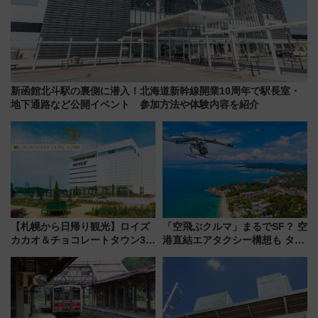
新函館北斗駅の裏側に潜入！北海道新幹線開業10周年で駅長室・
地下通路など公開イベント 参加方法や体験内容を紹介
【札幌から日帰り観光】ロイズ
「空飛ぶクルマ」まるでSF？ 空
カカオ＆チョコレートタウン3周
港直結エアタクシー構想も タイ
年！ 9月は入場料半額やチョコ
で検証
詰め放題を開催、ロイズタウン
駅からのアクセスも