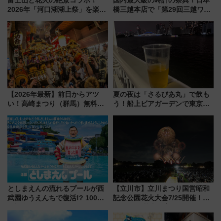
富士山と花火の絶景コラボ！
国内最大級の時計の祭典！日本
2026年「河口湖湖上祭」を楽し
橋三越本店で「第29回三越ワー
む完全ガイド＆鉄道アクセスの
ルドウォッチフェア」開幕
ススメ
【2026年8月5日～25日】
【2026年最新】前日からアツ
夏の夜は「さるびあ丸」で飲も
い！高崎まつり（群馬）無料観
う！船上ビアガーデンで東京湾
覧エリアから初開催100人みこ
の夜景を眺めながら軽く一
しまで
杯……工場直送生ビールや島グ
ルメが美味い
としまえんの流れるプールが西
【立川市】立川まつり国営昭和
武園ゆうえんちで復活!? 100周
記念公園花火大会7/25開催！
年記念企画＆「春日のうん○スラ
5000発の花火が夜を彩る 今年は
イダー」に注目 2026年夏は所
混雑に要注意、その理由は