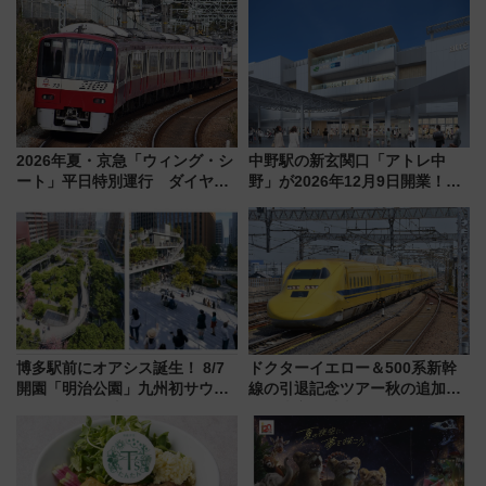
来春のGW旅行まで狙える激ア
ア「LAKESIDE PARK」（埼玉
ツ路線まとめ（8/10まで）
県越谷市）
2026年夏・京急「ウィング・シ
中野駅の新玄関口「アトレ中
ート」平日特別運行 ダイヤ・
野」が2026年12月9日開業！新
乗車方法を解説！2階建てバスや
改札直結で屋上BBQも楽しめる
三浦海岸を堪能できるお出かけ
注目スポット
プランもご紹介
博多駅前にオアシス誕生！ 8/7
ドクターイエロー＆500系新幹
開園「明治公園」九州初サウナ
線の引退記念ツアー秋の追加企
TOTOPAや日本一のピザなど絶
画が決定！乗車体験やグッズ・
品グルメ登場で駅前の過ごし方
ホテル情報まとめ
はどう変わる？