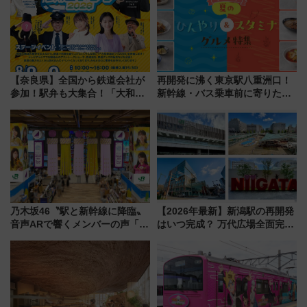
【奈良県】全国から鉄道会社が
再開発に沸く東京駅八重洲口！
参加！駅弁も大集合！「大和鉄
新幹線・バス乗車前に寄りたい
道まつり2026」が8月8日・9日
「ヤエチカ」2026年夏の「ひん
に開催決定
やり＆スタミナグルメ」6選【新
店舗も！】
乃木坂46〝駅と新幹線に降臨〟
【2026年最新】新潟駅の再開発
音声ARで響くメンバーの声「真
はいつ完成？ 万代広場全面完成
夏の全国ツアー2026」
から「にいがた2キロ」・古町再
開発、バスタ新潟構想まで徹底
解説！