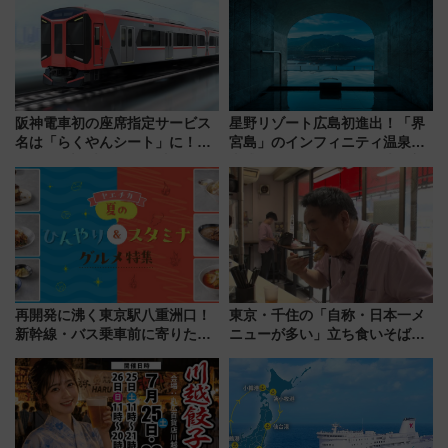
阪神電車初の座席指定サービス
星野リゾート広島初進出！「界
名は「らくやんシート」に！新
宮島」のインフィニティ温泉と
型3000系で大阪梅田～山陽姫路
古式サウナ「石風呂」を大解剖
を快適移動
宿泊料金・アクセスは？（2026
年7月23日開業）
再開発に沸く東京駅八重洲口！
東京・千住の「自称・日本一メ
新幹線・バス乗車前に寄りたい
ニューが多い」立ち食いそば屋
「ヤエチカ」2026年夏の「ひん
とは？ ＢＳ日テレ『ドランク塚
やり＆スタミナグルメ」6選【新
地のふらっと立ち食いそば』
店舗も！】
7/27夜10時～放送