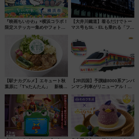
『映画ちいかわ』×横浜コラボ！
【大井川鐵道】着るだけでトー
限定ステッカー集めやフォトス
マス号もSL・ELも乗れる「フリ
ポット、特別花火でみなとみら
ーきっぷTシャツ」8月6日より
いを満喫しよう（花火鑑賞会応
受注販売
募は7/12まで！）
【駅ナカグルメ】エキュート秋
【JR四国】予讃線8000系アンパ
葉原に「T’sたんたん」 新橋に
ンマン列車がリニューアル！内
551蓬莱のDNAを継ぐ「東京豚
外装デザイン公開 デビューは
饅」、オムライス専門店「肉と
今年12月
たまご」新グルメ続々登場！
【2026年8月】