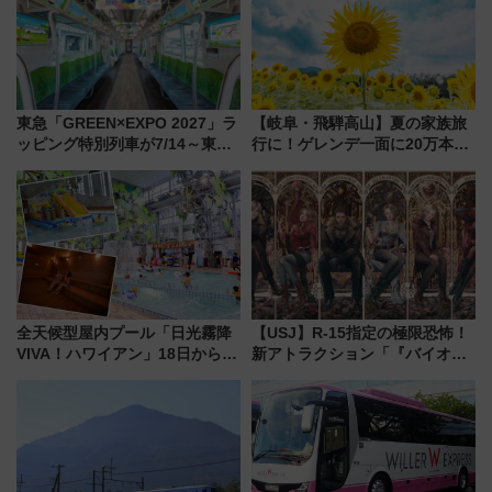
東急「GREEN×EXPO 2027」ラ
【岐阜・飛騨高山】夏の家族旅
ッピング特別列車が7/14～東
行に！ゲレンデ一面に20万本の
横・田園都市・目黒線でデビュ
ひまわりが咲き誇る「アルコピ
ー！ 注目の編成やデザインまと
アひまわり園」開園
め
全天候型屋内プール「日光霧降
【USJ】R-15指定の極限恐怖！
VIVA！ハワイアン」18日から営
新アトラクション「『バイオハ
業開始 小さなお子様連れのフ
ザード レクイエム』 ザ・ダイ
ァミリーから大人まで幅広い世
ブ」今秋登場 ―予測不能の恐
代が一日中楽しる夏のリゾート
怖に泣き叫べ―
を楽しんで