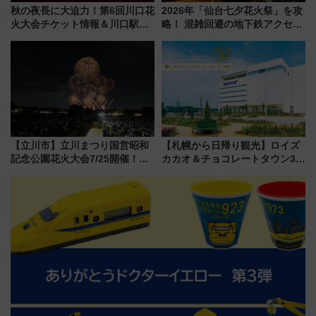
秋の夜長に大迫力！第6回川口花
2026年「仙台七夕花火祭」を攻
火大会チケット情報＆川口駅か
略！ 混雑回避の地下鉄アクセス
らのアクセスガイド
からまだ買える有料席情報、花
火前に楽しむ仙台観光ルートま
で解説！
【立川市】立川まつり国営昭和
【札幌から日帰り観光】ロイズ
記念公園花火大会7/25開催！
カカオ＆チョコレートタウン3周
5000発の花火が夜を彩る 今年は
年！ 9月は入場料半額やチョコ
混雑に要注意、その理由は
詰め放題を開催、ロイズタウン
駅からのアクセスも