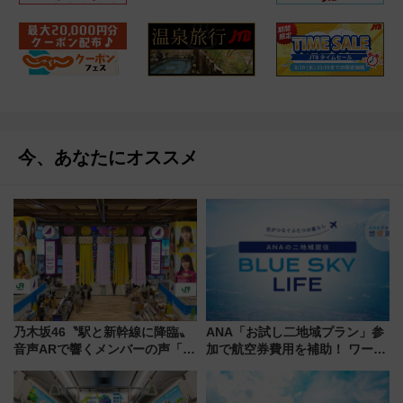
今、あなたにオススメ
乃木坂46〝駅と新幹線に降臨〟
ANA「お試し二地域プラン」参
音声ARで響くメンバーの声「真
加で航空券費用を補助！ ワーケ
夏の全国ツアー2026」
ーションや週末移住に最適な自
治体は？ 2026年は対象のエリア
が拡大！