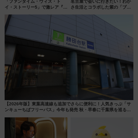
「ファンタイム・ウィズ・ト
名古屋で会いに行きたい！わか
イ・ストーリー5」で激レア『ロ
さ生活とコラボした紫の「ブル
ルカナ』カードをゲット！最新
ーベリーぴよりん」期間限定販
デコレーションも徹底解説
売
【2026年版】東葉高速線も追加でさらに便利に！人気きっぷ「サ
ンキューちばフリーパス」今年も発売 秋・早春に千葉県を巡るな
ら使い勝手・コスパ抜群