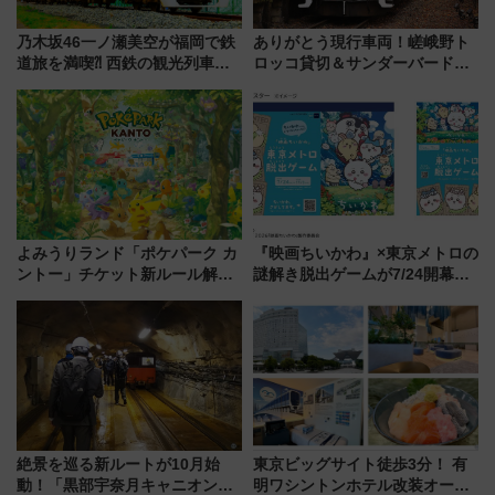
乃木坂46一ノ瀬美空が福岡で鉄
ありがとう現行車両！嵯峨野ト
道旅を満喫⁈ 西鉄の観光列車
ロッコ貸切＆サンダーバードレ
「THE RAIL KITCHEN
ストランで語り合う秋の京都
CHIKUGO」で巡る福岡･太宰
斉藤雪乃＆福原トシヒロと行
府･柳川の旅！YouTubeが公開
く！9月13日「京都の鉄道満喫
に
ツアー」開催
よみうりランド「ポケパーク カ
『映画ちいかわ』×東京メトロの
ントー」チケット新ルール解
謎解き脱出ゲームが7/24開幕！
説！購入制限の緩和と入場時の
オリジナル24時間券の買い方と
本人確認が11月スタート
遊び方を解説！（7/10発売開
始）
絶景を巡る新ルートが10月始
東京ビッグサイト徒歩3分！ 有
動！「黒部宇奈月キャニオンル
明ワシントンホテル改装オープ