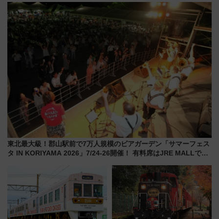
開発、バスタ新潟構想まで徹底
行開始に！ この夏は直通列車で
解説！
横浜へ！
東北最大級！郡山駅前で7万人規模のビアガーデン「サマーフェス
タ IN KORIYAMA 2026」7/24-26開催！ 有料席はJRE MALLで予
約可能