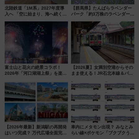
北陸鉄道「1M系」2027年度導
【群馬県】たんばらラベンダー
入へ 「空に始まり、海へ続く」
パーク「約3万株のラベンダー」
白山比咩神社をモチーフにした
が見頃！新幹線＆無料送迎バス
神秘的なデザイン
で都心から約1時間半で夏の絶景
を！
富士山と花火の絶景コラボ！
【2026夏】女満別空港からその
2026年「河口湖湖上祭」を楽し
まま使える！JR石北本線＆バス
む完全ガイド＆鉄道アクセスの
乗り放題「北見・網走周遊フリ
ススメ
ーパス」でおトクに道東観光
（8/3発売）
【2026年最新】新潟駅の再開発
車内にメタモン出現？ みなとみ
はいつ完成？ 万代広場全面完成
らい線×ポケモン「ブクブクうみ
から「にいがた2キロ」・古町再
ぞこの街」ラッピング電車が運