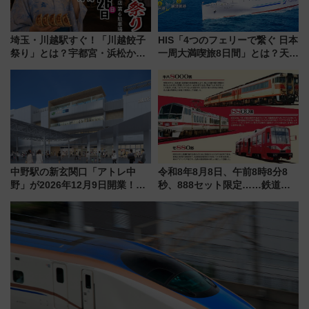
埼玉・川越駅すぐ！「川越餃子
HIS「4つのフェリーで繋ぐ 日本
祭り」とは？宇都宮・浜松から
一周大満喫旅8日間」とは？天橋
ご当地和牛まで全国の人気餃子
立・小樽・日光東照宮など全国
を食べ比べ【7月25日・26日開
の絶景＆限定グルメを網羅！煩
催】
雑な手続きも不要でお手軽に楽
しめるプランが登場
中野駅の新玄関口「アトレ中
令和8年8月8日、午前8時8分8
野」が2026年12月9日開業！新
秒、888セット限定……鉄道各
改札直結で屋上BBQも楽しめる
社の「8・8・8」な記念きっぷ
注目スポット
たち