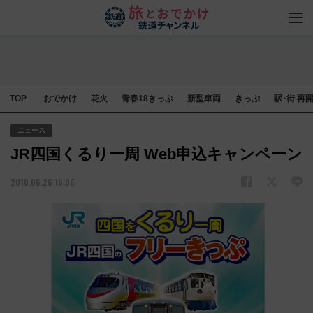
TOP
おでかけ
花火
青春18きっぷ
新型車両
きっぷ
駅･街 再
ニュース
JR四国くるり一周 Web申込キャンペーン
2018.06.26 16:06