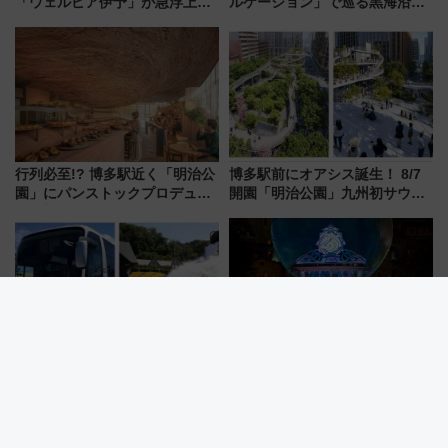
「ウェルピア伊予」が急浮上！
ルケーション」で巡る黒海沿岸
サイボウズ青野社長の参加表明
やエーゲ海の避暑リゾート 関
で探る鉄道アクセスの未来
連検索数が前年比237％増、ナ
ショジオも認める『2026年に訪
れるべき世界の旅先』
行列必至!? 博多駅近く「明治公
博多駅前にオアシス誕生！ 8/7
園」にパンストックプロデュー
開園「明治公園」九州初サウナ
スの新業態『Land Bageri』8/7
TOTOPAや日本一のピザなど絶
オープン 秋からはビストロ営業
品グルメ登場で駅前の過ごし方
も！
はどう変わる？
東京八重洲・バスタ新宿からサ
祝25周年！東京ディズニーシー
マーランドへ直行バス運行！ お
を水路で巡る8つのテーマポート
トクな1Dayパスで夏のプールと
と限定デコレーションを解説
推し活を楽しもう！（2026年
8/1～31）