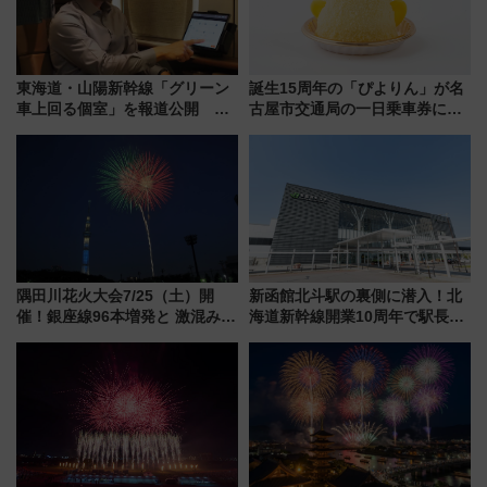
東海道・山陽新幹線「グリーン
誕生15周年の「ぴよりん」が名
車上回る個室」を報道公開 プ
古屋市交通局の一日乗車券に！
ライベート感備えた上質な空間
東山線では貸切電車も登場【限
定1万5000枚】
隅田川花火大会7/25（土）開
新函館北斗駅の裏側に潜入！北
催！銀座線96本増発と 激混みの
海道新幹線開業10周年で駅長
「浅草駅」を回避する最寄り駅･
室・地下通路など公開イベン
アクセス攻略法、2万発の花火が
ト 参加方法や体験内容を紹介
都心の夜に！