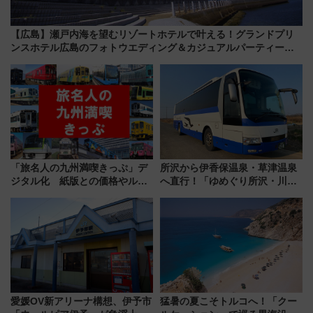
【広島】瀬戸内海を望むリゾートホテルで叶える！グランドプリ
ンスホテル広島のフォトウエディング＆カジュアルパーティープ
ラン
「旅名人の九州満喫きっぷ」デ
所沢から伊香保温泉・草津温泉
ジタル化 紙版との価格やルー
へ直行！「ゆめぐり所沢・川越
ルの違いを解説
号」で群馬の温泉旅をもっと気
軽に 運行ダイヤ・運賃を解説
愛媛OV新アリーナ構想、伊予市
猛暑の夏こそトルコへ！「クー