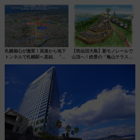
ート」と旅の拠点「欅平ラウン
ン直前「ゆりかもめ運転台付き
ジ」がオープン
客室」や海鮮丼が人気の朝食ビ
ュッフェを現地レポ
札幌都心が激変！高速から地下
【気仙沼大島】新モノレールで
トンネルで札幌駅へ直結、「創
山頂へ！絶景の「亀山テラス
成川通都心アクセス道路」が7月
360°」が7月19日オープン、休
から本格着工、延長4.8km整備
暇村のお得な日帰りプランも登
事業の全貌
場