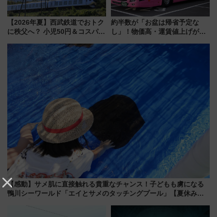
【2026年夏】西武鉄道でおトク
約半数が「お盆は帰省予定な
に秩父へ？ 小児50円＆コスパ最
し」！物価高・運賃値上げが財
強きっぷで「安・近・短」な家
布を直撃、往復1万円以内なら帰
族旅行！ 深夜の正丸トンネル探
りたいけど……【WILLER お盆
検や特急ラビューも
帰省動向調査】
【感動】サメ肌に直接触れる貴重なチャンス！子どもも虜になる
鴨川シーワールド「エイとサメのタッチングプール」【夏休み限
定企画】