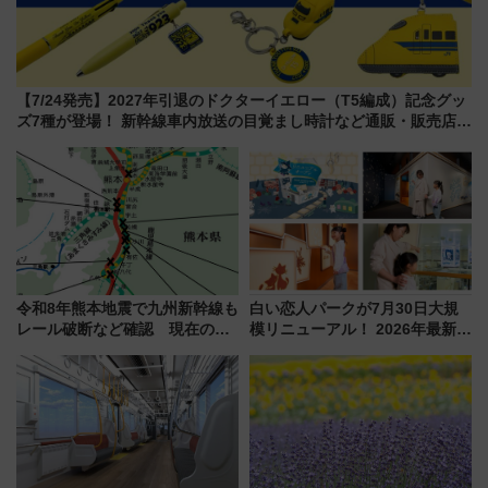
【7/24発売】2027年引退のドクターイエロー（T5編成）記念グッ
ズ7種が登場！ 新幹線車内放送の目覚まし時計など通販・販売店舗
まとめ
令和8年熊本地震で九州新幹線も
白い恋人パークが7月30日大規
レール破断など確認 現在の運
模リニューアル！ 2026年最新の
転見合わせ状況と交通網への影
新エリア・工場見学の見どころ
響
と料金・アクセスを徹底解説
（札幌市）