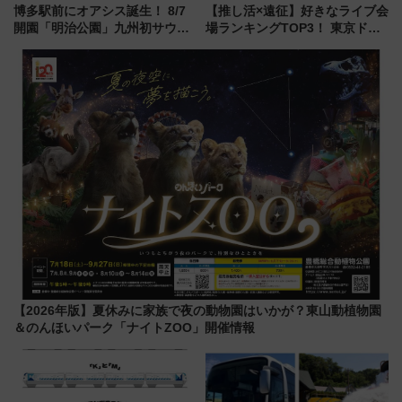
博多駅前にオアシス誕生！ 8/7
【推し活×遠征】好きなライブ会
開園「明治公園」九州初サウナ
場ランキングTOP3！ 東京ドー
TOTOPAや日本一のピザなど絶
ムや大阪城ホールが選ばれる理
品グルメ登場で駅前の過ごし方
由と交通アクセス術、ライブ会
はどう変わる？
場に何を求める？
【2026年版】夏休みに家族で夜の動物園はいかが？東山動植物園
＆のんほいパーク「ナイトZOO」開催情報