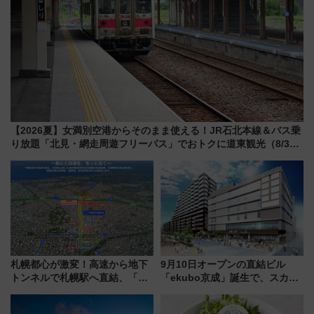
【2026夏】女満別空港からそのまま使える！JR石北本線＆バス乗
り放題「北見・網走周遊フリーパス」でおトクに道東観光（8/3発
売）
札幌都心が激変！高速から地下
9月10日オープンの直結ビル
トンネルで札幌駅へ直結、「創
「ekubo京成」誕生で、スカイ
成川通都心アクセス道路」が7月
ライナーも停まる巨大ハブ駅・
から本格着工、延長4.8km整備
新鎌ヶ谷はどう変わる？ 全テナ