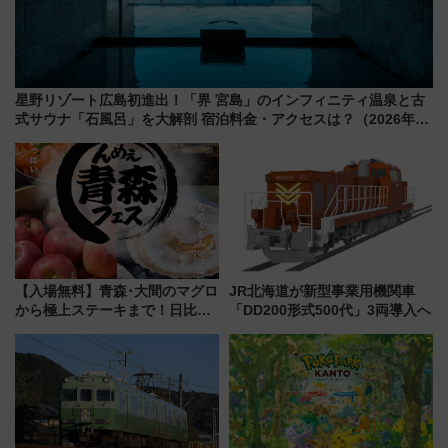
星野リゾート広島初進出！「界 宮島」のインフィニティ温泉と古
式サウナ「石風呂」を大解剖 宿泊料金・アクセスは？（2026年7
月23日開業）
【入場無料】青森･大間のマグロ
JR北海道が新型事業用機関車
から極上ステーキまで！日比谷
「DD200形式500代」3両導入へ
公園で「んめぇ青森フェス」と
人気フードフェス「肉祭」が同
時開催に！