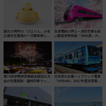
誕生15周年の「ぴよりん」が名
京成電鉄が押上～成田空港を結
古屋市交通局の一日乗車券に！
ぶ新型有料特急「3900形」のコ
東山線では貸切電車も登場【限
ンセプト・デザイン公開 愛称
定1万5000枚】
募集も実施
第74回伊勢神宮奉納全国花火大
日本初の水素ハイブリッド電車
会の交通規制・臨時列車マッ
「HYBARI」2027年度末営業運
プ！JR東海・近鉄で快適にアク
転へ 鉄道・発電・まちづくり
セス
で水素利活用が加速