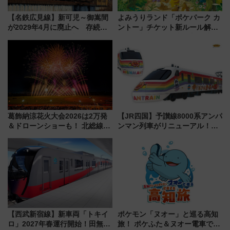
【名鉄広見線】新可児～御嵩間
よみうりランド「ポケパーク カ
が2029年4月に廃止へ 存続協
ントー」チケット新ルール解
議終了で100年の歴史に幕
説！購入制限の緩和と入場時の
本人確認が11月スタート
葛飾納涼花火大会2026は2万発
【JR四国】予讃線8000系アンパ
＆ドローンショーも！ 北総線を
ンマン列車がリニューアル！内
使った穴場アクセスや臨時列
外装デザイン公開 デビューは
車、観覧スポット情報と周辺観
今年12月
光まとめ（7/28開催）
【西武新宿線】新車両「トキイ
ポケモン「ヌオー」と巡る高知
ロ」2027年春運行開始！田無・
旅！ ポケふた＆ヌオー電車で楽