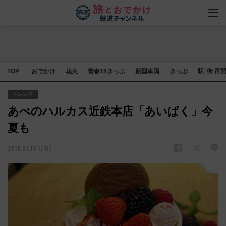
TOP
おでかけ
花火
青春18きっぷ
新型車両
きっぷ
駅･街 再
トレンド
あべのハルカス近鉄本店「あいぱく」今
夏も
2018.07.13 17:07