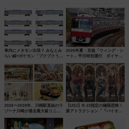
車内にメタモン出現？ みなとみ
2026年夏・京急「ウィング・シ
らい線×ポケモン「ブクブクうみ
ート」平日特別運行 ダイヤ・
ぞこの街」ラッピング電車が運
乗車方法を解説！2階建てバスや
行開始に！ この夏は直通列車で
三浦海岸を堪能できるお出かけ
横浜へ！
プランもご紹介
2026〜2029年、川崎駅直結のラ
【USJ】R-15指定の極限恐怖！
ゾーナ川崎が過去最大級リニュ
新アトラクション「『バイオハ
ーアル！ フードコート拡大など
ザード レクイエム』 ザ・ダイ
「いつから何が変わるか」徹底
ブ」今秋登場 ―予測不能の恐
解説！
怖に泣き叫べ―