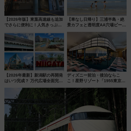
【2026年版】東葉高速線も追加
【車なし日帰り】三浦半島・絶
でさらに便利に！人気きっぷ
景カフェと透明度AA穴場ビーチ
「サンキューちばフリーパス」
を巡る！ おトクな電車きっぷ活
今年も発売 秋・早春に千葉県を
用してストレスフリー旅へ行こ
巡るなら使い勝手・コスパ抜群
う！
【2026年最新】新潟駅の再開発
ディズニー前泊・後泊ならこ
はいつ完成？ 万代広場全面完成
こ！星野リゾート「1955東京ベ
から「にいがた2キロ」・古町再
イ」が子連れや夕食難民を救う5
開発、バスタ新潟構想まで徹底
つの理由 無料バス＆24時間サー
解説！
ビスで混雑回避