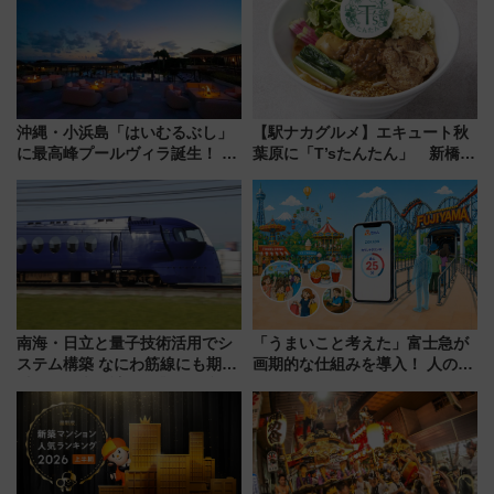
事業の全貌
ント情報も公開！
沖縄・小浜島「はいむるぶし」
【駅ナカグルメ】エキュート秋
に最高峰プールヴィラ誕生！ 石
葉原に「T’sたんたん」 新橋に
垣島から船で向かう究極のご褒
551蓬莱のDNAを継ぐ「東京豚
美旅「何もしない贅沢」を体験
饅」、オムライス専門店「肉と
してみない？
たまご」新グルメ続々登場！
【2026年8月】
南海・日立と量子技術活用でシ
「うまいこと考えた」富士急が
ステム構築 なにわ筋線にも期待
画期的な仕組みを導入！ 人のか
乗務員・車両計画作業を短縮へ
わりにスマホが並ぶ「分身く
ん」始動