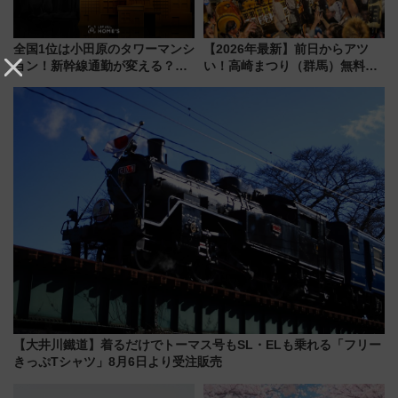
全国1位は小田原のタワーマンシ
【2026年最新】前日からアツ
ョン！新幹線通勤が変える？
い！高崎まつり（群馬）無料観
「住みたい街」の最新トレンド
覧エリアから初開催100人みこ
【新築マンション人気ランキン
しまで
グ】
【大井川鐵道】着るだけでトーマス号もSL・ELも乗れる「フリー
きっぷTシャツ」8月6日より受注販売