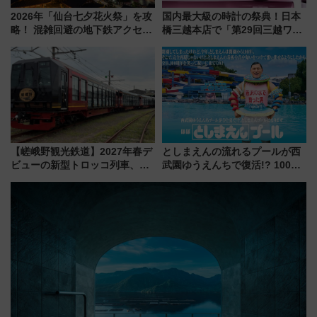
2026年「仙台七夕花火祭」を攻
国内最大級の時計の祭典！日本
略！ 混雑回避の地下鉄アクセス
橋三越本店で「第29回三越ワー
からまだ買える有料席情報、花
ルドウォッチフェア」開幕
火前に楽しむ仙台観光ルートま
【2026年8月5日～25日】
で解説！
【嵯峨野観光鉄道】2027年春デ
としまえんの流れるプールが西
ビューの新型トロッコ列車、い
武園ゆうえんちで復活!? 100周
よいよ試運転開始へ！現行車両
年記念企画＆「春日のうん○スラ
は2026年で引退
イダー」に注目 2026年夏は所
沢へ遊びに行こう