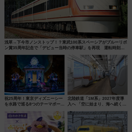
浅草→下今市ノンストップ！？東武100系スペーシアがブルーリボ
ン賞35周年記念で「デビュー当時の停車駅」を再現 運転時刻や
特急券の買い方を紹介
祝25周年！東京ディズニーシー
北陸鉄道「1M系」2027年度導
を水路で巡る8つのテーマポート
入へ 「空に始まり、海へ続く」
と限定デコレーションを解説
白山比咩神社をモチーフにした
神秘的なデザイン