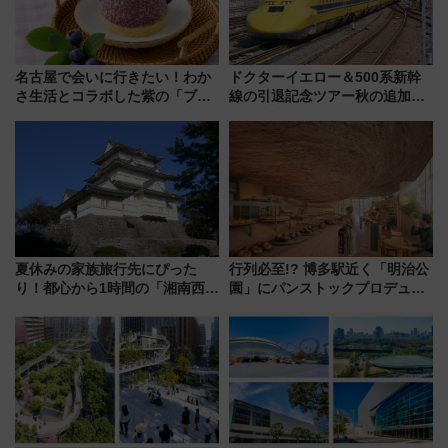
名古屋で会いに行きたい！わか
ドクターイエロー＆500系新幹
さ生活とコラボした紫の「ブル
線の引退記念ツアー秋の追加企
ーベリーぴよりん」期間限定販
画が決定！乗車体験やグッズ・
売
ホテル情報まとめ
夏休みの家族旅行先にぴった
行列必至!? 博多駅近く「明治公
り！都心から1時間の「湘南西エ
園」にパンストックプロデュー
リア」満喫ガイド 鎌倉・江の
スの新業態『Land Bageri』8/7
島とは異なる魅力を持つ今夏の
オープン 秋からはビストロ営業
注目スポット
も！