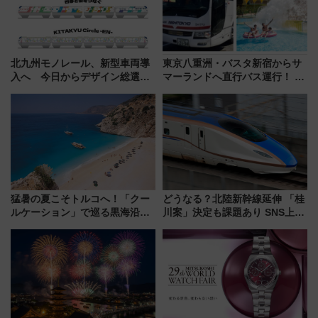
北九州モノレール、新型車両導
東京八重洲・バスタ新宿からサ
入へ 今日からデザイン総選挙
マーランドへ直行バス運行！ お
始まる
トクな1Dayパスで夏のプールと
推し活を楽しもう！（2026年
8/1～31）
猛暑の夏こそトルコへ！「クー
どうなる？北陸新幹線延伸 「桂
ルケーション」で巡る黒海沿岸
川案」決定も課題あり SNS上の
やエーゲ海の避暑リゾート 関
声は
連検索数が前年比237％増、ナ
ショジオも認める『2026年に訪
れるべき世界の旅先』