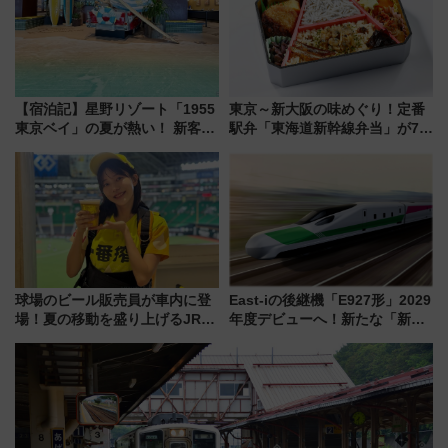
【宿泊記】星野リゾート「1955
東京～新大阪の味めぐり！定番
東京ベイ」の夏が熱い！ 新客室
駅弁「東海道新幹線弁当」が7月
「50sスターダムルーム」とア
21日にリニューアル発売
メリカングルメ＆絶品スイーツ
を満喫（千葉県浦安市）
球場のビール販売員が車内に登
East-iの後継機「E927形」2029
場！夏の移動を盛り上げるJR九
年度デビューへ！新たな「新幹
州「ビール新幹線」7月31日・8
線専用検測車」の性能を徹底解
月7日限定 ソフトバンクホーク
説【JR東日本】
スとコラボ