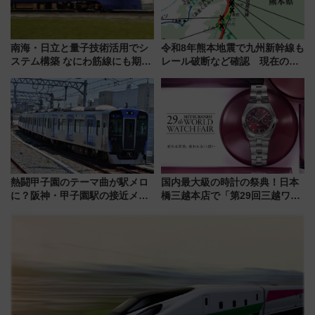
南海・日立と量子技術活用でシ
令和8年熊本地震で九州新幹線も
ステム構築 なにわ筋線にも期待
レール破断など確認 現在の運
乗務員・車両計画作業を短縮へ
転見合わせ状況と交通網への影
響
熱闘甲子園のテーマ曲が駅メロ
国内最大級の時計の祭典！日本
に？阪神・甲子園駅の接近メロ
橋三越本店で「第29回三越ワー
ディがVaundy「かげろう」×向
ルドウォッチフェア」開幕
谷実アレンジの特別仕様へ、8月
【2026年8月5日～25日】
5日始発から