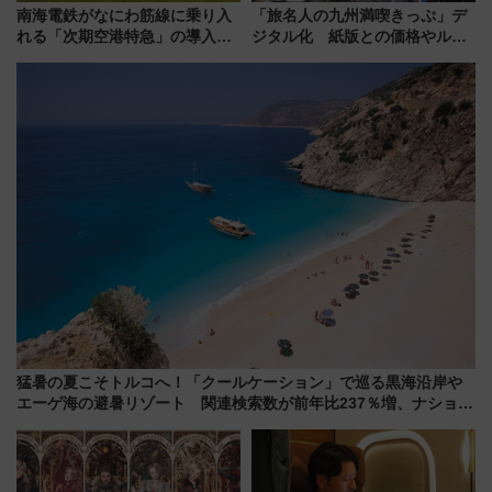
南海電鉄がなにわ筋線に乗り入
「旅名人の九州満喫きっぷ」デ
れる「次期空港特急」の導入を
ジタル化 紙版との価格やルー
決定！ピニンファリーナによる
ルの違いを解説
日本初の鉄道デザイン
猛暑の夏こそトルコへ！「クールケーション」で巡る黒海沿岸や
エーゲ海の避暑リゾート 関連検索数が前年比237％増、ナショジ
オも認める『2026年に訪れるべき世界の旅先』