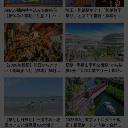
ANAが機内持ち込みを厳格化
埼玉・川越駅すぐ！「川越餃子
【夏休みの移動に注意！】ハン
祭り」とは？宇都宮・浜松から
ドバッグやPCケースも対象の
ご当地和牛まで全国の人気餃子
「身の回り品」新サイズ制限
を食べ比べ【7月25日・26日開
(40×30×20cm)おさらい
催】
【2026年最新】前日からアツ
新駅 “手柄山平和公園駅”から徒
い！高崎まつり（群馬）無料観
歩3分「大和工業アリーナ姫路」
覧エリアから初開催100人みこ
10月開業！Novelbright公演 や
しまで
大相撲巡業など 豪華イベントと
アクセス
【車なし日帰り】三浦半島・絶
2026年9月東京メトロダイヤ改
景カフェと透明度AA穴場ビーチ
正！銀座線・丸ノ内線で合計