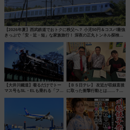
【2026年夏】西武鉄道でおトクに秩父へ？ 小児50円＆コスパ最強
きっぷで「安・近・短」な家族旅行！ 深夜の正丸トンネル探検や
特急ラビューも
【大井川鐵道】着るだけでトー
【ＢＳ日テレ】 友近が収録直後
マス号もSL・ELも乗れる「フリ
に取った衝撃行動とは……？
ーきっぷTシャツ」8月6日より
『友近・礼二の妄想トレイン』
受注販売
で極上の夏祭り鉄道旅を放送