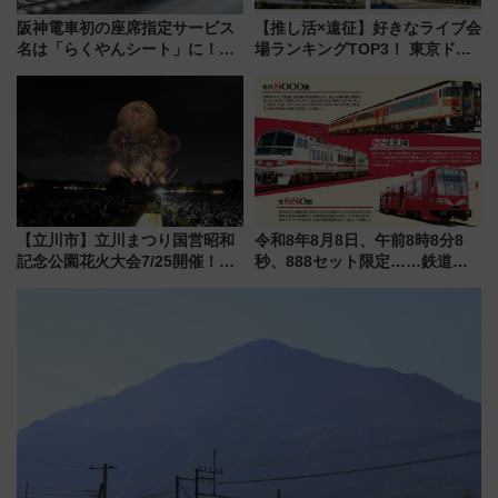
阪神電車初の座席指定サービス
【推し活×遠征】好きなライブ会
名は「らくやんシート」に！新
場ランキングTOP3！ 東京ドー
型3000系で大阪梅田～山陽姫路
ムや大阪城ホールが選ばれる理
を快適移動
由と交通アクセス術、ライブ会
場に何を求める？
【立川市】立川まつり国営昭和
令和8年8月8日、午前8時8分8
記念公園花火大会7/25開催！
秒、888セット限定……鉄道各
5000発の花火が夜を彩る 今年は
社の「8・8・8」な記念きっぷ
混雑に要注意、その理由は
たち