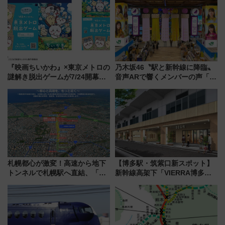
『映画ちいかわ』×東京メトロの
乃木坂46〝駅と新幹線に降臨〟
謎解き脱出ゲームが7/24開幕！
音声ARで響くメンバーの声「真
オリジナル24時間券の買い方と
夏の全国ツアー2026」
遊び方を解説！（7/10発売開
始）
札幌都心が激変！高速から地下
【博多駅・筑紫口新スポット】
トンネルで札幌駅へ直結、「創
新幹線高架下「VIERRA博多テ
成川通都心アクセス道路」が7月
ラス」が9/18開業！九州初出店
から本格着工、延長4.8km整備
など注目の全6店舗 「博多活憩
事業の全貌
通り」も一新