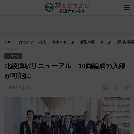
TOP
おでかけ
花火
青春18きっぷ
新型車両
きっぷ
駅･街 再
ニュース
北綾瀬駅リニューアル 10両編成の入線
が可能に
2019.03.15 11:03