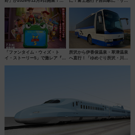
野」が2026年12月9日開業！新
に！富士急行下吉田駅に「サ電
改札直結で屋上BBQも楽しめる
（SADEN）」2026年12月開
注目スポット
業 行き交う電車の音や振動を
感じながら「ととのう」新感覚
「ファンタイム・ウィズ・ト
所沢から伊香保温泉・草津温泉
イ・ストーリー5」で激レア『ロ
へ直行！「ゆめぐり所沢・川越
ルカナ』カードをゲット！最新
号」で群馬の温泉旅をもっと気
デコレーションも徹底解説
軽に 運行ダイヤ・運賃を解説