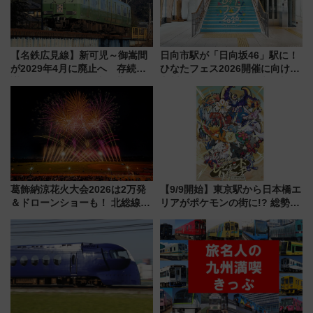
【名鉄広見線】新可児～御嵩間
日向市駅が「日向坂46」駅に！
が2029年4月に廃止へ 存続協
ひなたフェス2026開催に向けJR
議終了で100年の歴史に幕
九州が記念きっぷや臨時列車で
全力応援 夜行列車「ドリーム
おひさま号」も走る
葛飾納涼花火大会2026は2万発
【9/9開始】東京駅から日本橋エ
＆ドローンショーも！ 北総線を
リアがポケモンの街に!? 総勢
使った穴場アクセスや臨時列
100匹以上が出現「レジェンド
車、観覧スポット情報と周辺観
リサーチ」本格謎解き・グッズ
光まとめ（7/28開催）
情報まとめ