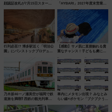
顔認証改札が7月15日スター
「HYBARI」2027年度末営業運
ト、手ぶらで乗車から買い物ま
転へ 鉄道・発電・まちづくり
でシームレスに
で水素利活用が加速
行列必至!? 博多駅近く「明治公
【感動】サメ肌に直接触れる貴
園」にパンストックプロデュー
重なチャンス！子どもも虜にな
スの新業態『Land Bageri』8/7
る鴨川シーワールド「エイとサ
オープン 秋からはビストロ営業
メのタッチングプール」【夏休
も！
み限定企画】
乃木坂46一ノ瀬美空が福岡で鉄
車内にメタモン出現？ みなとみ
道旅を満喫⁈ 西鉄の観光列車
らい線×ポケモン「ブクブクうみ
「THE RAIL KITCHEN
ぞこの街」ラッピング電車が運
CHIKUGO」で巡る福岡･太宰
行開始に！ この夏は直通列車で