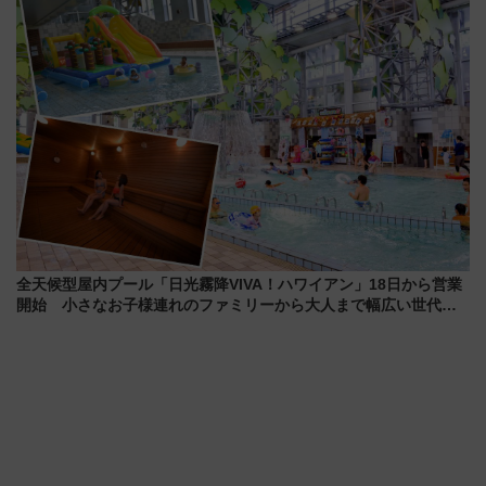
府･柳川の旅！YouTubeが公開
横浜へ！
に
全天候型屋内プール「日光霧降VIVA！ハワイアン」18日から営業
開始 小さなお子様連れのファミリーから大人まで幅広い世代が
一日中楽しる夏のリゾートを楽しんで