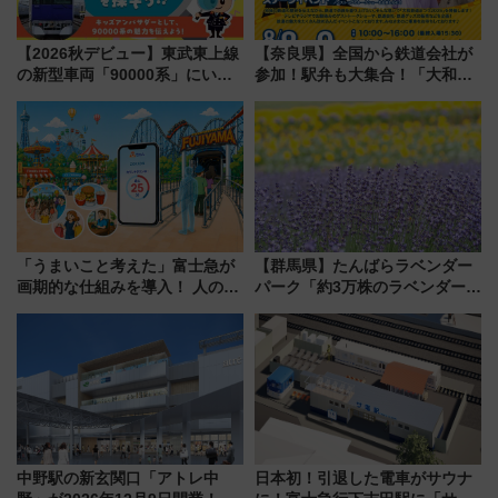
【2026秋デビュー】東武東上線
【奈良県】全国から鉄道会社が
の新型車両「90000系」にいち
参加！駅弁も大集合！「大和鉄
早く乗れる！ 8/11開催の小学生
道まつり2026」が8月8日・9日
向け先行試乗会でキッズアンバ
に開催決定
サダーになろう
「うまいこと考えた」富士急が
【群馬県】たんばらラベンダー
画期的な仕組みを導入！ 人のか
パーク「約3万株のラベンダー」
わりにスマホが並ぶ「分身く
が見頃！新幹線＆無料送迎バス
ん」始動
で都心から約1時間半で夏の絶景
を！
中野駅の新玄関口「アトレ中
日本初！引退した電車がサウナ