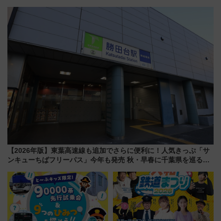
を巡る！ おトクな電車きっぷ活
212本の大増発、混雑緩和に期
用してストレスフリー旅へ行こ
待
う！
【2026年版】東葉高速線も追加でさらに便利に！人気きっぷ「サ
ンキューちばフリーパス」今年も発売 秋・早春に千葉県を巡るな
ら使い勝手・コスパ抜群