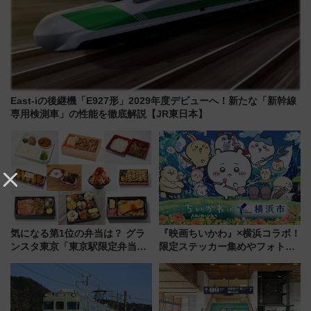
East-iの後継機「E927形」2029年度デビューへ！新たな「新幹線
専用検測車」の性能を徹底解説【JR東日本】
気になる第1位の弁当は？ グラ
『映画ちいかわ』×横浜コラボ！
ンスタ東京「東京駅限定弁当
限定ステッカー集めやフォトス
2026 売上ランキング」
ポット、特別花火でみなとみら
いを満喫しよう（花火鑑賞会応
募は7/12まで！）