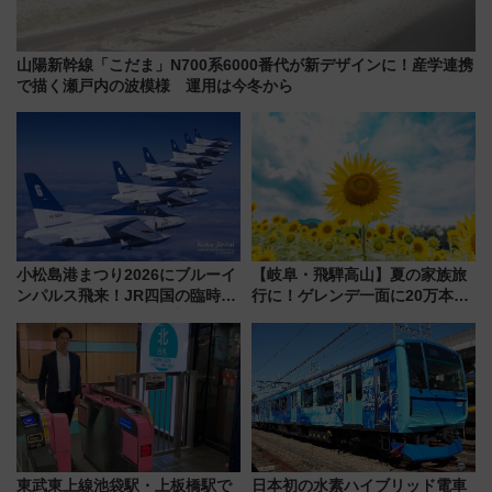
山陽新幹線「こだま」N700系6000番代が新デザインに！産学連携
で描く瀬戸内の波模様 運用は今冬から
小松島港まつり2026にブルーイ
【岐阜・飛騨高山】夏の家族旅
ンパルス飛来！JR四国の臨時ダ
行に！ゲレンデ一面に20万本の
イヤや駐車場予約を徹底解説
ひまわりが咲き誇る「アルコピ
アひまわり園」開園
東武東上線池袋駅・上板橋駅で
日本初の水素ハイブリッド電車