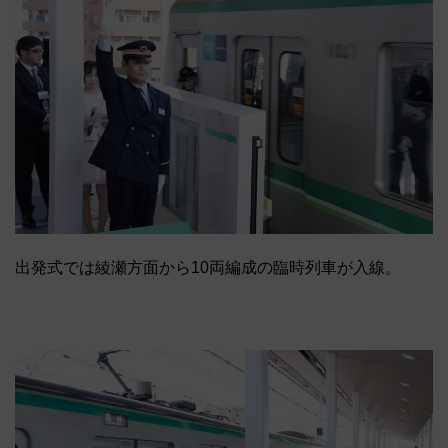
出発式では綾瀬方面から10両編成の臨時列車が入線。