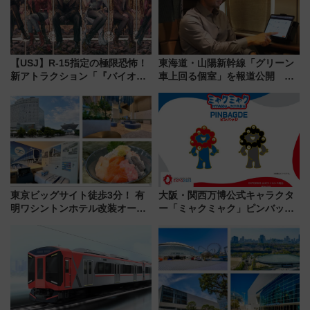
【USJ】R-15指定の極限恐怖！
東海道・山陽新幹線「グリーン
新アトラクション「『バイオハ
車上回る個室」を報道公開 プ
ザード レクイエム』 ザ・ダイ
ライベート感備えた上質な空間
ブ」今秋登場 ―予測不能の恐
怖に泣き叫べ―
東京ビッグサイト徒歩3分！ 有
大阪・関西万博公式キャラクタ
明ワシントンホテル改装オープ
ー「ミャクミャク」ピンバッジ
ン直前「ゆりかもめ運転台付き
新登場！関西の駅構内などで7月
客室」や海鮮丼が人気の朝食ビ
中旬発売
ュッフェを現地レポ