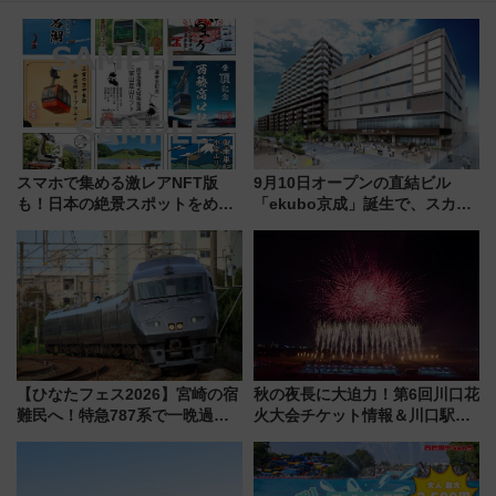
スマホで集める激レアNFT版
9月10日オープンの直結ビル
も！日本の絶景スポットをめぐ
「ekubo京成」誕生で、スカイ
って集める「索道印(さくどうい
ライナーも停まる巨大ハブ駅・
ん)」企画がスタート
新鎌ヶ谷はどう変わる？ 全テナ
ント情報も公開！
【ひなたフェス2026】宮崎の宿
秋の夜長に大迫力！第6回川口花
難民へ！特急787系で一晩過ご
火大会チケット情報＆川口駅か
せる夜間滞在型イベント「スワ
らのアクセスガイド
ローおひさま」が救世主に？