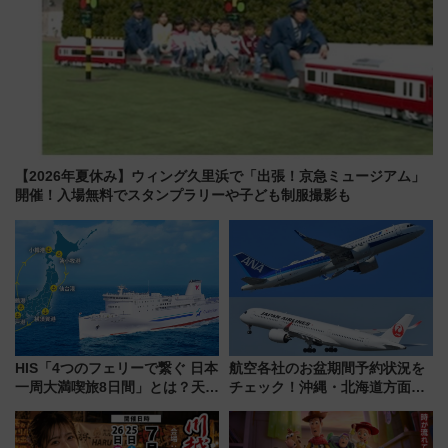
【2026年夏休み】ウィング久里浜で「出張！京急ミュージアム」
開催！入場無料でスタンプラリーや子ども制服撮影も
HIS「4つのフェリーで繋ぐ 日本
航空各社のお盆期間予約状況を
一周大満喫旅8日間」とは？天橋
チェック！沖縄・北海道方面は
立・小樽・日光東照宮など全国
予約急増中、いまから狙うべき
の絶景＆限定グルメを網羅！煩
日は？
雑な手続きも不要でお手軽に楽