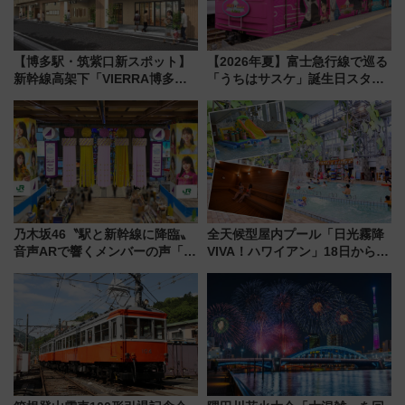
【博多駅・筑紫口新スポット】
【2026年夏】富士急行線で巡る
新幹線高架下「VIERRA博多テ
「うちはサスケ」誕生日スタン
ラス」が9/18開業！九州初出店
プラリー！富士急ハイランド限
など注目の全6店舗 「博多活憩
定グルメ＆グッズ徹底ガイド
通り」も一新
乃木坂46〝駅と新幹線に降臨〟
全天候型屋内プール「日光霧降
音声ARで響くメンバーの声「真
VIVA！ハワイアン」18日から営
夏の全国ツアー2026」
業開始 小さなお子様連れのフ
ァミリーから大人まで幅広い世
代が一日中楽しる夏のリゾート
を楽しんで