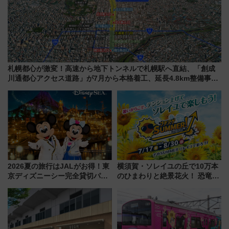
札幌都心が激変！高速から地下トンネルで札幌駅へ直結、「創成
川通都心アクセス道路」が7月から本格着工、延長4.8km整備事業
の全貌
2026夏の旅行はJALがお得！東
横須賀・ソレイユの丘で10万本
京ディズニーシー完全貸切パー
のひまわりと絶景花火！ 恐竜や
ティー招待券が当たるキャンペ
ドッグプールなど三浦半島の日
ーン始まる 条件は「夏の国内
帰りお出かけ最新情報（2026年
線に2回搭乗」
7月17日～開催）