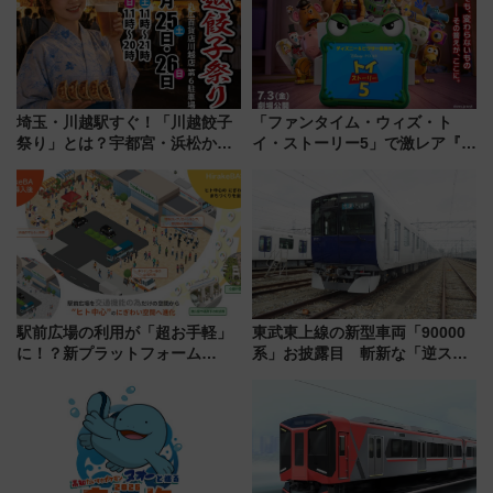
しめるプランが登場
埼玉・川越駅すぐ！「川越餃子
「ファンタイム・ウィズ・ト
祭り」とは？宇都宮・浜松から
イ・ストーリー5」で激レア『ロ
ご当地和牛まで全国の人気餃子
ルカナ』カードをゲット！最新
を食べ比べ【7月25日・26日開
デコレーションも徹底解説
催】
駅前広場の利用が「超お手軽」
東武東上線の新型車両「90000
に！？新プラットフォーム
系」お披露目 斬新な「逆スラ
「HirakeBA」8月3日始動、ス
ント式」の先頭形状と明るく開
マホで簡単申請 物販や演奏会な
放的な車内空間に注目、デビュ
どに【JR東日本】
ーは9月