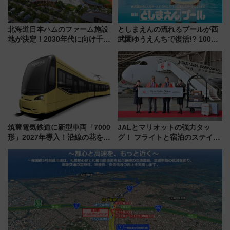
北海道日本ハムのファーム施設
としまえんの流れるプールが西
地が決定！2030年代に向け千歳
武園ゆうえんちで復活!? 100周
線沿線が一大野球エリア
年記念企画＆「春日のうん○スラ
イダー」に注目 2026年夏は所
沢へ遊びに行こう
筑豊電気鉄道に新型車両「7000
JALとマリオットの強力タッ
形」2027年導入！沿線の花をイ
グ！ フライトと宿泊のステイタ
メージしたイエローを採用 車
スマッチでFLY ON ポイントや
内は落ち着いたゆとりある空間
上級会員資格を効率よく獲得す
に
る方法を解説