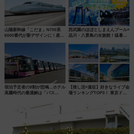
山陽新幹線「こだま」N700系
西武園のほぼとしまえんプール×
6000番代が新デザインに！産学
品川・八景島の水族館！猛暑を
連携で描く瀬戸内の波模様 運
乗り切る「アクティブパス」で
用は今冬から
夏休みをお得に楽しむ！
宿泊予定者の9割が悲鳴…ホテル
【推し活×遠征】好きなライブ会
高騰時代の最適解は「バス
場ランキングTOP3！ 東京ドー
泊」!? WILLER最新調査で判明
ムや大阪城ホールが選ばれる理
した、推し活遠征や観光時のリ
由と交通アクセス術、ライブ会
アルな懐事情
場に何を求める？