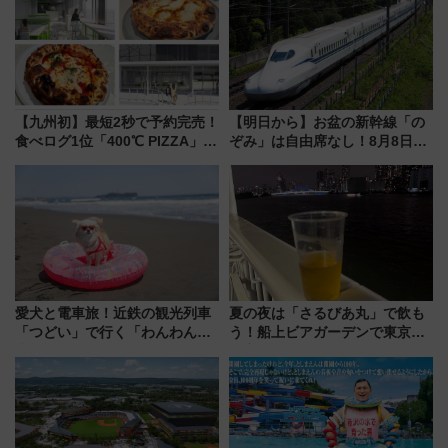
【九州初】最短2秒で予約完売！
【明日から】お盆の新幹線「の
食べログ1位「400℃ PIZZA」が
ぞみ」は自由席なし！8月8日午
博多駅すぐの明治公園に8/7オー
前はほぼ満席…でも数時間ズラ
プン。もつ鍋風など限定メニュ
せば空きが見つかることも 混
ーも
雑避ける「空席」探しのコツ
愛犬と電車旅！近鉄の観光列車
夏の夜は「さるびあ丸」で飲も
「つどい」で行く「わんわん列
う！船上ビアガーデンで東京湾
車」第5弾！海辺のBBQも楽し
の夜景を眺めながら軽く一
める日帰りツアー
杯……工場直送生ビールや島グ
ルメが美味い