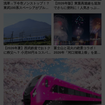
浅草→下今市ノンストップ！？
【2026年版】東葉高速線も追加
東武100系スペーシアがブルー
でさらに便利に！人気きっぷ
リボン賞35周年記念で「デビュ
「サンキューちばフリーパス」
ー当時の停車駅」を再現 運転
今年も発売 秋・早春に千葉県を
時刻や特急券の買い方を紹介
巡るなら使い勝手・コスパ抜群
【2026年夏】西武鉄道でおトク
富士山と花火の絶景コラボ！
に秩父へ？ 小児50円＆コスパ最
2026年「河口湖湖上祭」を楽し
強きっぷで「安・近・短」な家
む完全ガイド＆鉄道アクセスの
族旅行！ 深夜の正丸トンネル探
ススメ
検や特急ラビューも