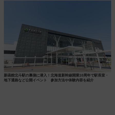
セス
斉藤雪乃＆福原トシヒロと行
く！9月13日「京都の鉄道満喫
ツアー」開催
新函館北斗駅の裏側に潜入！北海道新幹線開業10周年で駅長室・
地下通路など公開イベント 参加方法や体験内容を紹介