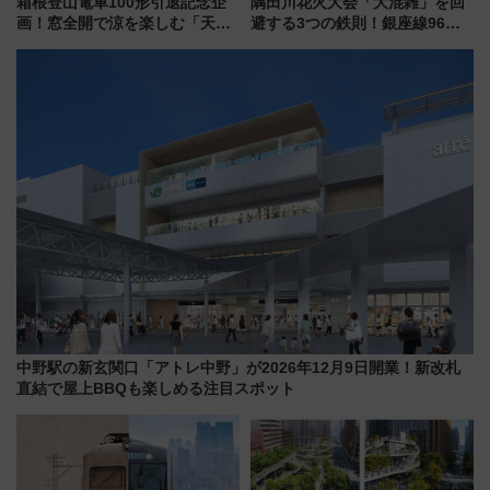
箱根登山電車100形引退記念企
隅田川花火大会「大混雑」を回
画！窓全開で涼を楽しむ「天然
避する3つの鉄則！銀座線96本
クーラー体験号」と限定鉄コレ
増発･浅草線臨時ダイヤ･スカイ
発売
ツリー駅の規制まとめ 7/25開催
（2026年）
中野駅の新玄関口「アトレ中野」が2026年12月9日開業！新改札
直結で屋上BBQも楽しめる注目スポット