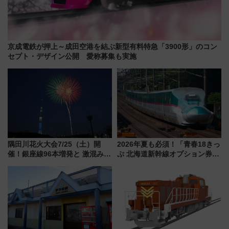
京成電鉄が押上～成田空港を結ぶ新型有料特急「3900形」のコン
セプト・デザイン公開 愛称募集も実施
隅田川花火大会7/25（土）開
2026年夏も必須！「青春18きっ
催！銀座線96本増発と 激混みの
ぷ 北海道新幹線オプション券」
「浅草駅」を回避する最寄り駅･
自動改札対応ルールと途中下車
アクセス攻略法、2万発の花火が
の罠
都心の夜に！