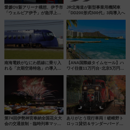
愛媛OV新アリーナ構想、伊予市
JR北海道が新型事業用機関車
「ウェルピア伊予」が急浮上！
「DD200形式500代」3両導入へ
サイボウズ青野社長の参加表明
で探る鉄道アクセスの未来
南海電鉄がなにわ筋線に乗り入
【ANA国際線タイムセール】ハ
れる「次期空港特急」の導入を
ワイ往復11万円台･北京5万円台
決定！ピニンファリーナによる
～、憧れのビジネスクラスも！
日本初の鉄道デザイン
来春のGW旅行まで狙える激ア
ツ路線まとめ（8/10まで）
第74回伊勢神宮奉納全国花火大
ありがとう現行車両！嵯峨野ト
会の交通規制・臨時列車マッ
ロッコ貸切＆サンダーバードレ
プ！JR東海・近鉄で快適にアク
ストランで語り合う秋の京都