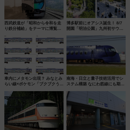
西武鉄道が「昭和から令和を走
博多駅前にオアシス誕生！ 8/7
り鉄分補給」をテーマに博覧会
開園「明治公園」九州初サウナ
を実施！くすのきホールで8月
TOTOPAや日本一のピザなど絶
14日から 新車両「トキイロ」体
品グルメ登場で駅前の過ごし方
験ブースも アクセスや申込方法
はどう変わる？
を解説
車内にメタモン出現？ みなとみ
南海・日立と量子技術活用でシ
らい線×ポケモン「ブクブクうみ
ステム構築 なにわ筋線にも期待
ぞこの街」ラッピング電車が運
乗務員・車両計画作業を短縮へ
行開始に！ この夏は直通列車で
横浜へ！