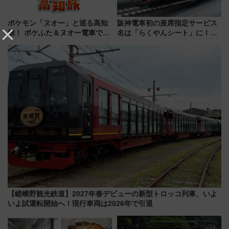
ポケモン「ヌオー」と巡る高知
阪神電車初の座席指定サービス
旅！ ポケふた＆ヌオー電車で楽
名は「らくやんシート」に！新
しむ鉄道スタンプラリーで土佐
型3000系で大阪梅田～山陽姫路
路の絶景と絶品グルメを満喫！
を快適移動
（7月18日スタート）
【嵯峨野観光鉄道】2027年春デビューの新型トロッコ列車、いよ
いよ試運転開始へ！現行車両は2026年で引退