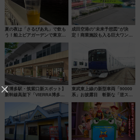
夏の夜は「さるびあ丸」で飲も
成田空港の”未来予想図”が決
う！船上ビアガーデンで東京湾
定！商業施設も入る巨大ワンタ
の夜景を眺めながら軽く一
ーミナル、京成の高架新駅整備
杯……工場直送生ビールや島グ
で新型特急が品川･羽田とを結
ルメが美味い
ぶ！ JR空港駅は2面3線化！
【博多駅・筑紫口新スポット】
東武東上線の新型車両「90000
新幹線高架下「VIERRA博多テ
系」お披露目 斬新な「逆スラ
ラス」が9/18開業！九州初出店
ント式」の先頭形状と明るく開
など注目の全6店舗 「博多活憩
放的な車内空間に注目、デビュ
通り」も一新
ーは9月