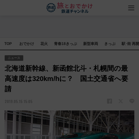
TOP
おでかけ
花火
青春18きっぷ
新型車両
きっぷ
駅･街 再
ニュース
北海道新幹線、新函館北斗・札幌間の最
高速度は320km/hに？ 国土交通省へ要
請
2019.05.15 15:05