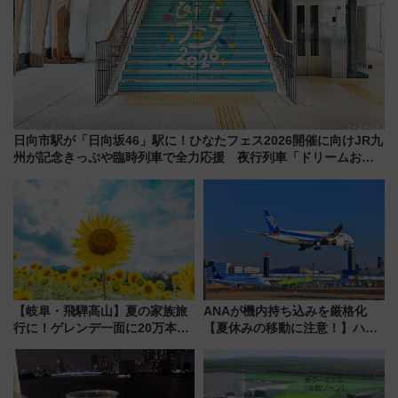
日向市駅が「日向坂46」駅に！ひなたフェス2026開催に向けJR九
州が記念きっぷや臨時列車で全力応援 夜行列車「ドリームおひ
さま号」も走る
【岐阜・飛騨高山】夏の家族旅
ANAが機内持ち込みを厳格化
行に！ゲレンデ一面に20万本の
【夏休みの移動に注意！】ハン
ひまわりが咲き誇る「アルコピ
ドバッグやPCケースも対象の
アひまわり園」開園
「身の回り品」新サイズ制限
(40×30×20cm)おさらい