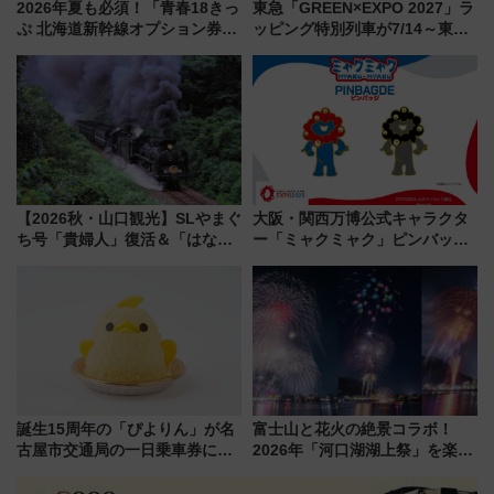
2026年夏も必須！「青春18きっ
東急「GREEN×EXPO 2027」ラ
ぷ 北海道新幹線オプション券」
ッピング特別列車が7/14～東
自動改札対応ルールと途中下車
横・田園都市・目黒線でデビュ
の罠
ー！ 注目の編成やデザインまと
め
【2026秋・山口観光】SLやまぐ
大阪・関西万博公式キャラクタ
ち号「貴婦人」復活＆「はなあ
ー「ミャクミャク」ピンバッジ
かり」初走行区間も！山口DCの
新登場！関西の駅構内などで7月
注目観光列車まとめ きっぷの取
中旬発売
り方は？
誕生15周年の「ぴよりん」が名
富士山と花火の絶景コラボ！
古屋市交通局の一日乗車券に！
2026年「河口湖湖上祭」を楽し
東山線では貸切電車も登場【限
む完全ガイド＆鉄道アクセスの
定1万5000枚】
ススメ