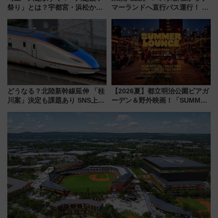
祭り」とは？宇都宮・浜松から
マーランドへ直行バス運行！ お
ご当地和牛まで全国の人気餃子
トクな1Dayパスで夏のプールと
を食べ比べ【7月25日・26日開
推し活を楽しもう！（2026年
催】
8/1～31）
どうなる？北陸新幹線延伸 「桂
【2026夏】都立明治公園ビアガ
川案」決定も課題あり SNS上の
ーデン＆野外映画！「SUMMER
声は
LOUNGE」のアクセスと上映ス
ケジュール 夜風とビール、映画
を満喫！