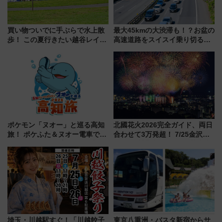
買い物ついでに手ぶらで水上散
最大45kmの大渋滞も！？お盆の
歩！ この夏行きたい越谷レイク
高速道路をスイスイ乗り切る快
タウンの新たな水辺の憩いエリ
適ドライブ術
ア「LAKESIDE PARK」（埼玉
県越谷市）
ポケモン「ヌオー」と巡る高知
北國花火2026完全ガイド、両日
旅！ ポケふた＆ヌオー電車で楽
合わせて3万発超！ 7/25金沢大
しむ鉄道スタンプラリーで土佐
会・8/1川北大会の2つの花火大
路の絶景と絶品グルメを満喫！
会の日程・アクセス・観覧席ま
（7月18日スタート）
とめ（石川県）
埼玉・川越駅すぐ！「川越餃子
東京八重洲・バスタ新宿からサ