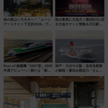
秋の夜はシモキタへ！「ムーン
秋の夜長に大迫力！第6回川口花
アートナイト下北沢2026」でイ
火大会チケット情報＆川口駅か
マーシブシアターやアート巡り
らのアクセスガイド
を満喫しよう
East-iの後継機「E927形」2029
神戸・大分や大阪・志布志航路
年度デビューへ！新たな「新幹
が破格！夏休み限定の「さんふ
線専用検測車」の性能を徹底解
らわあスペシャルセール」スタ
説【JR東日本】
ート 夕朝食ビュッフェ付きで
快適な船旅はいかが？