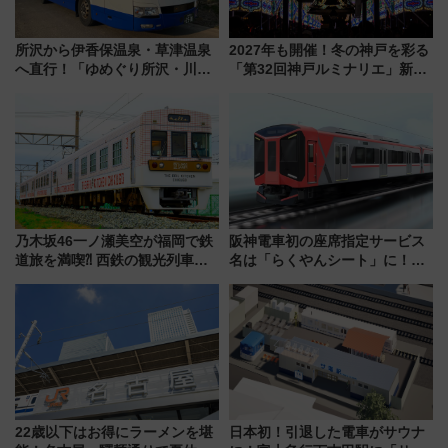
所沢から伊香保温泉・草津温泉
2027年も開催！冬の神戸を彩る
へ直行！「ゆめぐり所沢・川越
「第32回神戸ルミナリエ」新た
号」で群馬の温泉旅をもっと気
な「希望の鐘」とともに震災の
軽に 運行ダイヤ・運賃を解説
記憶を次世代へ
乃木坂46一ノ瀬美空が福岡で鉄
阪神電車初の座席指定サービス
道旅を満喫⁈ 西鉄の観光列車
名は「らくやんシート」に！新
「THE RAIL KITCHEN
型3000系で大阪梅田～山陽姫路
CHIKUGO」で巡る福岡･太宰
を快適移動
府･柳川の旅！YouTubeが公開
に
22歳以下はお得にラーメンを堪
日本初！引退した電車がサウナ