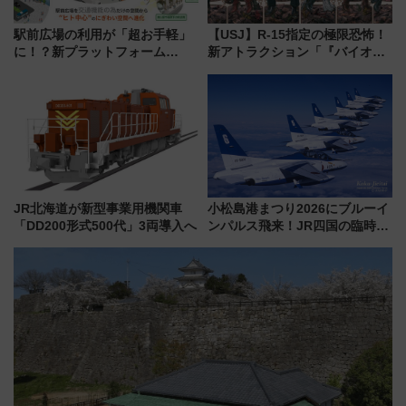
駅前広場の利用が「超お手軽」
【USJ】R-15指定の極限恐怖！
に！？新プラットフォーム
新アトラクション「『バイオハ
「HirakeBA」8月3日始動、ス
ザード レクイエム』 ザ・ダイ
マホで簡単申請 物販や演奏会な
ブ」今秋登場 ―予測不能の恐
どに【JR東日本】
怖に泣き叫べ―
JR北海道が新型事業用機関車
小松島港まつり2026にブルーイ
「DD200形式500代」3両導入へ
ンパルス飛来！JR四国の臨時ダ
イヤや駐車場予約を徹底解説