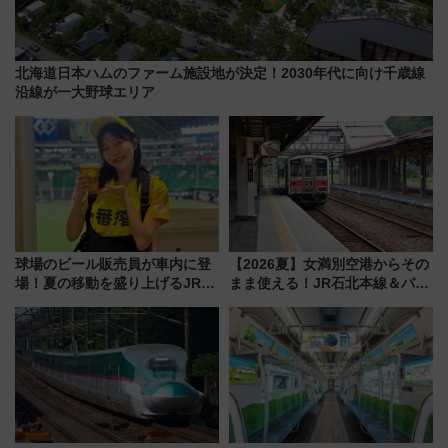
北海道日本ハムのファーム施設地が決定！2030年代に向け千歳線
沿線が一大野球エリア
球場のビール販売員が車内に登
【2026夏】女満別空港からその
場！夏の移動を盛り上げるJR九
まま使える！JR石北本線＆バス
州「ビール新幹線」7月31日・8
乗り放題「北見・網走周遊フリ
月7日限定 ソフトバンクホーク
ーパス」でおトクに道東観光
スとコラボ
（8/3発売）