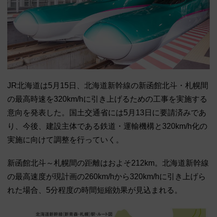
JR北海道は5月15日、北海道新幹線の新函館北斗・札幌間
の最高時速を320km/hに引き上げるための工事を実施する
意向を発表した。国土交通省には5月13日に要請済みであ
り、今後、建設主体である鉄道・運輸機構と320km/h化の
実施に向けて調整を行っていく。
新函館北斗～札幌間の距離はおよそ212km。北海道新幹線
の最高速度が現計画の260km/hから320km/hに引き上げら
れた場合、5分程度の時間短縮効果が見込まれる。