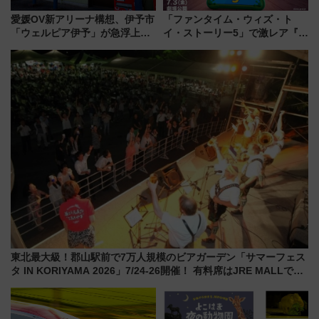
愛媛OV新アリーナ構想、伊予市
「ファンタイム・ウィズ・ト
「ウェルピア伊予」が急浮上！
イ・ストーリー5」で激レア『ロ
サイボウズ青野社長の参加表明
ルカナ』カードをゲット！最新
で探る鉄道アクセスの未来
デコレーションも徹底解説
東北最大級！郡山駅前で7万人規模のビアガーデン「サマーフェス
タ IN KORIYAMA 2026」7/24-26開催！ 有料席はJRE MALLで予
約可能