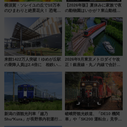
横須賀・ソレイユの丘で10万本
【2026年版】夏休みに家族で夜
のひまわりと絶景花火！ 恐竜や
の動物園はいかが？東山動植物
ドッグプールなど三浦半島の日
園＆のんほいパーク「ナイト
帰りお出かけ最新情報（2026年
ZOO」開催情報
7月17日～開催）
来館1422万人突破！ゆめが丘駅
2026年9月東京メトロダイヤ改
の乗降人員は2.4倍に 相鉄いず
正！銀座線・丸ノ内線で合計
み野線「ゆめが丘ソラトス」2周
212本の大増発、混雑緩和に期
年祭にそうにゃん＆DB.スター
待
マンが登場
新潟の酒観光列車「越乃
嵯峨野観光鉄道、「DE10 機関
Shu*Kura」が長野県内初運行！
車」や「SK200 運転台」見学ツ
地酒と食を味わう信州プレDC特
アーを開催！ ラストランイベン