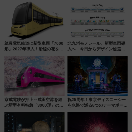
筑豊電気鉄道に新型車両「7000
北九州モノレール、新型車両導
形」2027年導入！沿線の花をイ
入へ 今日からデザイン総選挙
メージしたイエローを採用 車
始まる
内は落ち着いたゆとりある空間
に
京成電鉄が押上～成田空港を結
祝25周年！東京ディズニーシー
ぶ新型有料特急「3900形」のコ
を水路で巡る8つのテーマポート
ンセプト・デザイン公開 愛称
と限定デコレーションを解説
募集も実施