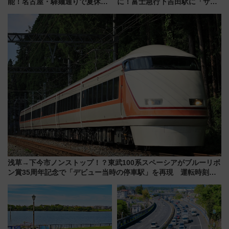
能！名古屋・驛麺通りで夏休み
に！富士急行下吉田駅に「サ電
限定「U22応援割り」が7月21日
（SADEN）」2026年12月開
よりスタート
業 行き交う電車の音や振動を
感じながら「ととのう」新感覚
浅草→下今市ノンストップ！？東武100系スペーシアがブルーリボ
ン賞35周年記念で「デビュー当時の停車駅」を再現 運転時刻や
特急券の買い方を紹介