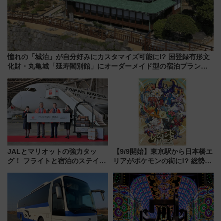
憧れの「城泊」が自分好みにカスタマイズ可能に!? 国登録有形文
化財・丸亀城「延寿閣別館」にオーダーメイド型の宿泊プランが
誕生！
JALとマリオットの強力タッ
【9/9開始】東京駅から日本橋エ
グ！ フライトと宿泊のステイタ
リアがポケモンの街に!? 総勢
スマッチでFLY ON ポイントや
100匹以上が出現「レジェンド
上級会員資格を効率よく獲得す
リサーチ」本格謎解き・グッズ
る方法を解説
情報まとめ