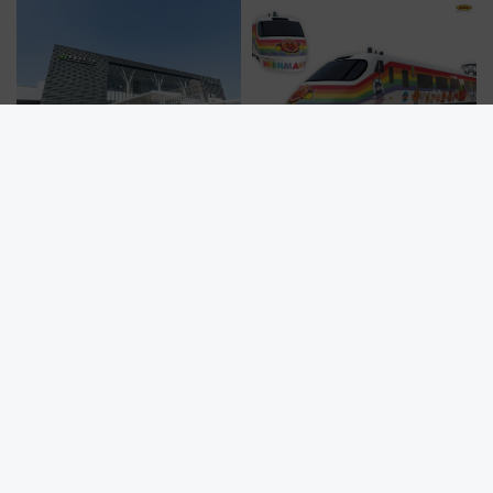
別企画
トの一環で激レア体験できちゃ
うかも 参加方法やスケジュール
をご紹介
新函館北斗駅の裏側に潜入！北
【JR四国】予讃線8000系アンパ
海道新幹線開業10周年で駅長
ンマン列車がリニューアル！内
室・地下通路など公開イベン
外装デザイン公開 デビューは
ト 参加方法や体験内容を紹介
今年12月