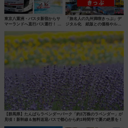
東京八重洲・バスタ新宿からサ
「旅名人の九州満喫きっぷ」デ
マーランドへ直行バス運行！ お
ジタル化 紙版との価格やルー
トクな1Dayパスで夏のプールと
ルの違いを解説
推し活を楽しもう！（2026年
8/1～31）
【群馬県】たんばらラベンダーパーク「約3万株のラベンダー」が
見頃！新幹線＆無料送迎バスで都心から約1時間半で夏の絶景を！