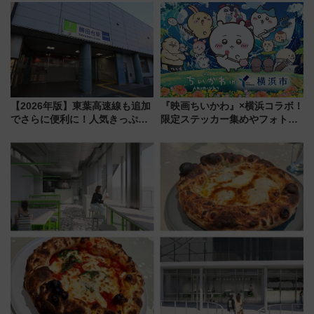
受注販売
潟・長野・庄内へ
【2026年版】東葉高速線も追加
『映画ちいかわ』×横浜コラボ！
でさらに便利に！人気きっぷ
限定ステッカー集めやフォトス
「サンキューちばフリーパス」
ポット、特別花火でみなとみら
今年も発売 秋・早春に千葉県を
いを満喫しよう（花火鑑賞会応
巡るなら使い勝手・コスパ抜群
募は7/12まで！）