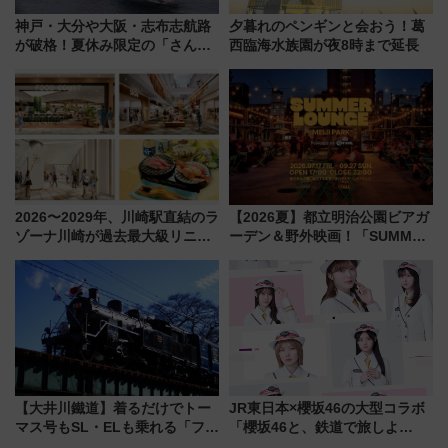
神戸・大分や大阪・志布志航路
夕暮れのペンギンと会おう！葛
が破格！夏休み限定の「さんふ
西臨海水族園が夜8時まで延長
らわあスペシャルセール」スタ
ート 夕朝食ビュッフェ付きで
快適な船旅はいかが？
2026〜2029年、川崎駅直結のラ
【2026夏】都立明治公園ビアガ
ゾーナ川崎が過去最大級リニュ
ーデン＆野外映画！「SUMMER
ーアル！ フードコート拡大など
LOUNGE」のアクセスと上映ス
「いつから何が変わるか」徹底
ケジュール 夜風とビール、映画
解説！
を満喫！
【大井川鐵道】着るだけでトー
JR東日本×櫻坂46の大型コラボ
マス号もSL・ELも乗れる「フリ
「櫻坂46と、鉄道で旅しよ
ーきっぷTシャツ」8月6日より
う。」が7月20日より始動！新