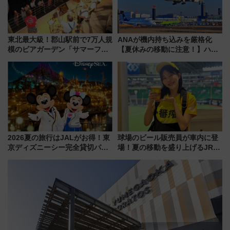
東北最大級！郡山駅前で7万人規
ANAが機内持ち込みを厳格化
模のビアガーデン「サマーフェ
【夏休みの移動に注意！】ハン
スタ IN KORIYAMA 2026」
ドバッグやPCケースも対象の
7/24-26開催！ 有料席はJRE
「身の回り品」新サイズ制限
MALLで予約可能
(40×30×20cm)おさらい
2026夏の旅行はJALがお得！東
球場のビール販売員が車内に登
京ディズニーシー完全貸切パー
場！夏の移動を盛り上げるJR九
ティー招待券が当たるキャンペ
州「ビール新幹線」7月31日・8
ーン始まる 条件は「夏の国内
月7日限定 ソフトバンクホーク
線に2回搭乗」
スとコラボ