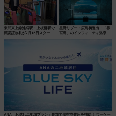
東武東上線池袋駅・上板橋駅で
星野リゾート広島初進出！「界
顔認証改札が7月15日スター
宮島」のインフィニティ温泉と
ト、手ぶらで乗車から買い物ま
古式サウナ「石風呂」を大解剖
でシームレスに
宿泊料金・アクセスは？（2026
年7月23日開業）
ANA「お試し二地域プラン」参加で航空券費用を補助！ ワーケー