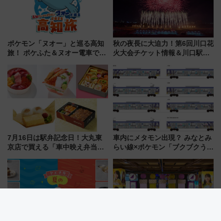
ポケモン「ヌオー」と巡る高知
秋の夜長に大迫力！第6回川口花
旅！ ポケふた＆ヌオー電車で楽
火大会チケット情報＆川口駅か
しむ鉄道スタンプラリーで土佐
らのアクセスガイド
路の絶景と絶品グルメを満喫！
（7月18日スタート）
7月16日は駅弁記念日！大丸東
車内にメタモン出現？ みなとみ
京店で買える「車中映え弁当」
らい線×ポケモン「ブクブクうみ
フェア【2026年夏】
ぞこの街」ラッピング電車が運
行開始に！ この夏は直通列車で
横浜へ！