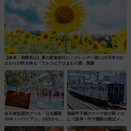
【岐阜・飛騨高山】夏の家族旅行に！ゲレンデ一面に20万本のひ
まわりが咲き誇る「アルコピアひまわり園」開園
全天候型屋内プール「日光霧降
熱闘甲子園のテーマ曲が駅メロ
VIVA！ハワイアン」18日から営
に？阪神・甲子園駅の接近メロ
業開始 小さなお子様連れのフ
ディがVaundy「かげろう」×向
ァミリーから大人まで幅広い世
谷実アレンジの特別仕様へ、8月