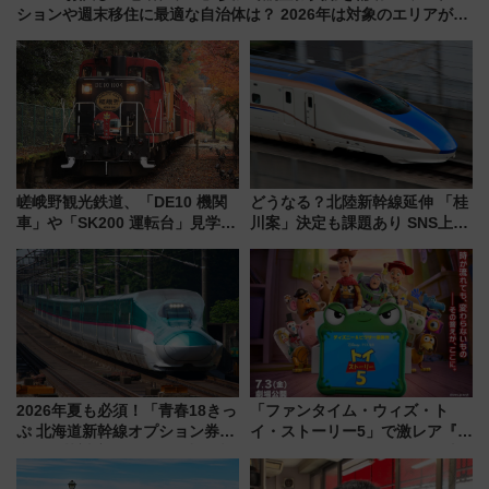
ションや週末移住に最適な自治体は？ 2026年は対象のエリアが拡
大！
嵯峨野観光鉄道、「DE10 機関
どうなる？北陸新幹線延伸 「桂
車」や「SK200 運転台」見学ツ
川案」決定も課題あり SNS上の
アーを開催！ ラストランイベン
声は
トの一環で激レア体験できちゃ
うかも 参加方法やスケジュール
をご紹介
2026年夏も必須！「青春18きっ
「ファンタイム・ウィズ・ト
ぷ 北海道新幹線オプション券」
イ・ストーリー5」で激レア『ロ
自動改札対応ルールと途中下車
ルカナ』カードをゲット！最新
の罠
デコレーションも徹底解説