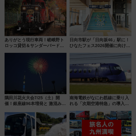
代が一日中楽しる夏のリゾート
5日始発から
を楽しんで
ありがとう現行車両！嵯峨野ト
日向市駅が「日向坂46」駅に！
ロッコ貸切＆サンダーバードレ
ひなたフェス2026開催に向けJR
ストランで語り合う秋の京都
九州が記念きっぷや臨時列車で
斉藤雪乃＆福原トシヒロと行
全力応援 夜行列車「ドリーム
く！9月13日「京都の鉄道満喫
おひさま号」も走る
ツアー」開催
隅田川花火大会7/25（土）開
南海電鉄がなにわ筋線に乗り入
催！銀座線96本増発と 激混みの
れる「次期空港特急」の導入を
「浅草駅」を回避する最寄り駅･
決定！ピニンファリーナによる
アクセス攻略法、2万発の花火が
日本初の鉄道デザイン
都心の夜に！