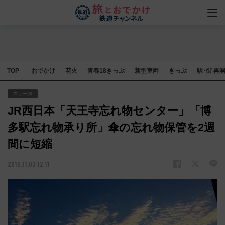
TOP
おでかけ
花火
青春18きっぷ
新型車両
きっぷ
駅･街 再
ニュース
JR西日本「天王寺忘れ物センター」「博
多駅忘れ物承り所」傘の忘れ物保管を2週
間に短縮
2016.11.03 12:11