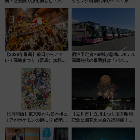
画！窓全開で涼を楽しむ「天然
ッピング特別列車が7/14～東
クーラー体験号」と限定鉄コレ
横・田園都市・目黒線でデビュ
発売
ー！ 注目の編成やデザインまと
め
【2026年最新】前日からアツ
宿泊予定者の9割が悲鳴…ホテル
い！高崎まつり（群馬）無料観
高騰時代の最適解は「バス
覧エリアから初開催100人みこ
泊」!? WILLER最新調査で判明
しまで
した、推し活遠征や観光時のリ
アルな懐事情
【9/9開始】東京駅から日本橋エ
【立川市】立川まつり国営昭和
リアがポケモンの街に!? 総勢
記念公園花火大会7/25開催！
100匹以上が出現「レジェンド
5000発の花火が夜を彩る 今年は
リサーチ」本格謎解き・グッズ
混雑に要注意、その理由は
情報まとめ