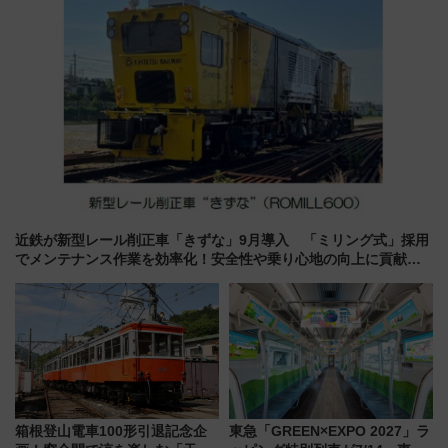
近鉄が新型レール削正車「きずな」9月導入 「ミリング式」採用
でメンテナンス作業を効率化！安全性や乗り心地の向上に貢献す
るだけでなく、全線区で活躍するための仕組みも
箱根登山電車100形引退記念企
東急「GREEN×EXPO 2027」ラ