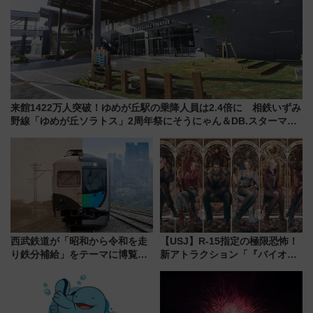
来館1422万人突破！ゆめが丘駅の乗降人員は2.4倍に 相鉄いずみ
野線「ゆめが丘ソラトス」2周年祭にそうにゃん＆DB.スターマン
が登場
西武鉄道が「昭和から令和を走
【USJ】R-15指定の極限恐怖！
り鉄分補給」をテーマに博覧会
新アトラクション「『バイオハ
を実施！くすのきホールで8月
ザード レクイエム』 ザ・ダイ
14日から 新車両「トキイロ」体
ブ」今秋登場 ―予測不能の恐
験ブースも アクセスや申込方法
怖に泣き叫べ―
を解説