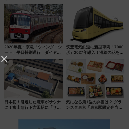
車」第5弾！海辺のBBQも楽し
電鉄の臨時列車やアクセス情
める日帰りツアー
報、利根川に咲く8,000発の大迫
力＆屋台を満喫
2026年夏・京急「ウィング・シ
筑豊電気鉄道に新型車両「7000
ート」平日特別運行 ダイヤ・
形」2027年導入！沿線の花をイ
乗車方法を解説！2階建てバスや
メージしたイエローを採用 車
三浦海岸を堪能できるお出かけ
内は落ち着いたゆとりある空間
プランもご紹介
に
日本初！引退した電車がサウナ
気になる第1位の弁当は？ グラ
に！富士急行下吉田駅に「サ電
ンスタ東京「東京駅限定弁当
（SADEN）」2026年12月開
2026 売上ランキング」
業 行き交う電車の音や振動を
感じながら「ととのう」新感覚