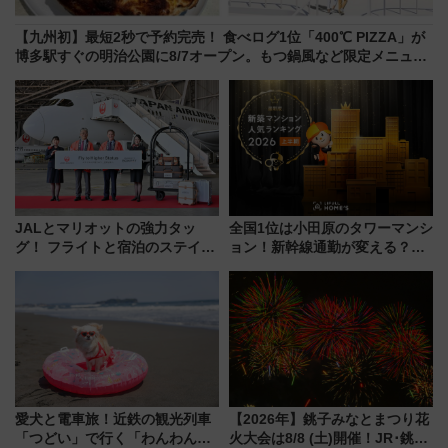
【九州初】最短2秒で予約完売！ 食べログ1位「400℃ PIZZA」が
博多駅すぐの明治公園に8/7オープン。もつ鍋風など限定メニュー
も
JALとマリオットの強力タッ
全国1位は小田原のタワーマンシ
グ！ フライトと宿泊のステイタ
ョン！新幹線通勤が変える？
スマッチでFLY ON ポイントや
「住みたい街」の最新トレンド
上級会員資格を効率よく獲得す
【新築マンション人気ランキン
る方法を解説
グ】
愛犬と電車旅！近鉄の観光列車
【2026年】銚子みなとまつり花
「つどい」で行く「わんわん列
火大会は8/8 (土)開催！JR･銚子