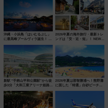
沖縄・小浜島「はいむるぶし」
2026年夏の海外旅行・最新トレ
に最高峰プールヴィラ誕生！ 石
ンドは「安・近・短」！ NEWT
垣島から船で向かう究極のご褒
調査から読み解く、最新の人気
美旅「何もしない贅沢」を体験
渡航先TOP5とは？ 円安時代の
してみない？
旅行術
新駅 “手柄山平和公園駅”から徒
2026年夏は那智勝浦へ！熊野灘
歩3分「大和工業アリーナ姫路」
に面した「特選」白砂ビーチは
10月開業！Novelbright公演 や
必見 「第17回那智勝浦町花火大
大相撲巡業など 豪華イベントと
会」は8月11日開催！
アクセス