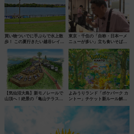
買い物ついでに手ぶらで水上散
東京・千住の「自称・日本一メ
歩！ この夏行きたい越谷レイク
ニューが多い」立ち食いそば屋
タウンの新たな水辺の憩いエリ
とは？ ＢＳ日テレ『ドランク塚
ア「LAKESIDE PARK」（埼玉
地のふらっと立ち食いそば』
県越谷市）
7/27夜10時～放送
【気仙沼大島】新モノレールで
よみうりランド「ポケパーク カ
山頂へ！絶景の「亀山テラス
ントー」チケット新ルール解
360°」が7月19日オープン、休
説！購入制限の緩和と入場時の
暇村のお得な日帰りプランも登
本人確認が11月スタート
場