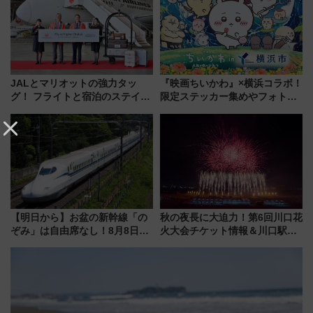
場に何を求める？
JALとマリオットの強力タッ
『映画ちいかわ』×横浜コラボ！
グ！ フライトと宿泊のステイタ
限定ステッカー集めやフォトス
スマッチでFLY ON ポイントや
ポット、特別花火でみなとみら
上級会員資格を効率よく獲得す
いを満喫しよう（花火鑑賞会応
る方法を解説
募は7/12まで！）
【明日から】お盆の新幹線「の
秋の夜長に大迫力！第6回川口花
ぞみ」は自由席なし！8月8日午
火大会チケット情報＆川口駅か
前はほぼ満席…でも数時間ズラ
らのアクセスガイド
せば空きが見つかることも 混
雑避ける「空席」探しのコツ