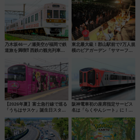
乃木坂46一ノ瀬美空が福岡で鉄
東北最大級！郡山駅前で7万人規
道旅を満喫⁈ 西鉄の観光列車
模のビアガーデン「サマーフェ
「THE RAIL KITCHEN
スタ IN KORIYAMA 2026」
CHIKUGO」で巡る福岡･太宰
7/24-26開催！ 有料席はJRE
府･柳川の旅！YouTubeが公開
MALLで予約可能
に
【2026年夏】富士急行線で巡る
阪神電車初の座席指定サービス
「うちはサスケ」誕生日スタン
名は「らくやんシート」に！新
プラリー！富士急ハイランド限
型3000系で大阪梅田～山陽姫路
定グルメ＆グッズ徹底ガイド
を快適移動