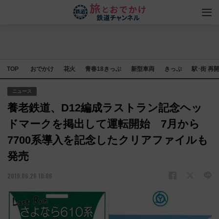
TOP
おでかけ
花火
青春18きっぷ
新型車両
きっぷ
駅･街 再
ニュース
養老鉄道、D12編成ラストラン記念ヘッ
ドマークを掲出して運転開始 7月から
7700系導入を記念したクリアファイルも
発売
2019.06.26 10:06