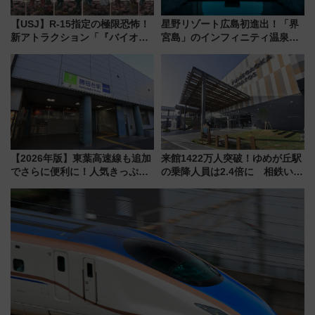
【USJ】R-15指定の極限恐怖！
星野リゾート広島初進出！「界
新アトラクション「『バイオハ
宮島」のインフィニティ温泉と
ザード レクイエム』 ザ・ダイ
古式サウナ「石風呂」を大解剖
ブ」今秋登場 ―予測不能の恐
宿泊料金・アクセスは？（2026
怖に泣き叫べ―
年7月23日開業）
【2026年版】東葉高速線も追加
来館1422万人突破！ゆめが丘駅
でさらに便利に！人気きっぷ
の乗降人員は2.4倍に 相鉄いず
「サンキューちばフリーパス」
み野線「ゆめが丘ソラトス」2周
今年も発売 秋・早春に千葉県を
年祭にそうにゃん＆DB.スター
巡るなら使い勝手・コスパ抜群
マンが登場