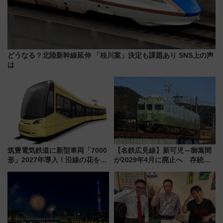
どうなる？北陸新幹線延伸 「桂川案」決定も課題あり SNS上の声
は
筑豊電気鉄道に新型車両「7000
【名鉄広見線】新可児～御嵩間
形」2027年導入！沿線の花をイ
が2029年4月に廃止へ 存続協
メージしたイエローを採用 車
議終了で100年の歴史に幕
内は落ち着いたゆとりある空間
に