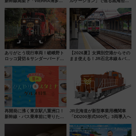
新幹線高架下「VIERRA博多テ
ルケーション」で巡る黒海沿岸
ラス」が9/18開業！九州初出店
やエーゲ海の避暑リゾート 関
など注目の全6店舗 「博多活憩
連検索数が前年比237％増、ナ
通り」も一新
ショジオも認める『2026年に訪
れるべき世界の旅先』
ありがとう現行車両！嵯峨野ト
【2026夏】女満別空港からその
ロッコ貸切＆サンダーバードレ
まま使える！JR石北本線＆バス
ストランで語り合う秋の京都
乗り放題「北見・網走周遊フリ
斉藤雪乃＆福原トシヒロと行
ーパス」でおトクに道東観光
く！9月13日「京都の鉄道満喫
（8/3発売）
ツアー」開催
再開発に沸く東京駅八重洲口！
JR北海道が新型事業用機関車
新幹線・バス乗車前に寄りたい
「DD200形式500代」3両導入へ
「ヤエチカ」2026年夏の「ひん
やり＆スタミナグルメ」6選【新
店舗も！】