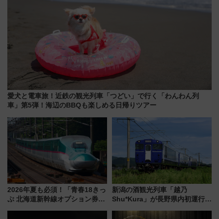
愛犬と電車旅！近鉄の観光列車「つどい」で行く「わんわん列
車」第5弾！海辺のBBQも楽しめる日帰りツアー
2026年夏も必須！「青春18きっ
新潟の酒観光列車「越乃
ぷ 北海道新幹線オプション券」
Shu*Kura」が長野県内初運行！
自動改札対応ルールと途中下車
地酒と食を味わう信州プレDC特
の罠
別企画