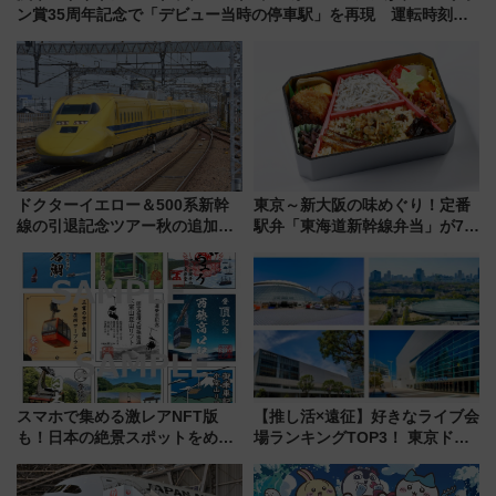
ン賞35周年記念で「デビュー当時の停車駅」を再現 運転時刻や
特急券の買い方を紹介
ドクターイエロー＆500系新幹
東京～新大阪の味めぐり！定番
線の引退記念ツアー秋の追加企
駅弁「東海道新幹線弁当」が7月
画が決定！乗車体験やグッズ・
21日にリニューアル発売
ホテル情報まとめ
スマホで集める激レアNFT版
【推し活×遠征】好きなライブ会
も！日本の絶景スポットをめぐ
場ランキングTOP3！ 東京ドー
って集める「索道印(さくどうい
ムや大阪城ホールが選ばれる理
ん)」企画がスタート
由と交通アクセス術、ライブ会