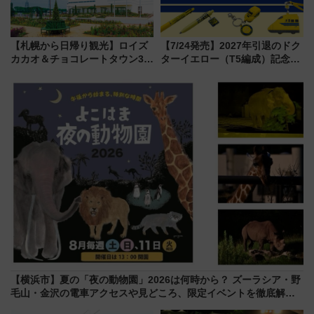
【札幌から日帰り観光】ロイズ
【7/24発売】2027年引退のドク
カカオ＆チョコレートタウン3周
ターイエロー（T5編成）記念グ
年！ 9月は入場料半額やチョコ
ッズ7種が登場！ 新幹線車内放
詰め放題を開催、ロイズタウン
送の目覚まし時計など通販・販
駅からのアクセスも
売店舗まとめ
【横浜市】夏の「夜の動物園」2026は何時から？ ズーラシア・野
毛山・金沢の電車アクセスや見どころ、限定イベントを徹底解
説！