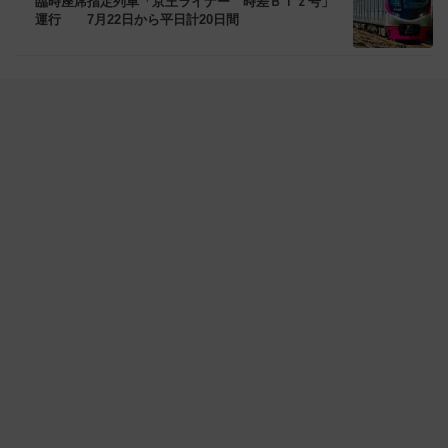
臨時座席指定列車「京王ライナー 時差Ｂｉｚ号」
運行 7月22日から平日計20日間