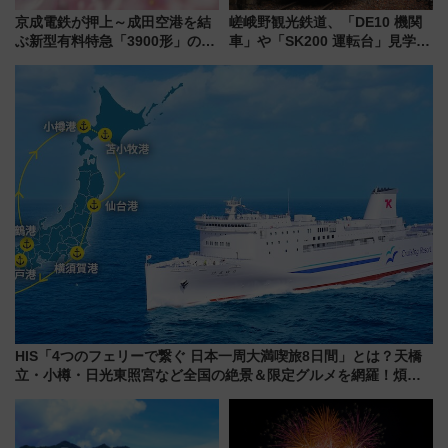
京成電鉄が押上～成田空港を結
嵯峨野観光鉄道、「DE10 機関
ぶ新型有料特急「3900形」のコ
車」や「SK200 運転台」見学ツ
ンセプト・デザイン公開 愛称
アーを開催！ ラストランイベン
募集も実施
トの一環で激レア体験できちゃ
うかも 参加方法やスケジュール
をご紹介
HIS「4つのフェリーで繋ぐ 日本一周大満喫旅8日間」とは？天橋
立・小樽・日光東照宮など全国の絶景＆限定グルメを網羅！煩雑
な手続きも不要でお手軽に楽しめるプランが登場