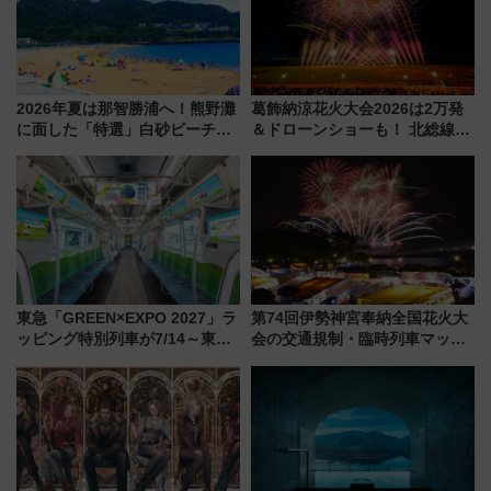
2026年夏は那智勝浦へ！熊野灘
葛飾納涼花火大会2026は2万発
に面した「特選」白砂ビーチは
＆ドローンショーも！ 北総線を
必見 「第17回那智勝浦町花火大
使った穴場アクセスや臨時列
会」は8月11日開催！
車、観覧スポット情報と周辺観
光まとめ（7/28開催）
東急「GREEN×EXPO 2027」ラ
第74回伊勢神宮奉納全国花火大
ッピング特別列車が7/14～東
会の交通規制・臨時列車マッ
横・田園都市・目黒線でデビュ
プ！JR東海・近鉄で快適にアク
ー！ 注目の編成やデザインまと
セス
め