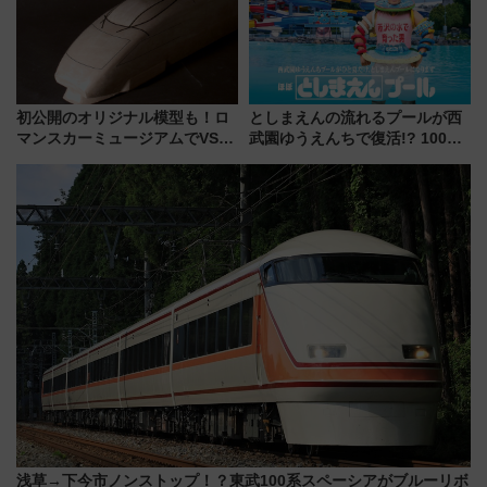
初公開のオリジナル模型も！ロ
としまえんの流れるプールが西
マンスカーミュージアムでVSE
武園ゆうえんちで復活!? 100周
の設計秘話に迫る企画展が7月
年記念企画＆「春日のうん○スラ
15日スタート
イダー」に注目 2026年夏は所
沢へ遊びに行こう
浅草→下今市ノンストップ！？東武100系スペーシアがブルーリボ