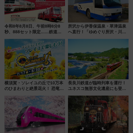
令和8年8月8日、午前8時8分8
所沢から伊香保温泉・草津温泉
秒、888セット限定……鉄道各
へ直行！「ゆめぐり所沢・川越
社の「8・8・8」な記念きっぷ
号」で群馬の温泉旅をもっと気
たち
軽に 運行ダイヤ・運賃を解説
横須賀・ソレイユの丘で10万本
長良川鉄道が臨時列車を運行！
のひまわりと絶景花火！ 恐竜や
ユネスコ無形文化遺産にも登録
ドッグプールなど三浦半島の日
された「郡上おどり」楽しむ人
帰りお出かけ最新情報（2026年
に 乗車には予約が必要
7月17日～開催）