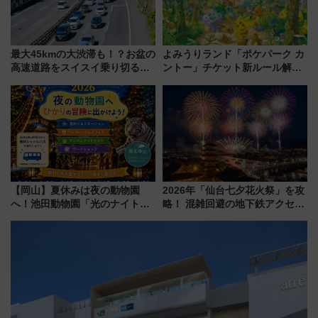
最大45kmの大渋滞も！？お盆の
よみうりランド「ポケパーク カ
高速道路をスイスイ乗り切る快
ントー」チケット新ルール解
適ドライブ術
説！購入制限の緩和と入場時の
本人確認が11月スタート
【岡山】夏休みは夜の動物園
2026年「仙台七夕花火祭」を攻
へ！池田動物園「光のナイトズ
略！ 混雑回避の地下鉄アクセス
ー2026」で光と動物が彩る特別
からまだ買える有料席情報、花
な夜
火前に楽しむ仙台観光ルートま
で解説！