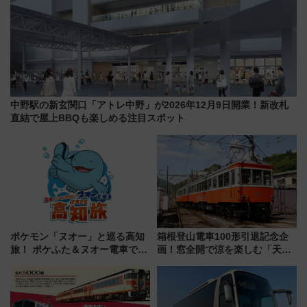
中野駅の新玄関口「アトレ中野」が2026年12月9日開業！新改札
直結で屋上BBQも楽しめる注目スポット
ポケモン「ヌオー」と巡る高知
箱根登山電車100形引退記念企
旅！ ポケふた＆ヌオー電車で楽
画！窓全開で涼を楽しむ「天然
しむ鉄道スタンプラリーで土佐
クーラー体験号」と限定鉄コレ
路の絶景と絶品グルメを満喫！
発売
（7月18日スタート）