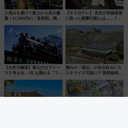
人混みを避けて船上から花火鑑
【ＢＳ日テレ】 友近が収録直後
賞！27,500円の「直前割」隅田
に取った衝撃行動とは……？
川花火クルーズはデパ地下グル
『友近・礼二の妄想トレイン』
メも持ち込みOK
で極上の夏祭り鉄道旅を放送
【大井川鐵道】着るだけでトー
憧れの「城泊」が自分好みにカ
マス号もSL・ELも乗れる「フリ
スタマイズ可能に!? 国登録有形
ーきっぷTシャツ」8月6日より
文化財・丸亀城「延寿閣別館」
受注販売
にオーダーメイド型の宿泊プラ
ンが誕生！
【ANA国際線タイムセール】ハ
全天候型屋内プール「日光霧降
ワイ往復11万円台･北京5万円台
VIVA！ハワイアン」18日から営