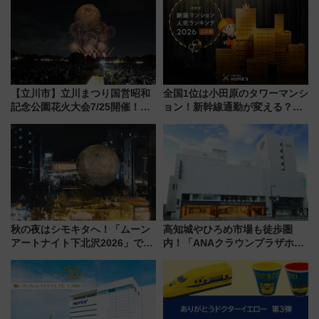
【立川市】立川まつり国営昭和
全国1位は小田原のタワーマンシ
記念公園花火大会7/25開催！
ョン！新幹線通勤が変える？
5000発の花火が夜を彩る 今年は
「住みたい街」の最新トレンド
混雑に要注意、その理由は
【新築マンション人気ランキン
グ】
秋の夜はシモキタへ！「ムーン
高知城やひろめ市場も徒歩圏
アートナイト下北沢2026」でイ
内！「ANAクラウンプラザホテ
マーシブシアターやアート巡り
ル高知」が8月開業
を満喫しよう