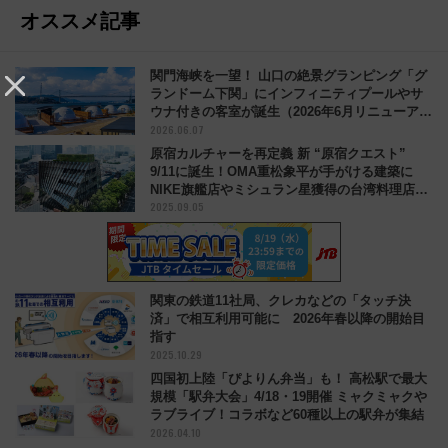
オススメ記事
関門海峡を一望！ 山口の絶景グランピング「グ
ランドーム下関」にインフィニティプールやサ
ウナ付きの客室が誕生（2026年6月リニューア
2026.06.07
ル）
原宿カルチャーを再定義 新 “原宿クエスト”
9/11に誕生！OMA重松象平が手がける建築に
NIKE旗艦店やミシュラン星獲得の台湾料理店な
2025.09.05
どが集結
関東の鉄道11社局、クレカなどの「タッチ決
済」で相互利用可能に 2026年春以降の開始目
指す
2025.10.29
四国初上陸「ぴよりん弁当」も！ 高松駅で最大
規模「駅弁大会」4/18・19開催 ミャクミャクや
ラブライブ！コラボなど60種以上の駅弁が集結
2026.04.10