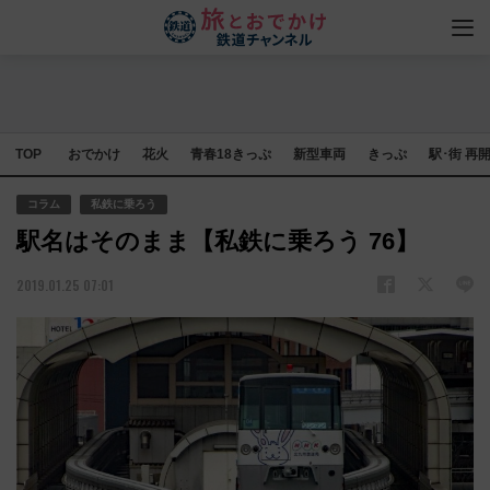
TOP
おでかけ
花火
青春18きっぷ
新型車両
きっぷ
駅･街 再
コラム
私鉄に乗ろう
駅名はそのまま【私鉄に乗ろう 76】
2019.01.25 07:01