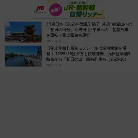
JR東日本【2026年元旦】銚子･外房･御嶽山への
「初日の出号」や成田山･平泉への「初詣列車」
を運転！富士回遊も運行
2025.12.14
【年末年始】東京モノレールは空港快速を増
発！ 12/26･29は夕方も快速運転、元日は早朝3
時台から「初日の出」臨時列車も（2025-26）
2025.12.11