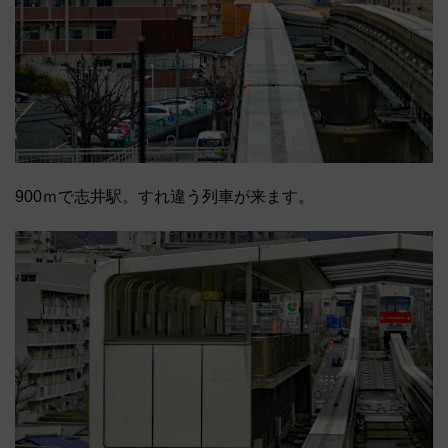
900ｍで志井駅。すれ違う列車が来ます。