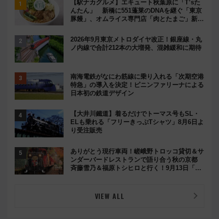
【駅ナカグルメ】エキュート秋葉原に「T’sた
んたん」 新橋に551蓬莱のDNAを継ぐ「東京
豚饅」、オムライス専門店「肉とたまご」新グ
ルメ続々登場！【2026年8月】
2026年9月東京メトロダイヤ改正！銀座線・丸
ノ内線で合計212本の大増発、混雑緩和に期待
南海電鉄がなにわ筋線に乗り入れる「次期空港
特急」の導入を決定！ピニンファリーナによる
日本初の鉄道デザイン
【大井川鐵道】着るだけでトーマス号もSL・
ELも乗れる「フリーきっぷTシャツ」8月6日よ
り受注販売
ありがとう現行車両！嵯峨野トロッコ貸切＆サ
ンダーバードレストランで語り合う秋の京都
斉藤雪乃＆福原トシヒロと行く！9月13日「京
都の鉄道満喫ツアー」開催
VIEW ALL