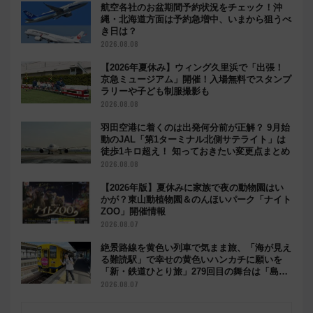
航空各社のお盆期間予約状況をチェック！沖
縄・北海道方面は予約急増中、いまから狙うべ
き日は？
2026.08.08
【2026年夏休み】ウィング久里浜で「出張！
京急ミュージアム」開催！入場無料でスタンプ
ラリーや子ども制服撮影も
2026.08.08
羽田空港に着くのは出発何分前が正解？ 9月始
動のJAL「第1ターミナル北側サテライト」は
徒歩1キロ超え！ 知っておきたい変更点まとめ
2026.08.08
【2026年版】夏休みに家族で夜の動物園はい
かが？東山動植物園＆のんほいパーク「ナイト
ZOO」開催情報
2026.08.07
絶景路線を黄色い列車で気まま旅、「海が見え
る難読駅」で幸せの黄色いハンカチに願いを
「新・鉄道ひとり旅」279回目の舞台は「島原
鉄道」
2026.08.07