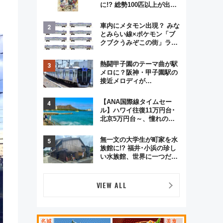
に!? 総勢100匹以上が出現
「レジェンドリサーチ」本
格謎解き・グッズ情報まと
車内にメタモン出現？ みな
め
とみらい線×ポケモン「ブ
クブクうみぞこの街」ラッ
ピング電車が運行開始に！
この夏は直通列車で横浜
熱闘甲子園のテーマ曲が駅
へ！
メロに？阪神・甲子園駅の
接近メロディが
Vaundy「かげろう」×向谷
実アレンジの特別仕様へ、
【ANA国際線タイムセー
8月5日始発から
ル】ハワイ往復11万円台･
北京5万円台～、憧れのビ
ジネスクラスも！来春の
GW旅行まで狙える激アツ
無一文の大学生が町家を水
路線まとめ（8/10まで）
族館に!? 福井･小浜の珍し
い水族館、世界に一つだけ
の塗り箸制作体験、鯖街道
の御食国など 小浜観光レポ
第2弾
VIEW ALL