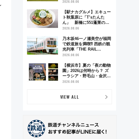
リーナによる日本初の鉄道
2026.08.06
ン
デザイン
【駅ナカグルメ】エキュー
ト秋葉原に「T’sたんた
ん」 新橋に551蓬莱の
DNAを継ぐ「東京豚饅」、
2026.08.06
オムライス専門店「肉とた
まご」新グルメ続々登場！
乃木坂46一ノ瀬美空が福岡
【2026年8月】
で鉄道旅を満喫⁈ 西鉄の観
光列車「THE RAIL
KITCHEN CHIKUGO」で巡
2026.08.06
る福岡･太宰府･柳川の旅！
YouTubeが公開に
【横浜市】夏の「夜の動物
園」2026は何時から？ ズ
ーラシア・野毛山・金沢の
電車アクセスや見どころ、
2026.08.06
限定イベントを徹底解説！
VIEW ALL