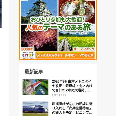
最新記事
2026年9月東京メトロダイ
ヤ改正！銀座線・丸ノ内線
で合計212本の大増発、混
雑緩和に期待
2026.08.06
南海電鉄がなにわ筋線に乗
り入れる「次期空港特急」
の導入を決定！ピニンファ