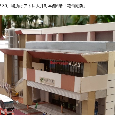
00～22:30。場所はアトレ大井町本館6階「花旬庵前」