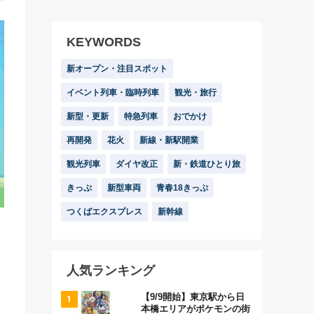
KEYWORDS
新オープン・注目スポット
イベント列車・臨時列車
観光・旅行
新型・更新
特急列車
おでかけ
再開発
花火
新線・新駅開業
観光列車
ダイヤ改正
新・鉄道ひとり旅
きっぷ
新型車両
青春18きっぷ
つくばエクスプレス
新幹線
人気ランキング
【9/9開始】東京駅から日
本橋エリアがポケモンの街