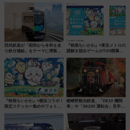
LOUNGE」のアクセスと上映ス
スタ IN KORIYAMA 2026」
ケジュール 夜風とビール、映画
7/24-26開催！ 有料席はJRE
を満喫！
MALLで予約可能
西武鉄道が「昭和から令和を走
『映画ちいかわ』×東京メトロの
り鉄分補給」をテーマに博覧会
謎解き脱出ゲームが7/24開幕！
を実施！くすのきホールで8月
オリジナル24時間券の買い方と
14日から 新車両「トキイロ」体
遊び方を解説！（7/10発売開
験ブースも アクセスや申込方法
始）
を解説
『映画ちいかわ』×横浜コラボ！
嵯峨野観光鉄道、「DE10 機関
限定ステッカー集めやフォトス
車」や「SK200 運転台」見学ツ
ポット、特別花火でみなとみら
アーを開催！ ラストランイベン
いを満喫しよう（花火鑑賞会応
トの一環で激レア体験できちゃ
募は7/12まで！）
うかも 参加方法やスケジュール
をご紹介