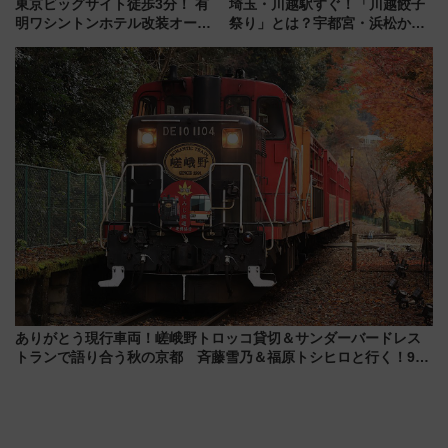
東京ビッグサイト徒歩3分！ 有
埼玉・川越駅すぐ！「川越餃子
明ワシントンホテル改装オープ
祭り」とは？宇都宮・浜松から
ン直前「ゆりかもめ運転台付き
ご当地和牛まで全国の人気餃子
客室」や海鮮丼が人気の朝食ビ
を食べ比べ【7月25日・26日開
ュッフェを現地レポ
催】
ありがとう現行車両！嵯峨野トロッコ貸切＆サンダーバードレス
トランで語り合う秋の京都 斉藤雪乃＆福原トシヒロと行く！9月
13日「京都の鉄道満喫ツアー」開催