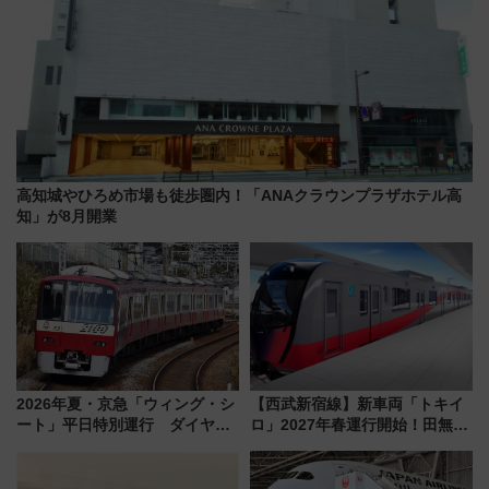
高知城やひろめ市場も徒歩圏内！「ANAクラウンプラザホテル高
知」が8月開業
2026年夏・京急「ウィング・シ
【西武新宿線】新車両「トキイ
ート」平日特別運行 ダイヤ・
ロ」2027年春運行開始！田無・
乗車方法を解説！2階建てバスや
新所沢にも停車 2028年春には
三浦海岸を堪能できるお出かけ
「第2弾」も
プランもご紹介