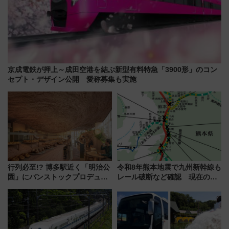
京成電鉄が押上～成田空港を結ぶ新型有料特急「3900形」のコン
セプト・デザイン公開 愛称募集も実施
行列必至!? 博多駅近く「明治公
令和8年熊本地震で九州新幹線も
園」にパンストックプロデュー
レール破断など確認 現在の運
スの新業態『Land Bageri』8/7
転見合わせ状況と交通網への影
オープン 秋からはビストロ営業
響
も！