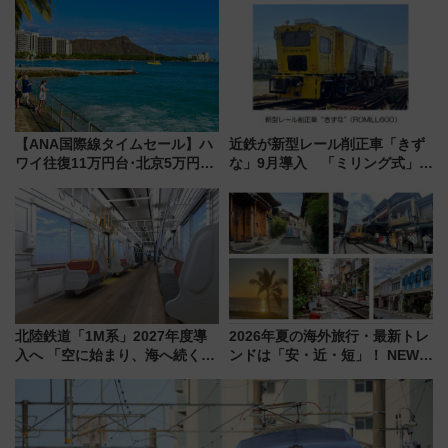
帰りお出かけ最新情報（2026年
大相撲巡業など 豪華イベントと
7月17日～開催）
アクセス
【ANA国際線タイムセール】ハ
近鉄が新型レール削正車「きず
ワイ往復11万円台･北京5万円台
な」9月導入 「ミリング式」採
～、憧れのビジネスクラスも！
用でメンテナンス作業を効率
来春のGW旅行まで狙える激ア
化！安全性や乗り心地の向上に
ツ路線まとめ（8/10まで）
貢献するだけでなく、全線区で
活躍するための仕組みも
北陸鉄道「1M系」2027年度導
2026年夏の海外旅行・最新トレ
入へ 「空に始まり、海へ続く」
ンドは「安・近・短」！ NEWT
白山比咩神社をモチーフにした
調査から読み解く、最新の人気
神秘的なデザイン
渡航先TOP5とは？ 円安時代の
旅行術