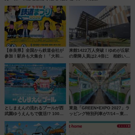
【奈良県】全国から鉄道会社が
来館1422万人突破！ゆめが丘駅
参加！駅弁も大集合！「大和鉄
の乗降人員は2.4倍に 相鉄いず
道まつり2026」が8月8日・9日
み野線「ゆめが丘ソラトス」2周
に開催決定
年祭にそうにゃん＆DB.スター
マンが登場
としまえんの流れるプールが西
東急「GREEN×EXPO 2027」ラ
武園ゆうえんちで復活!? 100周
ッピング特別列車が7/14～東
年記念企画＆「春日のうん○スラ
横・田園都市・目黒線でデビュ
イダー」に注目 2026年夏は所
ー！ 注目の編成やデザインまと
沢へ遊びに行こう
め