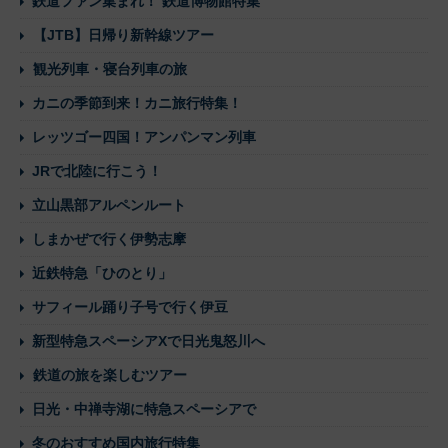
鉄道ファン集まれ！ 鉄道博物館特集
【JTB】日帰り新幹線ツアー
観光列車・寝台列車の旅
カニの季節到来！カニ旅行特集！
レッツゴー四国！アンパンマン列車
JRで北陸に行こう！
立山黒部アルペンルート
しまかぜで行く伊勢志摩
近鉄特急「ひのとり」
サフィール踊り子号で行く伊豆
新型特急スペーシアXで日光鬼怒川へ
鉄道の旅を楽しむツアー
日光・中禅寺湖に特急スペーシアで
冬のおすすめ国内旅行特集