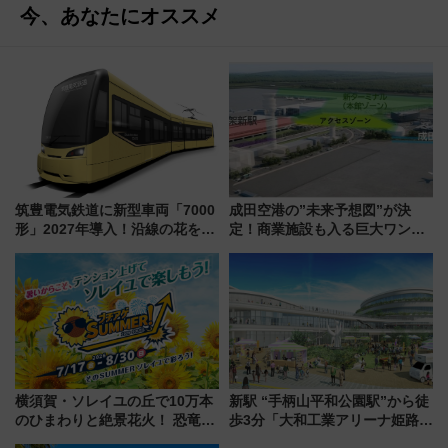
今、あなたにオススメ
筑豊電気鉄道に新型車両「7000
成田空港の”未来予想図”が決
形」2027年導入！沿線の花をイ
定！商業施設も入る巨大ワンタ
メージしたイエローを採用 車
ーミナル、京成の高架新駅整備
内は落ち着いたゆとりある空間
で新型特急が品川･羽田とを結
に
ぶ！ JR空港駅は2面3線化！
横須賀・ソレイユの丘で10万本
新駅 “手柄山平和公園駅”から徒
のひまわりと絶景花火！ 恐竜や
歩3分「大和工業アリーナ姫路」
ドッグプールなど三浦半島の日
10月開業！Novelbright公演 や