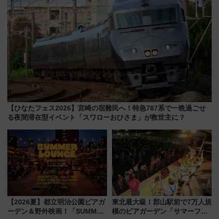
【ひなたフェス2026】宮崎の宿難民へ！特急787系で一晩過ごせ
る夜間滞在型イベント「スワローおひさま」が救世主に？
【2026夏】都立明治公園ビアガ
東北最大級！郡山駅前で7万人規
ーデン＆野外映画！「SUMMER
模のビアガーデン「サマーフェ