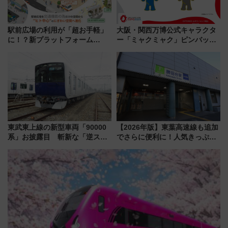
駅前広場の利用が「超お手軽」
大阪・関西万博公式キャラクタ
に！？新プラットフォーム
ー「ミャクミャク」ピンバッジ
「HirakeBA」8月3日始動、ス
新登場！関西の駅構内などで7月
マホで簡単申請 物販や演奏会な
中旬発売
どに【JR東日本】
東武東上線の新型車両「90000
【2026年版】東葉高速線も追加
系」お披露目 斬新な「逆スラ
でさらに便利に！人気きっぷ
ント式」の先頭形状と明るく開
「サンキューちばフリーパス」
放的な車内空間に注目、デビュ
今年も発売 秋・早春に千葉県を
ーは9月
巡るなら使い勝手・コスパ抜群