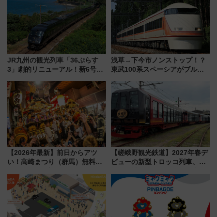
JR九州の観光列車「36ぷらす
浅草→下今市ノンストップ！？
3」劇的リニューアル！新6号車
東武100系スペーシアがブルー
“1〜2名用グリーン個室”と曜日
リボン賞35周年記念で「デビュ
別 “プレミアムランチ”導入･ル
ー当時の停車駅」を再現 運転
ートや価格など解説
時刻や特急券の買い方を紹介
【2026年最新】前日からアツ
【嵯峨野観光鉄道】2027年春デ
い！高崎まつり（群馬）無料観
ビューの新型トロッコ列車、い
覧エリアから初開催100人みこ
よいよ試運転開始へ！現行車両
しまで
は2026年で引退