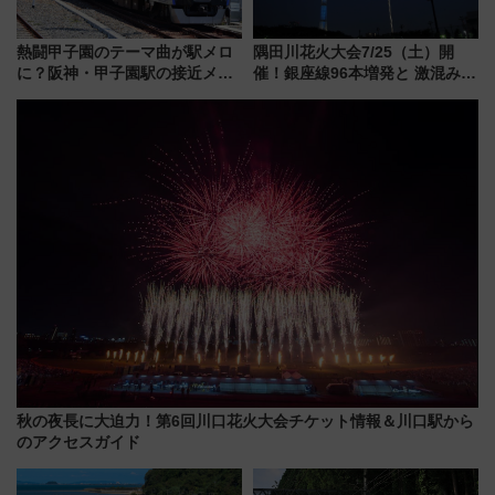
熱闘甲子園のテーマ曲が駅メロ
隅田川花火大会7/25（土）開
に？阪神・甲子園駅の接近メロ
催！銀座線96本増発と 激混みの
ディがVaundy「かげろう」×向
「浅草駅」を回避する最寄り駅･
谷実アレンジの特別仕様へ、8月
アクセス攻略法、2万発の花火が
5日始発から
都心の夜に！
秋の夜長に大迫力！第6回川口花火大会チケット情報＆川口駅から
のアクセスガイド