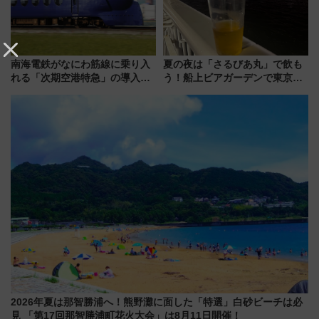
南海電鉄がなにわ筋線に乗り入
夏の夜は「さるびあ丸」で飲も
れる「次期空港特急」の導入を
う！船上ビアガーデンで東京湾
決定！ピニンファリーナによる
の夜景を眺めながら軽く一
日本初の鉄道デザイン
杯……工場直送生ビールや島グ
ルメが美味い
2026年夏は那智勝浦へ！熊野灘に面した「特選」白砂ビーチは必
見 「第17回那智勝浦町花火大会」は8月11日開催！