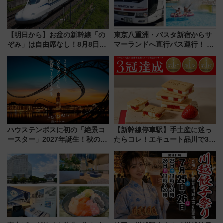
【明日から】お盆の新幹線「の
東京八重洲・バスタ新宿からサ
ぞみ」は自由席なし！8月8日午
マーランドへ直行バス運行！ お
前はほぼ満席…でも数時間ズラ
トクな1Dayパスで夏のプールと
せば空きが見つかることも 混
推し活を楽しもう！（2026年
雑避ける「空席」探しのコツ
8/1～31）
ハウステンボスに初の「絶景コ
【新幹線停車駅】手土産に迷っ
ースター」2027年誕生！秋の
たらコレ！エキュート品川で3年
「すんごいハロウィン」見どこ
連続売上1位を獲得した定番手土
ろも一挙紹介
産スイーツとは？