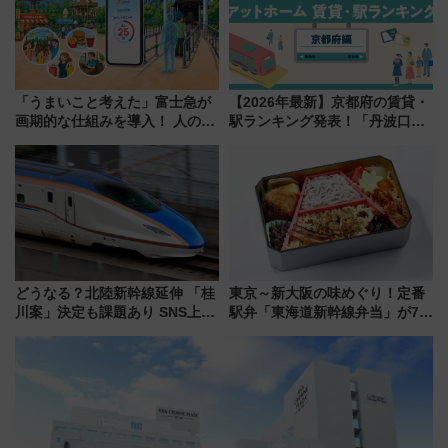
「うまいこと考えた」富士急が
【2026年最新】京都府の賃貸・
画期的な仕組みを導入！ 人のか
駅ランキング発表！「丹波口」
わりにスマホが並ぶ「分身く
の大躍進と「西大路」人気の理
ん」始動
由は？
どうなる？北陸新幹線延伸 「桂
東京～新大阪の味めぐり！定番
川案」決定も課題あり SNS上の
駅弁「東海道新幹線弁当」が7月
声は
21日にリニューアル発売