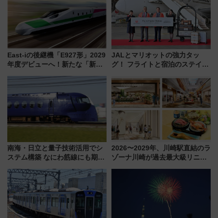
East-iの後継機「E927形」2029
JALとマリオットの強力タッ
年度デビューへ！新たな「新幹
グ！ フライトと宿泊のステイタ
線専用検測車」の性能を徹底解
スマッチでFLY ON ポイントや
説【JR東日本】
上級会員資格を効率よく獲得す
る方法を解説
南海・日立と量子技術活用でシ
2026〜2029年、川崎駅直結のラ
ステム構築 なにわ筋線にも期待
ゾーナ川崎が過去最大級リニュ
乗務員・車両計画作業を短縮へ
ーアル！ フードコート拡大など
「いつから何が変わるか」徹底
解説！