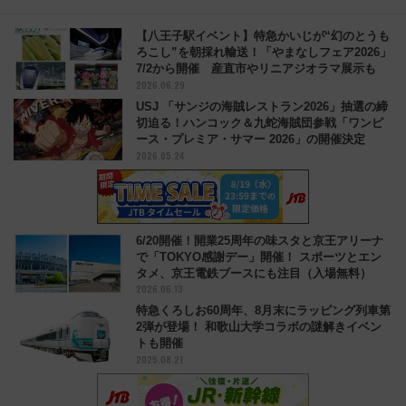
【八王子駅イベント】特急かいじが“幻のとうも
ろこし”を朝採れ輸送！「やまなしフェア2026」
7/2から開催 産直市やリニアジオラマ展示も
2026.06.29
USJ 「サンジの海賊レストラン2026」抽選の締
切迫る！ハンコック＆九蛇海賊団参戦「ワンピ
ース・プレミア・サマー 2026」の開催決定
2026.05.24
6/20開催！開業25周年の味スタと京王アリーナ
で「TOKYO感謝デー」開催！ スポーツとエン
タメ、京王電鉄ブースにも注目（入場無料）
2026.06.13
特急くろしお60周年、8月末にラッピング列車第
2弾が登場！ 和歌山大学コラボの謎解きイベン
トも開催
2025.08.21