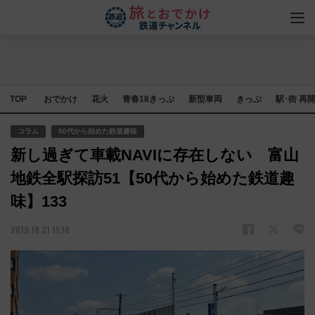
TOP
おでかけ
花火
青春18きっぷ
新型車両
きっぷ
駅･街 再
コラム
50代から始めた鉄道趣味
新し過ぎて車載NAVIに存在しない 富山
地鉄全駅探訪51【50代から始めた鉄道趣
味】133
2019.10.31 11:10