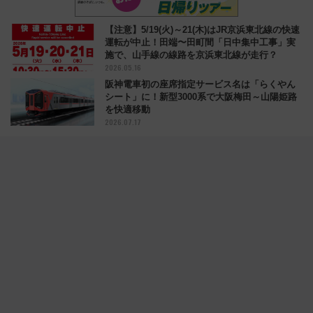
【注意】5/19(火)～21(木)はJR京浜東北線の快速
運転が中止！田端〜田町間「日中集中工事」実
施で、山手線の線路を京浜東北線が走行？
2026.05.16
阪神電車初の座席指定サービス名は「らくやん
シート」に！新型3000系で大阪梅田～山陽姫路
を快適移動
2026.07.17