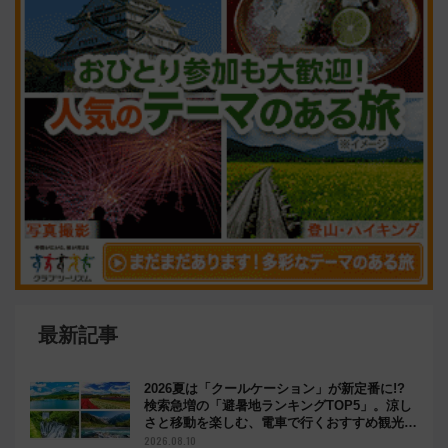
最新記事
2026夏は「クールケーション」が新定番に!?
検索急増の「避暑地ランキングTOP5」。涼し
さと移動を楽しむ、電車で行くおすすめ観光情
報も
2026.08.10