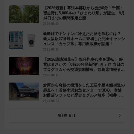
【2026最新】幕張本郷駅から徒歩6分！千葉・
習志野に5,000本の「ひまわり畑」が誕生、8月
14日までの期間限定公開
2026.08.10
新幹線でキンキンに冷えたお酒を飲むには？
新大阪駅27番線ホームに登場した完全キャッシ
ュレス「カップ氷」専用自販機が話題！
2026.08.10
【2026諏訪湖花火】臨時列車45本を運転！ 終
電はまさかの「0時30分発新宿行き」!? 当日の
プログラムから交通規制情報、観覧席情報まで
徹底解説
2026.08.10
倉庫から奇跡の復活をした芝居小屋＆鯖街道の
起点へ！若狭小浜お魚センターでBBQ、老舗
お酢店ソフトなど歴史＆グルメ散歩【福井･小
浜観光】
2026.08.09
VIEW ALL