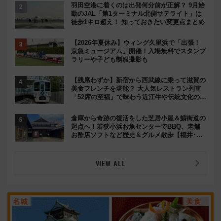
羽田空港に着くのは出発何分前が正解？ 9月始
動のJAL「第1ターミナル北側サテライト」は
徒歩1キロ超え！ 知っておきたい変更点まとめ
【2026年夏休み】ウィング久里浜で「出張！
京急ミュージアム」開催！入場無料でスタンプ
ラリーや子ども制服撮影も
【残席わずか】新宿から西武線に乗って滋賀の
美食フレンチを堪能？ 大人気レストラン列車
「52席の至福」で味わう近江牛や伝統文化の特
別コラボ
倉庫から奇跡の復活をした芝居小屋＆鯖街道の
起点へ！若狭小浜お魚センターでBBQ、老舗
お酢店ソフトなど歴史＆グルメ散歩【福井･小
浜観光】
VIEW ALL