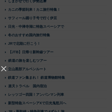
しまかぜで行く伊勢志摩
カニの季節到来！カニ旅行特集！
サフィール踊り子号で行く伊豆
日光・中禅寺湖に特急スペーシアで
冬のおすすめ国内旅行特集
JRで北陸に行こう！
【JTB】日帰り新幹線ツアー
鉄道の旅を楽しむツアー
立山黒部アルペンルート
鉄道ファン集まれ！ 鉄道博物館特集
楽天トラベル 国内宿泊
レッツゴー四国！アンパンマン列車
新型特急スペーシアXで日光鬼怒川へ
JR・新幹線・特急列車で #ずらし旅