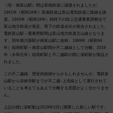
（現・南富山駅）間は富南鉄道に譲渡されましたが、
1941年（昭和16年）富南鉄道は富山電気鉄道に路線を譲
渡。1943年（昭和18年）戦時下の陸上交通事業調整法で
富山地方鉄道が発足。県下の鉄道会社が統合されました。
電鉄富山駅～栗巣野駅間は富山地方鉄道立山線となりま
す。同年堀川新駅が南富山駅に改称。1969年（昭和44
年）稲荷町駅～南富山駅間が不二越線として分離。2019
年（令和元年）稲荷町駅と不二越駅の間に栄町駅が新設さ
れました。
この不二越線、歴史的経緯からかもしれませんが、電鉄富
山駅から岩峅寺駅までが不二越･上滝線として運行されて
いることを考えてもあえて分離する意図がよく分かりませ
ん。
上記の様に栄町駅は2019年3月に開業した新しい駅です。