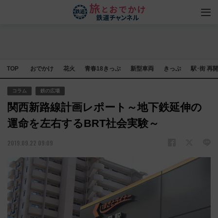
TOP
おでかけ
花火
青春18きっぷ
新型車両
きっぷ
駅･街 再
コラム
鉄の広場
関西新路線計画レポート～地下鉄延伸の
運命を左右するBRT社会実験～
2019.09.22 09:09