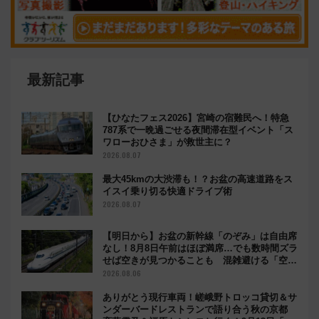
最新記事
【ひなたフェス2026】宮崎の宿難民へ！特急
787系で一晩過ごせる夜間滞在型イベント「ス
ワローおひさま」が救世主に？
2026.08.07
最大45kmの大渋滞も！？お盆の高速道路をス
イスイ乗り切る快適ドライブ術
2026.08.07
【明日から】お盆の新幹線「のぞみ」は自由席
なし！8月8日午前はほぼ満席…でも数時間ズラ
せば空きが見つかることも 混雑避ける「空
席」探しのコツ
2026.08.06
ありがとう現行車両！嵯峨野トロッコ貸切＆サ
ンダーバードレストランで語り合う秋の京都