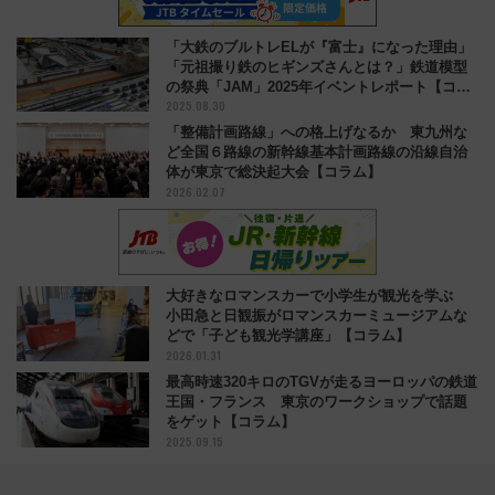
「大鉄のブルトレELが『富士』になった理由」
「元祖撮り鉄のヒギンズさんとは？」鉄道模型
の祭典「JAM」2025年イベントレポート【コラ
2025.08.30
ム】
「整備計画路線」への格上げなるか 東九州な
ど全国６路線の新幹線基本計画路線の沿線自治
体が東京で総決起大会【コラム】
2026.02.07
大好きなロマンスカーで小学生が観光を学ぶ
小田急と日観振がロマンスカーミュージアムな
どで「子ども観光学講座」【コラム】
2026.01.31
最高時速320キロのTGVが走るヨーロッパの鉄道
王国・フランス 東京のワークショップで話題
をゲット【コラム】
2025.09.15