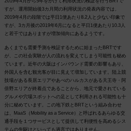
2019年4月から5年をかけて利用状況の検証を行うBRTで
すが、運用開始後3カ月間の利用状況の発表内容では、
2019年4月の段階では平日1便あたり8.2人と少ない印象で
すが、3カ月後の2019年6月になると平日1便あたり10.3人
と若干ではありますが増加傾向にあるようです。
あくまでも需要予測を検証するために始まったBRTです
が、この社会実験が人の流れを変えてしまう可能性も秘め
ています。近年の大阪はインバウンド需要の影響もあり、
外国人を含む観光客が目に見えて増加しています。陸上競
技場がある長居エリアやあべのハルカスがある天王寺・阿
倍野エリアが終着点であることから、地元で愛されている
グルメや穴場スポットへの足として利用される可能性も十
分に秘めています。この地下鉄とBRTという組み合わせ
は、MaaS（Mobility as a Service）と呼ばれるあらゆる交
通手段を１つサービスとして提供して利便性を高めるシス
テムの先駆けといっても過言ではありません。