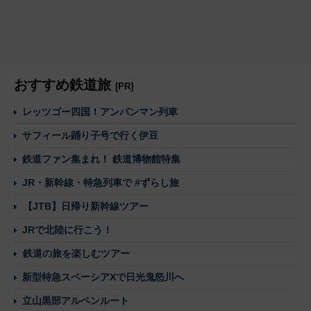
おすすめ鉄道旅
[PR]
レッツゴー四国！アンパンマン列車
サフィール踊り子号で行く伊豆
鉄道ファン集まれ！ 鉄道博物館特集
JR・新幹線・特急列車で #ずらし旅
【JTB】日帰り新幹線ツアー
JRで北陸に行こう！
鉄道の旅を楽しむツアー
新型特急スペーシアXで日光鬼怒川へ
立山黒部アルペンルート