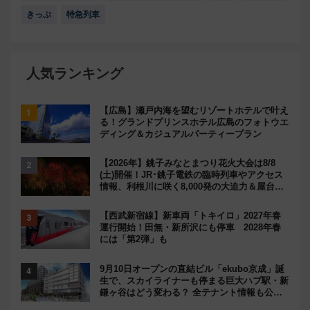
きっぷ
特急列車
人気ランキング
【広島】瀬戸内海を望むリゾートホテルで叶え
る！グランドプリンスホテル広島のフォトウエ
ディング＆カジュアルパーティープラン
【2026年】銚子みなとまつり花火大会は8/8
(土)開催！JR･銚子電鉄の臨時列車やアクセス
情報、利根川に咲く8,000発の大迫力＆屋台を
満喫
【西武新宿線】新車両「トキイロ」2027年春
運行開始！田無・新所沢にも停車 2028年春
には「第2弾」も
9月10日オープンの直結ビル「ekubo京成」誕
生で、スカイライナーも停まる巨大ハブ駅・新
鎌ヶ谷はどう変わる？ 全テナント情報も公
開！