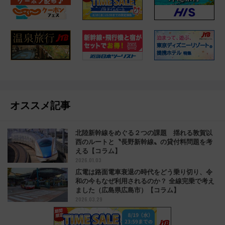
オススメ記事
北陸新幹線をめぐる２つの課題 揺れる敦賀以
西のルートと〝長野新幹線〟の貸付料問題を考
える【コラム】
2026.01.03
広電は路面電車衰退の時代をどう乗り切り、令
和の今もなぜ利用されるのか？ 全線完乗で考え
ました（広島県広島市）【コラム】
2026.03.29