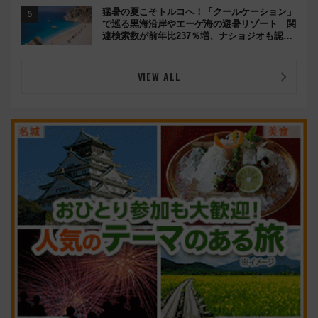
猛暑の夏こそトルコへ！「クールケーション」
で巡る黒海沿岸やエーゲ海の避暑リゾート 関
連検索数が前年比237％増、ナショジオも認め
る『2026年に訪れるべき世界の旅先』
VIEW ALL