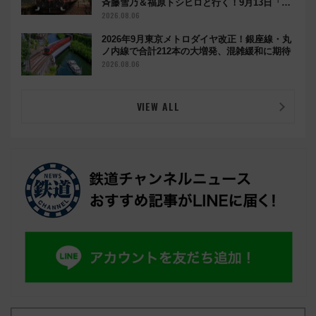
斉藤雪乃＆福原トシヒロと行く！9月13日「京
都の鉄道満喫ツアー」開催
2026.08.06
2026年9月東京メトロダイヤ改正！銀座線・丸
ノ内線で合計212本の大増発、混雑緩和に期待
2026.08.06
VIEW ALL