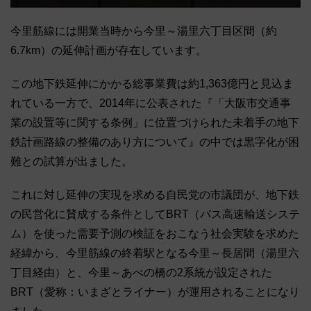
今里筋線には開業当時から今里～湯里六丁目区間（約
6.7km）の延伸計画が存在しています。
この地下鉄延伸にかかる総事業費は約1,363億円と見込ま
れている一方で、2014年に公表された『「大阪市交通事
業の設置等に関する条例」に位置づけられた未着手の地下
鉄計画路線の整備のあり方について』の中では黒字化が困
難との試算が出ました。
これに対し延伸の実現を求める自民党の市議団が、地下鉄
の民営化に賛成する条件としてBRT（バス高速輸送システ
ム）を使った需要予測の検証をおこなう社会実験を求めた
経緯から、今里筋線の終着駅となる今里～長居間（湯里六
丁目経由）と、今里～あべの橋の2系統が設定された
BRT（愛称：いまざとライナー）が運用されることになり