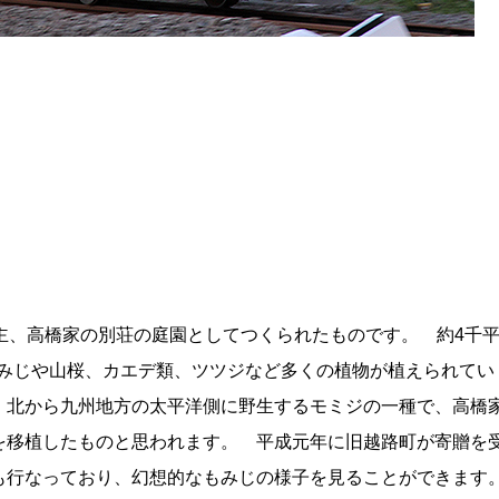
主、高橋家の別荘の庭園としてつくられたものです。 約4千
のもみじや山桜、カエデ類、ツツジなど多くの植物が植えられてい
、北から九州地方の太平洋側に野生するモミジの一種で、高橋
を移植したものと思われます。 平成元年に旧越路町が寄贈を
も行なっており、幻想的なもみじの様子を見ることができます