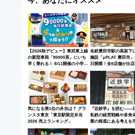
今、あなたにオススメ
【2026秋デビュー】東武東上線
名鉄豊田市駅の高架下
の新型車両「90000系」にいち
施設「μPLAT 豊田市」
早く乗れる！ 8/11開催の小学生
日開業！全8店舗が出店
向け先行試乗会でキッズアンバ
新たな玄関口へ
サダーになろう
気になる第1位の弁当は？ グラ
『近鉄学』を読む――
ンスタ東京「東京駅限定弁当
私鉄の経営戦略や多角
2026 売上ランキング」
業の根底にある考えを
にする一冊