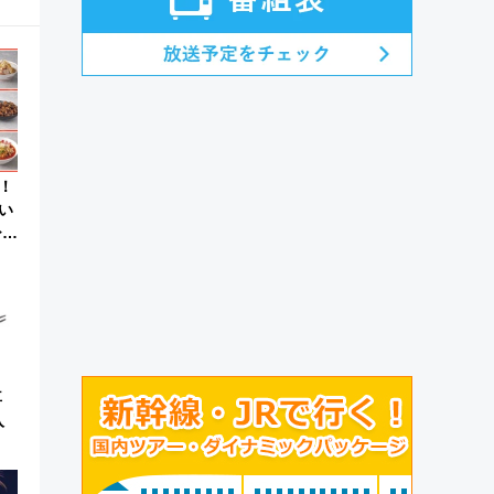
！
い
ひん
車
入