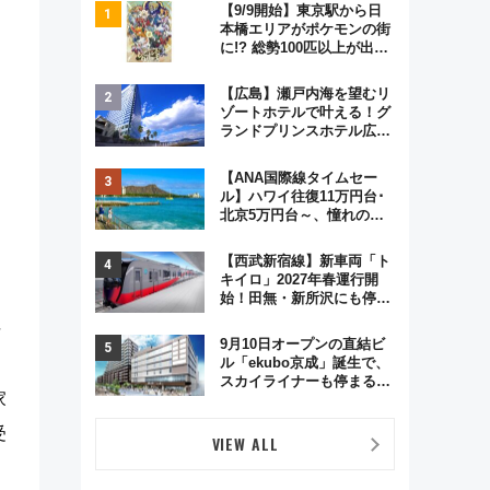
【9/9開始】東京駅から日
本橋エリアがポケモンの街
に!? 総勢100匹以上が出現
「レジェンドリサーチ」本
格謎解き・グッズ情報まと
【広島】瀬戸内海を望むリ
め
ゾートホテルで叶える！グ
ランドプリンスホテル広島
のフォトウエディング＆カ
ジュアルパーティープラン
【ANA国際線タイムセー
ル】ハワイ往復11万円台･
北京5万円台～、憧れのビ
ジネスクラスも！来春の
GW旅行まで狙える激アツ
【西武新宿線】新車両「ト
路線まとめ（8/10まで）
キイロ」2027年春運行開
始！田無・新所沢にも停
車 2028年春には「第2
平
弾」も
9月10日オープンの直結ビ
ル「ekubo京成」誕生で、
スカイライナーも停まる巨
家
大ハブ駅・新鎌ヶ谷はどう
変わる？ 全テナント情報も
受
公開！
VIEW ALL
。