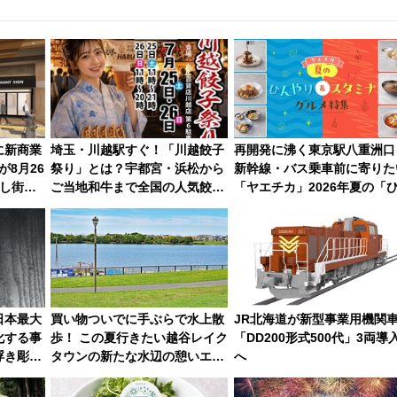
に新商業
埼玉・川越駅すぐ！「川越餃子
再開発に沸く東京駅八重洲口
が8月26
祭り」とは？宇都宮・浜松から
新幹線・バス乗車前に寄りた
し街の
ご当地和牛まで全国の人気餃子
「ヤエチカ」2026年夏の「
を食べ比べ【7月25日・26日開
やり＆スタミナグルメ」6選
催】
【新店舗も！】
日本最大
買い物ついでに手ぶらで水上散
JR北海道が新型事業用機関
化する事
歩！ この夏行きたい越谷レイク
「DD200形式500代」3両導
浮き彫り
タウンの新たな水辺の憩いエリ
へ
ア「LAKESIDE PARK」（埼玉
県越谷市）