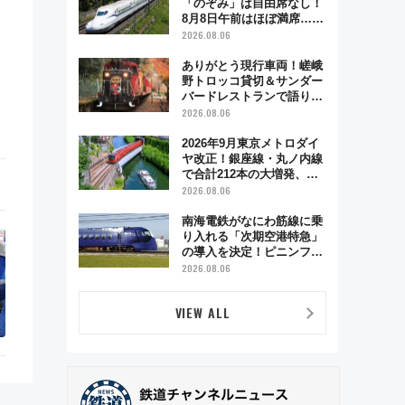
「のぞみ」は自由席なし！
8月8日午前はほぼ満席…で
も数時間ズラせば空きが見
2026.08.06
つかることも 混雑避ける
「空席」探しのコツ
ありがとう現行車両！嵯峨
野トロッコ貸切＆サンダー
バードレストランで語り合
う秋の京都 斉藤雪乃＆福
2026.08.06
原トシヒロと行く！9月13
日「京都の鉄道満喫ツア
2026年9月東京メトロダイ
ー」開催
ヤ改正！銀座線・丸ノ内線
で合計212本の大増発、混
雑緩和に期待
2026.08.06
南海電鉄がなにわ筋線に乗
り入れる「次期空港特急」
の導入を決定！ピニンファ
リーナによる日本初の鉄道
2026.08.06
デザイン
VIEW ALL