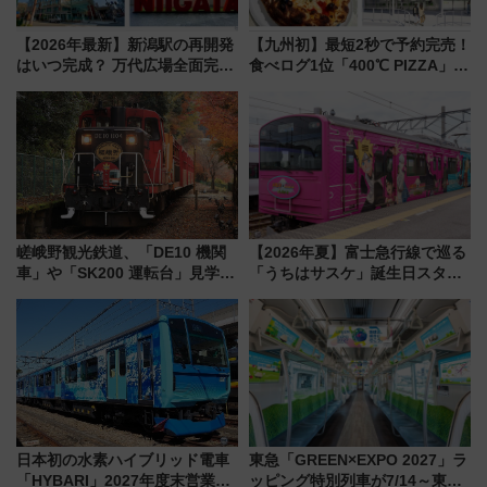
【2026年最新】新潟駅の再開発
【九州初】最短2秒で予約完売！
はいつ完成？ 万代広場全面完成
食べログ1位「400℃ PIZZA」が
から「にいがた2キロ」・古町再
博多駅すぐの明治公園に8/7オー
開発、バスタ新潟構想まで徹底
プン。もつ鍋風など限定メニュ
解説！
ーも
嵯峨野観光鉄道、「DE10 機関
【2026年夏】富士急行線で巡る
車」や「SK200 運転台」見学ツ
「うちはサスケ」誕生日スタン
アーを開催！ ラストランイベン
プラリー！富士急ハイランド限
トの一環で激レア体験できちゃ
定グルメ＆グッズ徹底ガイド
うかも 参加方法やスケジュール
をご紹介
日本初の水素ハイブリッド電車
東急「GREEN×EXPO 2027」ラ
「HYBARI」2027年度末営業運
ッピング特別列車が7/14～東