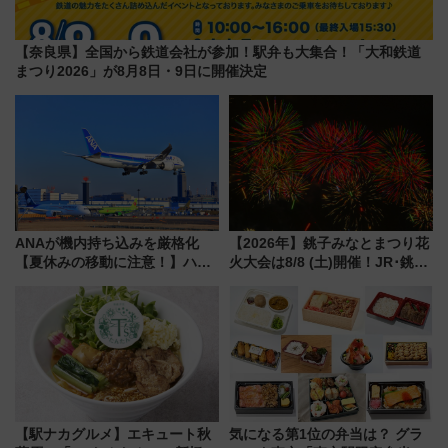
【奈良県】全国から鉄道会社が参加！駅弁も大集合！「大和鉄道
まつり2026」が8月8日・9日に開催決定
ANAが機内持ち込みを厳格化
【2026年】銚子みなとまつり花
【夏休みの移動に注意！】ハン
火大会は8/8 (土)開催！JR･銚子
ドバッグやPCケースも対象の
電鉄の臨時列車やアクセス情
「身の回り品」新サイズ制限
報、利根川に咲く8,000発の大迫
(40×30×20cm)おさらい
力＆屋台を満喫
【駅ナカグルメ】エキュート秋
気になる第1位の弁当は？ グラ