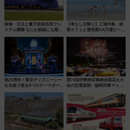
南海・日立と量子技術活用でシ
【車なし日帰り】三浦半島・絶
ステム構築 なにわ筋線にも期待
景カフェと透明度AA穴場ビーチ
乗務員・車両計画作業を短縮へ
を巡る！ おトクな電車きっぷ活
用してストレスフリー旅へ行こ
う！
祝25周年！東京ディズニーシー
第74回伊勢神宮奉納全国花火大
を水路で巡る8つのテーマポート
会の交通規制・臨時列車マッ
と限定デコレーションを解説
プ！JR東海・近鉄で快適にアク
セス