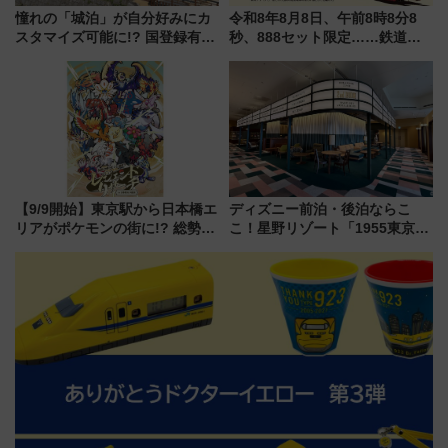
憧れの「城泊」が自分好みにカ
令和8年8月8日、午前8時8分8
スタマイズ可能に!? 国登録有形
秒、888セット限定……鉄道各
文化財・丸亀城「延寿閣別館」
社の「8・8・8」な記念きっぷ
にオーダーメイド型の宿泊プラ
たち
ンが誕生！
【9/9開始】東京駅から日本橋エ
ディズニー前泊・後泊ならこ
リアがポケモンの街に!? 総勢
こ！星野リゾート「1955東京ベ
100匹以上が出現「レジェンド
イ」が子連れや夕食難民を救う5
リサーチ」本格謎解き・グッズ
つの理由 無料バス＆24時間サー
情報まとめ
ビスで混雑回避