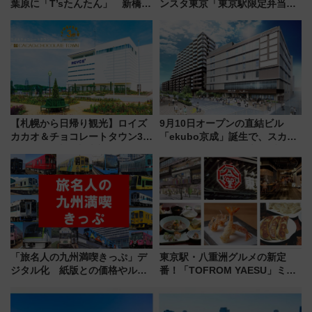
葉原に「T’sたんたん」 新橋に
ンスタ東京「東京駅限定弁当
551蓬莱のDNAを継ぐ「東京豚
2026 売上ランキング」
饅」、オムライス専門店「肉と
たまご」新グルメ続々登場！
【2026年8月】
【札幌から日帰り観光】ロイズ
9月10日オープンの直結ビル
カカオ＆チョコレートタウン3周
「ekubo京成」誕生で、スカイ
年！ 9月は入場料半額やチョコ
ライナーも停まる巨大ハブ駅・
詰め放題を開催、ロイズタウン
新鎌ヶ谷はどう変わる？ 全テナ
駅からのアクセスも
ント情報も公開！
「旅名人の九州満喫きっぷ」デ
東京駅・八重洲グルメの新定
ジタル化 紙版との価格やルー
番！「TOFROM YAESU」ミシ
ルの違いを解説
ュラン店から大衆酒場まで68店
舗が集結した食の空間を徹底解
剖！（9/10開業）