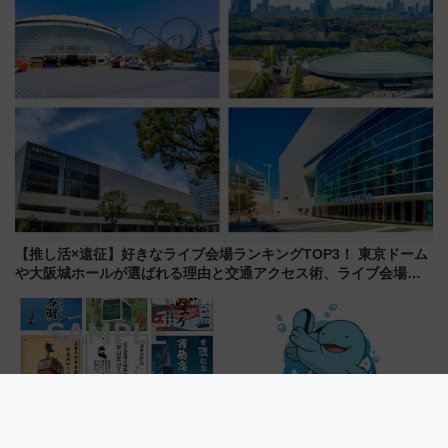
【推し活×遠征】好きなライブ会場ランキングTOP3！ 東京ドーム
や大阪城ホールが選ばれる理由と交通アクセス術、ライブ会場に
何を求める？
スマホで集める激レアNFT版
ポケモン「ヌオー」と巡る高知