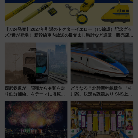
【7/24発売】2027年引退のドクターイエロー（T5編成）記念グッ
ズ7種が登場！ 新幹線車内放送の目覚まし時計など通販・販売店舗
まとめ
西武鉄道が「昭和から令和を走
どうなる？北陸新幹線延伸 「桂
り鉄分補給」をテーマに博覧会
川案」決定も課題あり SNS上の
を実施！くすのきホールで8月
声は
14日から 新車両「トキイロ」体
験ブースも アクセスや申込方法
を解説