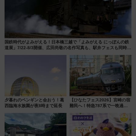
国鉄時代がよみがえる！日本橋三越で「よみがえる にっぽんの鉄
道展」7/22-8/3開催、広田尚敬の名作写真も、駅弁フェスも同時開
催！
夕暮れのペンギンと会おう！葛
【ひなたフェス2026】宮崎の宿
西臨海水族園が夜8時まで延長
難民へ！特急787系で一晩過ご
せる夜間滞在型イベント「スワ
ローおひさま」が救世主に？