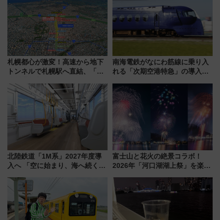
札幌都心が激変！高速から地下
南海電鉄がなにわ筋線に乗り入
トンネルで札幌駅へ直結、「創
れる「次期空港特急」の導入を
成川通都心アクセス道路」が7月
決定！ピニンファリーナによる
から本格着工、延長4.8km整備
日本初の鉄道デザイン
事業の全貌
北陸鉄道「1M系」2027年度導
富士山と花火の絶景コラボ！
入へ 「空に始まり、海へ続く」
2026年「河口湖湖上祭」を楽し
白山比咩神社をモチーフにした
む完全ガイド＆鉄道アクセスの
神秘的なデザイン
ススメ