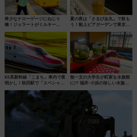
希少なナローゲージにねじり
夏の夜は「さるびあ丸」で飲も
橋！ジェラートがミルキー
う！船上ビアガーデンで東京湾
米！？「新・鉄道ひとり旅」
の夜景を眺めながら軽く一
278回目の舞台は「三岐鉄道北
杯……工場直送生ビールや島グ
勢線」
ルメが美味い
E6系新幹線「こまち」車内で夜
無一文の大学生が町家を水族館
明かし！秋田駅で「スペシャル
に!? 福井･小浜の珍しい水族
ナイト」8月開催、料金や予約方
館、世界に一つだけの塗り箸制
法は？
作体験、鯖街道の御食国など 小
浜観光レポ 第2弾