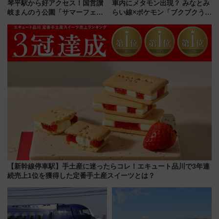
琴平駅から好アクセス！国営讃
車内にメタモン出現？ みなとみ
岐まんのう公園「サマーフェス
らい線×ポケモン「ブクブクうみ
タ」コキアに、ひまわりに、カ
ぞこの街」ラッピング電車が運
ブトムシに楽しいがいっぱい
行開始に！ この夏は直通列車で
横浜へ！
【新幹線停車駅】手土産に迷ったらコレ！エキュート品川で3年連
続売上1位を獲得した定番手土産スイーツとは？