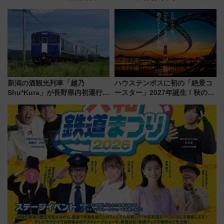
転へ 鉄道・発電・まちづくり
横・田園都市・目黒線でデビュ
で水素利活用が加速
ー！ 注目の編成やデザインまと
め
新潟の酒観光列車「越乃
ハウステンボスに初の「絶景コ
Shu*Kura」が長野県内初運行！
ースター」2027年誕生！秋の
地酒と食を味わう信州プレDC特
「すんごいハロウィン」見どこ
別企画
ろも一挙紹介