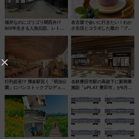
福井なのにゴリゴリ関西弁!?
名古屋で会いに行きたい！わか
800年生きる人魚伝説、レトロ
さ生活とコラボした紫の「ブル
建築の町並み「小浜西組」、町
ーベリーぴよりん」期間限定販
屋カフェで非日常を！週末観光
売
に最適な小浜の歩き方
行列必至!? 博多駅近く「明治公
名鉄豊田市駅の高架下に新商業
園」にパンストックプロデュー
施設「μPLAT 豊田市」が8月26
スの新業態『Land Bageri』8/7
日開業！全8店舗が出店し街の新
オープン 秋からはビストロ営業
たな玄関口へ
も！