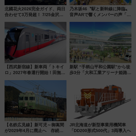
北國花火2026完全ガイド、両日
乃木坂46〝駅と新幹線に降臨〟
合わせて3万発超！ 7/25金沢大
音声ARで響くメンバーの声「真
会・8/1川北大会の2つの花火大
夏の全国ツアー2026」
会の日程・アクセス・観覧席ま
とめ（石川県）
【西武新宿線】新車両「トキイ
新駅 “手柄山平和公園駅”から徒
ロ」2027年春運行開始！田無・
歩3分「大和工業アリーナ姫路」
新所沢にも停車 2028年春には
10月開業！Novelbright公演 や
「第2弾」も
大相撲巡業など 豪華イベントと
アクセス
【名鉄広見線】新可児～御嵩間
JR北海道が新型事業用機関車
が2029年4月に廃止へ 存続協
「DD200形式500代」3両導入へ