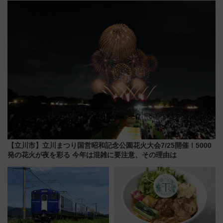
ーン始まる 条件は「夏の国内
線に2回搭乗」
【立川市】立川まつり国営昭和記念公園花火大会7/25開催！5000
発の花火が夜を彩る 今年は混雑に要注意、その理由は