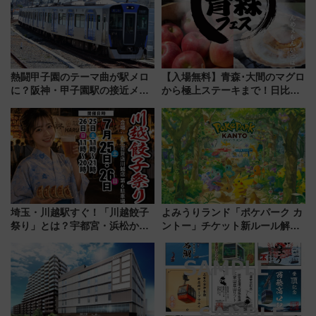
熱闘甲子園のテーマ曲が駅メロ
【入場無料】青森･大間のマグロ
に？阪神・甲子園駅の接近メロ
から極上ステーキまで！日比谷
ディがVaundy「かげろう」×向
公園で「んめぇ青森フェス」と
谷実アレンジの特別仕様へ、8月
人気フードフェス「肉祭」が同
5日始発から
時開催に！
埼玉・川越駅すぐ！「川越餃子
よみうりランド「ポケパーク カ
祭り」とは？宇都宮・浜松から
ントー」チケット新ルール解
ご当地和牛まで全国の人気餃子
説！購入制限の緩和と入場時の
を食べ比べ【7月25日・26日開
本人確認が11月スタート
催】