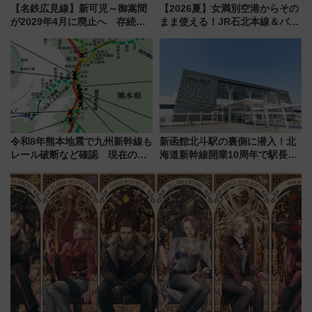
【名鉄広見線】新可児～御嵩間
【2026夏】女満別空港からその
が2029年4月に廃止へ 存続協
まま使える！JR石北本線＆バス
議終了で100年の歴史に幕
乗り放題「北見・網走周遊フリ
ーパス」でおトクに道東観光
（8/3発売）
令和8年熊本地震で九州新幹線も
新函館北斗駅の裏側に潜入！北
レール破断など確認 現在の運
海道新幹線開業10周年で駅長
転見合わせ状況と交通網への影
室・地下通路など公開イベン
響
ト 参加方法や体験内容を紹介