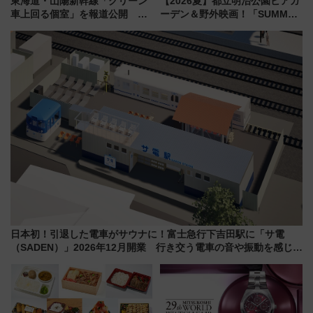
東海道・山陽新幹線「グリーン
【2026夏】都立明治公園ビアガ
車上回る個室」を報道公開 プ
ーデン＆野外映画！「SUMMER
ライベート感備えた上質な空間
LOUNGE」のアクセスと上映ス
ケジュール 夜風とビール、映画
を満喫！
日本初！引退した電車がサウナに！富士急行下吉田駅に「サ電
（SADEN）」2026年12月開業 行き交う電車の音や振動を感じな
がら「ととのう」新感覚