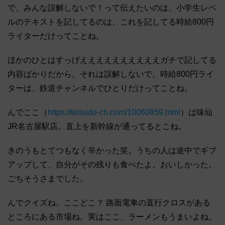
で、みんな誤解しないで！って伝えたいのは、小学生レベ
ルのテキストを記してるのは、これを記してる時給800円
ライターだけってことね。
ほかのひとはすっげええええええええええガチで記してる
内容ばかりだから。それは誤解しないで。時給800円ライ
ターは、鉄道チャンネルでひとりだけってことね。
んでここ（
https://tetsudo-ch.com/10060859.html
）は味仙
JR名古屋駅店。直上を新幹線が通ってるとこね。
きのうもとてつもなく辛かった笑。うちの人は途中でギブ
アップして、自分がその残りも食べたよ。おいしかった。
ごちそうさまでした。
んでクイズね。ここどこ？ 路面電車の直行クロスがある
ところにある市場ね。実はここ、ラーメンもうまいよね。