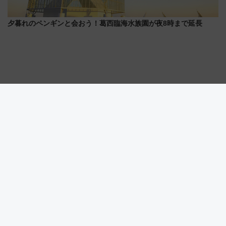
夕暮れのペンギンと会おう！葛西臨海水族園が夜8時まで延長