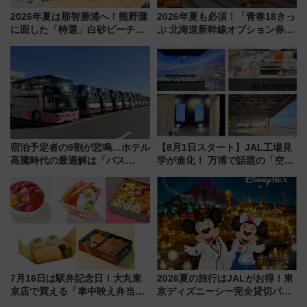
2026年夏は那智勝浦へ！熊野灘
2026年夏も必須！「青春18きっ
に面した「特選」白砂ビーチは
ぷ 北海道新幹線オプション券」
必見 「第17回那智勝浦町花火大
自動改札対応ルールと途中下車
会」は8月11日開催！
の罠
宿泊予定者の9割が悲鳴…ホテル
【8月1日スタート】JAL工場見
高騰時代の最適解は「バス
学が進化！ 万博で話題の「空飛
泊」!? WILLER最新調査で判明
ぶクルマ」体験が常設化!? 期間
した、推し活遠征や観光時のリ
限定の歴代制服仮想試着体験も
アルな懐事情
レポート
7月16日は駅弁記念日！大丸東
2026夏の旅行はJALがお得！東
京店で買える「車中映え弁当」
京ディズニーシー完全貸切パー
フェア【2026年夏】
ティー招待券が当たるキャンペ