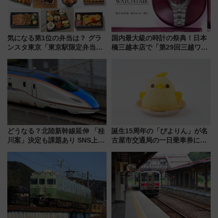
気になる第1位の弁当は？ グラ
国内最大級の時計の祭典！日本
ンスタ東京「東京駅限定弁当
橋三越本店で「第29回三越ワー
2026 売上ランキング」
ルドウォッチフェア」開幕
【2026年8月5日～25日】
どうなる？北陸新幹線延伸 「桂
誕生15周年の「ぴよりん」が名
川案」決定も課題あり SNS上の
古屋市交通局の一日乗車券に！
声は
東山線では貸切電車も登場【限
定1万5000枚】