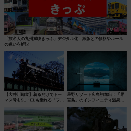
「旅名人の九州満喫きっぷ」デジタル化 紙版との価格やルール
の違いを解説
【大井川鐵道】着るだけでトー
星野リゾート広島初進出！「界
マス号もSL・ELも乗れる「フリ
宮島」のインフィニティ温泉と
ーきっぷTシャツ」8月6日より
古式サウナ「石風呂」を大解剖
受注販売
宿泊料金・アクセスは？（2026
年7月23日開業）