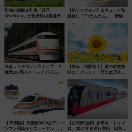
新潟の酒観光列車「越乃
【駅ナカグルメ】エキュート秋
Shu*Kura」が長野県内初運行！
葉原に「T’sたんたん」 新橋に
地酒と食を味わう信州プレDC特
551蓬莱のDNAを継ぐ「東京豚
別企画
饅」、オムライス専門店「肉と
たまご」新グルメ続々登場！
【2026年8月】
浅草→下今市ノンストップ！？
【岐阜・飛騨高山】夏の家族旅
東武100系スペーシアがブルー
行に！ゲレンデ一面に20万本の
リボン賞35周年記念で「デビュ
ひまわりが咲き誇る「アルコピ
ー当時の停車駅」を再現 運転
アひまわり園」開園
時刻や特急券の買い方を紹介
【JR四国】予讃線8000系アンパ
【西武新宿線】新車両「トキイ
ンマン列車がリニューアル！内
ロ」2027年春運行開始！田無・