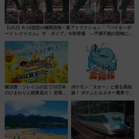
【USJ】R-15指定の極限恐怖！新アトラクション「『バイオハザ
ード レクイエム』 ザ・ダイブ」今秋登場 ―予測不能の恐怖に泣
き叫べ―
横須賀・ソレイユの丘で10万本
ポケモン「ヌオー」と巡る高知
のひまわりと絶景花火！ 恐竜や
旅！ ポケふた＆ヌオー電車で楽
ドッグプールなど三浦半島の日
しむ鉄道スタンプラリーで土佐
帰りお出かけ最新情報（2026年
路の絶景と絶品グルメを満喫！
7月17日～開催）
（7月18日スタート）