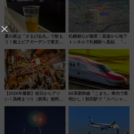
夏の夜は「さるびあ丸」で飲も
札幌都心が激変！高速から地下
う！船上ビアガーデンで東京湾
トンネルで札幌駅へ直結、「創
の夜景を眺めながら軽く一
成川通都心アクセス道路」が7月
杯……工場直送生ビールや島グ
から本格着工、延長4.8km整備
ルメが美味い
事業の全貌
【2026年最新】前日からアツ
E6系新幹線「こまち」車内で夜
い！高崎まつり（群馬）無料観
明かし！秋田駅で「スペシャル
覧エリアから初開催100人みこ
ナイト」8月開催、料金や予約方
しまで
法は？