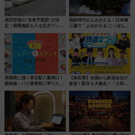
成田空港の”未来予想図”が決
国鉄時代がよみがえる！日本橋
定！商業施設も入る巨大ワンタ
三越で「よみがえる にっぽんの
ーミナル、京成の高架新駅整備
鉄道展」7/22-8/3開催、広田尚
で新型特急が品川･羽田とを結
敬の名作写真も、駅弁フェスも
ぶ！ JR空港駅は2面3線化！
同時開催！
再開発に沸く東京駅八重洲口！
【奈良県】全国から鉄道会社が
新幹線・バス乗車前に寄りたい
参加！駅弁も大集合！「大和鉄
「ヤエチカ」2026年夏の「ひん
道まつり2026」が8月8日・9日
やり＆スタミナグルメ」6選【新
に開催決定
店舗も！】