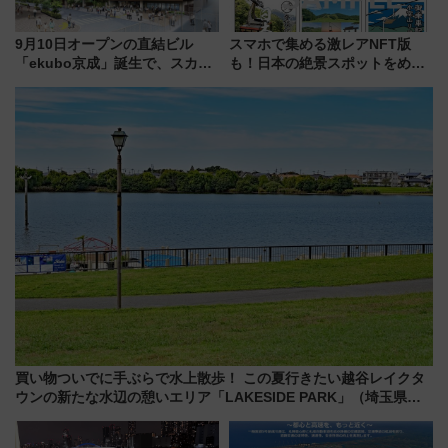
9月10日オープンの直結ビル
スマホで集める激レアNFT版
「ekubo京成」誕生で、スカイ
も！日本の絶景スポットをめぐ
ライナーも停まる巨大ハブ駅・
って集める「索道印(さくどうい
新鎌ヶ谷はどう変わる？ 全テナ
ん)」企画がスタート
ント情報も公開！
買い物ついでに手ぶらで水上散歩！ この夏行きたい越谷レイクタ
ウンの新たな水辺の憩いエリア「LAKESIDE PARK」（埼玉県越
谷市）