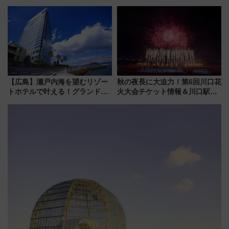
外装デザイン公開 デビューは
新所沢にも停車 2028年春には
今年12月
「第2弾」も
【広島】瀬戸内海を望むリゾー
秋の夜長に大迫力！第6回川口花
トホテルで叶える！グランドプ
火大会チケット情報＆川口駅か
リンスホテル広島のフォトウエ
らのアクセスガイド
ディング＆カジュアルパーティ
ープラン