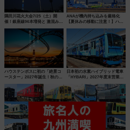
隅田川花火大会7/25（土）開
ANAが機内持ち込みを厳格化
催！銀座線96本増発と 激混みの
【夏休みの移動に注意！】ハン
「浅草駅」を回避する最寄り駅･
ドバッグやPCケースも対象の
アクセス攻略法、2万発の花火が
「身の回り品」新サイズ制限
都心の夜に！
(40×30×20cm)おさらい
ハウステンボスに初の「絶景コ
日本初の水素ハイブリッド電車
ースター」2027年誕生！秋の
「HYBARI」2027年度末営業運
「すんごいハロウィン」見どこ
転へ 鉄道・発電・まちづくり
ろも一挙紹介
で水素利活用が加速