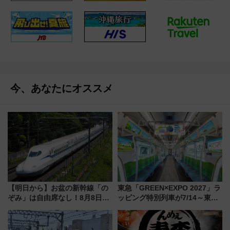
今、あなたにオススメ
【明日から】お盆の新幹線「の
東急「GREEN×EXPO 2027」ラ
ぞみ」は自由席なし！8月8日午
ッピング特別列車が7/14～東
前はほぼ満席…でも数時間ズラ
横・田園都市・目黒線でデビュ
せば空きが見つかることも 混
ー！ 注目の編成やデザインまと
雑避ける「空席」探しのコツ
め