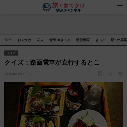
TOP
おでかけ
花火
青春18きっぷ
新型車両
きっぷ
駅･街 再
クイズ
クイズ：路面電車が直行するとこ
2020.02.09 23:02