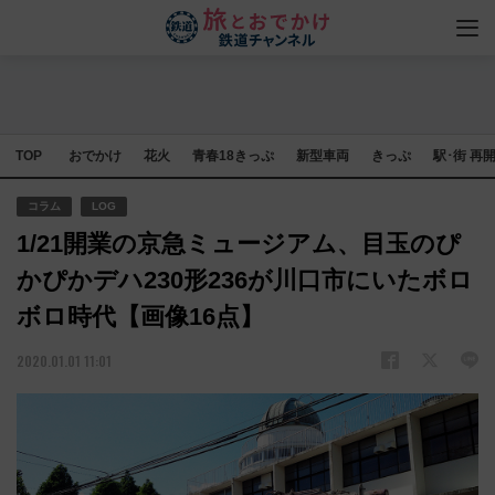
TOP
おでかけ
花火
青春18きっぷ
新型車両
きっぷ
駅･街 再
コラム
LOG
1/21開業の京急ミュージアム、目玉のぴ
かぴかデハ230形236が川口市にいたボロ
ボロ時代【画像16点】
2020.01.01 11:01