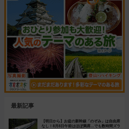
め（8/10まで）
【西武新宿線】新車両「トキイロ」2027年春
運行開始！田無・新所沢にも停車 2028年春
には「第2弾」も
VIEW ALL