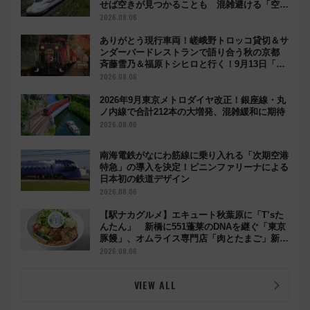
最新記事
【明日から】お盆の新幹線「のぞみ」は自由席
なし！8月8日午前はほぼ満席…でも数時間ズラ
せば空きが見つかることも 混雑避ける「空
席」探しのコツ
2026.08.06
ありがとう現行車両！嵯峨野トロッコ貸切＆サ
ンダーバードレストランで語り合う秋の京都
斉藤雪乃＆福原トシヒロと行く！9月13日「京
都の鉄道満喫ツアー」開催
2026.08.06
2026年9月東京メトロダイヤ改正！銀座線・丸
ノ内線で合計212本の大増発、混雑緩和に期待
2026.08.06
南海電鉄がなにわ筋線に乗り入れる「次期空港