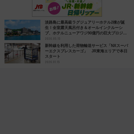
福岡県糸島市の観光農園に大賞 JR九州が東京
で「九州観光まちづくりアワード」表彰セレモ
ニー
2025.12.07
【LUNA SEAが聖地に降臨】小田急秦野駅の接
近メロディーに伝説のバンドLUNA SEAの楽曲
を採用、11月末頃から（神奈川県秦野市）
2025.11.02
淡路島に最高級ラグジュアリーホテル2棟が誕
生！全室露天風呂付き＆オールインクルーシ
ブ、ホテルニューアワジ90億円の巨大プロジェ
2026.05.15
クト
新幹線を利用した荷物輸送サービス「NXスーパ
ーエクスプレスカーゴ」 JR東海エリアで本日
スタート
2026.01.15