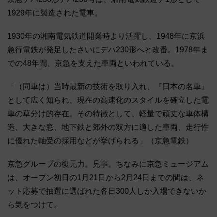
1929年に製造された電車。
1930年の湘南電気鉄道開業時より活躍し、1948年に京浜
急行電鉄が発足したさいにデハ230形へと改番。1978年ま
での48年間、京急を支えた車両といわれている。
「（同車は）当時最新の技術を取り入れ、『日本の名車』
として広く知られ、現在の高速化のスタイルを確立した電
車の草分け的存在。その特徴として、軽量で頑丈な車体構
造、大きな窓、地下鉄と郊外の双方に適した車両、走行性
に優れた軸受の採用などが挙げられる」（京急電鉄）
京急グループの復元力。見事。ちなみに京急ミュージアム
は、オープン初日の1月21日から2月24日までの間は、ネ
ット応募で抽選に選ばれた各日300人しか入場できないか
ら気をつけて。