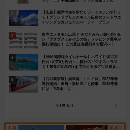
イベント列車・臨時列車
新型・更新
観光列車
新・鉄道ひとり旅
花火
新型車両
人気ランキング
【9/9開始】東京駅から日本橋エリアがポケモ
ンの街に!? 総勢100匹以上が出現「レジェンド
リサーチ」本格謎解き・グッズ情報まとめ
【広島】瀬戸内海を望むリゾートホテルで叶え
る！グランドプリンスホテル広島のフォトウエ
ディング＆カジュアルパーティープラン
車内にメタモン出現？ みなとみらい線×ポケモ
ン「ブクブクうみぞこの街」ラッピング電車が
運行開始に！ この夏は直通列車で横浜へ！
【ANA国際線タイムセール】ハワイ往復11万
円台･北京5万円台～、憧れのビジネスクラス
も！来春のGW旅行まで狙える激アツ路線まと