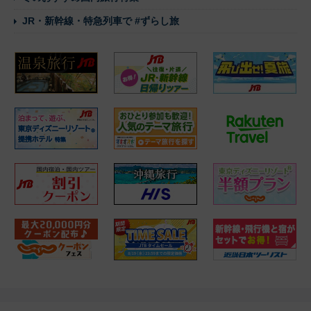
レッツゴー四国！アンパンマン列車
【JTB】日帰り新幹線ツアー
サフィール踊り子号で行く伊豆
JRで北陸に行こう！
近鉄特急「ひのとり」
冬のおすすめ国内旅行特集
JR・新幹線・特急列車で #ずらし旅