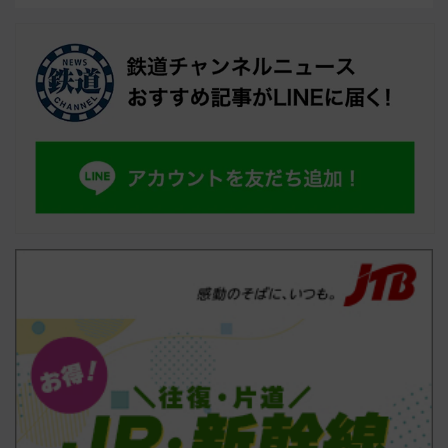
特急」の導入を決定！ピニンファリーナによる
日本初の鉄道デザイン
2026.08.06
【駅ナカグルメ】エキュート秋葉原に「T’sた
んたん」 新橋に551蓬莱のDNAを継ぐ「東京
豚饅」、オムライス専門店「肉とたまご」新グ
ルメ続々登場！【2026年8月】
2026.08.06
VIEW ALL