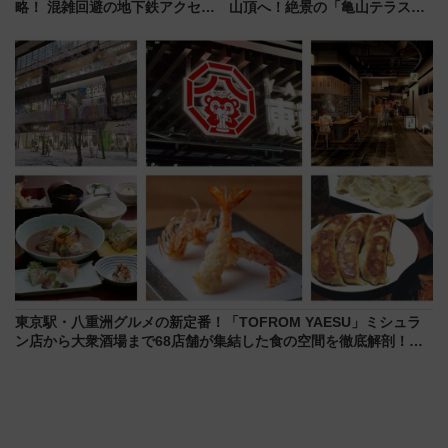
略！ 混雑回避の地下鉄アクセス
山頂へ！絶景の「亀山テラス
からまだ買える有料席情報、花
360°」が7月19日オープン、休
火前に楽しむ仙台観光ルートま
暇村のお得な日帰りプランも登
で解説！
場
東京駅・八重洲グルメの新定番！「TOFROM YAESU」ミシュラ
ン店から大衆酒場まで68店舗が集結した食の空間を徹底解剖！
（9/10開業）