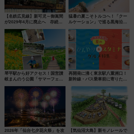
【名鉄広見線】新可児～御嵩間
猛暑の夏こそトルコへ！「クー
が2029年4月に廃止へ 存続協
ルケーション」で巡る黒海沿岸
議終了で100年の歴史に幕
やエーゲ海の避暑リゾート 関
連検索数が前年比237％増、ナ
ショジオも認める『2026年に訪
れるべき世界の旅先』
琴平駅から好アクセス！国営讃
再開発に沸く東京駅八重洲口！
岐まんのう公園「サマーフェス
新幹線・バス乗車前に寄りたい
タ」コキアに、ひまわりに、カ
「ヤエチカ」2026年夏の「ひん
ブトムシに楽しいがいっぱい
やり＆スタミナグルメ」6選【新
店舗も！】
2026年「仙台七夕花火祭」を攻
【気仙沼大島】新モノレールで