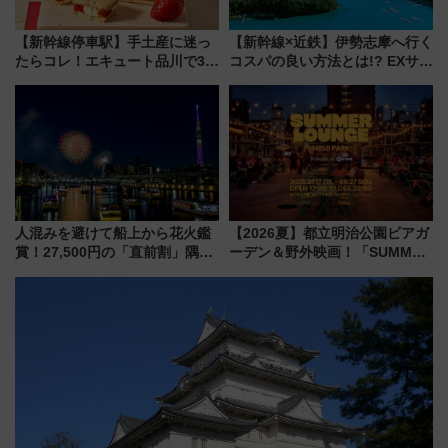
【新幹線停車駅】手土産に迷っ
【新幹線×近鉄】伊勢志摩へ行く
たらコレ！エキュート品川で3年
コスパの良い方法とは!? EXサー
連続売上1位を獲得した定番手土
ビス限定「近鉄伊勢志摩フリー
産スイーツとは？
パス」の購入方法と紙版・デジ
タル版の違いを解説
人混みを避けて船上から花火鑑
【2026夏】都立明治公園ビアガ
賞！27,500円の「直前割」隅田
ーデン＆野外映画！「SUMMER
川花火クルーズはデパ地下グル
LOUNGE」のアクセスと上映ス
メも持ち込みOK
ケジュール 夜風とビール、映画
を満喫！