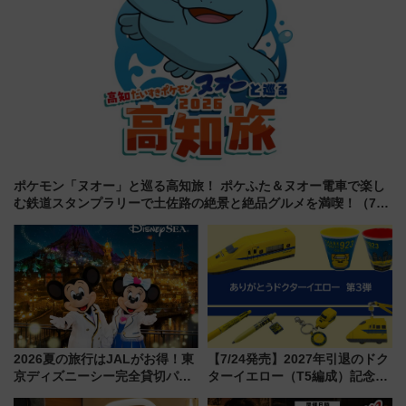
ポケモン「ヌオー」と巡る高知旅！ ポケふた＆ヌオー電車で楽し
む鉄道スタンプラリーで土佐路の絶景と絶品グルメを満喫！（7月
18日スタート）
2026夏の旅行はJALがお得！東
【7/24発売】2027年引退のドク
京ディズニーシー完全貸切パー
ターイエロー（T5編成）記念グ
ティー招待券が当たるキャンペ
ッズ7種が登場！ 新幹線車内放