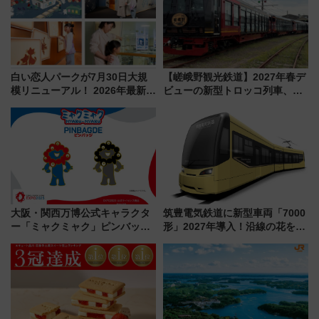
白い恋人パークが7月30日大規
【嵯峨野観光鉄道】2027年春デ
模リニューアル！ 2026年最新の
ビューの新型トロッコ列車、い
新エリア・工場見学の見どころ
よいよ試運転開始へ！現行車両
と料金・アクセスを徹底解説
は2026年で引退
（札幌市）
大阪・関西万博公式キャラクタ
筑豊電気鉄道に新型車両「7000
ー「ミャクミャク」ピンバッジ
形」2027年導入！沿線の花をイ
新登場！関西の駅構内などで7月
メージしたイエローを採用 車
中旬発売
内は落ち着いたゆとりある空間
に