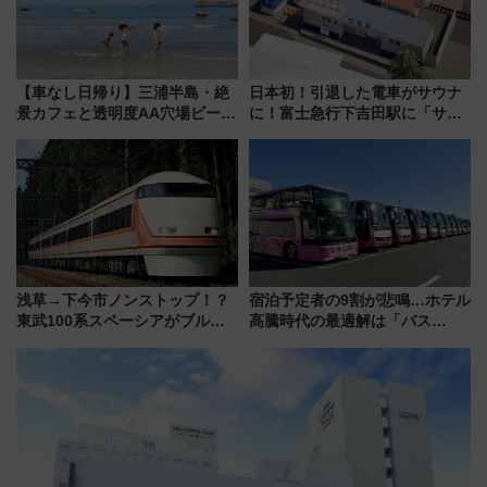
【車なし日帰り】三浦半島・絶
日本初！引退した電車がサウナ
景カフェと透明度AA穴場ビーチ
に！富士急行下吉田駅に「サ電
を巡る！ おトクな電車きっぷ活
（SADEN）」2026年12月開
用してストレスフリー旅へ行こ
業 行き交う電車の音や振動を
う！
感じながら「ととのう」新感覚
浅草→下今市ノンストップ！？
宿泊予定者の9割が悲鳴…ホテル
東武100系スペーシアがブルー
高騰時代の最適解は「バス
リボン賞35周年記念で「デビュ
泊」!? WILLER最新調査で判明
ー当時の停車駅」を再現 運転
した、推し活遠征や観光時のリ
時刻や特急券の買い方を紹介
アルな懐事情