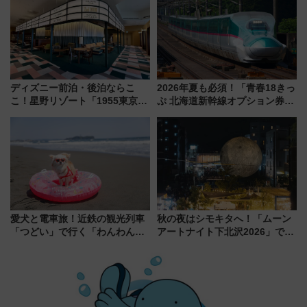
ュッフェを現地レポ
ディズニー前泊・後泊ならこ
2026年夏も必須！「青春18きっ
こ！星野リゾート「1955東京ベ
ぷ 北海道新幹線オプション券」
イ」が子連れや夕食難民を救う5
自動改札対応ルールと途中下車
つの理由 無料バス＆24時間サー
の罠
ビスで混雑回避
愛犬と電車旅！近鉄の観光列車
秋の夜はシモキタへ！「ムーン
「つどい」で行く「わんわん列
アートナイト下北沢2026」でイ
車」第5弾！海辺のBBQも楽し
マーシブシアターやアート巡り
める日帰りツアー
を満喫しよう