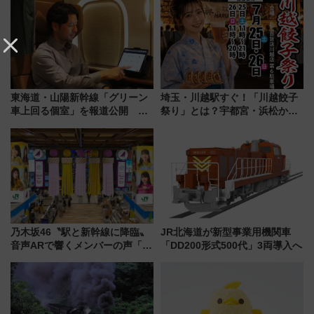
ーン始まる 条件は「夏の国内
送の目覚まし時計など通販・販
線に2回搭乗」
売店舗まとめ
東海道・山陽新幹線「グリーン
埼玉・川越駅すぐ！「川越餃子
車上回る個室」を報道公開 プ
祭り」とは？宇都宮・浜松から
ライベート感備えた上質な空間
ご当地和牛まで全国の人気餃子
を食べ比べ【7月25日・26日開
催】
乃木坂46〝駅と新幹線に降臨〟
JR北海道が新型事業用機関車
音声ARで響くメンバーの声「真
「DD200形式500代」3両導入へ
夏の全国ツアー2026」