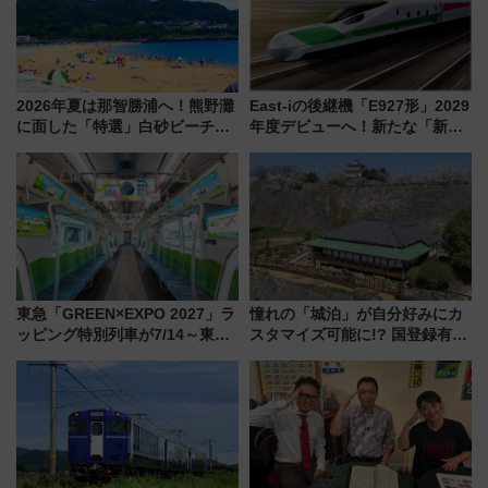
2026年夏は那智勝浦へ！熊野灘
East-iの後継機「E927形」2029
に面した「特選」白砂ビーチは
年度デビューへ！新たな「新幹
必見 「第17回那智勝浦町花火大
線専用検測車」の性能を徹底解
会」は8月11日開催！
説【JR東日本】
東急「GREEN×EXPO 2027」ラ
憧れの「城泊」が自分好みにカ
ッピング特別列車が7/14～東
スタマイズ可能に!? 国登録有形
横・田園都市・目黒線でデビュ
文化財・丸亀城「延寿閣別館」
ー！ 注目の編成やデザインまと
にオーダーメイド型の宿泊プラ
め
ンが誕生！