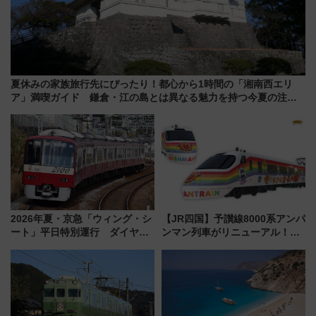
夏休みの家族旅行先にぴったり！都心から1時間の「湘南西エリ
ア」満喫ガイド 鎌倉・江の島とは異なる魅力を持つ今夏の注目
スポット
2026年夏・京急「ウィング・シ
【JR四国】予讃線8000系アンパ
ート」平日特別運行 ダイヤ・
ンマン列車がリニューアル！内
乗車方法を解説！2階建てバスや
外装デザイン公開 デビューは
三浦海岸を堪能できるお出かけ
今年12月
プランもご紹介