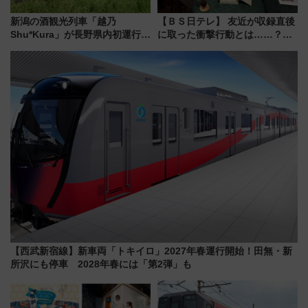
新潟の酒観光列車「越乃
【ＢＳ日テレ】 友近が収録直後
Shu*Kura」が長野県内初運行！
に取った衝撃行動とは……？
地酒と食を味わう信州プレDC特
『友近・礼二の妄想トレイン』
別企画
で極上の夏祭り鉄道旅を放送
【西武新宿線】新車両「トキイロ」2027年春運行開始！田無・新
所沢にも停車 2028年春には「第2弾」も