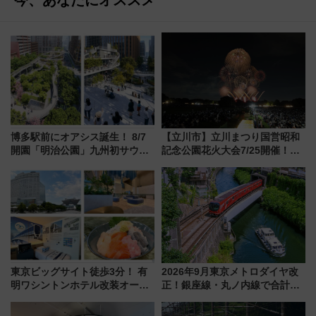
博多駅前にオアシス誕生！ 8/7
【立川市】立川まつり国営昭和
開園「明治公園」九州初サウナ
記念公園花火大会7/25開催！
TOTOPAや日本一のピザなど絶
5000発の花火が夜を彩る 今年は
品グルメ登場で駅前の過ごし方
混雑に要注意、その理由は
はどう変わる？
東京ビッグサイト徒歩3分！ 有
2026年9月東京メトロダイヤ改
明ワシントンホテル改装オープ
正！銀座線・丸ノ内線で合計
ン直前「ゆりかもめ運転台付き
212本の大増発、混雑緩和に期
客室」や海鮮丼が人気の朝食ビ
待