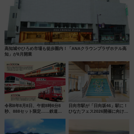
高知城やひろめ市場も徒歩圏内！「ANAクラウンプラザホテル高
知」が8月開業
令和8年8月8日、午前8時8分8
日向市駅が「日向坂46」駅に！
秒、888セット限定……鉄道各
ひなたフェス2026開催に向けJR
社の「8・8・8」な記念きっぷ
九州が記念きっぷや臨時列車で
たち
全力応援 夜行列車「ドリーム
おひさま号」も走る