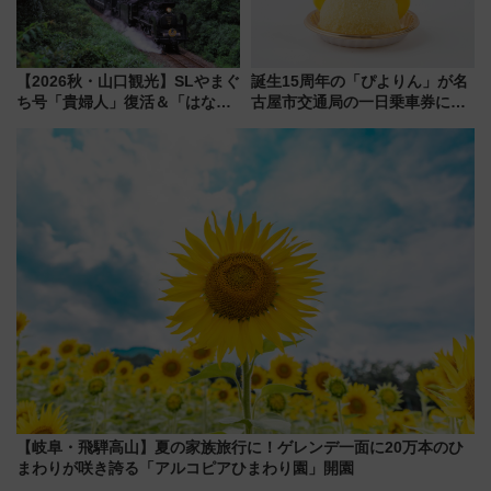
【2026秋・山口観光】SLやまぐ
誕生15周年の「ぴよりん」が名
ち号「貴婦人」復活＆「はなあ
古屋市交通局の一日乗車券に！
かり」初走行区間も！山口DCの
東山線では貸切電車も登場【限
注目観光列車まとめ きっぷの取
定1万5000枚】
り方は？
【岐阜・飛騨高山】夏の家族旅行に！ゲレンデ一面に20万本のひ
まわりが咲き誇る「アルコピアひまわり園」開園