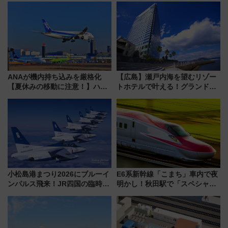
ANAが機内持ち込みを厳格化
【広島】瀬戸内海を望むリゾー
【夏休みの移動に注意！】ハン
トホテルで叶える！グランドプ
ドバッグやPCケースも対象の
リンスホテル広島のフォトウエ
「身の回り品」新サイズ制限
ディング＆カジュアルパーティ
(40×30×20cm)おさらい
ープラン
小松島港まつり2026にブルーイ
E6系新幹線「こまち」車内で夜
ンパルス飛来！JR四国の臨時ダ
明かし！秋田駅で「スペシャル
イヤや駐車場予約を徹底解説
ナイト」8月開催、料金や予約方
法は？